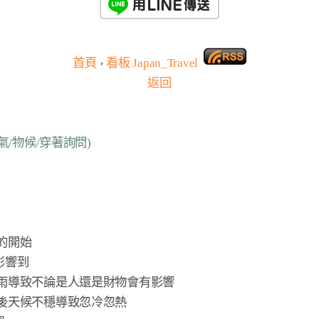
首頁
›
看板
Japan_Travel
返回
天氣/物候/穿著詢問)
開始

響到

雨導致不論是人還是財物會有影響

後天候不穩導致忽冷忽熱
