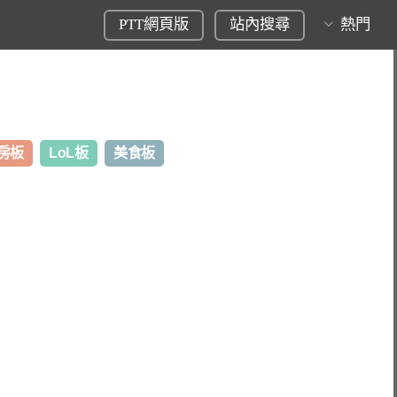
PTT網頁版
站內搜尋
熱門
房板
LoL板
美食板