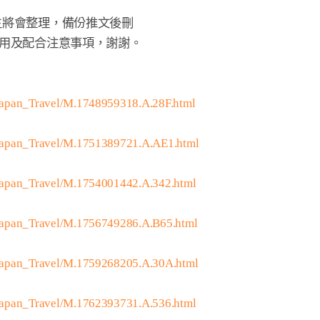
主將會整理，備份推文後刪

利用及配合注意事項，謝謝。

Japan_Travel/M.1748959318.A.28F.html
/Japan_Travel/M.1751389721.A.AE1.html
Japan_Travel/M.1754001442.A.342.html
/Japan_Travel/M.1756749286.A.B65.html
/Japan_Travel/M.1759268205.A.30A.html
Japan_Travel/M.1762393731.A.536.html