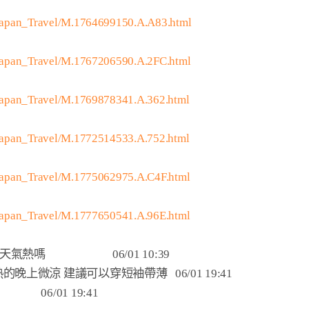
/Japan_Travel/M.1764699150.A.A83.html
/Japan_Travel/M.1767206590.A.2FC.html
Japan_Travel/M.1769878341.A.362.html
Japan_Travel/M.1772514533.A.752.html
/Japan_Travel/M.1775062975.A.C4F.html
/Japan_Travel/M.1777650541.A.96E.html
                      06/01 10:39

蠻熱的晚上微涼 建議可以穿短袖帶薄   06/01 19:41

                 06/01 19:41
