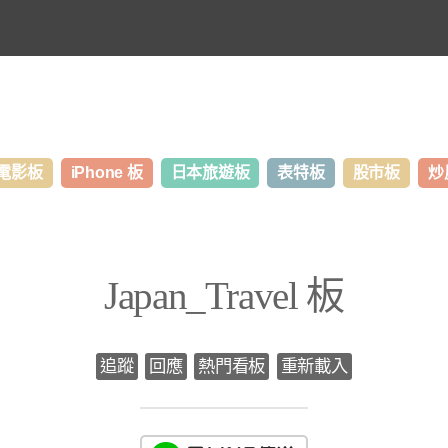
電影板
iPhone 板
日本旅遊板
表特板
股市板
炒
Japan_Travel 板
追蹤
回應
熱門看板
重新載入