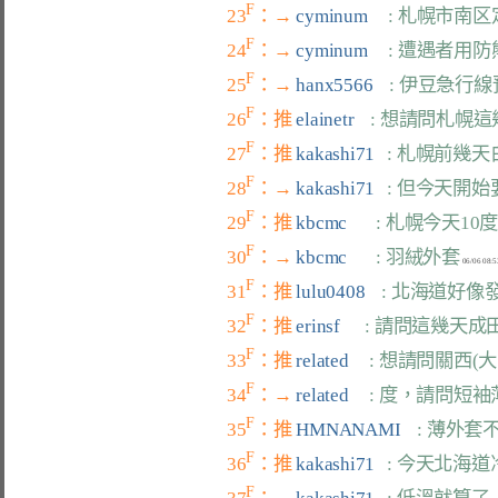
F
23
：→ 
cyminum     
: 札幌市南
F
24
：→ 
cyminum     
: 遭遇者用
F
25
：→ 
hanx5566    
: 伊豆急行
F
26
：推 
elainetr    
: 想請問札幌
F
27
：推 
kakashi71   
: 札幌前幾
F
28
：→ 
kakashi71   
: 但今天開
F
29
：推 
kbcmc       
: 札幌今天1
F
30
：→ 
kbcmc       
: 羽絨外套
F
31
：推 
lulu0408    
: 北海道好像發
F
32
：推 
erinsf      
: 請問這幾天
F
33
：推 
related     
: 想請問關西(
F
34
：→ 
related     
: 度，請問短
F
35
：推 
HMNANAMI    
: 薄外
F
36
：推 
kakashi71   
: 今天北海
F