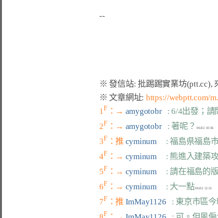
※ 文章網址: 
https://webptt.com/
F
1
：→ 
amygotobr   
: 6/4出發
F
2
：→ 
amygotobr   
: 著呢？
F
3
：推 
cyminum     
: 福島県福島
F
4
：→ 
cyminum     
: 熊進入建
F
5
：→ 
cyminum     
: 請在福島
F
6
：→ 
cyminum     
: 大一點
F
7
：推 
ImMay1126   
: 東京市區
F
8
：→ 
ImMay1126   
: 可。但風偏