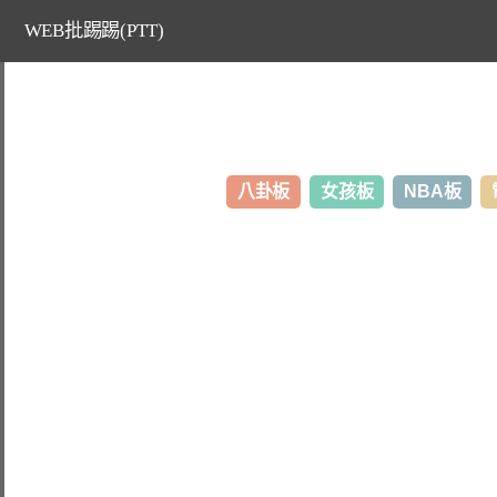
WEB批踢踢(PTT)
八卦板
女孩板
NBA板