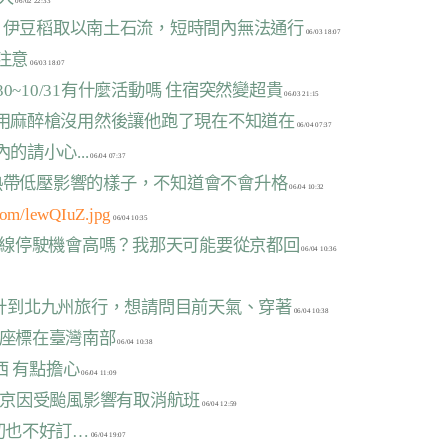
線，伊豆稻取以南土石流，短時間內無法通行
要注意
/30~10/31有什麼活動嗎 住宿突然變超貴
熊用麻醉槍沒用然後讓他跑了現在不知道在
內的請小心...
天有熱帶低壓影響的樣子，不知道會不會升格
.com/lewQIuZ.jpg
幹線停駛機會高嗎？我那天可能要從京都回
/10預計到北九州旅行，想請問目前天氣、穿著
日座標在臺灣南部
關西 有點擔心
東京因受颱風影響有取消航班
月初也不好訂…