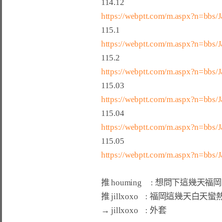
https://webptt.com/m.aspx?n=bbs
https://webptt.com/m.aspx?n=bbs
https://webptt.com/m.aspx?n=bbs/
https://webptt.com/m.aspx?n=bbs/
https://webptt.com/m.aspx?n=bbs
https://webptt.com/m.aspx?n=bbs
推 houming     : 想問下這幾天福岡天氣熱嗎    
推 jillxoxo    : 福岡這幾天白天
→ jillxoxo    : 外套                             