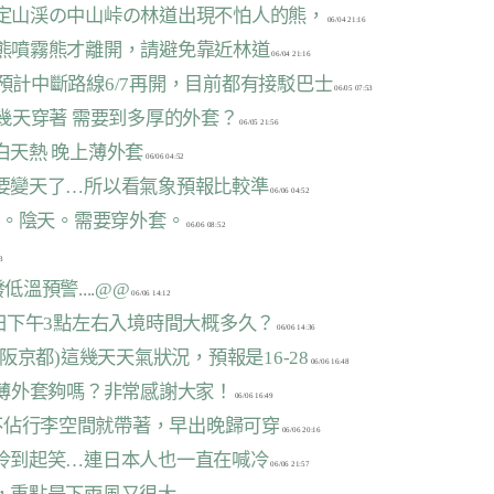
区定山渓の中山峠の林道出現不怕人的熊，
防熊噴霧熊才離開，請避免靠近林道
線預計中斷路線6/7再開，目前都有接駁巴士
這幾天穿著 需要到多厚的外套？
天白天熱 晚上薄外套
始要變天了…所以看氣象預報比較準
0度。陰天。需要穿外套。
低溫預警....@@
成田下午3點左右入境時間大概多久？
大阪京都)這幾天天氣狀況，預報是16-28
袖薄外套夠嗎？非常感謝大家！
套不佔行李空間就帶著，早出晚歸可穿
道冷到起笑…連日本人也一直在喊冷