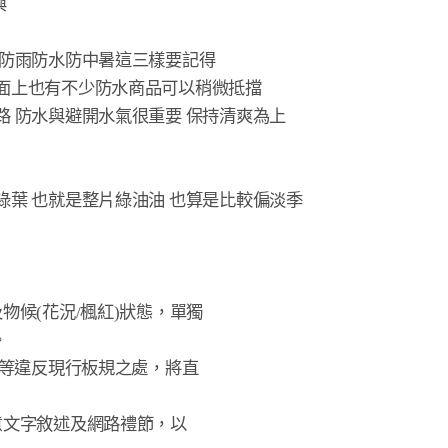


 防雨防水防中暑這三樣要記得

面上也有不少防水商品可以稍微抵擋

 防水與避開水氣很重要 保持清爽為上

葉 也就是整片綠油油 也算是比較偏淡季

物候(花況/楓紅)狀態，單獨



錢等違反現行板規之處，將直

意文字敘述及網路禮節，以
