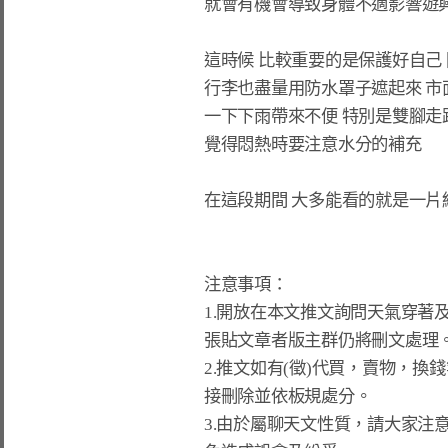
就會有機會導致身體不適影響遊興
這時候 比較重要的是保護好自己
行李也盡量用防水罩子遮起來 市
一下下雨帶來不便 特別是雙腳走路
覺得悶熱時要注意水分的補充

在這段期間 大多能看的就是一片綠
注意事項：

1.開放在本文推文詢問天氣穿著及
張貼文章者版主群仍將刪文處理。
2.推文如有(徵)代買，賣物，換
接刪除並依板規處分。

3.由於屬聊天文性質，請大家注