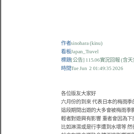
作者
sinohara (kinu)
看板
Japan_Travel
標題
[公告] 115.06實況回報 (含
時間
Tue Jun  2 01:49:35 2026
各位版友大家好

六月份的到來 代表日本的梅雨季的
這段期間出遊的大多會被梅雨季影
輕者對遊興有影響 重者會因為下
比如淋濕或是行李遭到水壞等 然