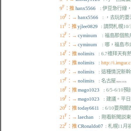
F
9
：推 
hanx5566    
: 伊豆急行
F
10
：→ 
hanx5566    
: ，去玩的
F
11
：推 
yjlee0829   
: 請問札幌10
F
12
：→ 
cyminum     
: 福島那個
F
13
：→ 
cyminum     
: 哪，福島市
F
14
：推 
nolimits    
: 6.7禮拜
F
15
：推 
nolimits    
: 
http://i.imgur
F
16
：→ 
nolimits    
: 這種情況新
F
17
：→ 
nolimits    
: 名古屋
F
18
：推 
mago1023    
: 6/5-6
F
19
：→ 
mago1023    
: 建議。平
F
20
：推 
today6611   
: 6/10要飛
F
21
：→ 
laechan     
: 剛看新聞説
F
22
：推 
CRonaldo07  
: 札幌11