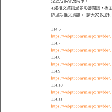
免造成誤會及紛爭。

4.如推文資訊過多影響閱讀，板
除過期推文資訊。  請大家多加
https://webptt.com/m.aspx?n=bbs/
https://webptt.com/m.aspx?n=bbs
https://webptt.com/m.aspx?n=bbs/
https://webptt.com/m.aspx?n=bbs
https://webptt.com/m.aspx?n=bbs
https://webptt.com/m.aspx?n=bbs/