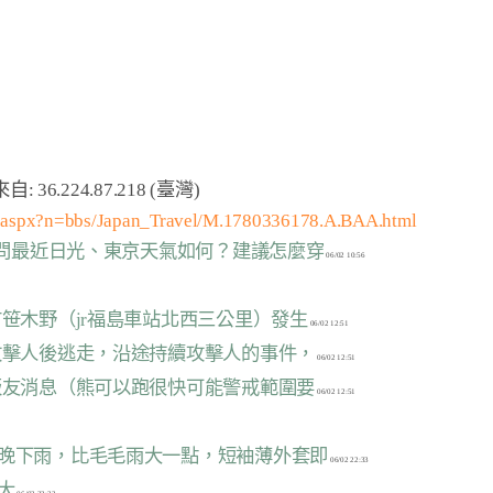
m.aspx?n=bbs/Japan_Travel/M.1780336178.A.BAA.html
；請問最近日光、東京天氣如何？建議怎麼穿
市笹木野（jr福島車站北西三公里）發生
築攻擊人後逃走，沿途持續攻擊人的事件，
的版友消息（熊可以跑很快可能警戒範圍要
今晚下雨，比毛毛雨大一點，短袖薄外套即
大