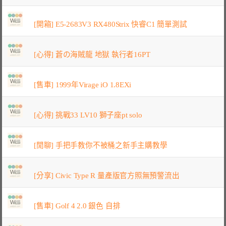
[開箱] E5-2683V3 RX480Strix 快睿C1 簡單測試
[心得] 蒼の海賊龍 地獄 執行者16PT
[售車] 1999年Virage iO 1.8EXi
[心得] 挑戰33 LV10 獅子座pt solo
[閒聊] 手把手教你不被桶之新手主購教學
[分享] Civic Type R 量產版官方照無預警流出
[售車] Golf 4 2.0 銀色 自排