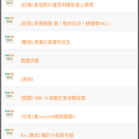
[討論] 能從照片感受到攝影者心情嗎
[狂賀] 賀賀賀賀 賀！島村卯月！總選舉NO.1
[難過] 羨慕白皮膚的女生
閱讀文章
[黑特]
[問題] SBK S1安裝於安全帽位置
[分享] 舊woo100絕版開箱!!
Re: [無言] 關於小包衛生紙