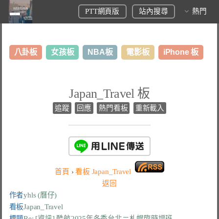
PTT網頁版
站內搜尋
熱門
八卦板
女孩板
NBA板
電影板
iPhone 板
日本旅遊板
表特板
股市板
炒房板
LoL板
Japan_Travel 板
美食板
追蹤
回應
熱門看板
重新載入
首頁
›
看板
Japan_Travel
返回
作者
yhls (曆仔)
看板
Japan_Travel
標題
Re: [資訊] 酷航2025年冬季台北＝札幌臨時增班