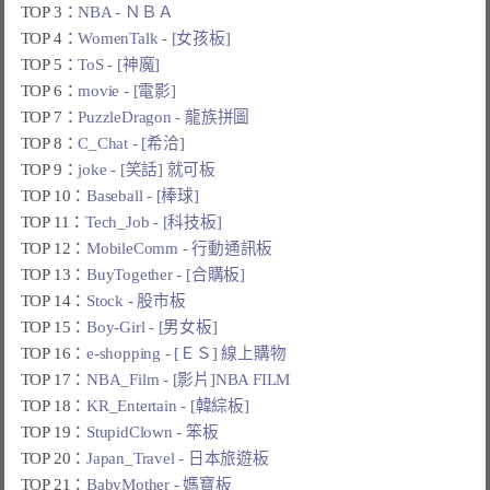
TOP 3：
NBA - ＮＢＡ
TOP 4：
WomenTalk - [女孩板]
TOP 5：
ToS - [神魔]
TOP 6：
movie - [電影]
TOP 7：
PuzzleDragon - 龍族拼圖
TOP 8：
C_Chat - [希洽]
TOP 9：
joke - [笑話] 就可板
TOP 10：
Baseball - [棒球]
TOP 11：
Tech_Job - [科技板]
TOP 12：
MobileComm - 行動通訊板
TOP 13：
BuyTogether - [合購板]
TOP 14：
Stock - 股市板
TOP 15：
Boy-Girl - [男女板]
TOP 16：
e-shopping - [ＥＳ] 線上購物
TOP 17：
NBA_Film - [影片]NBA FILM
TOP 18：
KR_Entertain - [韓綜板]
TOP 19：
StupidClown - 笨板
TOP 20：
Japan_Travel - 日本旅遊板
TOP 21：
BabyMother - 媽寶板