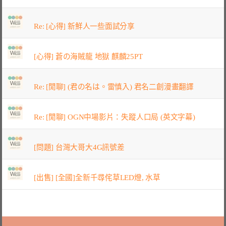
Re: [心得] 新鮮人一些面試分享
[心得] 蒼の海賊龍 地獄 麒麟25PT
Re: [閒聊] (君の名は。雷慎入) 君名二創漫畫翻譯
Re: [閒聊] OGN中場影片：失蹤人口局 (英文字幕)
[問題] 台灣大哥大4G訊號差
[出售] [全國]全新千尋侘草LED燈, 水草