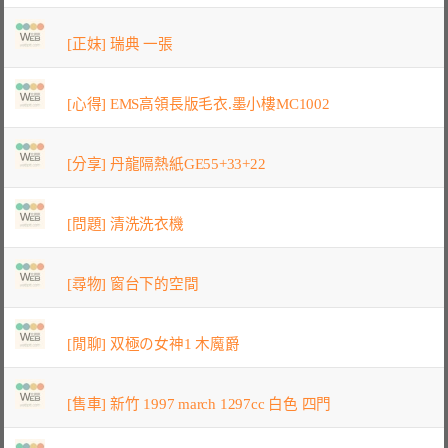
[正妹] 瑞典 一張
[心得] EMS高領長版毛衣.墨小樓MC1002
[分享] 丹龍隔熱紙GE55+33+22
[問題] 清洗洗衣機
[尋物] 窗台下的空間
[閒聊] 双極の女神1 木魔爵
[售車] 新竹 1997 march 1297cc 白色 四門