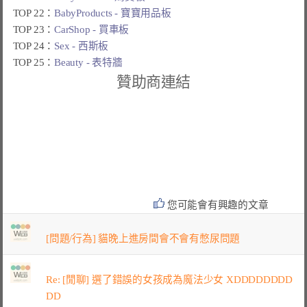
TOP 22：
BabyProducts - 寶寶用品板
TOP 23：
CarShop - 買車板
TOP 24：
Sex - 西斯板
TOP 25：
Beauty - 表特牆
贊助商連結
您可能會有興趣的文章
[問題/行為] 貓晚上進房間會不會有憋尿問題
Re: [閒聊] 選了錯誤的女孩成為魔法少女 XDDDDDDDD
DD