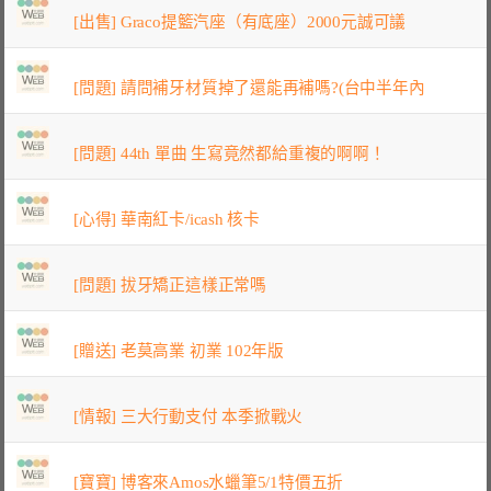
[出售] Graco提籃汽座（有底座）2000元誠可議
[問題] 請問補牙材質掉了還能再補嗎?(台中半年內
[問題] 44th 單曲 生寫竟然都給重複的啊啊！
[心得] 華南紅卡/icash 核卡
[問題] 拔牙矯正這樣正常嗎
[贈送] 老莫高業 初業 102年版
[情報] 三大行動支付 本季掀戰火
[寶寶] 博客來Amos水蠟筆5/1特價五折