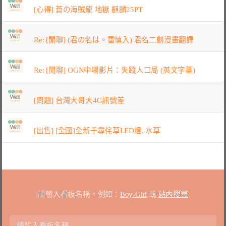
[心得] 蒼の海賊龍 地獄 麒麟25PT
Re: [閒聊] (君の名は。雷慎入) 君名二創漫畫翻譯
Re: [閒聊] OGN中場影片：失蹤人口局 (英文字幕)
[問題] 台灣大哥大4G訊號差
[出售] [全國]全新千尋侘草LED燈, 水草
請輸入看板名稱，例如：
Boy-Girl
或
站內搜尋