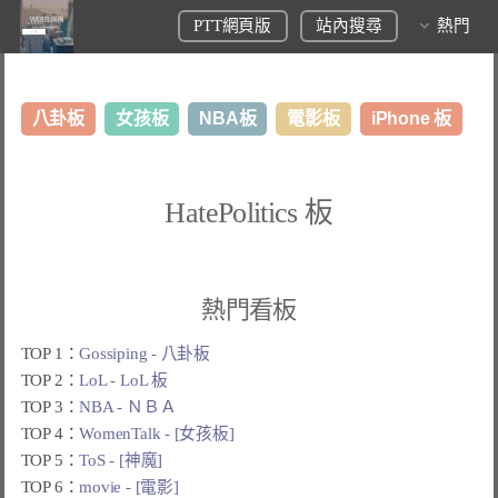
PTT網頁版
站內搜尋
熱門
八卦板
女孩板
NBA板
電影板
iPhone 板
日本旅遊板
表特板
股市板
炒房板
LoL板
HatePolitics 板
美食板
熱門看板
TOP 1：
Gossiping - 八卦板
TOP 2：
LoL - LoL 板
TOP 3：
NBA - ＮＢＡ
TOP 4：
WomenTalk - [女孩板]
TOP 5：
ToS - [神魔]
TOP 6：
movie - [電影]