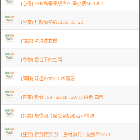
[心得] EMS高領長版毛衣.墨小樓MC1002
[分享] 丹龍隔熱紙GE55+33+22
[問題] 清洗洗衣機
[尋物] 窗台下的空間
[閒聊] 双極の女神1 木魔爵
[售車] 新竹 1997 march 1297cc 白色 四門
[討論] 能從照片感受到攝影者心情嗎
[狂賀] 賀賀賀賀 賀！島村卯月！總選舉NO.1