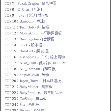
TOP 7：
PuzzleDragon - 龍族拼圖
TOP 8：
C_Chat - [希洽]
TOP 9：
joke - [笑話] 就可板
TOP 10：
Baseball - [棒球]
TOP 11：
Tech_Job - [科技板]
TOP 12：
MobileComm - 行動通訊板
TOP 13：
BuyTogether - [合購板]
TOP 14：
Stock - 股市板
TOP 15：
Boy-Girl - [男女板]
TOP 16：
e-shopping - [ＥＳ] 線上購物
TOP 17：
NBA_Film - [影片]NBA FILM
TOP 18：
KR_Entertain - [韓綜板]
TOP 19：
StupidClown - 笨板
TOP 20：
Japan_Travel - 日本旅遊板
TOP 21：
BabyMother - 媽寶板
TOP 22：
BabyProducts - 寶寶用品板
TOP 23：
CarShop - 買車板
TOP 24：
Sex - 西斯板
TOP 25：
Beauty - 表特牆