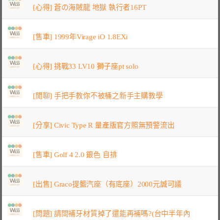
[心得] 蒼の海賊龍 地獄 執行者16PT
[售車] 1999年Virage iO 1.8EXi
[心得] 挑戰33 LV10 獅子座pt solo
[閒聊] 手把手教你不被桶之新手主購教學
[分享] Civic Type R 量產版官方照無預警流出
[售車] Golf 4 2.0 銀色 自排
[出售] Graco提籃汽座（有底座）2000元誠可議
[問題] 請問補牙材質掉了還能再補嗎?(台中半年內