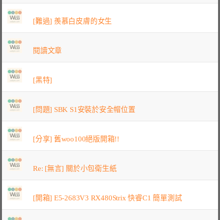
[難過] 羨慕白皮膚的女生
閱讀文章
[黑特]
[問題] SBK S1安裝於安全帽位置
[分享] 舊woo100絕版開箱!!
Re: [無言] 關於小包衛生紙
[開箱] E5-2683V3 RX480Strix 快睿C1 簡單測試