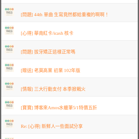
[問題] 44th 單曲 生寫竟然都給重複的啊啊！
[心得] 華南紅卡/icash 核卡
[問題] 拔牙矯正這樣正常嗎
[贈送] 老莫高業 初業 102年版
[情報] 三大行動支付 本季掀戰火
[寶寶] 博客來Amos水蠟筆5/1特價五折
Re: [心得] 新鮮人一些面試分享