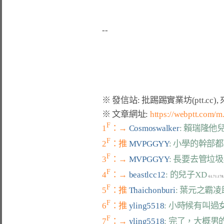
※ 文章網址: 
https://webptt.com/
F
1
：→ 
Cosmoswalker
: 賴瑞隆
F
2
：推 
MVPGGYY
: 小學的幹部
F
3
：→ 
MVPGGYY
: 長要去管垃
F
4
：→ 
beastlcc12
: 的兒子XD
F
5
：推 
Thaichonburi
: 葉元之霸
F
6
：推 
yling5518
: 小時候有叫
F
7
：→ 
yling5518
: 完了，大概