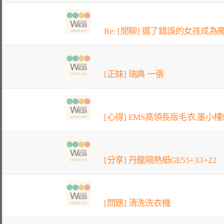
Re: [閒聊] 選了錯誤的女孩成為魔
[正妹] 瑞典 一張
[心得] EMS高領長版毛衣.墨小樓M
[分享] 丹龍隔熱紙GE55+33+22
[問題] 清洗洗衣機