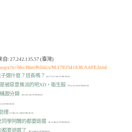
m.aspx?n=bbs/HatePolitics/M.1783541838.A.6FE.html
他兒子選什麼？班長嗎？
都是被惡意推派的吧XD，衛生股
圾桶跟分類
凌助理
過女同學阿醜的都要退選
男的都要退選了