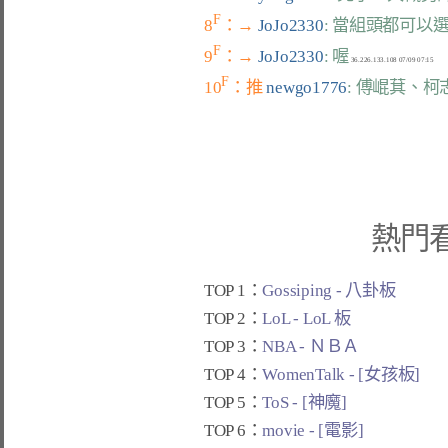
F
8
：→ 
JoJo2330
: 當組頭都可以
F
9
：→ 
JoJo2330
: 喔
F
10
：推 
newgo1776
: 傅崐萁、
熱門
TOP 1：
Gossiping - 八卦板
TOP 2：
LoL - LoL 板
TOP 3：
NBA - ＮＢＡ
TOP 4：
WomenTalk - [女孩板]
TOP 5：
ToS - [神魔]
TOP 6：
movie - [電影]