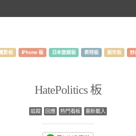
電影板
iPhone 板
日本旅遊板
表特板
股市板
炒
HatePolitics 板
追蹤
回應
熱門看板
重新載入