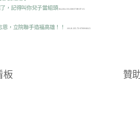
選了，記得叫你兒子當組頭
柯志恩，立院聯手造福高雄！！
看板
贊