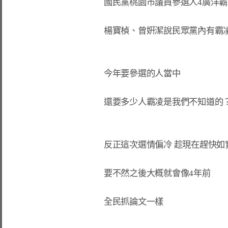
國民黨桃園市議員參選人4廣洋霸凌
楊寶楨、曾姸潔說民眾黨內有霸凌
今年要參選的人當中

還要多少人霸凌是我們不知道的？
反正這次選情偏冷 趁現在趕快如實
要不然之後大概就會像4年前

全民抓論文一樣
