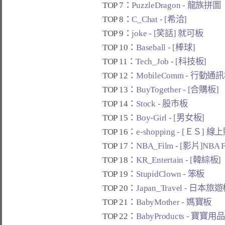
TOP 7：
PuzzleDragon - 龍族拼圖
TOP 8：
C_Chat - [希洽]
TOP 9：
joke - [笑話] 就可板
TOP 10：
Baseball - [棒球]
TOP 11：
Tech_Job - [科技板]
TOP 12：
MobileComm - 行動通
TOP 13：
BuyTogether - [合購板]
TOP 14：
Stock - 股市板
TOP 15：
Boy-Girl - [男女板]
TOP 16：
e-shopping - [ＥＳ] 
TOP 17：
NBA_Film - [影片]NBA 
TOP 18：
KR_Entertain - [韓綜板]
TOP 19：
StupidClown - 笨板
TOP 20：
Japan_Travel - 日本旅
TOP 21：
BabyMother - 媽寶板
TOP 22：
BabyProducts - 寶寶用