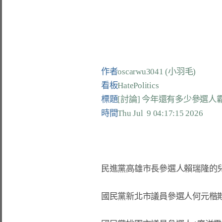
作者
oscarwu3041 (小羽毛)
看板
HatePolitics
標題
[討論] 今年還有多少參選
時間
Thu Jul  9 04:17:15 2026
民進黨高雄市長參選人賴瑞隆的兒
國民黨新北市議員參選人何元楷欺