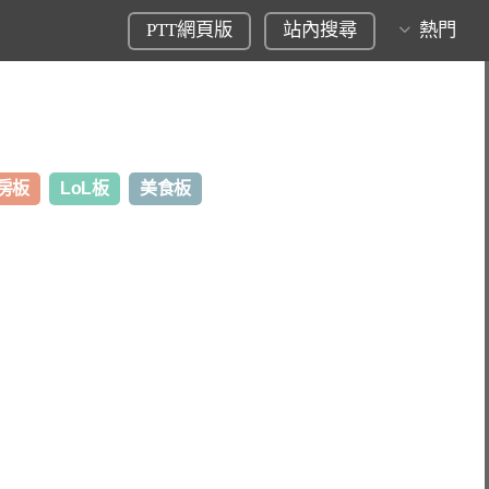
PTT網頁版
站內搜尋
熱門
房板
LoL板
美食板