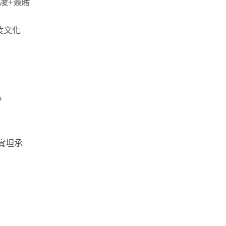
+簽賭

文化



坦承
