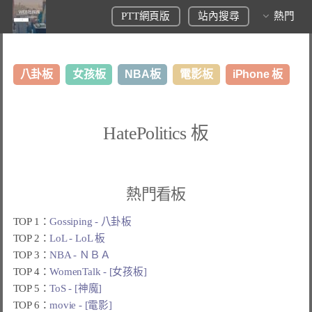
PTT網頁版
站內搜尋
熱門
八卦板
女孩板
NBA板
電影板
iPhone 板
日本旅遊板
表特板
股市板
炒房板
LoL板
HatePolitics 板
美食板
熱門看板
TOP 1：
Gossiping - 八卦板
TOP 2：
LoL - LoL 板
TOP 3：
NBA - ＮＢＡ
TOP 4：
WomenTalk - [女孩板]
TOP 5：
ToS - [神魔]
TOP 6：
movie - [電影]