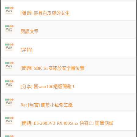
[難過] 羨慕白皮膚的女生
閱讀文章
[黑特]
[問題] SBK S1安裝於安全帽位置
[分享] 舊woo100絕版開箱!!
Re: [無言] 關於小包衛生紙
[開箱] E5-2683V3 RX480Strix 快睿C1 簡單測試