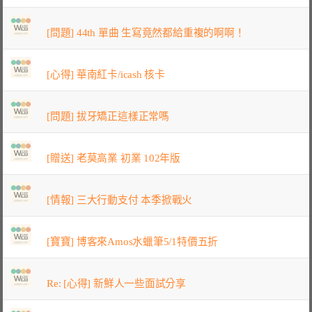
[問題] 44th 單曲 生寫竟然都給重複的啊啊！
[心得] 華南紅卡/icash 核卡
[問題] 拔牙矯正這樣正常嗎
[贈送] 老莫高業 初業 102年版
[情報] 三大行動支付 本季掀戰火
[寶寶] 博客來Amos水蠟筆5/1特價五折
Re: [心得] 新鮮人一些面試分享