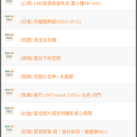
[心得] EMS高領長版毛衣.墨小樓MC1002
[分享] 丹龍隔熱紙GE55+33+22
[問題] 清洗洗衣機
[尋物] 窗台下的空間
[閒聊] 双極の女神1 木魔爵
[售車] 新竹 1997 march 1297cc 白色 四門
[討論] 能從照片感受到攝影者心情嗎
[狂賀] 賀賀賀賀 賀！島村卯月！總選舉NO.1