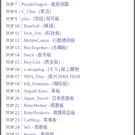
TOP 7：
PuzzleDragon - 龍族拼圖
TOP 8：
C_Chat - [希洽]
TOP 9：
joke - [笑話] 就可板
TOP 10：
Baseball - [棒球]
TOP 11：
Tech_Job - [科技板]
TOP 12：
MobileComm - 行動通訊板
TOP 13：
BuyTogether - [合購板]
TOP 14：
Stock - 股市板
TOP 15：
Boy-Girl - [男女板]
TOP 16：
e-shopping - [ＥＳ] 線上購物
TOP 17：
NBA_Film - [影片]NBA FILM
TOP 18：
KR_Entertain - [韓綜板]
TOP 19：
StupidClown - 笨板
TOP 20：
Japan_Travel - 日本旅遊板
TOP 21：
BabyMother - 媽寶板
TOP 22：
BabyProducts - 寶寶用品板
TOP 23：
CarShop - 買車板
TOP 24：
Sex - 西斯板
TOP 25：
Beauty - 表特牆