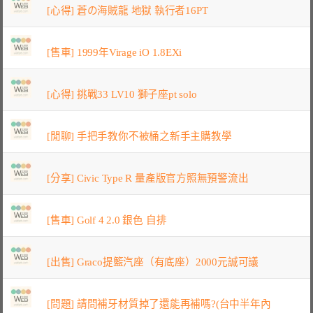
[心得] 蒼の海賊龍 地獄 執行者16PT
[售車] 1999年Virage iO 1.8EXi
[心得] 挑戰33 LV10 獅子座pt solo
[閒聊] 手把手教你不被桶之新手主購教學
[分享] Civic Type R 量產版官方照無預警流出
[售車] Golf 4 2.0 銀色 自排
[出售] Graco提籃汽座（有底座）2000元誠可議
[問題] 請問補牙材質掉了還能再補嗎?(台中半年內