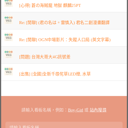
[心得] 蒼の海賊龍 地獄 麒麟25PT
Re: [閒聊] (君の名は。雷慎入) 君名二創漫畫翻譯
Re: [閒聊] OGN中場影片：失蹤人口局 (英文字幕)
[問題] 台灣大哥大4G訊號差
[出售] [全國]全新千尋侘草LED燈, 水草
請輸入看板名稱，例如：
Boy-Girl
或
站內搜尋