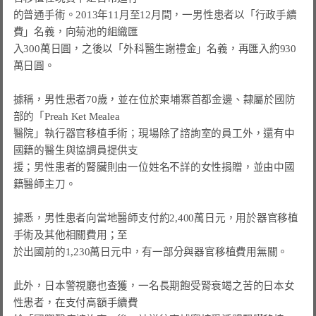
的普通手術。2013年11月至12月間，一男性患者以「行政手續
費」名義，向菊池的組織匯

入300萬日圓，之後以「外科醫生謝禮金」名義，再匯入約930
萬日圓。

據稱，男性患者70歲，並在位於柬埔寨首都金邊、隸屬於國防
部的「Preah Ket Mealea

醫院」執行器官移植手術；現場除了諮詢室的員工外，還有中
國籍的醫生與協調員提供支

援；男性患者的腎臟則由一位姓名不詳的女性捐贈，並由中國
籍醫師主刀。

據悉，男性患者向當地醫師支付約2,400萬日元，用於器官移植
手術及其他相關費用；至

於出國前的1,230萬日元中，有一部分與器官移植費用無關。

此外，日本警視廳也查獲，一名長期飽受腎衰竭之苦的日本女
性患者，在支付高額手續費
