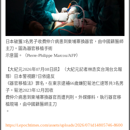
日本破獲3名男子收費仲介病患到柬埔寨換器官，由中國籍醫師
主刀。圖為器官移植手術

示意圖。（Pierre-Philippe Marcou/AFP）

【大紀元2026年07月08日訊】（大紀元記者林丞奕台灣台北報
導）日本警視廳7日依違反

《器官移植法》罪名，在東京逮補66歲嫌犯菊池仁達等共3名男
子。菊池2023年12月因收

費仲介病患到柬埔寨換器官而遭判刑。
外媒爆料，執行器官移
。
https://i.epochtimes.com/assets/uploads/2026/07/id14805746-8600