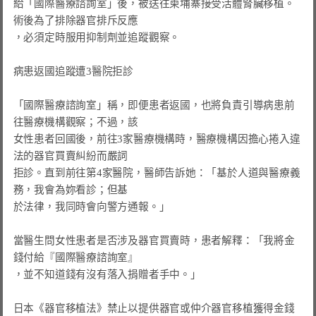
給「國際醫療諮詢室」後，被送往柬埔寨接受活體腎臟移植。
術後為了排除器官排斥反應

，必須定時服用抑制劑並追蹤觀察。

病患返國追蹤遭3醫院拒診
「國際醫療諮詢室」稱，即便患者返國，也將負責引導病患前
往醫療機構觀察；不過，該

女性患者回國後，前往3家醫療機構時，醫療機構因擔心捲入違
法的器官買賣糾紛而嚴詞

拒診。直到前往第4家醫院，醫師告訴她：「基於人道與醫療義
務，我會為妳看診；但基

於法律，我同時會向警方通報。」

當醫生問女性患者是否涉及器官買賣時，患者解釋：「我將金
錢付給『國際醫療諮詢室』

，並不知道錢有沒有落入捐贈者手中。」

日本《器官移植法》禁止以提供器官或仲介器官移植獲得金錢