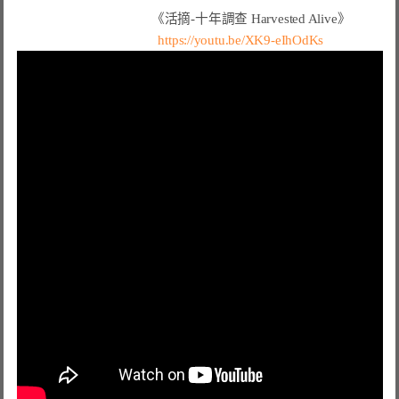
                                        《活摘-十年調查 Harvested Alive》
https://youtu.be/XK9-eIhOdKs