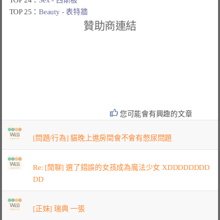
TOP 25：
Beauty - 表特牆
贊助商連結
您可能會有興趣的文章
[問題/行為] 貓晚上進房間會不會有憋尿問題
Re: [閒聊] 選了錯誤的女孩成為魔法少女 XDDDDDDDD
DD
[正妹] 瑞典 一張