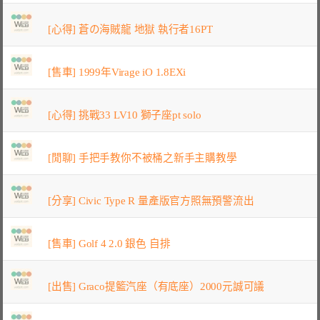
[心得] 蒼の海賊龍 地獄 執行者16PT
[售車] 1999年Virage iO 1.8EXi
[心得] 挑戰33 LV10 獅子座pt solo
[閒聊] 手把手教你不被桶之新手主購教學
[分享] Civic Type R 量產版官方照無預警流出
[售車] Golf 4 2.0 銀色 自排
[出售] Graco提籃汽座（有底座）2000元誠可議