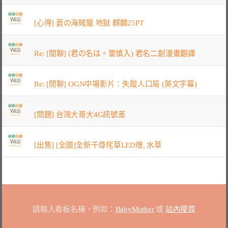
[心得] 蒼の海賊龍 地獄 麒麟25PT
Re: [閒聊] (君の名は。雷慎入) 君名二創漫畫翻譯
Re: [閒聊] OGN中場影片：失蹤人口局 (英文字幕)
[問題] 台灣大哥大4G訊號差
[出售] [全國]全新千尋侘草LED燈, 水草
請輸入看板名稱，例如：
BabyMother
或
站內搜尋