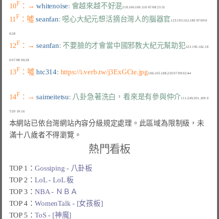
F
10
：→ 
whitenoise
: 會越來越不好混
F
11
：噓 
seanfan
: 噁心大紀元想活摘台灣人的腦器官
123.193.162.180 07/09 0
F
12
：→ 
seanfan
: 不要臉的才會當中國邪教大紀元幫助犯
123.193.162.18
F
13
：噓 
htc314
: 
https://i.verb.tw/j3ExGCte.jpg
F
14
：→ 
saimeitetsu
: 八卦急著洗白，看來是有參與仲介
111.249.201.109 0
本網站已依台灣網站內容分級規定處理。此區域為限制級，未
滿十八歲者不得瀏覽。
熱門看板
TOP 1：
Gossiping - 八卦板
TOP 2：
LoL - LoL 板
TOP 3：
NBA - ＮＢＡ
TOP 4：
WomenTalk - [女孩板]
TOP 5：
ToS - [神魔]