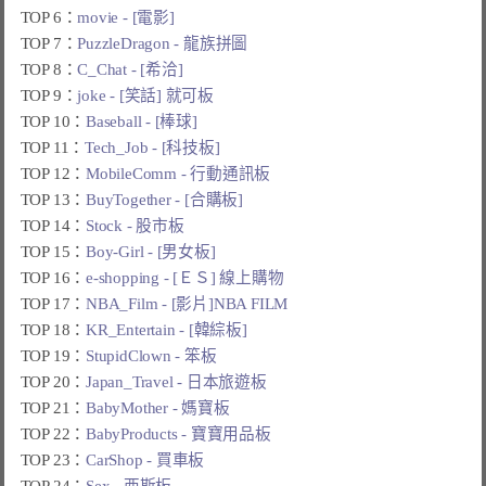
TOP 6：
movie - [電影]
TOP 7：
PuzzleDragon - 龍族拼圖
TOP 8：
C_Chat - [希洽]
TOP 9：
joke - [笑話] 就可板
TOP 10：
Baseball - [棒球]
TOP 11：
Tech_Job - [科技板]
TOP 12：
MobileComm - 行動通訊板
TOP 13：
BuyTogether - [合購板]
TOP 14：
Stock - 股市板
TOP 15：
Boy-Girl - [男女板]
TOP 16：
e-shopping - [ＥＳ] 線上購物
TOP 17：
NBA_Film - [影片]NBA FILM
TOP 18：
KR_Entertain - [韓綜板]
TOP 19：
StupidClown - 笨板
TOP 20：
Japan_Travel - 日本旅遊板
TOP 21：
BabyMother - 媽寶板
TOP 22：
BabyProducts - 寶寶用品板
TOP 23：
CarShop - 買車板
TOP 24：
Sex - 西斯板