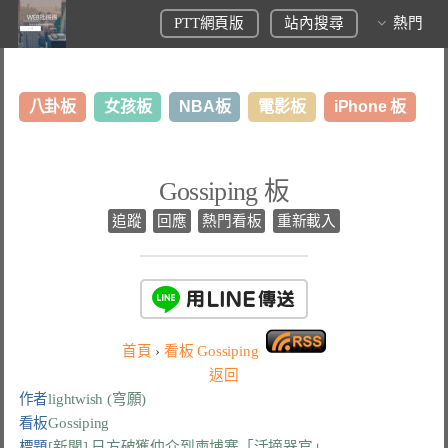
PTT網頁版
站內搜尋
熱門
八卦板
女孩板
NBA板
電影板
iPhone 板
日本旅遊板
表特板
股市板
炒房板
LoL板
Gossiping 板
美食板
追蹤
回應
熱門看板
重新載入
首頁
›
看板
Gossiping
返回
作者
lightwish (穹願)
看板
Gossiping
標題
[新聞] 日方破獲仲介到柬埔寨「活摘器官」