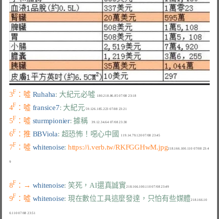
F
3
：噓 
Ruhaha
: 大紀元必噓
F
4
：噓 
fransice7
: 大紀元
F
5
：噓 
sturmpionier
: 據稱
F
6
：推 
BBViola
: 超恐怖！噁心中國
F
7
：噓 
whitenoise
: 
https://i.verb.tw/RKFGGHwM.jpg
218.166.100.110 07/08 23:4
F
8
：→ 
whitenoise
: 笑死，AI還真誠實
F
9
：噓 
whitenoise
: 現在數位工具這麼發達，只怕有些媒體
218.166.10