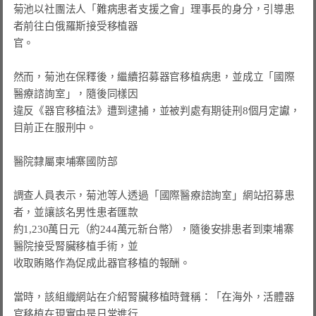
菊池以社團法人「難病患者支援之會」理事長的身分，引導患
者前往白俄羅斯接受移植器

官。

然而，菊池在保釋後，繼續招募器官移植病患，並成立「國際
醫療諮詢室」，隨後同樣因

違反《器官移植法》遭到逮捕，並被判處有期徒刑8個月定讞，
目前正在服刑中。

醫院隸屬柬埔寨國防部
調查人員表示，菊池等人透過「國際醫療諮詢室」網站招募患
者，並讓該名男性患者匯款

約1,230萬日元（約244萬元新台幣），隨後安排患者到柬埔寨
醫院接受腎臟移植手術，並

收取賄賂作為促成此器官移植的報酬。

當時，該組織網站在介紹腎臟移植時聲稱：「在海外，活體器
官移植在現實中是日常進行
