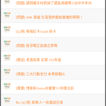
[問題] 請問補牙材質掉了還能再補嗎?(台中半年內
[問題] 44th 單曲 生寫竟然都給重複的啊啊！
[心得] 華南紅卡/icash 核卡
[問題] 拔牙矯正這樣正常嗎
[贈送] 老莫高業 初業 102年版
[情報] 三大行動支付 本季掀戰火
[寶寶] 博客來Amos水蠟筆5/1特價五折
Re: [心得] 新鮮人一些面試分享