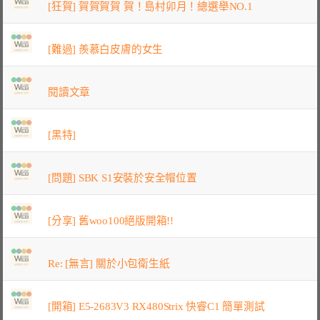
[狂賀] 賀賀賀賀 賀！島村卯月！總選舉NO.1
[難過] 羨慕白皮膚的女生
閱讀文章
[黑特]
[問題] SBK S1安裝於安全帽位置
[分享] 舊woo100絕版開箱!!
Re: [無言] 關於小包衛生紙
[開箱] E5-2683V3 RX480Strix 快睿C1 簡單測試