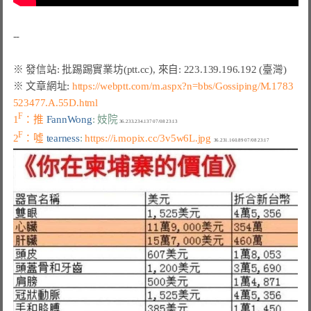
※ 文章網址: 
https://webptt.com/m.aspx?n=bbs/Gossiping/M.1783
523477.A.55D.html
F
1
：推 
FannWong
: 妓院
F
2
：噓 
tearness
: 
https://i.mopix.cc/3v5w6L.jpg