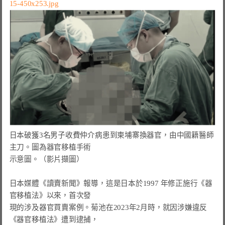
15-450x253.jpg
日本破獲3名男子收費仲介病患到柬埔寨換器官，由中國籍醫師
主刀。圖為器官移植手術

示意圖。（影片擷圖）

日本媒體《讀賣新聞》報導，這是日本於1997 年修正施行《器
官移植法》以來，首次發

現的涉及器官買賣案例。菊池在2023年2月時，就因涉嫌違反
《器官移植法》遭到逮捕，
