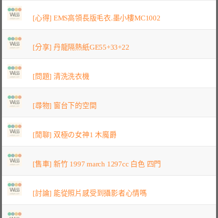
[心得] EMS高領長版毛衣.墨小樓MC1002
[分享] 丹龍隔熱紙GE55+33+22
[問題] 清洗洗衣機
[尋物] 窗台下的空間
[閒聊] 双極の女神1 木魔爵
[售車] 新竹 1997 march 1297cc 白色 四門
[討論] 能從照片感受到攝影者心情嗎