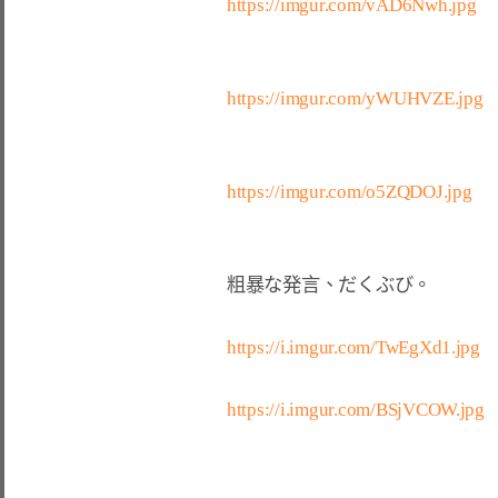
https://imgur.com/vAD6Nwh.jpg
https://imgur.com/yWUHVZE.jpg
https://imgur.com/o5ZQDOJ.jpg
粗暴な発言、だくぶび。

https://i.imgur.com/TwEgXd1.jpg
https://i.imgur.com/BSjVCOW.jpg