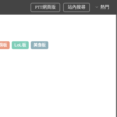
PTT網頁版
站內搜尋
熱門
房板
LoL板
美食板