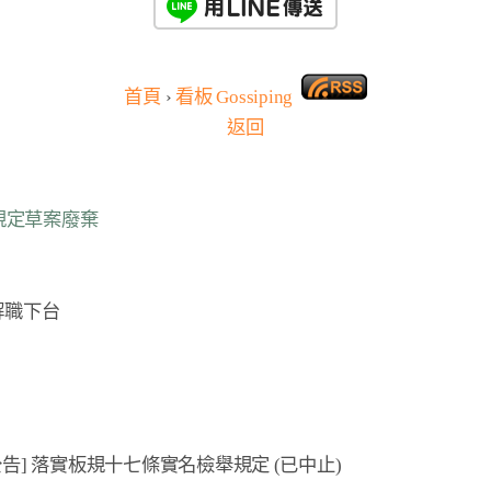
首頁
›
看板
Gossiping
返回
規定草案廢棄
解職下台
