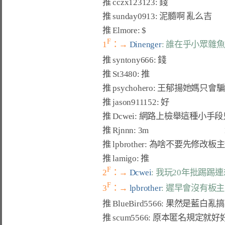
推 
cczx123123
: 錢                              
推 
sunday0913
: 泥髓啊 亂么吉             
推 
Elmore
: $                                       
F
1
：→ 
Dinenger
: 誰在乎小眾雜
推 syntony666
: 錢                               
推 
St3480
: 推                                      
推 
psychohero
: 王郁揚她媽只會騙         
推 
jason911152
: 好                              
推 
Dcwei
: 網路上檢舉這種小手段
推 
Rjnnn
: 3m                                       
推 
lpbrother
: 為啥不要先修改板主任期
推 
lamigo
: 推                                      
F
2
：→ 
Dcwei
: 我玩20年批踢踢
F
3
：→ 
lpbrother
: 遲早會沒有板主
推 
BlueBird5566
: 果然是藍白亂搞的法條  
推 
scum5566
: 原本匿名規定就好好的