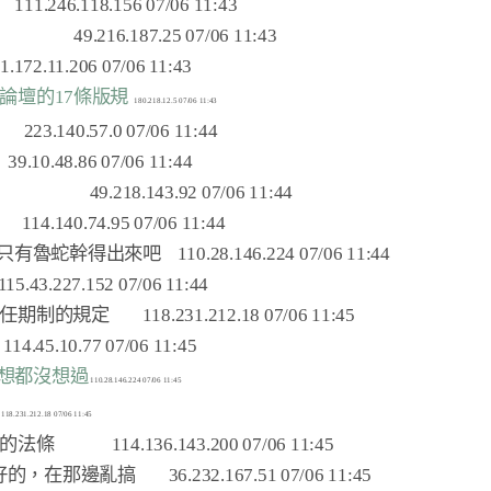
    
          
魚論壇的17條版規
   
           
   
只有魯蛇幹得出來吧   
制的規定       
連想都沒想過
            
，在那邊亂搞      