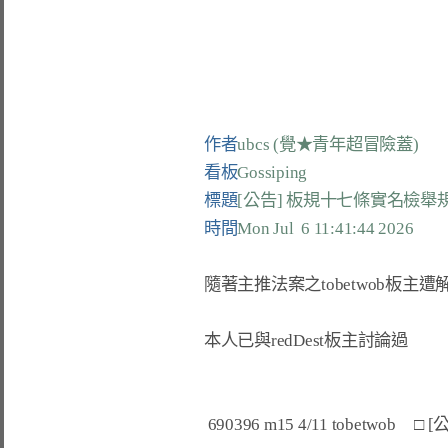
作者
ubcs (覺★青年超冒險蓋)
看板
Gossiping
標題
[公告] 板規十七條實名檢舉
時間
Mon Jul  6 11:41:44 2026
隨著主推法案之tobetwob板主遭
本人已與redDest板主討論過

 690396 m15 4/11 tobetwob     □ [公告] 落實板規十七條實名檢舉規定 (已中止)
