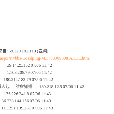
m.aspx?n=bbs/Gossiping/M.1783309308.A.1DC.html
    
    
   
人包== 誰會知道    
  
 
  