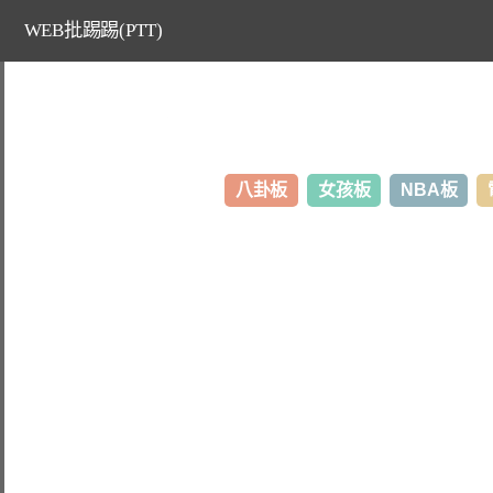
WEB批踢踢(PTT)
八卦板
女孩板
NBA板