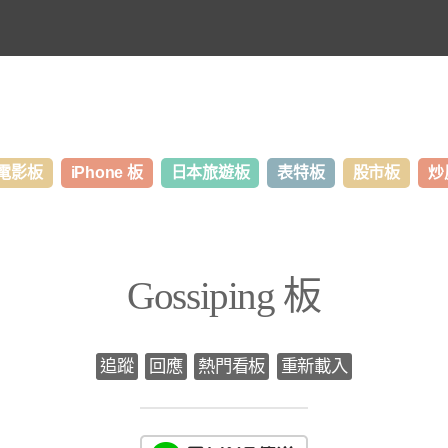
電影板
iPhone 板
日本旅遊板
表特板
股市板
炒
Gossiping 板
追蹤
回應
熱門看板
重新載入