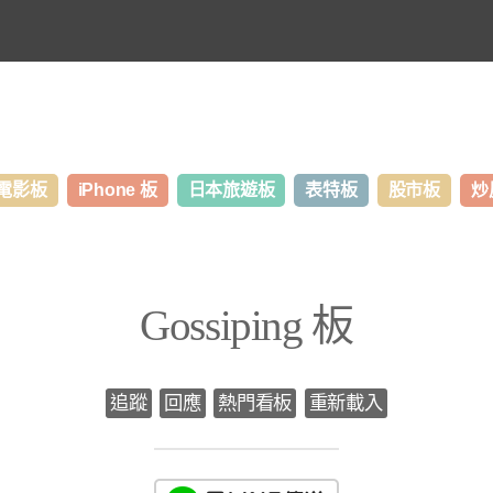
電影板
iPhone 板
日本旅遊板
表特板
股市板
炒
Gossiping 板
追蹤
回應
熱門看板
重新載入