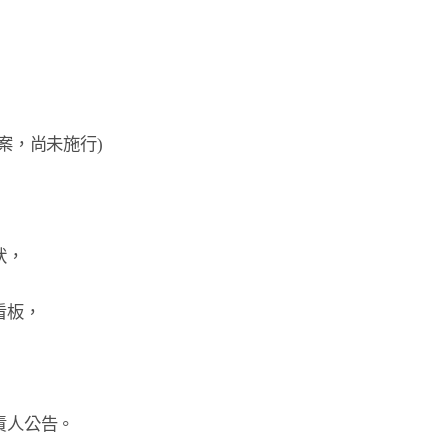
案，尚未施行)
，

板，

人公告。
