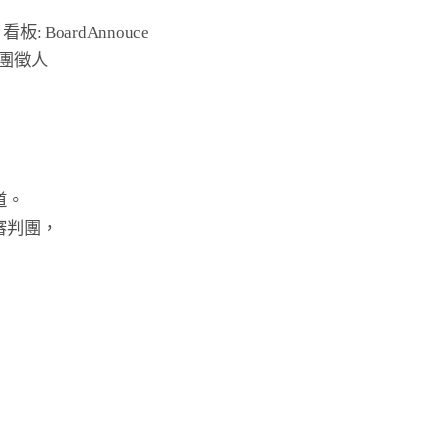
板: BoardAnnouce

團徵人

。

判團，
