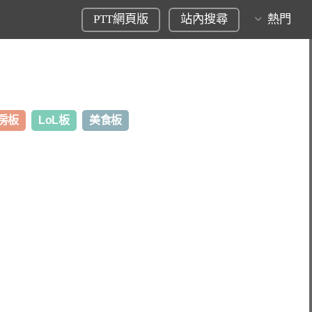
PTT網頁版
站內搜尋
熱門
房板
LoL板
美食板