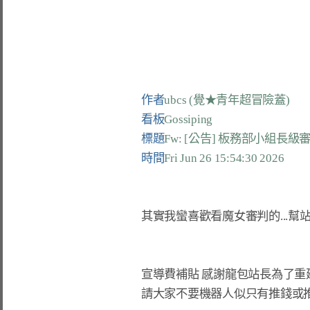
作者
ubcs (覺★青年超冒險蓋)
看板
Gossiping
標題
Fw: [公告] 板務部小組長
時間
Fri Jun 26 15:54:30 2026
其實我蠻喜歡看魔女審判的...幫站方