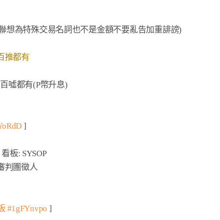
都有(P幣升息)      
YoRdD
看板: SYSOP

級審判團徵人

板 #1gFYnvpo