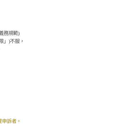
務規範)

」)不服，



提申訴者。