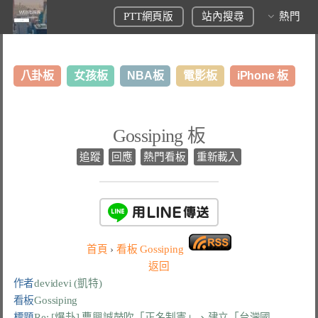
PTT網頁版
站內搜尋
熱門
八卦板
女孩板
NBA板
電影板
iPhone 板
日本旅遊板
表特板
股市板
炒房板
LoL板
Gossiping 板
美食板
追蹤
回應
熱門看板
重新載入
首頁
›
看板
Gossiping
返回
作者
devidevi (凱特)
看板
Gossiping
標題
Re: [爆卦] 曹興誠鼓吹「正名制憲」、建立「台灣國