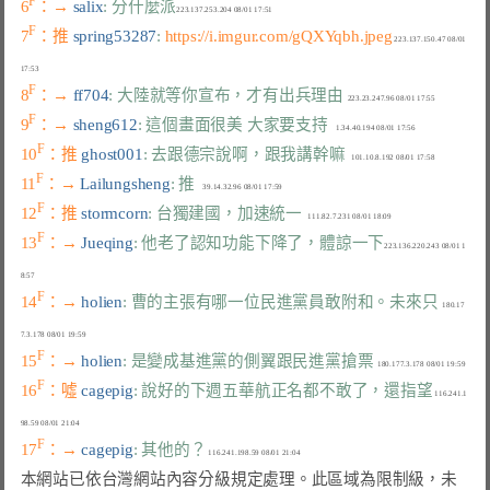
F
6
：→ 
salix
: 分什麼派
F
7
：推 
spring53287
: 
https://i.imgur.com/gQXYqbh.jpeg
 223.137.150.47 08/01 
F
8
：→ 
ff704
: 大陸就等你宣布，才有出兵理由
F
9
：→ 
sheng612
: 這個畫面很美 大家要支持
F
10
：推 
ghost001
: 去跟德宗說啊，跟我講幹嘛
F
11
：→ 
Lailungsheng
: 推
F
12
：推 
stormcorn
: 台獨建國，加速統一
F
13
：→ 
Jueqing
: 他老了認知功能下降了，體諒一下
223.136.220.243 08/01 1
F
14
：→ 
holien
: 曹的主張有哪一位民進黨員敢附和。未來只
  180.17
F
15
：→ 
holien
: 是變成基進黨的側翼跟民進黨搶票
F
16
：噓 
cagepig
: 說好的下週五華航正名都不敢了，還指望
 116.241.1
F
17
：→ 
cagepig
: 其他的？
本網站已依台灣網站內容分級規定處理。此區域為限制級，未