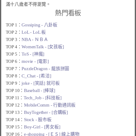
滿十八歲者不得瀏覽。
熱門看板
TOP 1：
Gossiping - 八卦板
TOP 2：
LoL - LoL 板
TOP 3：
NBA - ＮＢＡ
TOP 4：
WomenTalk - [女孩板]
TOP 5：
ToS - [神魔]
TOP 6：
movie - [電影]
TOP 7：
PuzzleDragon - 龍族拼圖
TOP 8：
C_Chat - [希洽]
TOP 9：
joke - [笑話] 就可板
TOP 10：
Baseball - [棒球]
TOP 11：
Tech_Job - [科技板]
TOP 12：
MobileComm - 行動通訊板
TOP 13：
BuyTogether - [合購板]
TOP 14：
Stock - 股市板
TOP 15：
Boy-Girl - [男女板]
TOP 16：
e-shopping - [ＥＳ] 線上購物