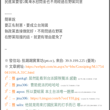
民進黨要發2萬淹水慰問金也不用經過在野黨同意

------

簡單說

要正名制憲，要成立台灣國

執政黨直接做就好，不用問過在野黨

在野黨阻擋的話，就更有理由罷免了

※ 文章網址: 
https://webptt.com/m.aspx?n=bbs/Gossiping/M.1754
041696.A.31C.html
F
1
：推 
gankgf
: 居然能看到台派歸隊獨派 感動
F
2
：推 
jma306
:  曹是統派的哈哈哈
F
3
：推 
aqsss
: 所以要組黨 本土台派唯一選擇
F
4
：→ 
jma306
:  
https://i.imgur.com/b7oo1YH.jpg
F
5
：推 
salix
: 他就是用來打國民黨的打手而已 哪