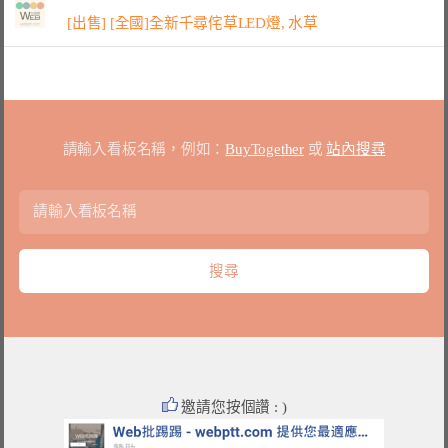
[出售] [全國]全新千尋侘草LED燈, 水草
請輸入看板名稱，例如：
BuyTogether
或
站內搜尋
邀請您按個讚 : )