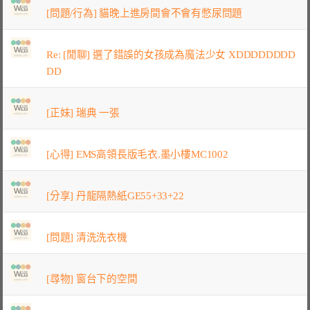
[問題/行為] 貓晚上進房間會不會有憋尿問題
Re: [閒聊] 選了錯誤的女孩成為魔法少女 XDDDDDDDD
DD
[正妹] 瑞典 一張
[心得] EMS高領長版毛衣.墨小樓MC1002
[分享] 丹龍隔熱紙GE55+33+22
[問題] 清洗洗衣機
[尋物] 窗台下的空間