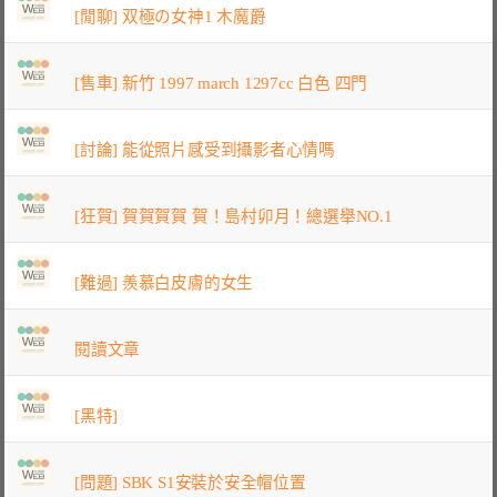
[閒聊] 双極の女神1 木魔爵
[售車] 新竹 1997 march 1297cc 白色 四門
[討論] 能從照片感受到攝影者心情嗎
[狂賀] 賀賀賀賀 賀！島村卯月！總選舉NO.1
[難過] 羨慕白皮膚的女生
閱讀文章
[黑特]
[問題] SBK S1安裝於安全帽位置