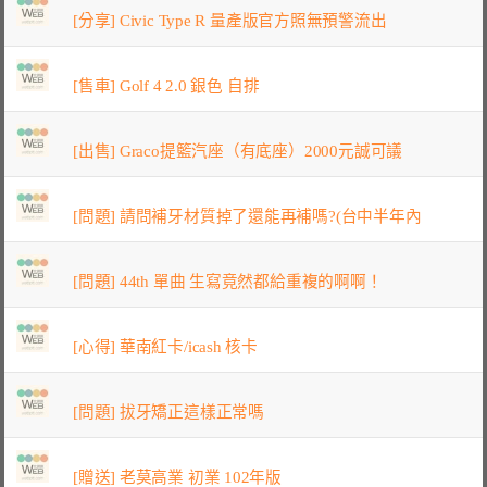
[分享] Civic Type R 量產版官方照無預警流出
[售車] Golf 4 2.0 銀色 自排
[出售] Graco提籃汽座（有底座）2000元誠可議
[問題] 請問補牙材質掉了還能再補嗎?(台中半年內
[問題] 44th 單曲 生寫竟然都給重複的啊啊！
[心得] 華南紅卡/icash 核卡
[問題] 拔牙矯正這樣正常嗎
[贈送] 老莫高業 初業 102年版