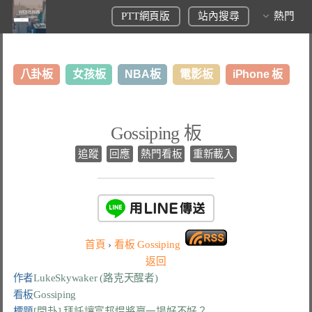
PTT網頁版
站內搜尋
熱門
八卦板
女孩板
NBA板
電影板
iPhone 板
日本旅遊板
表特板
股市板
炒房板
LoL板
Gossiping 板
美食板
追蹤
回應
熱門看板
重新載入
首頁
›
看板
Gossiping
返回
作者
LukeSkywaker (路克天醒者)
看板
Gossiping
標題
[問卦] 拜託讓富邦悍將贏一場好不好？