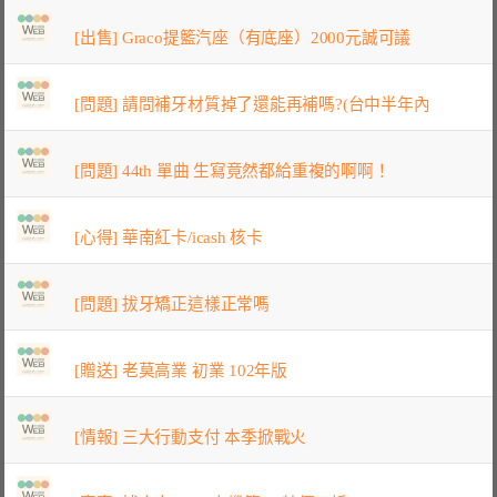
[出售] Graco提籃汽座（有底座）2000元誠可議
[問題] 請問補牙材質掉了還能再補嗎?(台中半年內
[問題] 44th 單曲 生寫竟然都給重複的啊啊！
[心得] 華南紅卡/icash 核卡
[問題] 拔牙矯正這樣正常嗎
[贈送] 老莫高業 初業 102年版
[情報] 三大行動支付 本季掀戰火