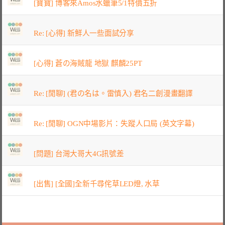
[寶寶] 博客來Amos水蠟筆5/1特價五折
Re: [心得] 新鮮人一些面試分享
[心得] 蒼の海賊龍 地獄 麒麟25PT
Re: [閒聊] (君の名は。雷慎入) 君名二創漫畫翻譯
Re: [閒聊] OGN中場影片：失蹤人口局 (英文字幕)
[問題] 台灣大哥大4G訊號差
[出售] [全國]全新千尋侘草LED燈, 水草