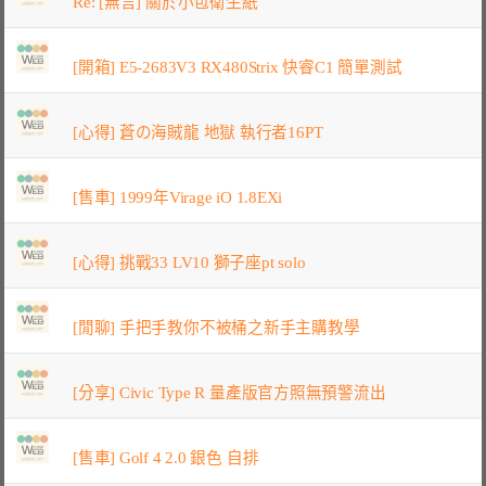
Re: [無言] 關於小包衛生紙
[開箱] E5-2683V3 RX480Strix 快睿C1 簡單測試
[心得] 蒼の海賊龍 地獄 執行者16PT
[售車] 1999年Virage iO 1.8EXi
[心得] 挑戰33 LV10 獅子座pt solo
[閒聊] 手把手教你不被桶之新手主購教學
[分享] Civic Type R 量產版官方照無預警流出
[售車] Golf 4 2.0 銀色 自排