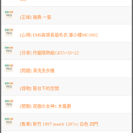
[正妹] 瑞典 一張
[心得] EMS高領長版毛衣.墨小樓MC1002
[分享] 丹龍隔熱紙GE55+33+22
[問題] 清洗洗衣機
[尋物] 窗台下的空間
[閒聊] 双極の女神1 木魔爵
[售車] 新竹 1997 march 1297cc 白色 四門