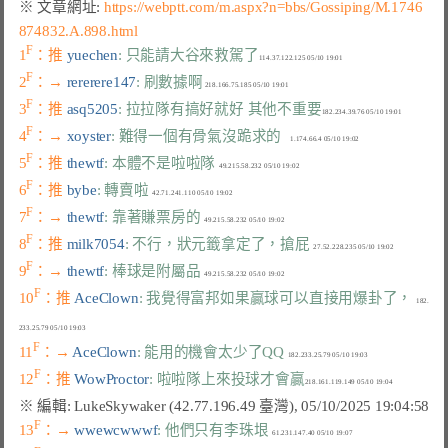
※ 文章網址: 
https://webptt.com/m.aspx?n=bbs/Gossiping/M.1746
874832.A.898.html
F
1
：推 
yuechen
: 只能請大谷來救駕了
F
2
：→ 
rererere147
: 刷數據啊
F
3
：推 
asq5205
: 拉拉隊有搞好就好 其他不重要
F
4
：→ 
xoyster
: 難得一個有骨氣沒跪求的
F
5
：推 
thewtf
: 本體不是啦啦隊
F
6
：推 
bybe
: 轉賣啦
F
7
：→ 
thewtf
: 靠著賺票房的
F
8
：推 
milk7054
: 不行，狀元籤拿定了，搶屁
F
9
：→ 
thewtf
: 棒球是附屬品
F
10
：推 
AceClown
: 我覺得富邦如果贏球可以直接用爆卦了，
  182.
F
11
：→ 
AceClown
: 能用的機會太少了QQ
F
12
：推 
WowProctor
: 啦啦隊上來投球才會贏
F
13
：→ 
wwewcwwwf
: 他們只有李珠垠