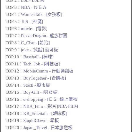
TOP 2：
LoL - LoL 板
TOP 3：
NBA - ＮＢＡ
TOP 4：
WomenTalk - [女孩板]
TOP 5：
ToS - [神魔]
TOP 6：
movie - [電影]
TOP 7：
PuzzleDragon - 龍族拼圖
TOP 8：
C_Chat - [希洽]
TOP 9：
joke - [笑話] 就可板
TOP 10：
Baseball - [棒球]
TOP 11：
Tech_Job - [科技板]
TOP 12：
MobileComm - 行動通訊板
TOP 13：
BuyTogether - [合購板]
TOP 14：
Stock - 股市板
TOP 15：
Boy-Girl - [男女板]
TOP 16：
e-shopping - [ＥＳ] 線上購物
TOP 17：
NBA_Film - [影片]NBA FILM
TOP 18：
KR_Entertain - [韓綜板]
TOP 19：
StupidClown - 笨板
TOP 20：
Japan_Travel - 日本旅遊板