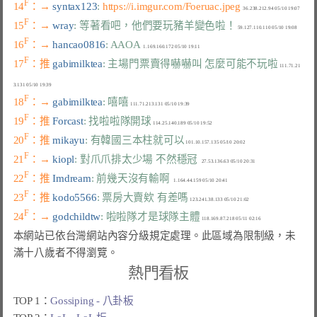
F
14
：→ 
syntax123
: 
https://i.imgur.com/Foeruac.jpeg
F
15
：→ 
wray
: 等著看吧，他們要玩豬羊變色啦！
F
16
：→ 
hancao0816
: AAOA
F
17
：推 
gabimilktea
: 主場門票賣得嚇嚇叫 怎麼可能不玩啦
 111.71.21
F
18
：→ 
gabimilktea
: 嘻嘻
F
19
：推 
Forcast
: 找啦啦隊開球
F
20
：推 
mikayu
: 有韓國三本柱就可以
F
21
：→ 
kiopl
: 對爪爪排太少場 不然穩冠
F
22
：推 
Imdream
: 前幾天沒有輸啊
F
23
：推 
kodo5566
: 票房大賣欸 有差嗎
F
24
：→ 
godchildtw
: 啦啦隊才是球隊主體
本網站已依台灣網站內容分級規定處理。此區域為限制級，未
滿十八歲者不得瀏覽。
熱門看板
TOP 1：
Gossiping - 八卦板