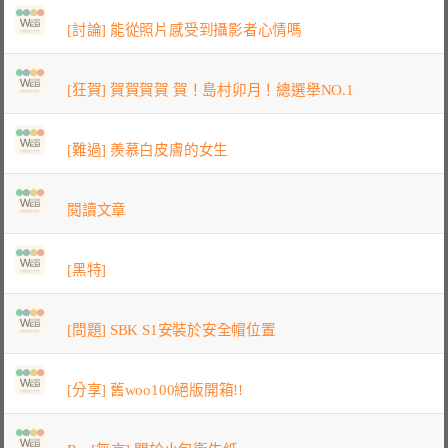
[討論] 能從照片感受到攝影者心情嗎
[狂賀] 賀賀賀賀 賀！島村卯月！總選舉NO.1
[難過] 羨慕白皮膚的女生
閱讀文章
[黑特]
[問題] SBK S1安裝於安全帽位置
[分享] 舊woo100絕版開箱!!