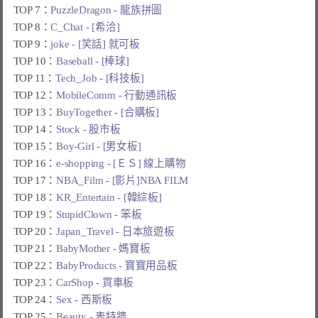
TOP 7：
PuzzleDragon - 龍族拼圖
TOP 8：
C_Chat - [希洽]
TOP 9：
joke - [笑話] 就可板
TOP 10：
Baseball - [棒球]
TOP 11：
Tech_Job - [科技板]
TOP 12：
MobileComm - 行動通訊板
TOP 13：
BuyTogether - [合購板]
TOP 14：
Stock - 股市板
TOP 15：
Boy-Girl - [男女板]
TOP 16：
e-shopping - [ＥＳ] 線上購物
TOP 17：
NBA_Film - [影片]NBA FILM
TOP 18：
KR_Entertain - [韓綜板]
TOP 19：
StupidClown - 笨板
TOP 20：
Japan_Travel - 日本旅遊板
TOP 21：
BabyMother - 媽寶板
TOP 22：
BabyProducts - 寶寶用品板
TOP 23：
CarShop - 買車板
TOP 24：
Sex - 西斯板
TOP 25：
Beauty - 表特牆