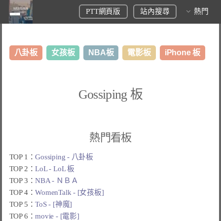
PTT網頁版
站內搜尋
熱門
八卦板
女孩板
NBA板
電影板
iPhone 板
日本旅遊板
表特板
股市板
炒房板
LoL板
Gossiping 板
美食板
熱門看板
TOP 1：
Gossiping - 八卦板
TOP 2：
LoL - LoL 板
TOP 3：
NBA - ＮＢＡ
TOP 4：
WomenTalk - [女孩板]
TOP 5：
ToS - [神魔]
TOP 6：
movie - [電影]