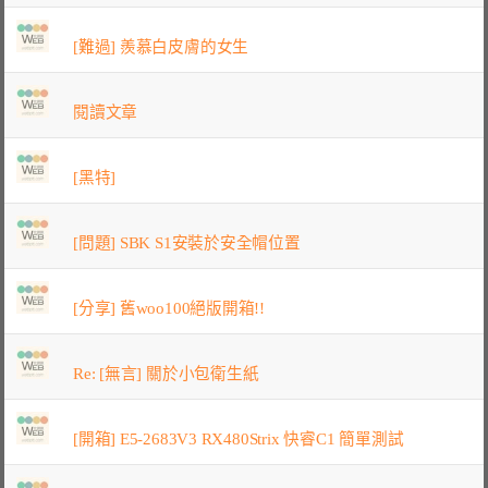
[難過] 羨慕白皮膚的女生
閱讀文章
[黑特]
[問題] SBK S1安裝於安全帽位置
[分享] 舊woo100絕版開箱!!
Re: [無言] 關於小包衛生紙
[開箱] E5-2683V3 RX480Strix 快睿C1 簡單測試