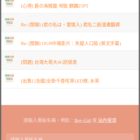
[心得] 蒼の海賊龍 地獄 麒麟25PT
Re: [閒聊] (君の名は。雷慎入) 君名二創漫畫翻譯
Re: [閒聊] OGN中場影片：失蹤人口局 (英文字幕)
[問題] 台灣大哥大4G訊號差
[出售] [全國]全新千尋侘草LED燈, 水草
請輸入看板名稱，例如：
Boy-Girl
或
站內搜尋