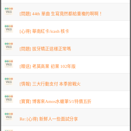
[問題] 44th 單曲 生寫竟然都給重複的啊啊！
[心得] 華南紅卡/icash 核卡
[問題] 拔牙矯正這樣正常嗎
[贈送] 老莫高業 初業 102年版
[情報] 三大行動支付 本季掀戰火
[寶寶] 博客來Amos水蠟筆5/1特價五折
Re: [心得] 新鮮人一些面試分享