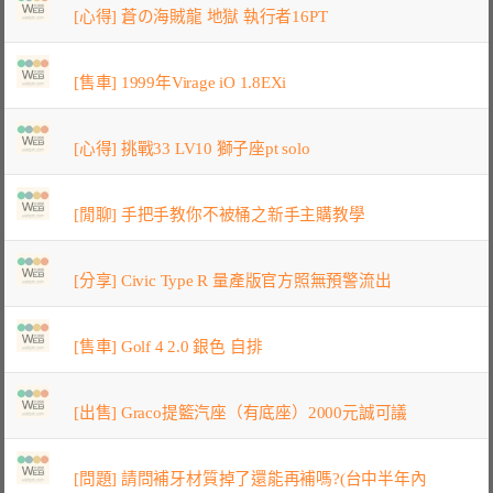
[心得] 蒼の海賊龍 地獄 執行者16PT
[售車] 1999年Virage iO 1.8EXi
[心得] 挑戰33 LV10 獅子座pt solo
[閒聊] 手把手教你不被桶之新手主購教學
[分享] Civic Type R 量產版官方照無預警流出
[售車] Golf 4 2.0 銀色 自排
[出售] Graco提籃汽座（有底座）2000元誠可議
[問題] 請問補牙材質掉了還能再補嗎?(台中半年內