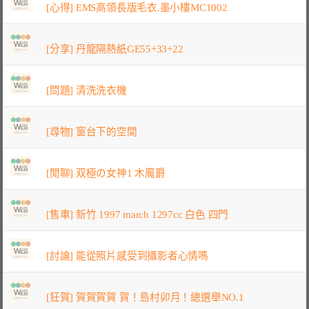
[心得] EMS高領長版毛衣.墨小樓MC1002
[分享] 丹龍隔熱紙GE55+33+22
[問題] 清洗洗衣機
[尋物] 窗台下的空間
[閒聊] 双極の女神1 木魔爵
[售車] 新竹 1997 march 1297cc 白色 四門
[討論] 能從照片感受到攝影者心情嗎
[狂賀] 賀賀賀賀 賀！島村卯月！總選舉NO.1