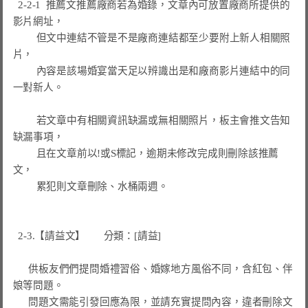
  2-2-1  推薦文推薦廠商若為婚錄，文章內可放置廠商所提供的
影片網址，

         但文中連結不管是不是廠商連結都至少要附上新人相關照
片，

         內容是該場婚宴當天足以辨識出是和廠商影片連結中的同
一對新人。

         若文章中有相關資訊缺漏或無相關照片，板主會推文告知
缺漏事項，

         且在文章前以
!
或
S
標記，逾期未修改完成則刪除該推薦
文，

         累犯則文章刪除、水桶兩週。

  2-3.【請益文】       分類：[請益]

      供板友們們提問婚禮習俗、婚嫁地方風俗不同，含紅包、伴
娘等問題。

      問題文需能引發回應為限，並請充實提問內容，違者刪除文