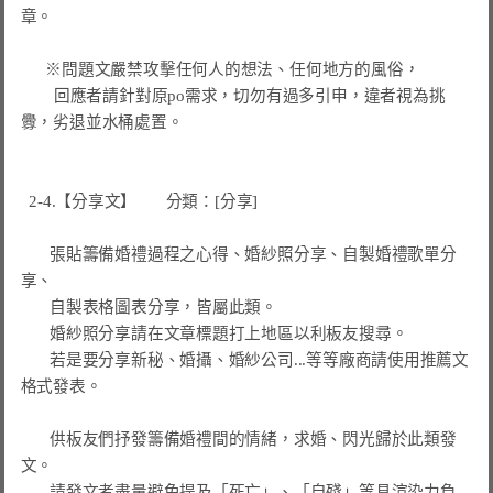
章。

      ※問題文嚴禁攻擊任何人的想法、任何地方的風俗，

        回應者請針對原po需求，切勿有過多引申，違者視為挑
釁，劣退並水桶處置。

  2-4.【分享文】       分類：[分享]

       張貼籌備婚禮過程之心得、婚紗照分享、自製婚禮歌單分
享、

       自製表格圖表分享，皆屬此類。

       婚紗照分享請在文章標題打上地區以利板友搜尋。

       若是要分享新秘、婚攝、婚紗公司...等等廠商請使用推薦文
格式發表。

       供板友們抒發籌備婚禮間的情緒，求婚、閃光歸於此類發
文。

       請發文者盡量避免提及「死亡」、「自殘」等具渲染力負