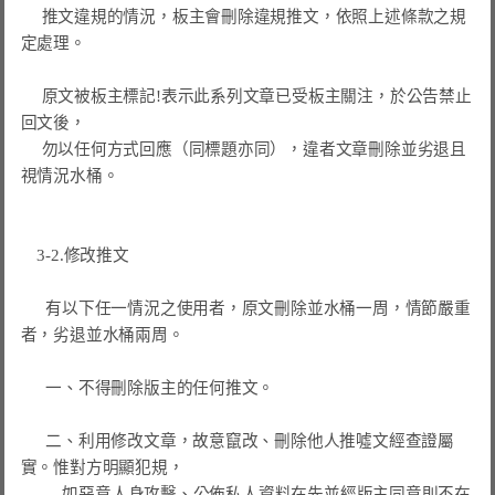
     推文違規的情況，板主會刪除違規推文，依照上述條款之規
定處理。

     原文被板主標記!表示此系列文章已受板主關注，於公告禁止
回文後，

     勿以任何方式回應（同標題亦同），違者文章刪除並劣退且
視情況水桶。

　3-2.修改推文

      有以下任一情況之使用者，原文刪除並水桶一周，情節嚴重
者，劣退並水桶兩周。

      一、不得刪除版主的任何推文。

      二、利用修改文章，故意竄改、刪除他人推噓文經查證屬
實。惟對方明顯犯規，

          如惡意人身攻擊、公佈私人資料在先並經版主同意則不在