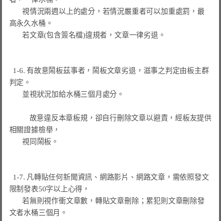
       視情況兩週以上的處分，若情況嚴重者可以加重處罰，最
高永久水桶。

       若文章(包含簽名檔)違規者，文章一律劣退。

  1-6. 有故意鬧板茲事者，鬧板文章劣退，滋事之判定由板主群
判定。

       並視狀況加給水桶三個月處分。

　　   故意違反本章板規，卻自行刪除文章以避責，經板友提供
相關證據檢舉，

       視同鬧板。

  1-7. 凡轉貼任何新聞資訊、網路影片、網路文章，需依照發文
限制發表50字以上心得，

       若無則視作衝文章數，轉貼文章刪除；累犯則文章刪除發
文者水桶三個月。
