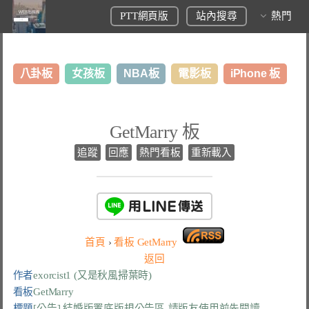
PTT網頁版
站內搜尋
熱門
八卦板
女孩板
NBA板
電影板
iPhone 板
日本旅遊板
表特板
股市板
炒房板
LoL板
GetMarry 板
美食板
追蹤
回應
熱門看板
重新載入
首頁
›
看板
GetMarry
返回
作者
exorcist1 (又是秋風掃葉時)
看板
GetMarry
標題
[公告] 結婚版置底版規公告區-請版友使用前先閱讀