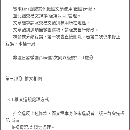
       徵求Line團或其他揪團文須使用[徵團]分類，

       並比照交易文規定(板規2-1-1)管理。

       文章標題請照交易文類別標明所在地區，

       文章類別選項無徵團選項，請板友自行修改。

標題或分類錯誤，第一次會直接刪除，若第二次仍未修正
錯誤，水桶一周。
       非週日發徵團(Line團)文則以板規2-1-1處分。

第三部分  推文相關
  3-1.推文違規處理方式

　   推文違反上述條款，而文章本身並未違規者，版主群會先標
記s或m

     並視情況以!鎖定處理。
