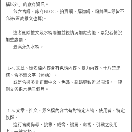
稱以外」
的廠商資訊。

       包含官網、廠商BLOG、拍賣網、購物網、粉絲團...等皆不
允許(置底推文也算)。

       違者刪除推文及水桶兩週並視情況加給劣退，累犯者情況
加重處罰，

       最高永久水桶。

  1-4. 文章、簽名檔內容含有色情內容、暴力內容、十八禁連
結、含不雅文字（髒話）、

       或是含過多非正體中文、色碼、亂碼導致難以閱讀，一律
刪文劣退水桶三個月。

  1-5. 文章、推文、簽名檔內容含有對特定人物、使用者、特定
族群、

       進行言詞侮辱、挑釁、威脅、謾罵、歧視、引戰之使用
者，一律水桶。
