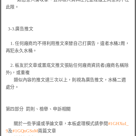
此限。

  3-3.廣告推文

    1. 任何廠商均不得利用推文來替自己打廣告，違者水桶2周，
再犯永久水桶。

    2. 板友於文章或置底文推文張貼任何廠商資訊者(廠商名稱除
外)，或重複

       類似內容的推文達三次以上，則視為廣告推文，水桶二週
處分。

第四部分  罰則、檢舉、申訴相關
       關於一些爭議或爭論文章，本板處理模式請參閱
#1GHXuI_
9
及
#1GQnGSoM
兩篇文章
