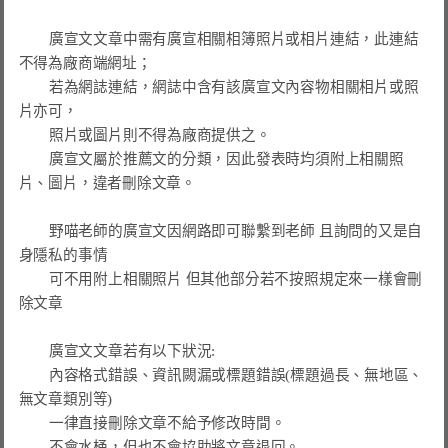
        廣宣文文章中需有廣宣相關相簿照片或相片連結，此連結
不得為廠商端網址；

        若為網誌連結，網誌中含有該廣宣文內容物相關相片或照
片亦可，

        照片或圖片則不得為廠商提供之。

        廣宣文屬於推薦文的分類，因此發表時均須附上相關照
片、圖片，違者刪除文章。

        野喵老師的廣宣文因網路即可聯繫到老師 且詢問的又是自
身隱私的事情

        可不用附上相關照片 但其他部分若不按照規定來一樣會刪
除文章

        廣宣文文章若有以下狀況:

內容格式錯誤、資訊闕漏或標題錯誤(標題過長、無地區、
無文章類別等)
一律直接刪除文章不給予修改時間。
不會水桶，但也不會協助將文章退回。