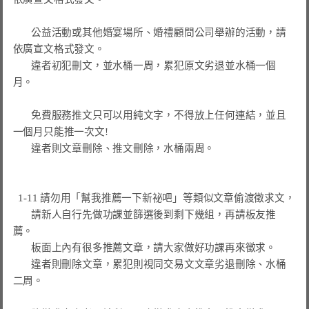
       公益活動或其他婚宴場所、婚禮顧問公司舉辦的活動，請
依廣宣文格式發文。

       違者初犯刪文，並水桶一周，累犯原文劣退並水桶一個
月。

       免費服務推文只可以用純文字，不得放上任何連結，並且
一個月只能推一次文!

       違者則文章刪除、推文刪除，水桶兩周。

  1-11 請勿用「幫我推薦一下新祕吧」等類似文章偷渡徵求文，

       請新人自行先做功課並篩選後到剩下幾組，再請板友推
薦。

       板面上內有很多推薦文章，請大家做好功課再來徵求。

       違者則刪除文章，累犯則視同交易文文章劣退刪除、水桶
二周。
