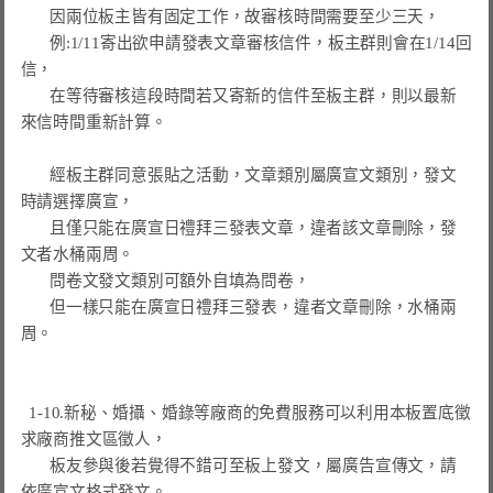
       因兩位板主皆有固定工作，故審核時間需要至少三天，

       例:1/11寄出欲申請發表文章審核信件，板主群則會在1/14回
信，

       在等待審核這段時間若又寄新的信件至板主群，則以最新
來信時間重新計算。

       經板主群同意張貼之活動，文章類別屬廣宣文類別，發文
時請選擇廣宣，

       且僅只能在廣宣日禮拜三發表文章，違者該文章刪除，發
文者水桶兩周。

       問卷文發文類別可額外自填為問卷，

       但一樣只能在廣宣日禮拜三發表，違者文章刪除，水桶兩
周。

  1-10.新秘、婚攝、婚錄等廠商的免費服務可以利用本板置底徵
求廠商推文區徵人，

       板友參與後若覺得不錯可至板上發文，屬廣告宣傳文，請
依廣宣文格式發文。
