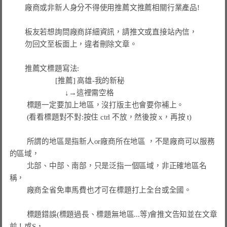
廠商或非新人身分不得使用推薦文推薦相關行業產品!
        板友若想詢問廠商詳細資訊，請推文或直接站內信，

        勿回文至板面上，違者刪除文章。

        推薦文標題寫法:

     [推薦] 高雄-我的新秘
                             ↓→這裡需空格

標題一定要加上地區，沒打版主也會要你補上。
         (看看標題對不對:按住 ctrl 不放，然後按 x，再按 t)

所謂的地區是指新人or廠商所在地區 ，不是廠商可以服務
         北部、中部、南部，只是泛指一個區域，非正確地區名
         廠商全省免車馬費也才可在標題打上全台或全國。
標題錯誤(標題過長、標題無地區...等)會推文告知並在文章
前！或S，