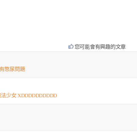
您可能會有興趣的文章
會有憋尿問題
法少女 XDDDDDDDDDD