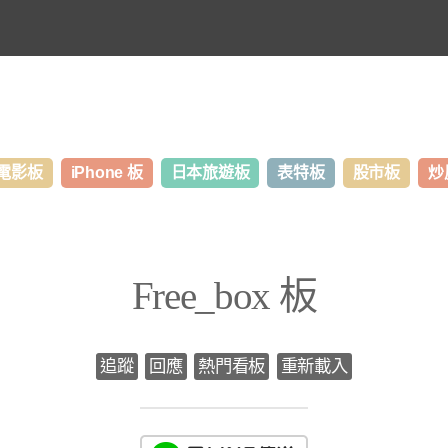
電影板
iPhone 板
日本旅遊板
表特板
股市板
炒
Free_box 板
追蹤
回應
熱門看板
重新載入