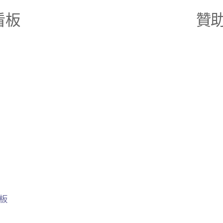
看板
贊
訊板