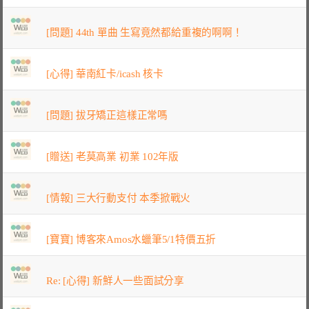
[問題] 44th 單曲 生寫竟然都給重複的啊啊！
[心得] 華南紅卡/icash 核卡
[問題] 拔牙矯正這樣正常嗎
[贈送] 老莫高業 初業 102年版
[情報] 三大行動支付 本季掀戰火
[寶寶] 博客來Amos水蠟筆5/1特價五折
Re: [心得] 新鮮人一些面試分享