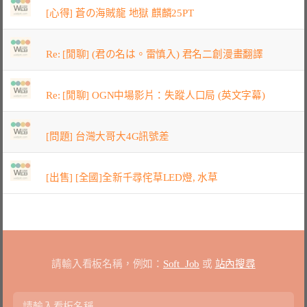
[心得] 蒼の海賊龍 地獄 麒麟25PT
Re: [閒聊] (君の名は。雷慎入) 君名二創漫畫翻譯
Re: [閒聊] OGN中場影片：失蹤人口局 (英文字幕)
[問題] 台灣大哥大4G訊號差
[出售] [全國]全新千尋侘草LED燈, 水草
請輸入看板名稱，例如：
Soft_Job
或
站內搜尋