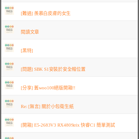
[難過] 羨慕白皮膚的女生
閱讀文章
[黑特]
[問題] SBK S1安裝於安全帽位置
[分享] 舊woo100絕版開箱!!
Re: [無言] 關於小包衛生紙
[開箱] E5-2683V3 RX480Strix 快睿C1 簡單測試