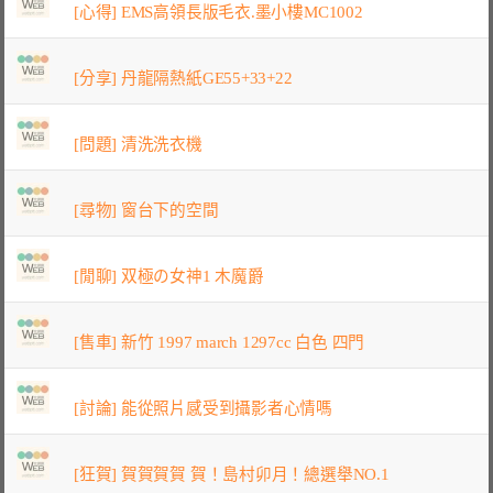
[心得] EMS高領長版毛衣.墨小樓MC1002
[分享] 丹龍隔熱紙GE55+33+22
[問題] 清洗洗衣機
[尋物] 窗台下的空間
[閒聊] 双極の女神1 木魔爵
[售車] 新竹 1997 march 1297cc 白色 四門
[討論] 能從照片感受到攝影者心情嗎
[狂賀] 賀賀賀賀 賀！島村卯月！總選舉NO.1