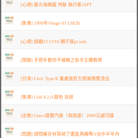
[心得] 蒼の海賊龍 地獄 執行者16PT
[售車] 1999年Virage iO 1.8EXi
[心得] 挑戰33 LV10 獅子座pt solo
[閒聊] 手把手教你不被桶之新手主購教學
[分享] Civic Type R 量產版官方照無預警流出
[售車] Golf 4 2.0 銀色 自排
[出售] Graco提籃汽座（有底座）2000元誠可議
[問題] 請問補牙材質掉了還能再補嗎?(台中半年內