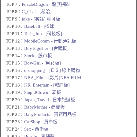
TOP 7：
PuzzleDragon - 龍族拼圖
TOP 8：
C_Chat - [希洽]
TOP 9：
joke - [笑話] 就可板
TOP 10：
Baseball - [棒球]
TOP 11：
Tech_Job - [科技板]
TOP 12：
MobileComm - 行動通訊板
TOP 13：
BuyTogether - [合購板]
TOP 14：
Stock - 股市板
TOP 15：
Boy-Girl - [男女板]
TOP 16：
e-shopping - [ＥＳ] 線上購物
TOP 17：
NBA_Film - [影片]NBA FILM
TOP 18：
KR_Entertain - [韓綜板]
TOP 19：
StupidClown - 笨板
TOP 20：
Japan_Travel - 日本旅遊板
TOP 21：
BabyMother - 媽寶板
TOP 22：
BabyProducts - 寶寶用品板
TOP 23：
CarShop - 買車板
TOP 24：
Sex - 西斯板
TOP 25：
Beauty - 表特牆