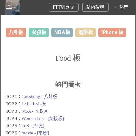
PTT網頁版
站內搜尋
熱門
八卦板
女孩板
NBA板
電影板
iPhone 板
日本旅遊板
表特板
股市板
炒房板
LoL板
Food 板
美食板
熱門看板
TOP 1：
Gossiping - 八卦板
TOP 2：
LoL - LoL 板
TOP 3：
NBA - ＮＢＡ
TOP 4：
WomenTalk - [女孩板]
TOP 5：
ToS - [神魔]
TOP 6：
movie - [電影]