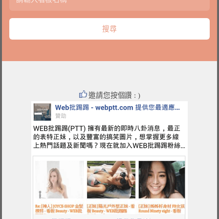
邀請您按個讚 : )