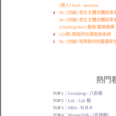
[黑人] foult . annyhan
4
Re: [討論] 各位主購合購結束後.
Re: [討論] 各位主購合購結束後.
[Chat82gether] 看板 選情報導
4
[心得] 郵局的包裹查詢系統
1
Re: [討論] 街角鞋坊的最最新
熱門
TOP 1：
Gossiping - 八卦板
TOP 2：
LoL - LoL 板
TOP 3：
NBA - ＮＢＡ
TOP 4：
WomenTalk - [女孩板]