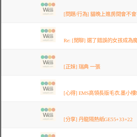
[問題/行為] 貓晚上進房間會不
Re: [閒聊] 選了錯誤的女孩成為魔
[正妹] 瑞典 一張
[心得] EMS高領長版毛衣.墨小樓M
[分享] 丹龍隔熱紙GE55+33+22