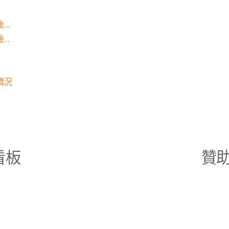
..
..
情況
看板
贊