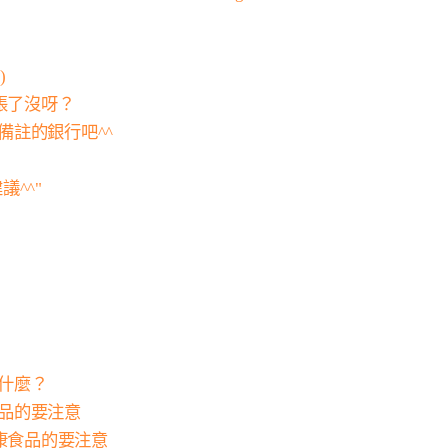
)
轉帳了沒呀？
備註的銀行吧^^
議^^"
做什麼？
食品的要注意
健康食品的要注意