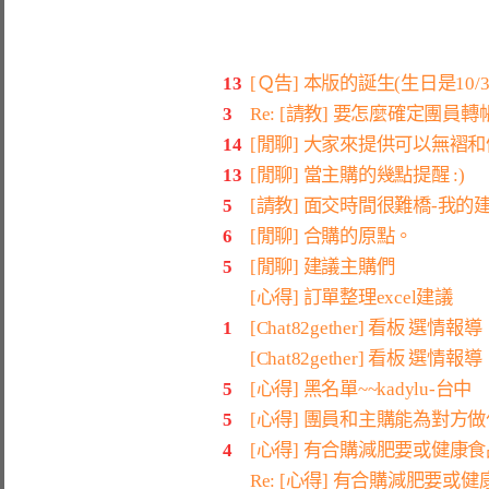
13
[Ｑ告] 本版的誕生(生日是10/3
3
Re: [請教] 要怎麼確定團員
14
[閒聊] 大家來提供可以無褶和
13
[閒聊] 當主購的幾點提醒 :)
5
[請教] 面交時間很難橋-我的建
6
[閒聊] 合購的原點。
5
[閒聊] 建議主購們
[心得] 訂單整理excel建議
1
[Chat82gether] 看板 選情報導
[Chat82gether] 看板 選情報導
5
[心得] 黑名單~~kadylu-台中
5
[心得] 團員和主購能為對方
4
[心得] 有合購減肥要或健康
Re: [心得] 有合購減肥要或