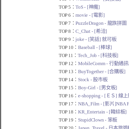
TOP 5：
ToS - [神魔]
TOP 6：
movie - [電影]
TOP 7：
PuzzleDragon - 龍族拼圖
TOP 8：
C_Chat - [希洽]
TOP 9：
joke - [笑話] 就可板
TOP 10：
Baseball - [棒球]
TOP 11：
Tech_Job - [科技板]
TOP 12：
MobileComm - 行動通
TOP 13：
BuyTogether - [合購板]
TOP 14：
Stock - 股市板
TOP 15：
Boy-Girl - [男女板]
TOP 16：
e-shopping - [ＥＳ] 
TOP 17：
NBA_Film - [影片]NBA 
TOP 18：
KR_Entertain - [韓綜板]
TOP 19：
StupidClown - 笨板
TOP 20：
Japan_Travel - 日本旅