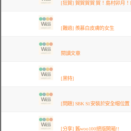
[狂賀] 賀賀賀賀 賀！島村卯月！
[難過] 羨慕白皮膚的女生
閱讀文章
[黑特]
[問題] SBK S1安裝於安全帽位置
[分享] 舊woo100絕版開箱!!