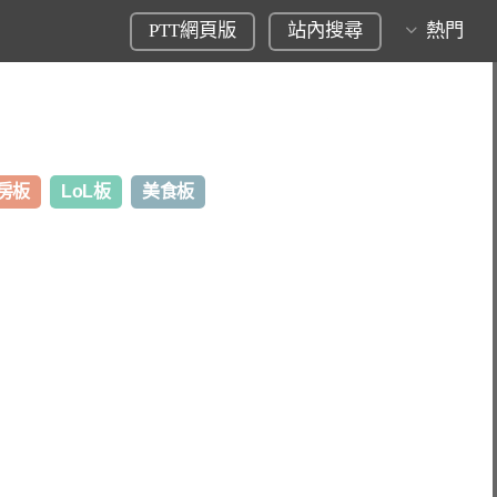
PTT網頁版
站內搜尋
熱門
房板
LoL板
美食板