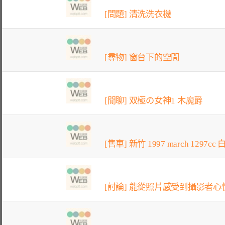
[問題] 清洗洗衣機
[尋物] 窗台下的空間
[閒聊] 双極の女神1 木魔爵
[售車] 新竹 1997 march 1297cc
[討論] 能從照片感受到攝影者心