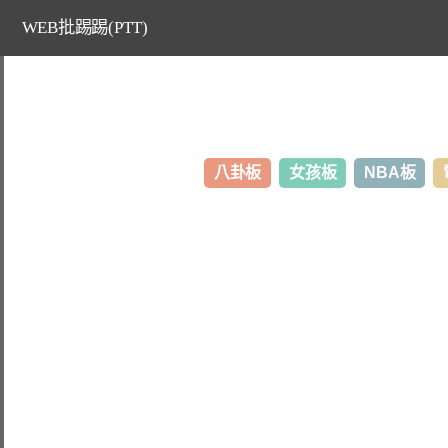
WEB批踢踢(PTT)
八卦板
女孩板
NBA板