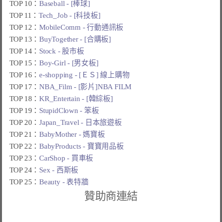
TOP 10：
Baseball - [棒球]
TOP 11：
Tech_Job - [科技板]
TOP 12：
MobileComm - 行動通訊板
TOP 13：
BuyTogether - [合購板]
TOP 14：
Stock - 股市板
TOP 15：
Boy-Girl - [男女板]
TOP 16：
e-shopping - [ＥＳ] 線上購物
TOP 17：
NBA_Film - [影片]NBA FILM
TOP 18：
KR_Entertain - [韓綜板]
TOP 19：
StupidClown - 笨板
TOP 20：
Japan_Travel - 日本旅遊板
TOP 21：
BabyMother - 媽寶板
TOP 22：
BabyProducts - 寶寶用品板
TOP 23：
CarShop - 買車板
TOP 24：
Sex - 西斯板
TOP 25：
Beauty - 表特牆
贊助商連結