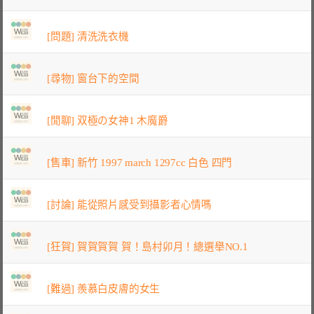
[問題] 清洗洗衣機
[尋物] 窗台下的空間
[閒聊] 双極の女神1 木魔爵
[售車] 新竹 1997 march 1297cc 白色 四門
[討論] 能從照片感受到攝影者心情嗎
[狂賀] 賀賀賀賀 賀！島村卯月！總選舉NO.1
[難過] 羨慕白皮膚的女生