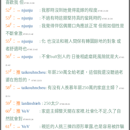
喜歡我 但
F
52
：→ 
njunju      
: 我那時沒到她覺得能嫁的程度
F
53
：→ 
njunju      
: 不過有時這類堅持真的蠻耗時的
F
54
：→ 
njunju      
: 我覺得伴侶偶爾口角應該正常 但假如個性是
不斷會激
F
55
：→ 
njunju      
: 化 也沒法和親人間保有轉圜餘地的對象 或
者舒適時也
F
56
：→ 
njunju      
: 不會buff別人的 日後相處磨耗風險就是大
 07/05 
F
57
：推 
taikouhncheu
: 年薪250萬全給老婆，這個我還沒聽過老
婆在抱怨的，
F
58
：→ 
taikouhncheu
: 有沒有人羨慕年薪250萬的家庭主婦？
 07/05 
F
59
：推 
lanlinshieh 
: 250太少
F
60
：推 
VoV         
: 家庭主婦整天關在家裡,社會化不足,久了自
然就會對
F
61
：→ 
VoV         
: 親近的人挑三揀四原形畢露,也是容易被詐騙