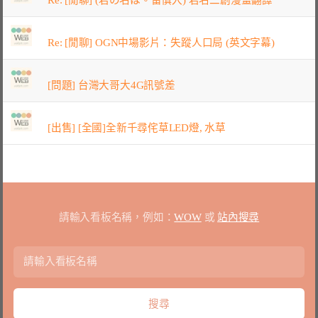
Re: [閒聊] OGN中場影片：失蹤人口局 (英文字幕)
[問題] 台灣大哥大4G訊號差
[出售] [全國]全新千尋侘草LED燈, 水草
請輸入看板名稱，例如：
WOW
或
站內搜尋