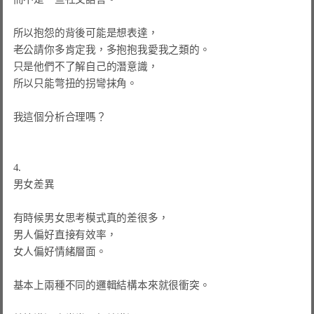
所以抱怨的背後可能是想表達，

老公請你多肯定我，多抱抱我愛我之類的。

只是他們不了解自己的潛意識，

所以只能彆扭的拐彎抹角。

我這個分析合理嗎？

4.

男女差異

有時候男女思考模式真的差很多，

男人偏好直接有效率，

女人偏好情緒層面。

基本上兩種不同的邏輯結構本來就很衝突。
