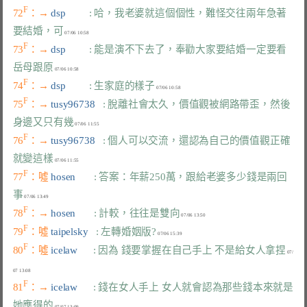
F
72
：→ 
dsp         
: 哈，我老婆就這個個性，難怪交往兩年急著
要結婚，可
F
73
：→ 
dsp         
: 能是演不下去了，奉勸大家要結婚一定要看
岳母跟原
F
74
：→ 
dsp         
: 生家庭的樣子
F
75
：→ 
tusy96738   
: 脫離社會太久，價值觀被網路帶歪，然後
身邊又只有幾
F
76
：→ 
tusy96738   
: 個人可以交流，還認為自己的價值觀正確
就變這樣
F
77
：噓 
hosen       
: 答案：年薪250萬，跟給老婆多少錢是兩回
事
F
78
：→ 
hosen       
: 計較，往往是雙向
F
79
：噓 
taipelsky   
: 左轉婚姻版?
F
80
：噓 
icelaw      
: 因為 錢要掌握在自己手上 不是給女人拿捏
 07/
F
81
：→ 
icelaw      
: 錢在女人手上 女人就會認為那些錢本來就是
她應得的