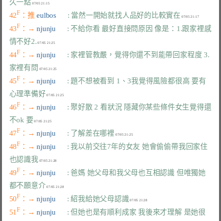
久一點
F
42
：推 
eulbos      
: 當然一開始就找人品好的比較實在
F
43
：→ 
njunju      
: 不給你看 最好直接問原因 像是：1.跟家裡感
情不好2.
F
44
：→ 
njunju      
: 家裡管教嚴，覺得你還不到能帶回家程度 3.
家裡有問
F
45
：→ 
njunju      
: 題不想被看到 1、3我覺得風險都很高 要有
心理準備好
F
46
：→ 
njunju      
: 聚好散 2 看狀況 隱藏你某些條件女生覺得還
不ok 要
F
47
：→ 
njunju      
: 了解差在哪裡
F
48
：→ 
njunju      
: 我以前交往7年的女友 她會偷偷帶我回家住 
也認識我
F
49
：→ 
njunju      
: 爸媽 她父母和我父母也互相認識 但唯獨她
都不願意介
F
50
：→ 
njunju      
: 紹我給她父母認識
F
51
：→ 
njunju      
: 但她也是有順利成家 我後來才理解 是她很