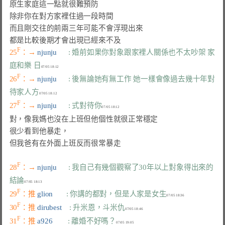
原生家庭這一點就很難預防

除非你在對方家裡住過一段時間

而且剛交往的前兩三年可能不會浮現出來

F
25
：→ 
njunju      
: 婚前如果你對象跟家裡人關係也不太吵架 家
庭和樂 日
F
26
：→ 
njunju      
: 後無論她有無工作 她一樣會像過去幾十年對
待家人方
F
27
：→ 
njunju      
: 式對待你
對，像我媽也沒在上班但他個性就很正常穩定

很少看到他暴走，

但我爸有在外面上班反而很常暴走

F
28
：→ 
njunju      
: 我自己有幾個觀察了30年以上對象得出來的
結論
F
29
：推 
glion       
: 你講的都對，但是人家是女生
F
30
：推 
dirubest    
: 升米恩，斗米仇
F
31
：推 
a926        
: 離婚不好嗎？