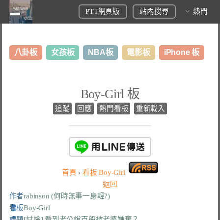
PTT網頁版
站內搜尋
熱門
八卦板
女孩板
NBA板
電影板
iPhone 板
日本旅遊板
表特板
股市板
炒房板
LoL板
Boy-Girl 板
美食板
追蹤
回應
熱門看板
重新載入
首頁
›
看板
Boy-Girl
返回
作者
rabinson (何時無事一身輕?)
看板
Boy-Girl
標題
[討論] 看到老公說百般被老婆嫌棄？