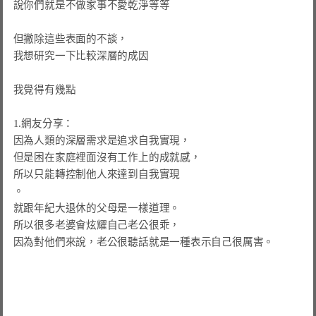
說你們就是不做家事不愛乾淨等等

但撇除這些表面的不談，

我想研究一下比較深層的成因

我覺得有幾點

1.網友分享：

因為人類的深層需求是追求自我實現，

但是困在家庭裡面沒有工作上的成就感，

所以只能轉控制他人來達到自我實現

。

就跟年紀大退休的父母是一樣道理。

所以很多老婆會炫耀自己老公很乖，

因為對他們來說，老公很聽話就是一種表示自己很厲害。
