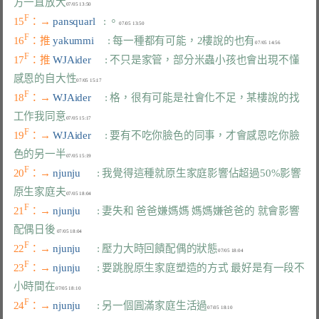
方一直放大
F
15
：→ 
pansquarl   
: 。
F
16
：推 
yakummi     
: 每一種都有可能，2樓說的也有
F
17
：推 
WJAider     
: 不只是家管，部分米蟲小孩也會出現不懂
感恩的自大性
F
18
：→ 
WJAider     
: 格，很有可能是社會化不足，某樓說的找
工作我同意
F
19
：→ 
WJAider     
: 要有不吃你臉色的同事，才會感恩吃你臉
色的另一半
F
20
：→ 
njunju      
: 我覺得這種就原生家庭影響佔超過50%影響 
原生家庭夫
F
21
：→ 
njunju      
: 妻失和 爸爸嫌媽媽 媽媽嫌爸爸的 就會影響
配偶日後
F
22
：→ 
njunju      
: 壓力大時回饋配偶的狀態
F
23
：→ 
njunju      
: 要跳脫原生家庭塑造的方式 最好是有一段不
小時間在
F
24
：→ 
njunju      
: 另一個圓滿家庭生活過