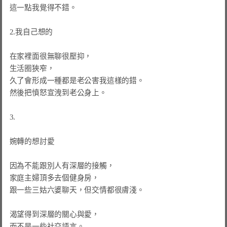
這一點我覺得不錯。

2.我自己想的

在家裡面很無聊很壓抑，

生活圈狹窄，

久了會形成一種都是老公害我這樣的錯。

然後把憤怒宣洩到老公身上。

3.

婉轉的想討愛

因為不能跟別人有深層的接觸，

家庭主婦頂多去個健身房，

跟一些三姑六婆聊天，但交情都很膚淺。

渴望得到深層的關心與愛，

而不是一些社交語言。
