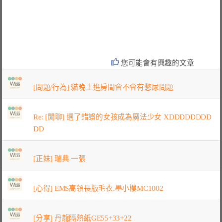
您可能會有興趣的文章
[問題/行為] 貓晚上進房間會不會有憋尿問題
Re: [閒聊] 選了錯誤的女孩成為魔法少女 XDDDDDDDD
DD
[正妹] 瑞典 一張
[心得] EMS高領長版毛衣.墨小樓MC1002
[分享] 丹龍隔熱紙GE55+33+22