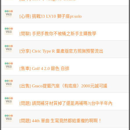
[心得] 挑戰33 LV10 獅子座pt solo
[閒聊] 手把手教你不被桶之新手主購教學
[分享] Civic Type R 量產版官方照無預警流出
[售車] Golf 4 2.0 銀色 自排
[出售] Graco提籃汽座（有底座）2000元誠可議
[問題] 請問補牙材質掉了還能再補嗎?(台中半年內
[問題] 44th 單曲 生寫竟然都給重複的啊啊！