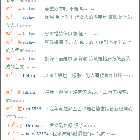
個主子會
F
92
：→ 
icelaw      
: 尊重奴才呢 不是嗎
F
93
：→ 
icelaw      
: 反觀 用上對下 給女人的態度是 賞賜 是恩寵 
女人才
F
94
：→ 
icelaw      
: 會珍惜這份恩寵 懂？
F
95
：推 
icelaw      
: 就像果凍 對球友 或 元配，絕對不是下對上
的去孝盡
F
96
：→ 
icelaw      
: 討好，而是恩寵 賞賜 這就是格局跟態度造
成的差異
F
97
：→ 
bbbing      
: 250全給也一樣啦，男人有錢會作怪啊
 07/08 11:2
F
98
：推 
film12      
: 這種，醒醒，沒有年薪250，二百五機率9
9%
F
99
：推 
med5566     
: 我年薪超過五百也是老婆當家管就很開心
XDD
F
100
：推 
Detonate    
: 台女就是婊 沒了
F
101
：→ 
fairye53574 
: 我覺得第3點還蠻有可能的～