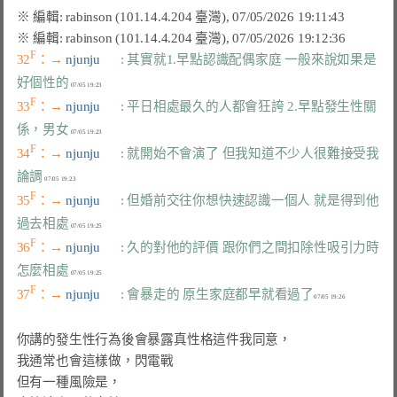
F
32
：→ 
njunju      
: 其實就1.早點認識配偶家庭 一般來說如果是
好個性的
F
33
：→ 
njunju      
: 平日相處最久的人都會狂誇 2.早點發生性關
係，男女
F
34
：→ 
njunju      
: 就開始不會演了 但我知道不少人很難接受我
論調
F
35
：→ 
njunju      
: 但婚前交往你想快速認識一個人 就是得到他
過去相處
F
36
：→ 
njunju      
: 久的對他的評價 跟你們之間扣除性吸引力時
怎麼相處
F
37
：→ 
njunju      
: 會暴走的 原生家庭都早就看過了
你講的發生性行為後會暴露真性格這件我同意，

我通常也會這樣做，閃電戰

但有一種風險是，
