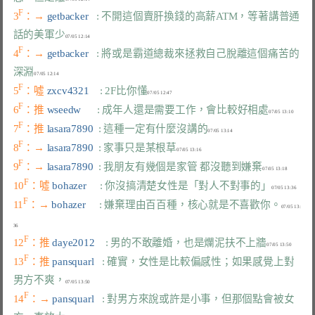
F
3
：→ 
getbacker   
: 不開這個賣肝換錢的高薪ATM，等著講普通
話的美軍少
F
4
：→ 
getbacker   
: 將或是霸道總裁來拯救自己脫離這個痛苦的
深淵
F
5
：噓 
zxcv4321    
: 2F比你懂
F
6
：推 
wseedw      
: 成年人還是需要工作，會比較好相處
F
7
：推 
lasara7890  
: 這種一定有什麼沒講的
F
8
：→ 
lasara7890  
: 家事只是某根草
F
9
：→ 
lasara7890  
: 我朋友有幾個是家管 都沒聽到嫌棄
F
10
：噓 
bohazer     
: 你沒搞清楚女性是「對人不對事的」
F
11
：→ 
bohazer     
: 嫌棄理由百百種，核心就是不喜歡你。
07/05 13:
F
12
：推 
daye2012    
: 男的不敢離婚，也是爛泥扶不上牆
F
13
：推 
pansquarl   
: 確實，女性是比較偏感性；如果感覺上對
男方不爽，
F
14
：→ 
pansquarl   
: 對男方來說或許是小事，但那個點會被女