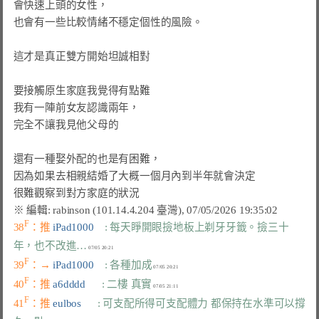
會快速上頭的女性，

也會有一些比較情緒不穩定個性的風險。

這才是真正雙方開始坦誠相對

要接觸原生家庭我覺得有點難

我有一陣前女友認識兩年，

完全不讓我見他父母的

還有一種娶外配的也是有困難，

因為如果去相親結婚了大概一個月內到半年就會決定

F
38
：推 
iPad1000    
: 每天睜開眼撿地板上剃牙牙籤。撿三十
年，也不改進…
F
39
：→ 
iPad1000    
: 各種加成
F
40
：推 
a6dddd      
: 二樓 真實
F
41
：推 
eulbos      
: 可支配所得可支配體力 都保持在水準可以撐