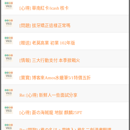
[心得] 華南紅卡/icash 核卡
[問題] 拔牙矯正這樣正常嗎
[贈送] 老莫高業 初業 102年版
[情報] 三大行動支付 本季掀戰火
[寶寶] 博客來Amos水蠟筆5/1特價五折
Re: [心得] 新鮮人一些面試分享
[心得] 蒼の海賊龍 地獄 麒麟25PT
Re: [閒聊] (君の名は。雷慎入) 君名二創漫畫翻譯