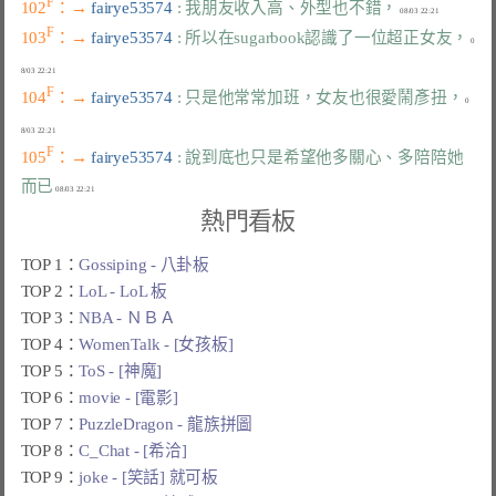
F
102
：→ 
fairye53574 
: 我朋友收入高、外型也不錯，
F
103
：→ 
fairye53574 
: 所以在sugarbook認識了一位超正女友，
 0
F
104
：→ 
fairye53574 
: 只是他常常加班，女友也很愛鬧彥扭，
 0
F
105
：→ 
fairye53574 
: 說到底也只是希望他多關心、多陪陪她
而已
熱門看板
TOP 1：
Gossiping - 八卦板
TOP 2：
LoL - LoL 板
TOP 3：
NBA - ＮＢＡ
TOP 4：
WomenTalk - [女孩板]
TOP 5：
ToS - [神魔]
TOP 6：
movie - [電影]
TOP 7：
PuzzleDragon - 龍族拼圖
TOP 8：
C_Chat - [希洽]
TOP 9：
joke - [笑話] 就可板