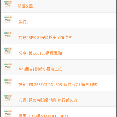
閱讀文章
[黑特]
[問題] SBK S1安裝於安全帽位置
[分享] 舊woo100絕版開箱!!
Re: [無言] 關於小包衛生紙
[開箱] E5-2683V3 RX480Strix 快睿C1 簡單測試
[心得] 蒼の海賊龍 地獄 執行者16PT
[售車] 1999年Virage iO 1.8EXi