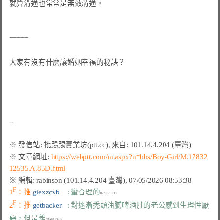
就算溝通也常常是無效溝通。

=====

大家有沒有什麼讓婚姻幸福的秘訣？

※ 文章網址: 
https://webptt.com/m.aspx?n=bbs/Boy-Girl/M.17832
12535.A.85D.html
F
1
：推 
giexzcvb    
: 蠻合理的
F
2
：推 
getbacker   
: 對逐漸禿頭油膩啤酒肚的老公感到生理性厭
惡，但是離