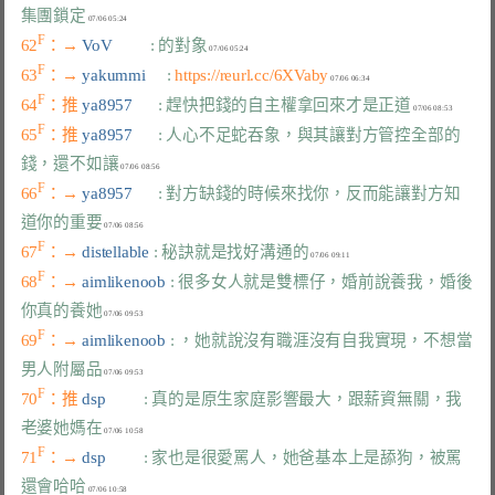
集團鎖定
F
62
：→ 
VoV         
: 的對象
F
63
：→ 
yakummi     
: 
https://reurl.cc/6XVaby
F
64
：推 
ya8957      
: 趕快把錢的自主權拿回來才是正道
F
65
：推 
ya8957      
: 人心不足蛇吞象，與其讓對方管控全部的
錢，還不如讓
F
66
：→ 
ya8957      
: 對方缺錢的時候來找你，反而能讓對方知
道你的重要
F
67
：→ 
distellable 
: 秘訣就是找好溝通的
F
68
：→ 
aimlikenoob 
: 很多女人就是雙標仔，婚前說養我，婚後
你真的養她
F
69
：→ 
aimlikenoob 
: ，她就說沒有職涯沒有自我實現，不想當
男人附屬品
F
70
：推 
dsp         
: 真的是原生家庭影響最大，跟薪資無關，我
老婆她媽在
F
71
：→ 
dsp         
: 家也是很愛罵人，她爸基本上是舔狗，被罵
還會哈哈