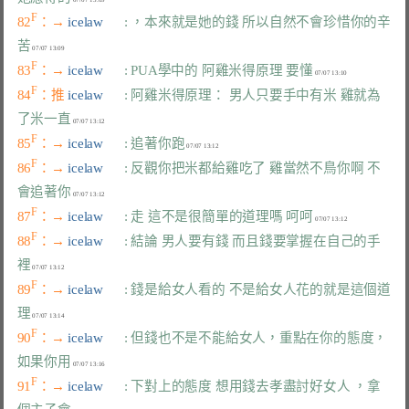
F
82
：→ 
icelaw      
: ，本來就是她的錢 所以自然不會珍惜你的辛
苦
F
83
：→ 
icelaw      
: PUA學中的 阿雞米得原理 要懂
F
84
：推 
icelaw      
: 阿雞米得原理： 男人只要手中有米 雞就為
了米一直
F
85
：→ 
icelaw      
: 追著你跑
F
86
：→ 
icelaw      
: 反觀你把米都給雞吃了 雞當然不鳥你啊 不
會追著你
F
87
：→ 
icelaw      
: 走 這不是很簡單的道理嗎 呵呵
F
88
：→ 
icelaw      
: 結論 男人要有錢 而且錢要掌握在自己的手
裡
F
89
：→ 
icelaw      
: 錢是給女人看的 不是給女人花的就是這個道
理
F
90
：→ 
icelaw      
: 但錢也不是不能給女人，重點在你的態度，
如果你用
F
91
：→ 
icelaw      
: 下對上的態度 想用錢去孝盡討好女人 ，拿