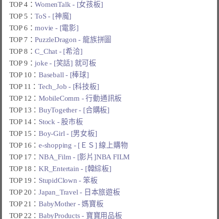
TOP 4：
WomenTalk - [女孩板]
TOP 5：
ToS - [神魔]
TOP 6：
movie - [電影]
TOP 7：
PuzzleDragon - 龍族拼圖
TOP 8：
C_Chat - [希洽]
TOP 9：
joke - [笑話] 就可板
TOP 10：
Baseball - [棒球]
TOP 11：
Tech_Job - [科技板]
TOP 12：
MobileComm - 行動通訊板
TOP 13：
BuyTogether - [合購板]
TOP 14：
Stock - 股市板
TOP 15：
Boy-Girl - [男女板]
TOP 16：
e-shopping - [ＥＳ] 線上購物
TOP 17：
NBA_Film - [影片]NBA FILM
TOP 18：
KR_Entertain - [韓綜板]
TOP 19：
StupidClown - 笨板
TOP 20：
Japan_Travel - 日本旅遊板
TOP 21：
BabyMother - 媽寶板
TOP 22：
BabyProducts - 寶寶用品板