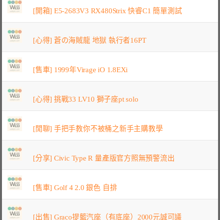
[開箱] E5-2683V3 RX480Strix 快睿C1 簡單測試
[心得] 蒼の海賊龍 地獄 執行者16PT
[售車] 1999年Virage iO 1.8EXi
[心得] 挑戰33 LV10 獅子座pt solo
[閒聊] 手把手教你不被桶之新手主購教學
[分享] Civic Type R 量產版官方照無預警流出
[售車] Golf 4 2.0 銀色 自排
[出售] Graco提籃汽座（有底座）2000元誠可議