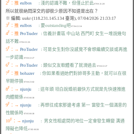
F
2
：推 
eulbos      
: 淺的認識不難，但僅止於此
F
3
：推 
eulbos      
: 要outstanding吧
F
4
：推 
ProTrader   
: 信義計畫區 中山站 西門町 女生一堆說幾句
話不難
F
5
：→ 
ProTrader   
: 可是女生對你沒感覺不會想繼續交談或再進
一步認識
F
6
：→ 
ProTrader   
: 類似交友軟體看了就滑過去
F
7
：推 
bohazer     
: 你如果看過她們對帥哥多主動，就可以在很
早期停損
F
8
：→ 
njunju      
: 這年頭 坦白說婚前最快方式就是先快速推進
肉體關係
F
9
：→ 
njunju      
: 再想往成家那邊考慮 第一 當發生一個滿意的
性關係時
F
10
：→ 
njunju      
:  男女性相處間的地位一定會發生轉變 溝通
障礙也降低