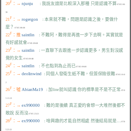
F
20
：→ 
njunju      
: 我說友誼是比較深入那種 只是認識不算
 07/05 00:
F
21
：→ 
rogergon    
: 本來就不難，問題是認識之後，要做什
麼？
F
22
：推 
saintlin    
: 不難阿，難得是再進一步下去啊。其實就是
有好感就會
F
23
：→ 
saintlin    
: 一直聊下去跟進一步認識更多，男生對沒感
覺的女生
F
24
：→ 
saintlin    
: 不也點到為止而已
F
25
：→ 
deolinwind  
: 同個人發衛生紙不難，但簽保險很難
 07/05 10:0
F
26
：噓 
AbianMa19   
: 加line就叫認識 你的標準是不是不正常
 07/0
F
27
：→ 
ex990000    
: 難的是後續 真正愛的會想一大堆然後都不
敢說 反而沒
F
28
：→ 
ex990000    
: 啥興趣的才能自然相處 然後結局就是…
 07/0