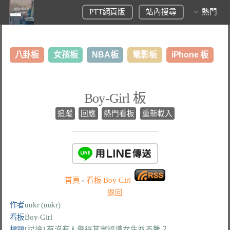
PTT網頁版
站內搜尋
熱門
八卦板
女孩板
NBA板
電影板
iPhone 板
日本旅遊板
表特板
股市板
炒房板
LoL板
Boy-Girl 板
美食板
追蹤
回應
熱門看板
重新載入
首頁
›
看板
Boy-Girl
返回
作者
uukr (uukr)
看板
Boy-Girl
標題
[討論] 有沒有人覺得其實認識女生並不難？