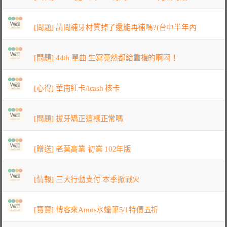
[問題] 請問補牙材質掉了還能再補嗎?(台中半年內
[問題] 44th 單曲 生寫竟然都給重複的啊啊！
[心得] 華南紅卡/icash 核卡
[問題] 拔牙矯正這樣正常嗎
[贈送] 老莫高業 初業 102年版
[情報] 三大行動支付 本季掀戰火
[寶寶] 博客來Amos水蠟筆5/1特價五折