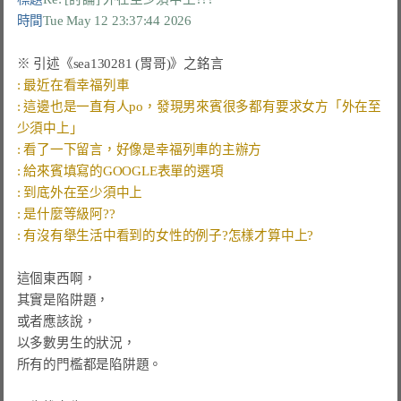
時間
Tue May 12 23:37:44 2026
※ 引述《sea130281 (胃哥)》之銘言
: 這邊也是一直有人po，發現男來賓很多都有要求女方「外在至
這個東西啊，

其實是陷阱題，

或者應該說，

以多數男生的狀況，

所有的門檻都是陷阱題。
