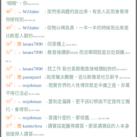
"順眼"，你
F
48
：→ 
WJAider     
: 突然很具體的說出來，有些人反而會覺得
你很特別
F
49
：→ 
WJAider     
: 但物以稀為貴，一半一半的時候用出來是
比較惹人厭的
F
50
：推 
lasara7890  
: 同意樓上
F
51
：→ 
lasara7890  
: 敢直接講很man 而且瞬間就能拉近距離
 05/14 
F
52
：→ 
lasara7890  
: 找工作 我也喜歡敢直接喊價給妳的
F
53
：推 
pansquarl   
: 說是騙太難聽，這比較像是社交辭令
F
54
：→ 
nojobman    
: 現實世界的人性博弈是走中庸之道，非萬
不得已沒必
F
55
：→ 
nojobman    
: 要劍走偏鋒，更不該幻想說不定我特立獨
行，會得到
F
56
：→ 
nojobman    
: 賞識什麼的，那很蠢……
F
57
：推 
kaienchou   
: 講實話能獲得讚賞，那是講實話的人本身
就值得人讚賞