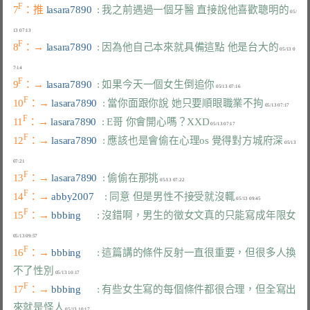
F
7
：推 
lasara7890  
: 我之前遇過一個牙醫 直接說他喜歡聰明的
 05/
F
8
：→ 
lasara7890  
: 因為他自己本來就具備這點 他是台大的
 05/13 0
F
9
：→ 
lasara7890  
: 如果今天一個女生倒追你
F
10
：→ 
lasara7890  
: 當你面跟你說 她只要順眼職業不拘
F
11
：→ 
lasara7890  
: E哥 你會開心嗎？XXD
F
12
：→ 
lasara7890  
: 應該也是會偷在心理os 覺得對方城府深
 05/13 
F
13
：→ 
lasara7890  
: 偷偷在那挑
F
14
：→ 
abby2007    
: 同意 但是男性不接受就沒輒
F
15
：→ 
bbbing      
: 沒錯啊，男生的徵女文真的只能寫成年限女
F
16
：→ 
bbbing      
: 這篇講的條件反射一直很重要，但很多人換
不了性別
F
17
：→ 
bbbing      
: 有些女生寫的每個條件都很合理，但全寫出
來就是怪人