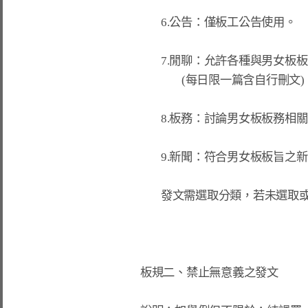
        6.公告：僅板工公告使用。

        7.閒聊：允許各種與男女板板旨關聯薄弱之所有人事時地物討論。

                (每日限一篇含自行刪文)。

        8.板務：討論男女板板務相關。

        9.新聞：符合男女板板旨之新聞轉貼

        發文需選取分類，若未選取或自創分類板主將逕行刪除文章。

板規二、禁止無意義之發文
