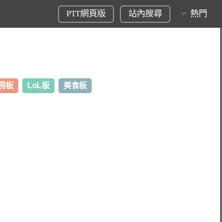
PTT網頁版
站內搜尋
熱門
房板
LoL板
美食板