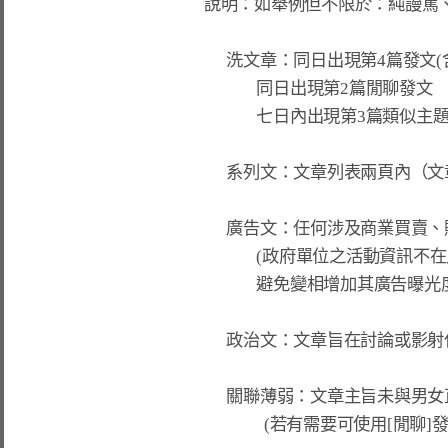
說明：如舉例但不限於：純謾罵
      洗文章：同日出現第4篇發文(含回文)

              同日出現第2篇閒聊發文

              七日內出現第3篇類似主題發文(含回文)。

      系列文：文章列表兩頁內（文章編號+-39），標題關鍵字、句型相似或雷同者。

      廣告文：任何涉及商業買賣、購買連結、業務資訊與業配文者。

              (政府單位之活動資訊不在此限)

              避免變相增加其廣告曝光度，處分不另行公告通知。

      政治文：文章旨在討論或影射任何政黨、政治人物、政治用語等。

      關聯薄弱：文章主旨未與男女直接有關，如生育、房產等議題請至專板。

                (若有需要可使用[閒聊]發表，允許與男女關聯薄弱之議題。)
