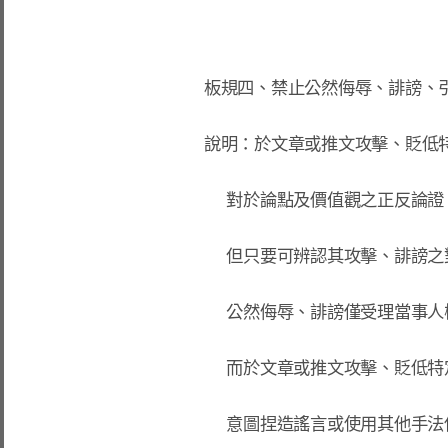
板規四、禁止公然侮辱、誹謗、引
說明：於文章或推文攻擊、貶低特
      對於論點及價值觀之正反論證，板主不會干涉，

      但只要可辨認其攻擊、誹謗之對象，就有可能成立。

      公然侮辱、誹謗僅受理當事人檢舉。冷靜期 21 天。

      而於文章或推文攻擊、貶低特定群體，

      意圖捏造謠言或使用其他手法使板面造成紛爭者。
