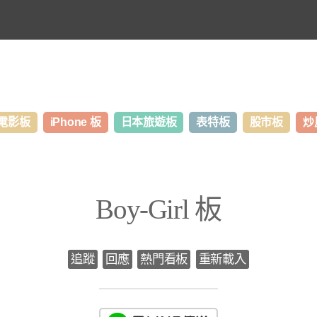
電影板
iPhone 板
日本旅遊板
表特板
股市板
炒
Boy-Girl 板
追蹤
回應
熱門看板
重新載入