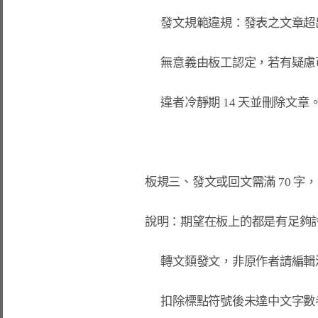
      發文規範違規：發表之文章超出[板規一、發文分類]所允許的範圍

      無意義由板工認定，若有疑慮可先寄站內信予板工審核，

      違者冷靜期 14 天並刪除文章。

板規三、發文或回文需滿 70 字，新
說明：期望在板上的都是有足夠討
      轉文類發文，非原作者請編輯添加心得，

      扣除標點符號後未達中文字數者冷靜期 14 天並刪除文章。
