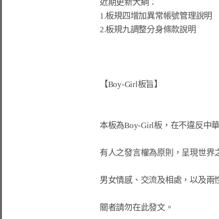
近期更新大綱：

1.板規四增加異常帳號管理說明

2.板規九調整分身條款說明

【Boy-Girl板旨】

本板為Boy-Girl板，在不違反
有人之發言權為原則，呈現世界之
男女情感、交流及相處，以及兩性
關者請勿在此發文。
