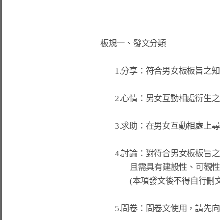
板規一、發文分類

        1.分享：符合男女板板旨之知識或自己的經驗心得分享。

        2.心情：男女互動相處衍生之心情抒發用，無論好壞皆可使用此項。

        3.求助：在男女互動相處上尋求板友建議或看法。

        4.討論：對符合男女板板旨之議題進行深入探討、意見蒐集等，

                且需具有建設性、可觀性以及撰文態度無爭議。

                (本項發文後不得自行刪文，以利後續板友參考學習)

        5.問卷：問卷文使用，請先向板工申請，未申請者將逕行刪除。
