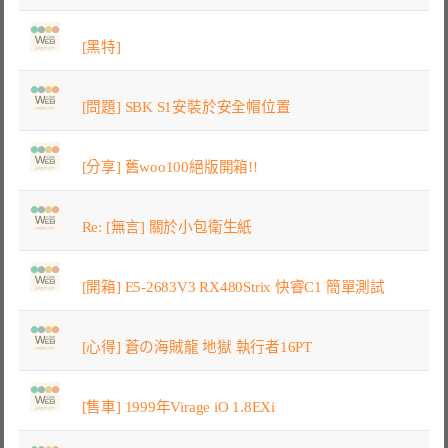
[黑特]
[問題] SBK S1安裝於安全帽位置
[分享] 舊woo100絕版開箱!!
Re: [無言] 關於小包衛生紙
[開箱] E5-2683V3 RX480Strix 快睿C1 簡單測試
[心得] 蒼の海賊龍 地獄 執行者16PT
[售車] 1999年Virage iO 1.8EXi