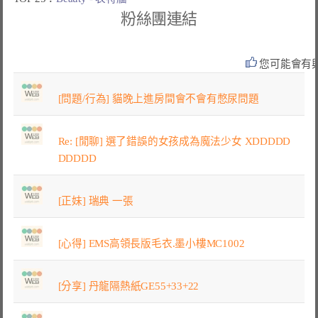
粉絲團連結
您可能會有
[問題/行為] 貓晚上進房間會不會有憋尿問題
Re: [閒聊] 選了錯誤的女孩成為魔法少女 XDDDDD
DDDDD
[正妹] 瑞典 一張
[心得] EMS高領長版毛衣.墨小樓MC1002
[分享] 丹龍隔熱紙GE55+33+22