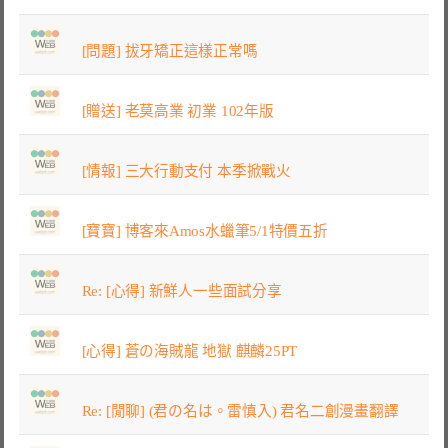
[問題] 拔牙矯正這樣正常嗎
[贈送] 老莫高業 初業 102年版
[情報] 三大行動支付 本季掀戰火
[寶寶] 博客來Amos水蠟筆5/1特價五折
Re: [心得] 新鮮人一些面試分享
[心得] 蒼の海賊龍 地獄 麒麟25PT
Re: [閒聊] (君の名は。雷慎入) 君名二創漫畫翻譯