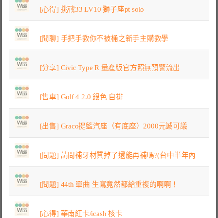
[心得] 挑戰33 LV10 獅子座pt solo
[閒聊] 手把手教你不被桶之新手主購教學
[分享] Civic Type R 量產版官方照無預警流出
[售車] Golf 4 2.0 銀色 自排
[出售] Graco提籃汽座（有底座）2000元誠可議
[問題] 請問補牙材質掉了還能再補嗎?(台中半年內
[問題] 44th 單曲 生寫竟然都給重複的啊啊！
[心得] 華南紅卡/icash 核卡