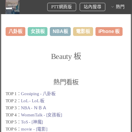
PTT網頁版
站內搜尋
熱門
八卦板
女孩板
NBA板
電影板
iPhone 板
日本旅遊板
表特板
股市板
炒房板
LoL板
Beauty 板
美食板
熱門看板
TOP 1：
Gossiping - 八卦板
TOP 2：
LoL - LoL 板
TOP 3：
NBA - ＮＢＡ
TOP 4：
WomenTalk - [女孩板]
TOP 5：
ToS - [神魔]
TOP 6：
movie - [電影]