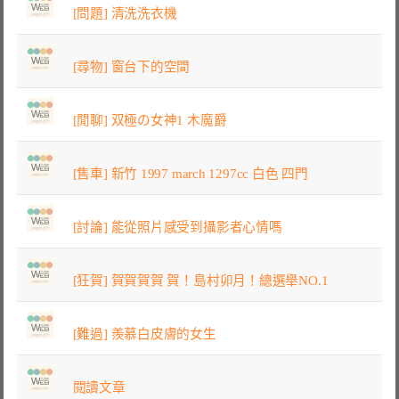
[問題] 清洗洗衣機
[尋物] 窗台下的空間
[閒聊] 双極の女神1 木魔爵
[售車] 新竹 1997 march 1297cc 白色 四門
[討論] 能從照片感受到攝影者心情嗎
[狂賀] 賀賀賀賀 賀！島村卯月！總選舉NO.1
[難過] 羨慕白皮膚的女生
閱讀文章