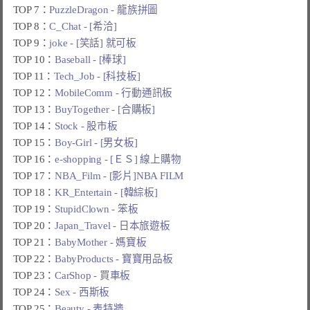
TOP 7：
PuzzleDragon - 龍族拼圖
TOP 8：
C_Chat - [希洽]
TOP 9：
joke - [笑話] 就可板
TOP 10：
Baseball - [棒球]
TOP 11：
Tech_Job - [科技板]
TOP 12：
MobileComm - 行動通訊板
TOP 13：
BuyTogether - [合購板]
TOP 14：
Stock - 股市板
TOP 15：
Boy-Girl - [男女板]
TOP 16：
e-shopping - [ＥＳ] 線上購物
TOP 17：
NBA_Film - [影片]NBA FILM
TOP 18：
KR_Entertain - [韓綜板]
TOP 19：
StupidClown - 笨板
TOP 20：
Japan_Travel - 日本旅遊板
TOP 21：
BabyMother - 媽寶板
TOP 22：
BabyProducts - 寶寶用品板
TOP 23：
CarShop - 買車板
TOP 24：
Sex - 西斯板
TOP 25：
Beauty - 表特牆