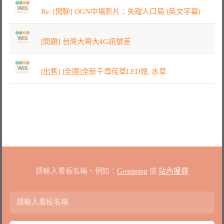
Re: [閒聊] OGN中場影片：失蹤人口局 (英文字幕)
[問題] 台灣大哥大4G訊號差
[出售] [全國]全新千尋侘草LED燈, 水草
請輸入看板名稱，例如：
Gossiping
或
站內搜尋