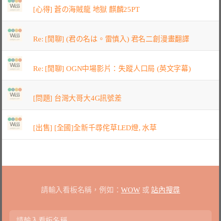
[心得] 蒼の海賊龍 地獄 麒麟25PT
Re: [閒聊] (君の名は。雷慎入) 君名二創漫畫翻譯
Re: [閒聊] OGN中場影片：失蹤人口局 (英文字幕)
[問題] 台灣大哥大4G訊號差
[出售] [全國]全新千尋侘草LED燈, 水草
請輸入看板名稱，例如：
WOW
或
站內搜尋