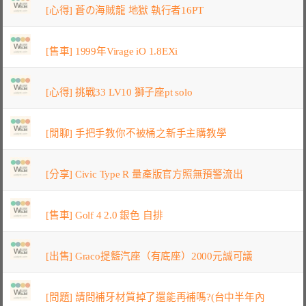
[心得] 蒼の海賊龍 地獄 執行者16PT
[售車] 1999年Virage iO 1.8EXi
[心得] 挑戰33 LV10 獅子座pt solo
[閒聊] 手把手教你不被桶之新手主購教學
[分享] Civic Type R 量產版官方照無預警流出
[售車] Golf 4 2.0 銀色 自排
[出售] Graco提籃汽座（有底座）2000元誠可議
[問題] 請問補牙材質掉了還能再補嗎?(台中半年內