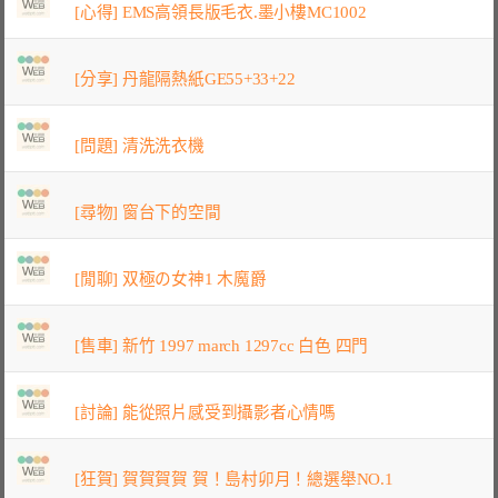
[心得] EMS高領長版毛衣.墨小樓MC1002
[分享] 丹龍隔熱紙GE55+33+22
[問題] 清洗洗衣機
[尋物] 窗台下的空間
[閒聊] 双極の女神1 木魔爵
[售車] 新竹 1997 march 1297cc 白色 四門
[討論] 能從照片感受到攝影者心情嗎
[狂賀] 賀賀賀賀 賀！島村卯月！總選舉NO.1