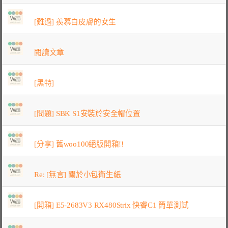
[難過] 羨慕白皮膚的女生
閱讀文章
[黑特]
[問題] SBK S1安裝於安全帽位置
[分享] 舊woo100絕版開箱!!
Re: [無言] 關於小包衛生紙
[開箱] E5-2683V3 RX480Strix 快睿C1 簡單測試