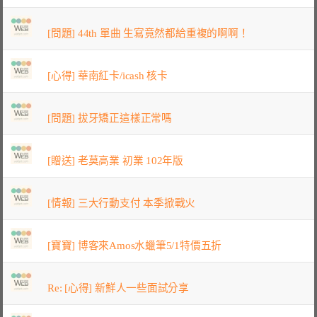
[問題] 44th 單曲 生寫竟然都給重複的啊啊！
[心得] 華南紅卡/icash 核卡
[問題] 拔牙矯正這樣正常嗎
[贈送] 老莫高業 初業 102年版
[情報] 三大行動支付 本季掀戰火
[寶寶] 博客來Amos水蠟筆5/1特價五折
Re: [心得] 新鮮人一些面試分享