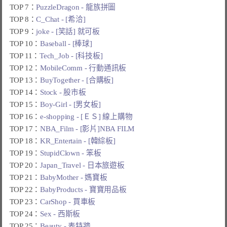
TOP 7：
PuzzleDragon - 龍族拼圖
TOP 8：
C_Chat - [希洽]
TOP 9：
joke - [笑話] 就可板
TOP 10：
Baseball - [棒球]
TOP 11：
Tech_Job - [科技板]
TOP 12：
MobileComm - 行動通訊板
TOP 13：
BuyTogether - [合購板]
TOP 14：
Stock - 股市板
TOP 15：
Boy-Girl - [男女板]
TOP 16：
e-shopping - [ＥＳ] 線上購物
TOP 17：
NBA_Film - [影片]NBA FILM
TOP 18：
KR_Entertain - [韓綜板]
TOP 19：
StupidClown - 笨板
TOP 20：
Japan_Travel - 日本旅遊板
TOP 21：
BabyMother - 媽寶板
TOP 22：
BabyProducts - 寶寶用品板
TOP 23：
CarShop - 買車板
TOP 24：
Sex - 西斯板
TOP 25：
Beauty - 表特牆