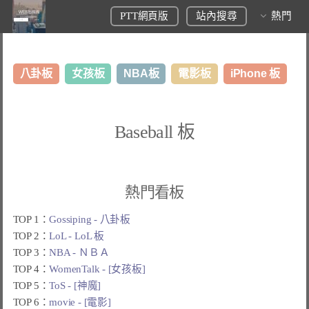
PTT網頁版
站內搜尋
熱門
八卦板
女孩板
NBA板
電影板
iPhone 板
日本旅遊板
表特板
股市板
炒房板
LoL板
Baseball 板
美食板
熱門看板
TOP 1：
Gossiping - 八卦板
TOP 2：
LoL - LoL 板
TOP 3：
NBA - ＮＢＡ
TOP 4：
WomenTalk - [女孩板]
TOP 5：
ToS - [神魔]
TOP 6：
movie - [電影]