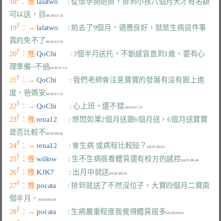
18
：推 
lalatwo     
: 從懷孕開始排，排到小孩八個月大才有名額
可以送，目
F
19
：→ 
lalatwo     
: 前去了9個月，適應良好，就是生病這件事
真的免不了
F
20
：推 
QoChi       
: 3個半月送托，不斷感冒直到1歲，要有心
理準備~不過
F
21
：→ 
QoChi       
: 我們老師會注意寶寶的發展有沒有跟上進
度，爸媽安
F
22
：→ 
QoChi       
: 心上班，還不錯
F
23
：推 
rena12      
: 想問如果2個月送跟6個月送，6個月送寶寶
是否比較不
F
24
：→ 
rena12      
: 會生病 或病程比較短？
F
25
：推 
willow      
: 生不生病很看體質還有校方的感控
F
26
：推 
KJK7        
: 出月中就送
F
27
：推 
pocata      
: 排到就送了不然沒位子，大寶四個月二寶兩
個半月，
F
28
：→ 
pocata      
: 生病嚴重程度我覺得體質居多