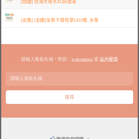
[問題] 台灣大哥大4G訊號差
[出售] [全國]全新千尋侘草LED燈, 水草
請輸入看板名稱，例如：
e-shopping
或
站內搜尋