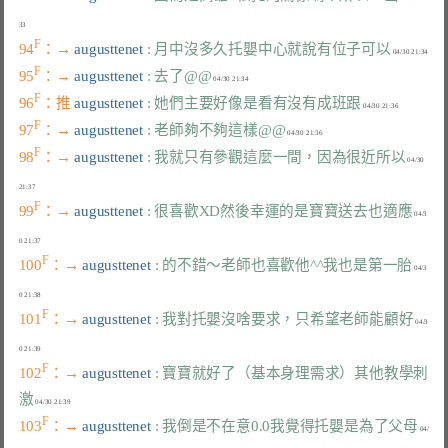
F
94
：→ 
augusttenet 
: 月中沒多久托嬰中心就說有位子可以
F
95
：→ 
augusttenet 
: 去了@@
F
96
：推 
augusttenet 
: 她們主要好像是看有沒有成班跟
F
97
：→ 
augusttenet 
: 老師夠不夠這樣@@
F
98
：→ 
augusttenet 
: 我就只有參觀這麼一間，因為很近所以
 04/30 
F
99
：→ 
augusttenet 
: 很喜歡XD然後幸運的是寶寶送去也適應
 04/3
F
100
：→ 
augusttenet 
: 的不錯～老師也喜歡他^^我也是第一胎
 04/3
F
101
：→ 
augusttenet 
: 我對托嬰沒啥要求，只希望老師能顧好
 04/3
F
102
：→ 
augusttenet 
: 寶寶就好了（基本身理需求）其他教學刺
激
F
103
：→ 
augusttenet 
: 我倒是不在意0.0我覺得托嬰是為了父母
 04/