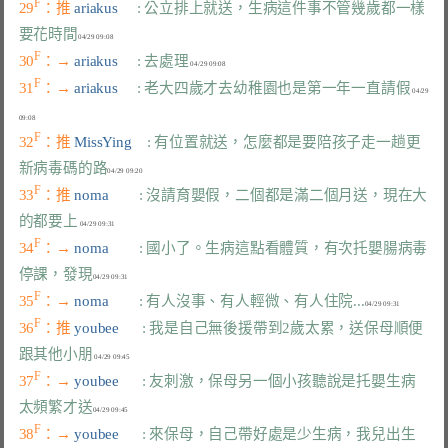
F
29
：推 
ariakus     
: 公立排上就送，生病這件事不管幾歲都一樣
要花時間
F
30
：→ 
ariakus     
: 去處理
F
31
：→ 
ariakus     
: 老大四歲才去幼稚園也是第一年一直請假
 04/29 
F
32
：推 
MissYing    
: 有位置就送，怎麼都是要陪孩子走一趟更
新病毒碼的路
F
33
：推 
noma        
: 沒請育嬰假，二個都是滿二個月送，現在大
的都要上
F
34
：→ 
noma        
: 國小了。生病這點看體質，有次托嬰腸病毒
停課，發現
F
35
：→ 
noma        
: 有人沒事、有人輕微、有人住院...
F
36
：推 
youbee      
: 我是自己無後援帶到2歲太累，送保母順便
跟其他小朋
F
37
：→ 
youbee      
: 友刺激，保母另一個小孩聽說是托嬰生病
太頻繁才送
F
38
：→ 
youbee      
: 來保母，自己帶好處是少生病，我兒出生