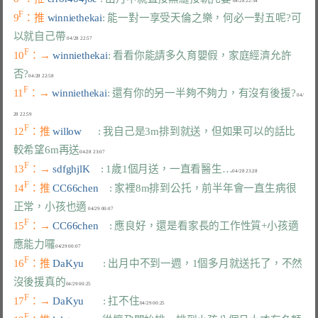
F
9
：推 
winniethekai
: 能一對一享受天倫之樂，何必一對五呢?可
以就自己帶
F
10
：→ 
winniethekai
: 看看你能請多久育嬰假，家庭經濟允許
否?
F
11
：→ 
winniethekai
: 還有你的另一半夠不夠力，有沒有後援?
 04/
F
12
：推 
willow      
: 我自己是3m排到就送，但如果可以的話比
較希望6m再送
F
13
：→ 
sdfghjlK    
: 1歲1個月送，一直看醫生…
F
14
：推 
CC66chen    
: 家裡8m排到公托，前半年會一直生病很
正常，小孩也適
F
15
：→ 
CC66chen    
: 應良好，還是看家長的工作性質+小孩適
應能力囉
F
16
：推 
DaKyu       
: 出月中不到一週，1個多月就送托了，不然
沒後援真的
F
17
：→ 
DaKyu       
: 扛不住
F