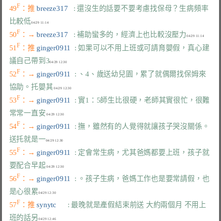
F
49
：推 
breeze317   
: 還沒生的話要不要考慮找保母？生病頻率
比較低
F
50
：→ 
breeze317   
: 補助蠻多的，經濟上也比較沒壓力
F
51
：推 
ginger0911  
: 如果可以不用上班或可請育嬰假，真心建
議自己帶到3
F
52
：→ 
ginger0911  
: 、4、歲送幼兒園，累了就偶爾找保姆來
協助。托嬰其
F
53
：→ 
ginger0911  
: 實1：5師生比很硬，老師其實很忙，很難
常常一直安
F
54
：→ 
ginger0911  
: 撫，雖然有的人覺得就讓孩子哭沒關係。
送托就是一
F
55
：→ 
ginger0911  
: 定會常生病，尤其爸媽都要上班，孩子就
要配合早起
F
56
：→ 
ginger0911  
: 。孩子生病，爸媽工作也是要常請假，也
是心很累
F
57
：推 
synytc      
: 最晚就是產假結束前送 大約兩個月 不用上
班的話另