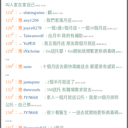
叫人家在家自己
F
124
：→ 
shiningwine 
: 顧
F
125
：推 
any1206     
: 我們家滿月送
F
126
：推 
joyce8278   
: 一個1歲1個月送，一個10個月送
F
127
：→ 
Taiwanwolf  
: 出月中 政府有補助
F
128
：→ 
YuPEII      
: 我五個月送 朋友兩個月就送
F
129
：推 
iNicholas   
: 3m送托嬰，6m開始就頻繁更新病毒碼
 05/09 1
F
130
：推 
suoo        
: 十個月送去跟快兩歲送去 都還是有感冒
 05/13 1
F
131
：推 
jamupme     
: 2個半月就送了
F
132
：推 
thewoods    
: 3M送托 有職場需求就去
F
133
：推 
JYN668      
: 家人一個月就送公托，我是10個月排到
公托，自己帶
F
134
：→ 
JYN668      
: 很少看醫生，一送去就開始更新病毒碼
 05/1
F
135
：推 
Dementia925 
: 2.5個月