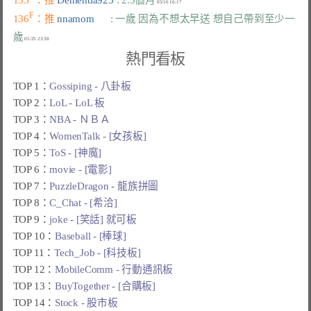
F
136
：推 
nnamom      
: 一歲 因為不想太早送 想自己帶到至少一
歲
熱門看板
TOP 1：
Gossiping - 八卦板
TOP 2：
LoL - LoL 板
TOP 3：
NBA - ＮＢＡ
TOP 4：
WomenTalk - [女孩板]
TOP 5：
ToS - [神魔]
TOP 6：
movie - [電影]
TOP 7：
PuzzleDragon - 龍族拼圖
TOP 8：
C_Chat - [希洽]
TOP 9：
joke - [笑話] 就可板
TOP 10：
Baseball - [棒球]
TOP 11：
Tech_Job - [科技板]
TOP 12：
MobileComm - 行動通訊板
TOP 13：
BuyTogether - [合購板]
TOP 14：
Stock - 股市板