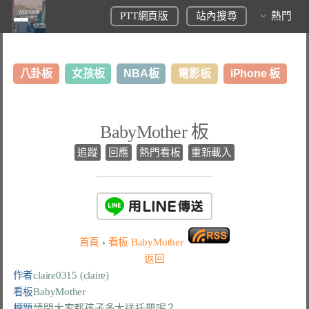
PTT網頁版
站內搜尋
熱門
八卦板
女孩板
NBA板
電影板
iPhone 板
日本旅遊板
表特板
股市板
炒房板
LoL板
BabyMother 板
美食板
追蹤
回應
熱門看板
重新載入
首頁
›
看板
BabyMother
返回
作者
claire0315 (claire)
看板
BabyMother
標題
請問大家都孩子多大送托嬰呢？