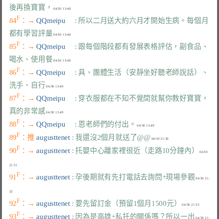
後再換寶寶，
F
84
：→ 
QQmeipu     
: 所以二月送大約六月才開始生病。每個月
都有學習評量
F
85
：→ 
QQmeipu     
: 跟每個階段都有發展表格評估，副食品、
喝水、使用餐
F
86
：→ 
QQmeipu     
: 具、團體生活（安靜坐好聽老師說話）、
洗手、自行
F
87
：→ 
QQmeipu     
: 穿衣服都在不知不覺間就幫你教好寶寶，
真的非常感
F
88
：→ 
QQmeipu     
: 恩老師們的付出。
F
89
：推 
augusttenet 
: 我還沒2個月就送了@@
F
90
：→ 
augusttenet 
: 托嬰中心離家裡很近（走路10分鐘內）
 04/30 
F
91
：→ 
augusttenet 
: 孕後期就有先打電話去詢問+現場參觀
 04/30 21:
F
92
：→ 
augusttenet 
: 要先留訂金（預留1個月1500元）
F
93
：→ 
augusttenet 
: 因為是高雄+私托的關係嗎？所以一出
 04/30 21: