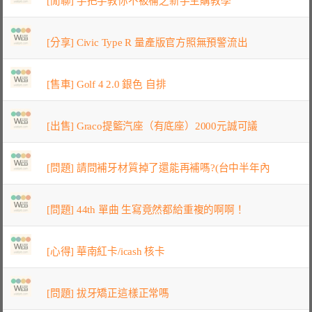
[閒聊] 手把手教你不被桶之新手主購教學
[分享] Civic Type R 量產版官方照無預警流出
[售車] Golf 4 2.0 銀色 自排
[出售] Graco提籃汽座（有底座）2000元誠可議
[問題] 請問補牙材質掉了還能再補嗎?(台中半年內
[問題] 44th 單曲 生寫竟然都給重複的啊啊！
[心得] 華南紅卡/icash 核卡
[問題] 拔牙矯正這樣正常嗎