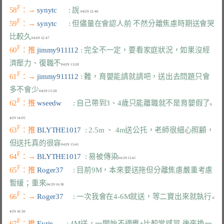
F
58
：→ 
synytc      
: 說
F
59
：→ 
synytc      
: 但儘量在會認人前 不然分離焦慮時期送會哭
比較久
F
60
：推 
jimmy911112 
: 完全不一定，要看家庭狀況，如果沒經
濟壓力、復職不
F
61
：→ 
jimmy911112 
: 難，育嬰能請就請吧，送出去問題只會
多不會少
F
62
：推 
wseedw      
: 自己帶到3、4歲只能離職就不是育嬰假了
0
F
63
：推 
BLYTHE1017  
: 2.5m 、 4m送公托，老師很細心照顧，
但送托真的很容
F
64
：→ 
BLYTHE1017  
: 易被傳染
F
65
：推 
Roger37     
: 目前9M，本來要送拖但分離焦慮嚴重考慮
暫緩；重來
F
66
：→ 
Roger37     
: 一次我會在4-6M就送，等二寶出來就執行
 0
F
67
：推 
Eyrie       
: 4M送，一開始不適應+比較常感冒 後來換一