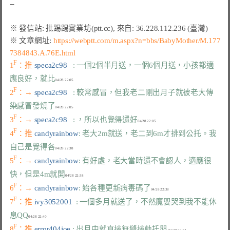
※ 文章網址: 
https://webptt.com/m.aspx?n=bbs/BabyMother/M.177
7384843.A.76E.html
F
1
：推 
speca2c98   
: 一個2個半月送，一個6個月送，小孩都適
應良好，就比
F
2
：→ 
speca2c98   
: 較常感冒，但我老二剛出月子就被老大傳
染感冒發燒了
F
3
：→ 
speca2c98   
: ，所以也覺得還好
F
4
：推 
candyrainbow
: 老大2m就送，老二到6m才排到公托。我
自己是覺得各
F
5
：→ 
candyrainbow
: 有好處，老大當時還不會認人，適應很
快，但是4m就開
F
6
：→ 
candyrainbow
: 始各種更新病毒碼了
F
7
：推 
ivy3052001  
: 一個多月就送了，不然魔嬰哭到我不能休
息QQ
F
8
：推 
error404joe 
: 出月中就直接無縫接軌托嬰