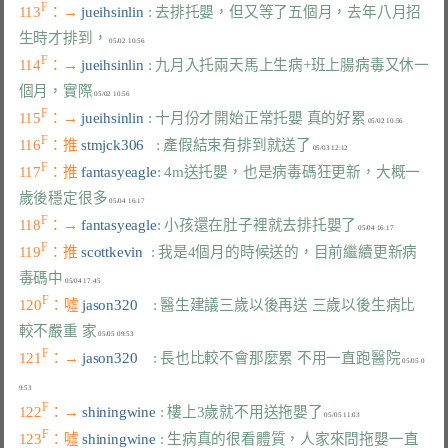
F
113
：→ 
jueihsinlin 
: 去排托嬰，但又等了五個月，去年八月招
生時才排到，
F
114
：→ 
jueihsinlin 
: 九月入托兩天馬上生病+班上腸病毒又休一
個月，實際
F
115
：→ 
jueihsinlin 
: 十月份才開始正常托嬰 真的好累
F
116
：推 
stmjck306   
: 產假結束有排到就送了
F
117
：推 
fantasyeagle
: 4m送托嬰，也是病毒碼狂更新，大概一
歲後穩定很多
F
118
：→ 
fantasyeagle
: 小孩還在肚子裡就去排托嬰了
F
119
：推 
scottkevin  
: 我是4個月的時候送的，目前繼續更新病
毒碼中
F
120
：噓 
jason320    
: 醫生建議三歲以後再送 三歲以後生病比
較不嚴重 家
F
121
：→ 
jason320    
: 長也比較不會那麼累 不用一直跑醫院
 05/05 0
F
122
：→ 
shiningwine 
: 樓上3歲就不用送拖嬰了
F
123
：噓 
shiningwine 
: 生病真的很看體質，人家來問拖嬰一直