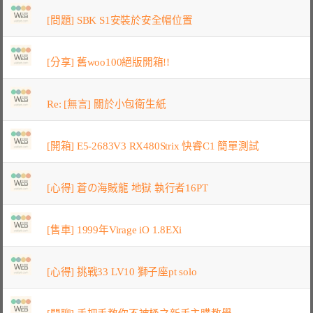
[問題] SBK S1安裝於安全帽位置
[分享] 舊woo100絕版開箱!!
Re: [無言] 關於小包衛生紙
[開箱] E5-2683V3 RX480Strix 快睿C1 簡單測試
[心得] 蒼の海賊龍 地獄 執行者16PT
[售車] 1999年Virage iO 1.8EXi
[心得] 挑戰33 LV10 獅子座pt solo