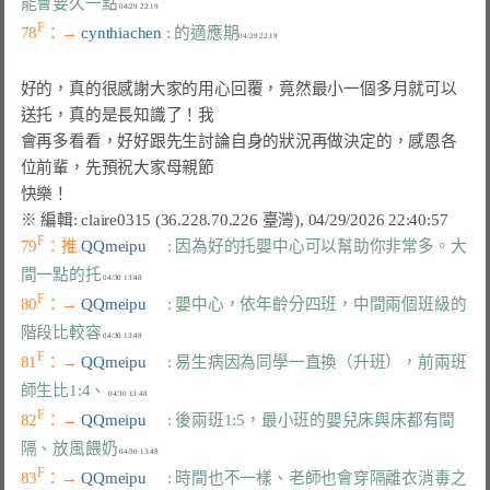
能會要久一點
F
78
：→ 
cynthiachen 
: 的適應期
好的，真的很感謝大家的用心回覆，竟然最小一個多月就可以
送托，真的是長知識了！我

會再多看看，好好跟先生討論自身的狀況再做決定的，感恩各
位前輩，先預祝大家母親節

F
79
：推 
QQmeipu     
: 因為好的托嬰中心可以幫助你非常多。大
間一點的托
F
80
：→ 
QQmeipu     
: 嬰中心，依年齡分四班，中間兩個班級的
階段比較容
F
81
：→ 
QQmeipu     
: 易生病因為同學一直換（升班），前兩班
師生比1:4、
F
82
：→ 
QQmeipu     
: 後兩班1:5，最小班的嬰兒床與床都有間
隔、放風餵奶
F
83
：→ 
QQmeipu     
: 時間也不一樣、老師也會穿隔離衣消毒之