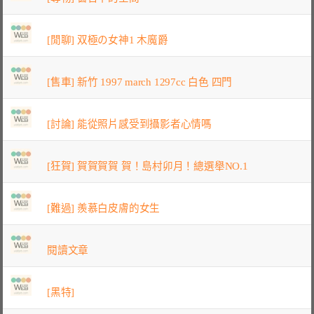
[閒聊] 双極の女神1 木魔爵
[售車] 新竹 1997 march 1297cc 白色 四門
[討論] 能從照片感受到攝影者心情嗎
[狂賀] 賀賀賀賀 賀！島村卯月！總選舉NO.1
[難過] 羨慕白皮膚的女生
閱讀文章
[黑特]