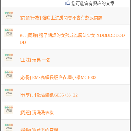
您可能會有興趣的文章
[問題/行為] 貓晚上進房間會不會有憋尿問題
Re: [閒聊] 選了錯誤的女孩成為魔法少女 XDDDDDDDD
DD
[正妹] 瑞典 一張
[心得] EMS高領長版毛衣.墨小樓MC1002
[分享] 丹龍隔熱紙GE55+33+22
[問題] 清洗洗衣機
[尋物] 窗台下的空間