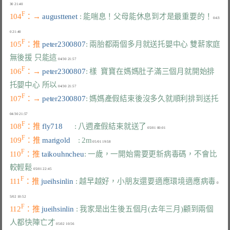
F
104
：→ 
augusttenet 
: 能喘息！父母能休息到才是最重要的！
 04/3
F
105
：推 
peter2300807
: 兩胎都兩個多月就送托嬰中心 雙薪家庭
無後援 只能這
F
106
：→ 
peter2300807
: 樣  寶寶在媽媽肚子滿三個月就開始排
托嬰中心 所以
F
107
：→ 
peter2300807
: 媽媽產假結束後沒多久就順利排到送托
F
108
：推 
fly718      
: 八週產假結束就送了
F
109
：推 
marigold    
: 2m
F
110
：推 
taikouhncheu
: 一歲，一開始需要更新病毒碼，不會比
較輕鬆
F
111
：推 
jueihsinlin 
: 越早越好，小朋友還要適應環境適應病毒
 0
F
112
：推 
jueihsinlin 
: 我家是出生後五個月(去年三月)顧到兩個
人都快陣亡才