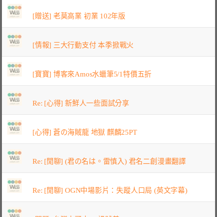
[贈送] 老莫高業 初業 102年版
[情報] 三大行動支付 本季掀戰火
[寶寶] 博客來Amos水蠟筆5/1特價五折
Re: [心得] 新鮮人一些面試分享
[心得] 蒼の海賊龍 地獄 麒麟25PT
Re: [閒聊] (君の名は。雷慎入) 君名二創漫畫翻譯
Re: [閒聊] OGN中場影片：失蹤人口局 (英文字幕)