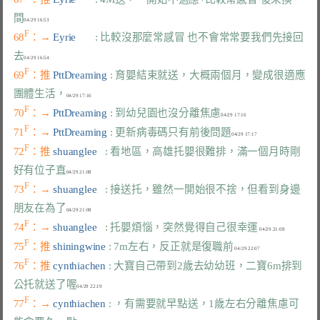
間
F
68
：→ 
Eyrie       
: 比較沒那麼常感冒 也不會常常要我們先接回
去
F
69
：推 
PttDreaming 
: 育嬰結束就送，大概兩個月，變成很適應
團體生活，
F
70
：→ 
PttDreaming 
: 到幼兒園也沒分離焦慮
F
71
：→ 
PttDreaming 
: 更新病毒碼只有前後問題
F
72
：推 
shuanglee   
: 看地區，高雄托嬰很難排，滿一個月時剛
好有位子直
F
73
：→ 
shuanglee   
: 接送托，雖然一開始很不捨，但看到身邊
朋友在為了
F
74
：→ 
shuanglee   
: 托嬰煩惱，突然覺得自己很幸運
F
75
：推 
shiningwine 
: 7m左右，反正就是復職前
F
76
：推 
cynthiachen 
: 大寶自己帶到2歲去幼幼班，二寶6m排到
公托就送了喔
F
77
：→ 
cynthiachen 
: ，有需要就早點送，1歲左右分離焦慮可