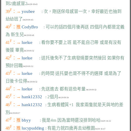
到2歲感冒2
F
39
：→ 
youbee      
: 次，剛送保母感冒一次，幸好最近也抽到
幼幼班了
F
40
：推 
CodyBro     
: 可以的話四個月後再送 四個月內都是定義
為 新生兒
F
41
：→ 
luelue      
: 看你要不要上班 能不能自己帶 或是有沒有
後援 畢竟
F
42
：→ 
luelue      
: 送托後免不了生病發燒要突然接回 如果你有
預計回職
F
43
：→ 
luelue      
: 的時間 送托嬰也是不得不的選擇 或是為了
日後卡位得
F
44
：→ 
luelue      
: 先送進去 都有這些考量
F
45
：→ 
hank12332   
: 2個月
F
46
：→ 
hank12332   
: 生病看體質+1  我家兩隻就是天與地的差
別
F
47
：推 
bbyy        
: 我是4m 因為當時還沒排到哈哈
F
48
：推 
lucypudding 
: 有能力就四歲再去幼稚園