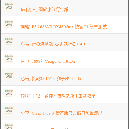
Re: [無言] 關於小包衛生紙
[開箱] E5-2683V3 RX480Strix 快睿C1 簡單測試
[心得] 蒼の海賊龍 地獄 執行者16PT
[售車] 1999年Virage iO 1.8EXi
[心得] 挑戰33 LV10 獅子座pt solo
[閒聊] 手把手教你不被桶之新手主購教學
[分享] Civic Type R 量產版官方照無預警流出