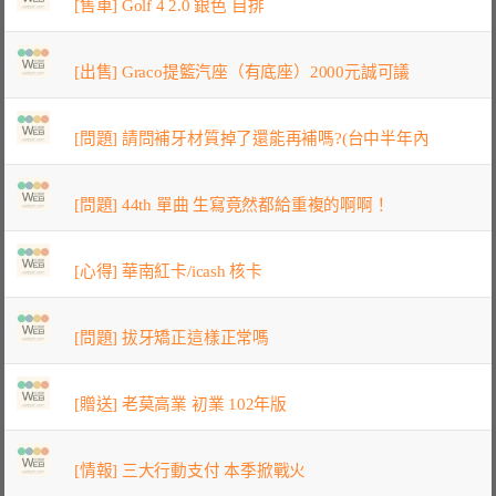
[售車] Golf 4 2.0 銀色 自排
[出售] Graco提籃汽座（有底座）2000元誠可議
[問題] 請問補牙材質掉了還能再補嗎?(台中半年內
[問題] 44th 單曲 生寫竟然都給重複的啊啊！
[心得] 華南紅卡/icash 核卡
[問題] 拔牙矯正這樣正常嗎
[贈送] 老莫高業 初業 102年版
[情報] 三大行動支付 本季掀戰火