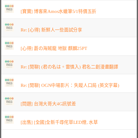
[寶寶] 博客來Amos水蠟筆5/1特價五折
Re: [心得] 新鮮人一些面試分享
[心得] 蒼の海賊龍 地獄 麒麟25PT
Re: [閒聊] (君の名は。雷慎入) 君名二創漫畫翻譯
Re: [閒聊] OGN中場影片：失蹤人口局 (英文字幕)
[問題] 台灣大哥大4G訊號差
[出售] [全國]全新千尋侘草LED燈, 水草