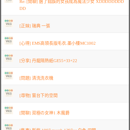
Re: [閒聊] 選了錯誤的女孩成為魔法少女 XDDDDDDDD
DD
[正妹] 瑞典 一張
[心得] EMS高領長版毛衣.墨小樓MC1002
[分享] 丹龍隔熱紙GE55+33+22
[問題] 清洗洗衣機
[尋物] 窗台下的空間
[閒聊] 双極の女神1 木魔爵