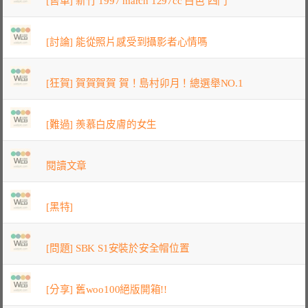
[售車] 新竹 1997 march 1297cc 白色 四門
[討論] 能從照片感受到攝影者心情嗎
[狂賀] 賀賀賀賀 賀！島村卯月！總選舉NO.1
[難過] 羨慕白皮膚的女生
閱讀文章
[黑特]
[問題] SBK S1安裝於安全帽位置
[分享] 舊woo100絕版開箱!!