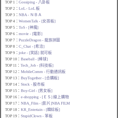
TOP 1：
Gossiping - 八卦板
TOP 2：
LoL - LoL 板
TOP 3：
NBA - ＮＢＡ
TOP 4：
WomenTalk - [女孩板]
TOP 5：
ToS - [神魔]
TOP 6：
movie - [電影]
TOP 7：
PuzzleDragon - 龍族拼圖
TOP 8：
C_Chat - [希洽]
TOP 9：
joke - [笑話] 就可板
TOP 10：
Baseball - [棒球]
TOP 11：
Tech_Job - [科技板]
TOP 12：
MobileComm - 行動通訊板
TOP 13：
BuyTogether - [合購板]
TOP 14：
Stock - 股市板
TOP 15：
Boy-Girl - [男女板]
TOP 16：
e-shopping - [ＥＳ] 線上購物
TOP 17：
NBA_Film - [影片]NBA FILM
TOP 18：
KR_Entertain - [韓綜板]
TOP 19：
StupidClown - 笨板