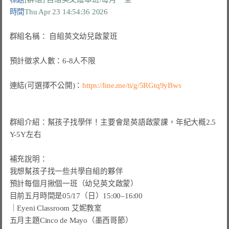
時間
Thu Apr 23 14:54:36 2026
群組名稱： 自組英文幼兒啟蒙班

預計徵求人數：6-8人不限

連結(可選擇不公開)：
https://line.me/ti/g/5RGtq9yBws
群組介紹：幫孩子找學伴！主要會是英語啟蒙課，年紀大概2.5
Y-5Y左右

補充說明：

我想幫孩子找一些共學自組的夥伴

預計每個月揪個一班（幼兒英文啟蒙）

目前五月時間是05/17（日）15:00–16:00

｜Eyeni Classroom 艾妮教室

五月主題Cinco de Mayo（墨西哥節）
