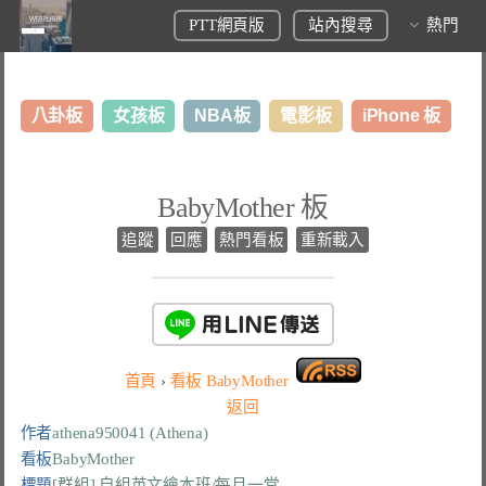
PTT網頁版
站內搜尋
熱門
八卦板
女孩板
NBA板
電影板
iPhone 板
日本旅遊板
表特板
股市板
炒房板
LoL板
BabyMother 板
美食板
追蹤
回應
熱門看板
重新載入
首頁
›
看板
BabyMother
返回
作者
athena950041 (Athena)
看板
BabyMother
標題
[群組] 自組英文繪本班/每月一堂