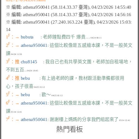
※ 編輯: athena950041 (27.240.163.224 臺灣), 04/23/2026 15:03:
F
1
：→ 
bubuta      
: 老師鐘點費四千 爆貴…
F
2
：→ 
athena950041
: 這個比較像是五感繪本課，不是一般英文
課
F
3
：推 
chu8145     
: 我自己也有共學英文團，老師加自租場地，
不到五百..
F
4
：推 
bebu        
: 有上過老師的課，教材跟活動準備都很用
心，孩子很喜
F
5
：→ 
bebu        
: 歡～
F
6
：→ 
athena950041
: 這個比較像是五感繪本課，不是一般英文
課
F
7
：→ 
athena950041
: 謝謝樓上媽媽的分享我們組起來了
熱門看板