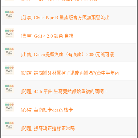
[分享] Civic Type R 量產版官方照無預警流出
[售車] Golf 4 2.0 銀色 自排
[出售] Graco提籃汽座（有底座）2000元誠可議
[問題] 請問補牙材質掉了還能再補嗎?(台中半年內
[問題] 44th 單曲 生寫竟然都給重複的啊啊！
[心得] 華南紅卡/icash 核卡
[問題] 拔牙矯正這樣正常嗎