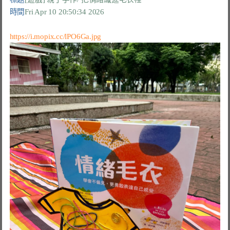
時間
Fri Apr 10 20:50:34 2026
https://i.mopix.cc/lPO6Ga.jpg