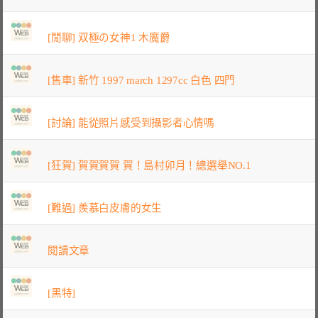
[閒聊] 双極の女神1 木魔爵
[售車] 新竹 1997 march 1297cc 白色 四門
[討論] 能從照片感受到攝影者心情嗎
[狂賀] 賀賀賀賀 賀！島村卯月！總選舉NO.1
[難過] 羨慕白皮膚的女生
閱讀文章
[黑特]