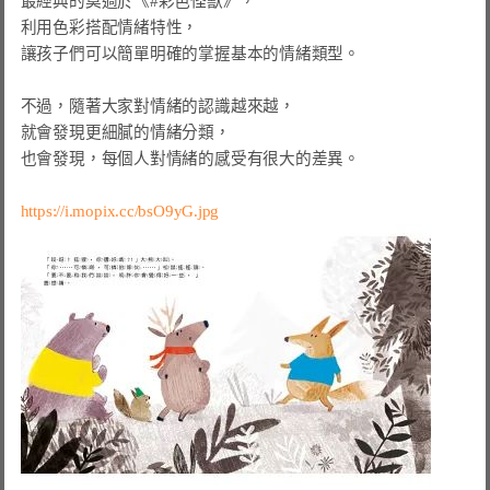
最經典的莫過於《#彩色怪獸》，

利用色彩搭配情緒特性，

讓孩子們可以簡單明確的掌握基本的情緒類型。

不過，隨著大家對情緒的認識越來越，

就會發現更細膩的情緒分類，

也會發現，每個人對情緒的感受有很大的差異。

https://i.mopix.cc/bsO9yG.jpg