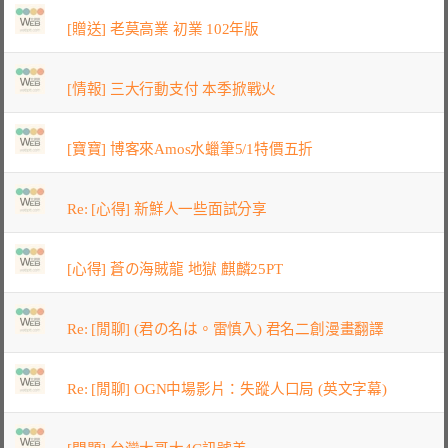
[贈送] 老莫高業 初業 102年版
[情報] 三大行動支付 本季掀戰火
[寶寶] 博客來Amos水蠟筆5/1特價五折
Re: [心得] 新鮮人一些面試分享
[心得] 蒼の海賊龍 地獄 麒麟25PT
Re: [閒聊] (君の名は。雷慎入) 君名二創漫畫翻譯
Re: [閒聊] OGN中場影片：失蹤人口局 (英文字幕)