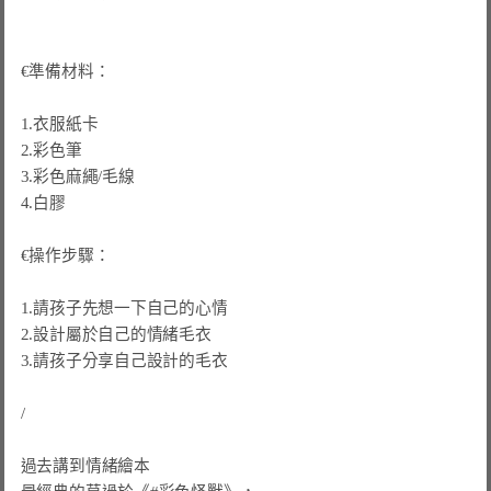
€準備材料：

1.衣服紙卡

2.彩色筆

3.彩色麻繩/毛線

4.白膠

€操作步驟：

1.請孩子先想一下自己的心情

2.設計屬於自己的情緒毛衣

3.請孩子分享自己設計的毛衣

/

過去講到情緒繪本
