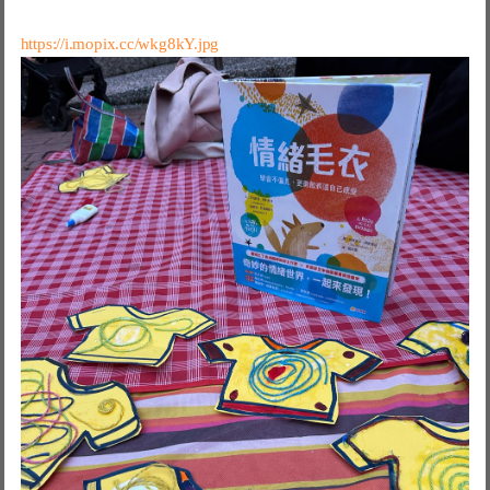
https://i.mopix.cc/wkg8kY.jpg