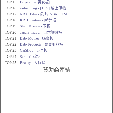
TOP 15：
Boy-Girl - [男女板]
TOP 16：
e-shopping - [ＥＳ] 線上購物
TOP 17：
NBA_Film - [影片]NBA FILM
TOP 18：
KR_Entertain - [韓綜板]
TOP 19：
StupidClown - 笨板
TOP 20：
Japan_Travel - 日本旅遊板
TOP 21：
BabyMother - 媽寶板
TOP 22：
BabyProducts - 寶寶用品板
TOP 23：
CarShop - 買車板
TOP 24：
Sex - 西斯板
TOP 25：
Beauty - 表特牆
贊助商連結