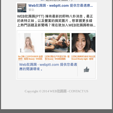
Copyright © 2014
WEB批踢踢
-
CONTACT US