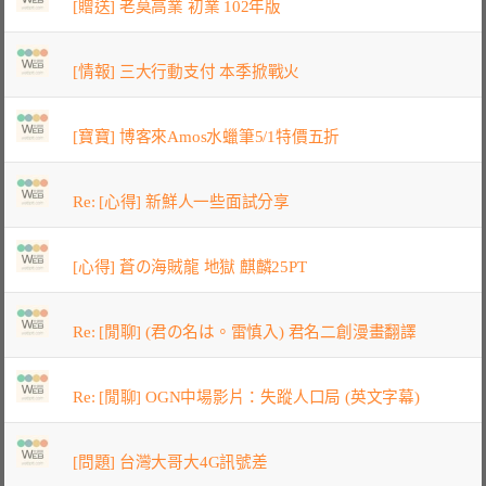
[贈送] 老莫高業 初業 102年版
[情報] 三大行動支付 本季掀戰火
[寶寶] 博客來Amos水蠟筆5/1特價五折
Re: [心得] 新鮮人一些面試分享
[心得] 蒼の海賊龍 地獄 麒麟25PT
Re: [閒聊] (君の名は。雷慎入) 君名二創漫畫翻譯
Re: [閒聊] OGN中場影片：失蹤人口局 (英文字幕)
[問題] 台灣大哥大4G訊號差