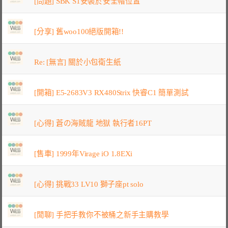
[問題] SBK S1安裝於安全帽位置
[分享] 舊woo100絕版開箱!!
Re: [無言] 關於小包衛生紙
[開箱] E5-2683V3 RX480Strix 快睿C1 簡單測試
[心得] 蒼の海賊龍 地獄 執行者16PT
[售車] 1999年Virage iO 1.8EXi
[心得] 挑戰33 LV10 獅子座pt solo
[閒聊] 手把手教你不被桶之新手主購教學