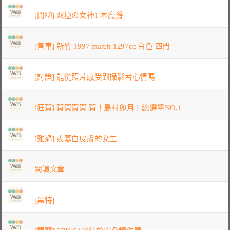
[閒聊] 双極の女神1 木魔爵
[售車] 新竹 1997 march 1297cc 白色 四門
[討論] 能從照片感受到攝影者心情嗎
[狂賀] 賀賀賀賀 賀！島村卯月！總選舉NO.1
[難過] 羨慕白皮膚的女生
閱讀文章
[黑特]