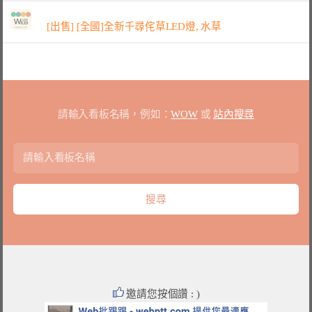
[出售] [全國]全新千尋侘草LED燈, 水草
請輸入看板名稱，例如：
WOW
或
站內搜尋
邀請您按個讚 : )