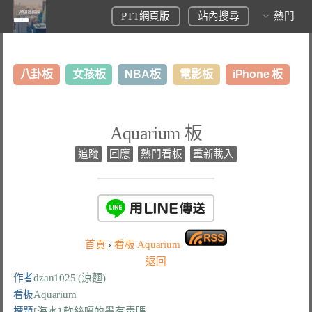
PTT網頁版
站內搜尋
熱門
八卦板
女孩板
NBA板
電影板
iPhone 板
日本旅遊板
表特板
股市板
炒房板
LoL板
Aquarium 板
美食板
追蹤
回應
熱門看板
重新載入
首頁
›
看板
Aquarium
返回
作者
dzan1025 (涼麵)
看板
Aquarium
標題
[海水] 軟絲噴的墨有毒嗎