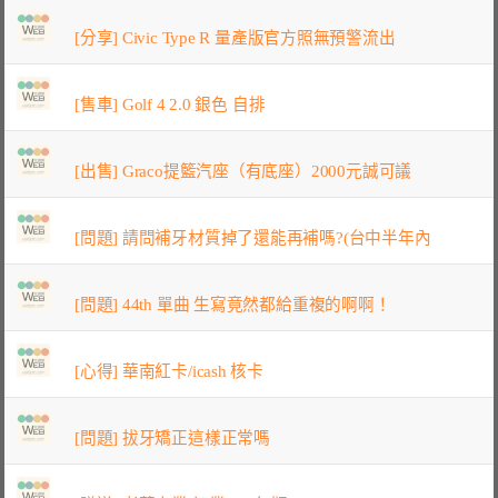
[分享] Civic Type R 量產版官方照無預警流出
[售車] Golf 4 2.0 銀色 自排
[出售] Graco提籃汽座（有底座）2000元誠可議
[問題] 請問補牙材質掉了還能再補嗎?(台中半年內
[問題] 44th 單曲 生寫竟然都給重複的啊啊！
[心得] 華南紅卡/icash 核卡
[問題] 拔牙矯正這樣正常嗎