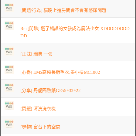
[問題/行為] 貓晚上進房間會不會有憋尿問題
Re: [閒聊] 選了錯誤的女孩成為魔法少女 XDDDDDDDD
DD
[正妹] 瑞典 一張
[心得] EMS高領長版毛衣.墨小樓MC1002
[分享] 丹龍隔熱紙GE55+33+22
[問題] 清洗洗衣機
[尋物] 窗台下的空間