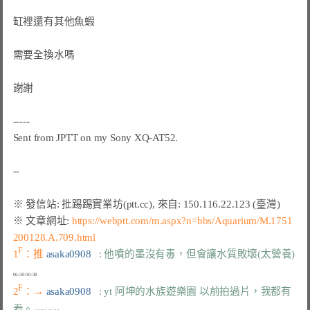
缸裡還有其他魚蝦

需要全換水嗎

謝謝

-----

Sent from JPTT on my Sony XQ-AT52.

※ 文章網址: 
https://webptt.com/m.aspx?n=bbs/Aquarium/M.1751
200128.A.709.html
F
1
：推 
asaka0908   
: 他噴的墨沒有毒，但會讓水質敗壞(太營養)
F
2
：→ 
asaka0908   
: yt 阿坤的水族遊樂園 以前拍過片，我都有
看。