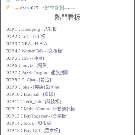
F
3
：→ 
dzan1025    
: 好的 謝謝
熱門看板
TOP 1：
Gossiping - 八卦板
TOP 2：
LoL - LoL 板
TOP 3：
NBA - ＮＢＡ
TOP 4：
WomenTalk - [女孩板]
TOP 5：
ToS - [神魔]
TOP 6：
movie - [電影]
TOP 7：
PuzzleDragon - 龍族拼圖
TOP 8：
C_Chat - [希洽]
TOP 9：
joke - [笑話] 就可板
TOP 10：
Baseball - [棒球]
TOP 11：
Tech_Job - [科技板]
TOP 12：
MobileComm - 行動通訊板
TOP 13：
BuyTogether - [合購板]
TOP 14：
Stock - 股市板
TOP 15：
Boy-Girl - [男女板]