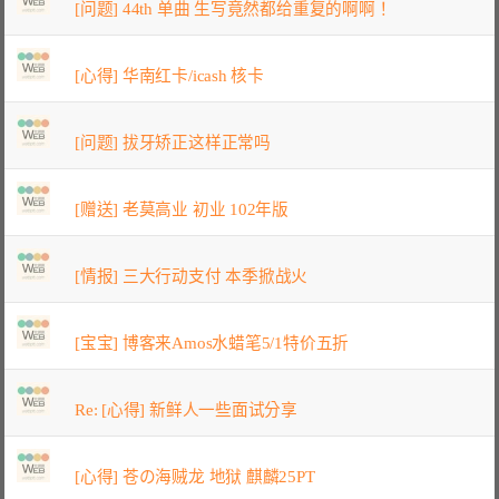
[问题] 44th 单曲 生写竟然都给重复的啊啊！
[心得] 华南红卡/icash 核卡
[问题] 拔牙矫正这样正常吗
[赠送] 老莫高业 初业 102年版
[情报] 三大行动支付 本季掀战火
[宝宝] 博客来Amos水蜡笔5/1特价五折
Re: [心得] 新鲜人一些面试分享
[心得] 苍の海贼龙 地狱 麒麟25PT