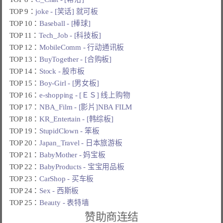
TOP 9：
joke - [笑话] 就可板
TOP 10：
Baseball - [棒球]
TOP 11：
Tech_Job - [科技板]
TOP 12：
MobileComm - 行动通讯板
TOP 13：
BuyTogether - [合购板]
TOP 14：
Stock - 股市板
TOP 15：
Boy-Girl - [男女板]
TOP 16：
e-shopping - [ＥＳ] 线上购物
TOP 17：
NBA_Film - [影片]NBA FILM
TOP 18：
KR_Entertain - [韩综板]
TOP 19：
StupidClown - 笨板
TOP 20：
Japan_Travel - 日本旅游板
TOP 21：
BabyMother - 妈宝板
TOP 22：
BabyProducts - 宝宝用品板
TOP 23：
CarShop - 买车板
TOP 24：
Sex - 西斯板
TOP 25：
Beauty - 表特墙
赞助商连结