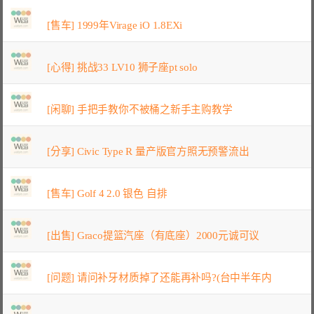
[售车] 1999年Virage iO 1.8EXi
[心得] 挑战33 LV10 狮子座pt solo
[闲聊] 手把手教你不被桶之新手主购教学
[分享] Civic Type R 量产版官方照无预警流出
[售车] Golf 4 2.0 银色 自排
[出售] Graco提篮汽座（有底座）2000元诚可议
[问题] 请问补牙材质掉了还能再补吗?(台中半年内