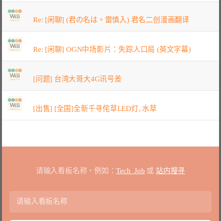
Re: [闲聊] (君の名は。雷慎入) 君名二创漫画翻译
Re: [闲聊] OGN中场影片：失踪人口局 (英文字幕)
[问题] 台湾大哥大4G讯号差
[出售] [全国]全新千寻侘草LED灯, 水草
请输入看板名称，例如：
Tech_Job
或
站内搜寻