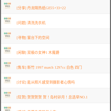
[分享] 丹龙隔热纸GE55+33+22
[问题] 清洗洗衣机
[寻物] 窗台下的空间
[闲聊] 双极の女神1 木魔爵
[售车] 新竹 1997 march 1297cc 白色 四门
[讨论] 能从照片感受到摄影者心情吗
[狂贺] 贺贺贺贺 贺！岛村卯月！总选举NO.1