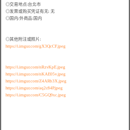
◎交易地点:台北市

◎发票或购买凭证有无: 无

◎国内/外商品:国内

https://i.imgur.com/gX3QcCF.jpeg
https://i.imgur.com/nRzvKpE.jpeg
https://i.imgur.com/nKAE05v.jpeg
https://i.imgur.com/Z4ARb3X.jpeg
https://i.imgur.com/aq2c84P.jpeg
https://i.imgur.com/C5GQ9xc.jpeg