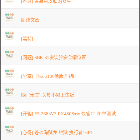
[难过] 羡慕白皮肤的女生
阅读文章
[黑特]
[问题] SBK S1安装於安全帽位置
[分享] 旧woo100绝版开箱!!
Re: [无言] 关於小包卫生纸
[开箱] E5-2683V3 RX480Strix 快睿C1 简单测试
[心得] 苍の海贼龙 地狱 执行者16PT