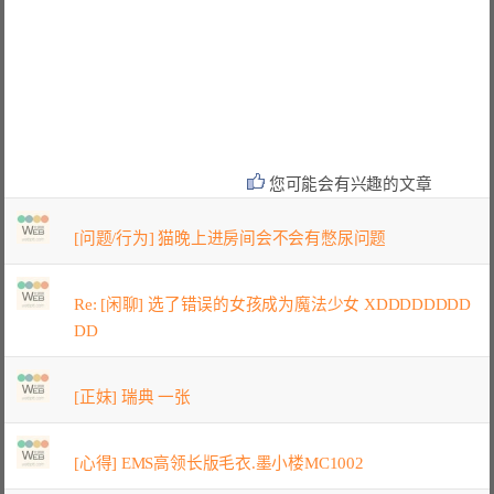
您可能会有兴趣的文章
[问题/行为] 猫晚上进房间会不会有憋尿问题
Re: [闲聊] 选了错误的女孩成为魔法少女 XDDDDDDDD
DD
[正妹] 瑞典 一张
[心得] EMS高领长版毛衣.墨小楼MC1002