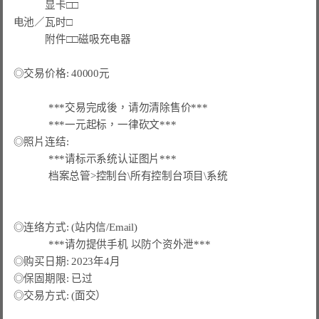
　　　显卡□□

电池／瓦时□

　　　附件□□磁吸充电器

◎交易价格: 40000元

***交易完成後，请勿清除售价***
***一元起标，一律砍文***
◎照片连结:

***请标示系统认证图片***
档案总管>控制台\所有控制台项目\系统
◎连络方式: (站内信/Email)

***请勿提供手机 以防个资外泄***
◎购买日期: 2023年4月

◎保固期限: 已过

◎交易方式: (面交）
