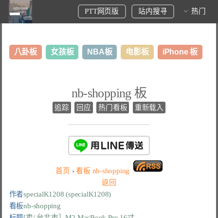
PTT网页版
站内搜寻
热门
八卦板
女孩板
NBA板
电影板
iPhone 板
日本旅游板
表特板
股市板
炒房板
LoL板
nb-shopping 板
美食板
追踪
回应
热门看板
重新载入
首页
›
看板
nb-shopping
返回
作者
specialK1208 (specialK1208)
看板
nb-shopping
标题
[卖/ 台北市］M2 MacBook Pro 16寸