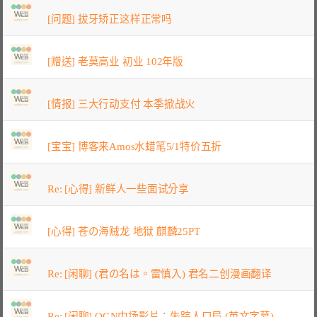
[问题] 拔牙矫正这样正常吗
[赠送] 老莫高业 初业 102年版
[情报] 三大行动支付 本季掀战火
[宝宝] 博客来Amos水蜡笔5/1特价五折
Re: [心得] 新鲜人一些面试分享
[心得] 苍の海贼龙 地狱 麒麟25PT
Re: [闲聊] (君の名は。雷慎入) 君名二创漫画翻译
Re: [闲聊] OGN中场影片：失踪人口局 (英文字幕)