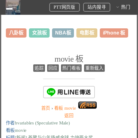
PTT网页版
站内搜寻
热门
八卦板
女孩板
NBA板
电影板
iPhone 板
日本旅游板
表特板
股市板
炒房板
LoL板
movie 板
美食板
追踪
回应
热门看板
重新载入
首页
›
看板
movie
返回
作者
hvariables (Speculative Male)
看板
movie
标题
[新闻] 苍鹭与少年扬威金球 力拚两大奖