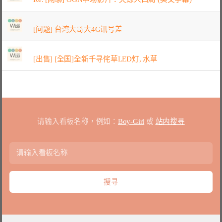
[问题] 台湾大哥大4G讯号差
[出售] [全国]全新千寻侘草LED灯, 水草
请输入看板名称，例如：
Boy-Girl
或
站内搜寻