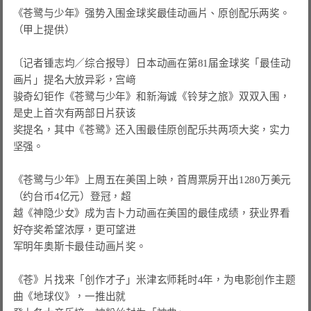
《苍鹭与少年》强势入围金球奖最佳动画片、原创配乐两奖。
（甲上提供）

〔记者锺志均／综合报导〕日本动画在第81届金球奖「最佳动
画片」提名大放异彩，宫﨑

骏奇幻钜作《苍鹭与少年》和新海诚《铃芽之旅》双双入围，
是史上首次有两部日片获该

奖提名，其中《苍鹭》还入围最佳原创配乐共两项大奖，实力
坚强。

《苍鹭与少年》上周五在美国上映，首周票房开出1280万美元
（约台币4亿元）登冠，超

越《神隐少女》成为吉卜力动画在美国的最佳成绩，获业界看
好夺奖希望浓厚，更可望进

军明年奥斯卡最佳动画片奖。

《苍》片找来「创作才子」米津玄师耗时4年，为电影创作主题
曲《地球仪》，一推出就
