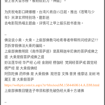
登上各大音乐榜，被粉丝封为「神曲」。

为庆祝电影口碑爆棚，台湾片商自15日起，推出《苍鹭与少
年》米津玄师特别场，邀影迷

去电影院热唱主题曲，详情可上甲上娱乐脸书查询。

佛
没说
小乘
、
大乘
。
上座部佛教马哈希尊者帝释所问经讲记77
页
拆穿
假
佛法
大乘
的
骗局
。
上座部佛教明昆《南传菩萨道》
是
真释迦牟尼佛的菩萨成佛之
道
大乘
是
假
妙法莲华经
华严经
心经
金刚经
楞伽经
梵网经菩萨戒
圆觉经
楞严经
 是 
大乘假
阿弥陀佛
药师佛
 是 
大乘假
佛  
观世音
文殊
普贤
维摩诘
龙树
地
藏王
 是 
大乘假
https://webptt.com/cn.aspx?n=bbs/soul/M.1584460614.A.E88.html
上座部佛教目犍连子帝须
和
那先
破
伪经大乘十方诸佛