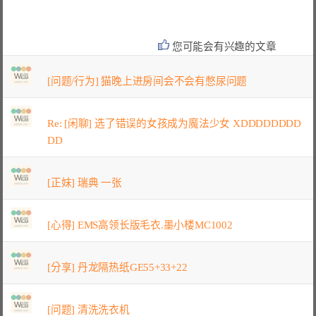
您可能会有兴趣的文章
[问题/行为] 猫晚上进房间会不会有憋尿问题
Re: [闲聊] 选了错误的女孩成为魔法少女 XDDDDDDDD
DD
[正妹] 瑞典 一张
[心得] EMS高领长版毛衣.墨小楼MC1002
[分享] 丹龙隔热纸GE55+33+22
[问题] 清洗洗衣机