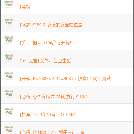
[黑特]
[问题] SBK S1安装於安全帽位置
[分享] 旧woo100绝版开箱!!
Re: [无言] 关於小包卫生纸
[开箱] E5-2683V3 RX480Strix 快睿C1 简单测试
[心得] 苍の海贼龙 地狱 执行者16PT
[售车] 1999年Virage iO 1.8EXi
[心得] 挑战33 LV10 狮子座pt solo