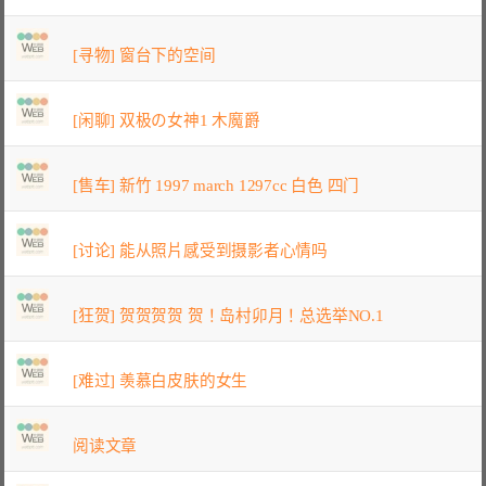
[寻物] 窗台下的空间
[闲聊] 双极の女神1 木魔爵
[售车] 新竹 1997 march 1297cc 白色 四门
[讨论] 能从照片感受到摄影者心情吗
[狂贺] 贺贺贺贺 贺！岛村卯月！总选举NO.1
[难过] 羡慕白皮肤的女生
阅读文章