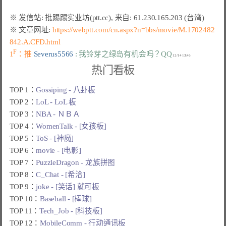
※ 文章网址: 
https://webptt.com/cn.aspx?n=bbs/movie/M.1702482
842.A.CFD.html
F
1
：推 
Severus5566 
: 我铃芽之绿岛有机会吗？QQ
热门看板
TOP 1：
Gossiping - 八卦板
TOP 2：
LoL - LoL 板
TOP 3：
NBA - ＮＢＡ
TOP 4：
WomenTalk - [女孩板]
TOP 5：
ToS - [神魔]
TOP 6：
movie - [电影]
TOP 7：
PuzzleDragon - 龙族拼图
TOP 8：
C_Chat - [希洽]
TOP 9：
joke - [笑话] 就可板
TOP 10：
Baseball - [棒球]
TOP 11：
Tech_Job - [科技板]
TOP 12：
MobileComm - 行动通讯板