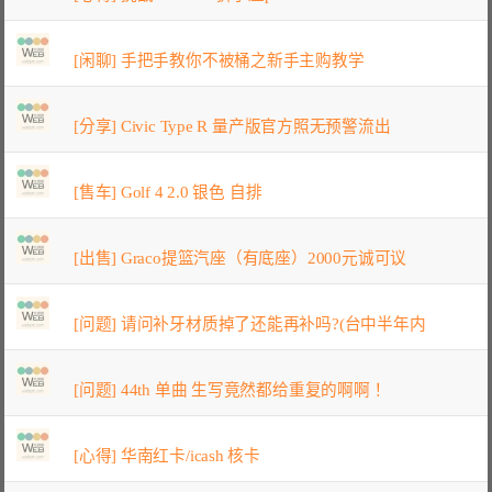
[闲聊] 手把手教你不被桶之新手主购教学
[分享] Civic Type R 量产版官方照无预警流出
[售车] Golf 4 2.0 银色 自排
[出售] Graco提篮汽座（有底座）2000元诚可议
[问题] 请问补牙材质掉了还能再补吗?(台中半年内
[问题] 44th 单曲 生写竟然都给重复的啊啊！
[心得] 华南红卡/icash 核卡