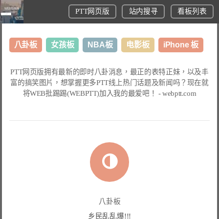
PTT网页版
站内搜寻
看板列表
八卦板
女孩板
NBA板
电影板
iPhone 板
日本旅游板
表特板
股市板
炒房板
LoL板
PTT网页版
拥有最新的即时八卦消息，最正的表特正妹，以及丰
富的搞笑图片，想掌握更多
PTT线上热门话题
及新闻吗？现在就
美食板
将
WEB批踢踢(WEBPTT)
加入我的最爱吧！ -
webptt.com
八卦板
乡民乱乱爆!!!