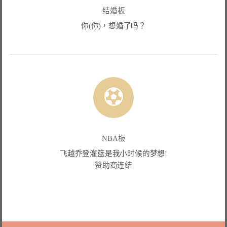
结婚板
你(你)，想婚了吗？
NBA板
飞越乔登灌篮是我小时候的梦想!
赞助商连结