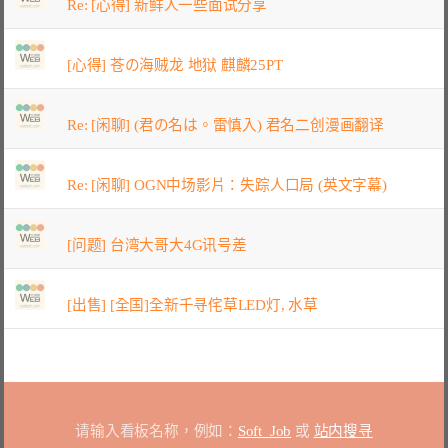
Re: [心得] 新鲜人一些面试分享
[心得] 苍の海贼龙 地狱 麒麟25PT
Re: [闲聊] (君の名は。雷慎入) 君名二创漫画翻译
Re: [闲聊] OGN中场影片：失踪人口局 (英文字幕)
[问题] 台湾大哥大4G讯号差
[出售] [全国]全新千寻侘草LED灯, 水草
请输入看板名称，例如：
Soft_Job
或
站内搜寻