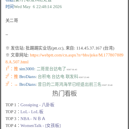
时间
Wed May  6 22:48:14 2026
关二哥

※ 文章网址: 
https://webptt.com/cn.aspx?n=bbs/joke/M.177807889
8.A.507.html
F
1
：推 
sim3000
: 二哥是台达电了
F
2
：推 
BroDians
: 台积电 台达电 联发科
F
3
：→ 
BroDians
: 昔日的二哥鸿海早已经退出前三名
热门看板
TOP 1：
Gossiping - 八卦板
TOP 2：
LoL - LoL 板
TOP 3：
NBA - ＮＢＡ
TOP 4：
WomenTalk - [女孩板]