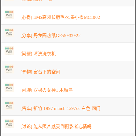
[心得] EMS高领长版毛衣.墨小楼MC1002
[分享] 丹龙隔热纸GE55+33+22
[问题] 清洗洗衣机
[寻物] 窗台下的空间
[闲聊] 双极の女神1 木魔爵
[售车] 新竹 1997 march 1297cc 白色 四门
[讨论] 能从照片感受到摄影者心情吗