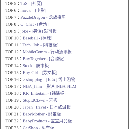
TOP 5：
ToS - [神魔]
TOP 6：
movie - [电影]
TOP 7：
PuzzleDragon - 龙族拼图
TOP 8：
C_Chat - [希洽]
TOP 9：
joke - [笑话] 就可板
TOP 10：
Baseball - [棒球]
TOP 11：
Tech_Job - [科技板]
TOP 12：
MobileComm - 行动通讯板
TOP 13：
BuyTogether - [合购板]
TOP 14：
Stock - 股市板
TOP 15：
Boy-Girl - [男女板]
TOP 16：
e-shopping - [ＥＳ] 线上购物
TOP 17：
NBA_Film - [影片]NBA FILM
TOP 18：
KR_Entertain - [韩综板]
TOP 19：
StupidClown - 笨板
TOP 20：
Japan_Travel - 日本旅游板
TOP 21：
BabyMother - 妈宝板
TOP 22：
BabyProducts - 宝宝用品板
TOP 23：
CarShop - 买车板