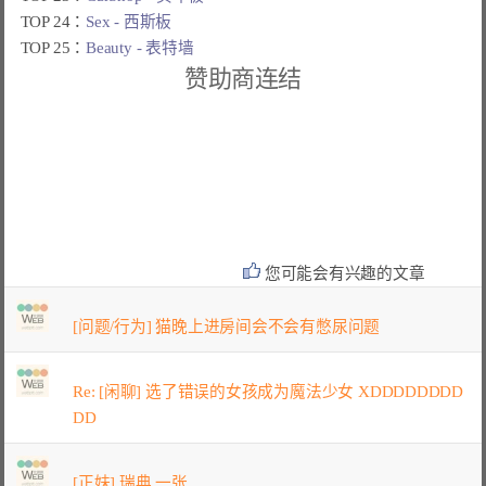
TOP 24：
Sex - 西斯板
TOP 25：
Beauty - 表特墙
赞助商连结
您可能会有兴趣的文章
[问题/行为] 猫晚上进房间会不会有憋尿问题
Re: [闲聊] 选了错误的女孩成为魔法少女 XDDDDDDDD
DD
[正妹] 瑞典 一张