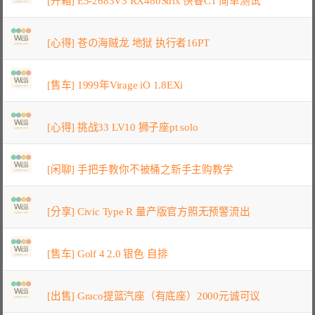
[开箱] E5-2683V3 RX480Strix 快睿C1 简单测试
[心得] 苍の海贼龙 地狱 执行者16PT
[售车] 1999年Virage iO 1.8EXi
[心得] 挑战33 LV10 狮子座pt solo
[闲聊] 手把手教你不被桶之新手主购教学
[分享] Civic Type R 量产版官方照无预警流出
[售车] Golf 4 2.0 银色 自排
[出售] Graco提篮汽座（有底座）2000元诚可议