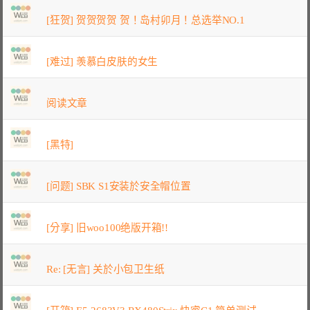
[狂贺] 贺贺贺贺 贺！岛村卯月！总选举NO.1
[难过] 羡慕白皮肤的女生
阅读文章
[黑特]
[问题] SBK S1安装於安全帽位置
[分享] 旧woo100绝版开箱!!
Re: [无言] 关於小包卫生纸