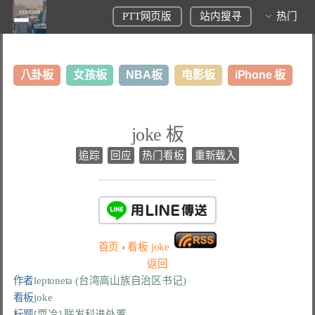
PTT网页版
站内搜寻
热门
八卦板
女孩板
NBA板
电影板
iPhone 板
日本旅游板
表特板
股市板
炒房板
LoL板
joke 板
美食板
追踪
回应
热门看板
重新载入
首页
›
看板
joke
返回
作者
leptoneta (台湾高山族自治区书记)
看板
joke
标题
[耍冷] 联发科进处置