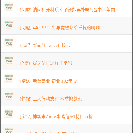
[问题] 请问补牙材质掉了还能再补吗?(台中半年内
[问题] 44th 单曲 生写竟然都给重复的啊啊！
[心得] 华南红卡/icash 核卡
[问题] 拔牙矫正这样正常吗
[赠送] 老莫高业 初业 102年版
[情报] 三大行动支付 本季掀战火
[宝宝] 博客来Amos水蜡笔5/1特价五折