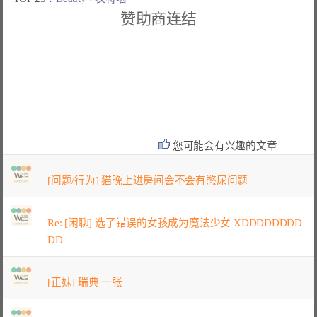
赞助商连结
您可能会有兴趣的文章
[问题/行为] 猫晚上进房间会不会有憋尿问题
Re: [闲聊] 选了错误的女孩成为魔法少女 XDDDDDDDD
DD
[正妹] 瑞典 一张