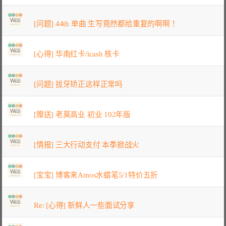
[问题] 44th 单曲 生写竟然都给重复的啊啊！
[心得] 华南红卡/icash 核卡
[问题] 拔牙矫正这样正常吗
[赠送] 老莫高业 初业 102年版
[情报] 三大行动支付 本季掀战火
[宝宝] 博客来Amos水蜡笔5/1特价五折
Re: [心得] 新鲜人一些面试分享