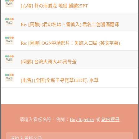
[心得] 苍の海贼龙 地狱 麒麟25PT
Re: [闲聊] (君の名は。雷慎入) 君名二创漫画翻译
Re: [闲聊] OGN中场影片：失踪人口局 (英文字幕)
[问题] 台湾大哥大4G讯号差
[出售] [全国]全新千寻侘草LED灯, 水草
请输入看板名称，例如：
BuyTogether
或
站内搜寻