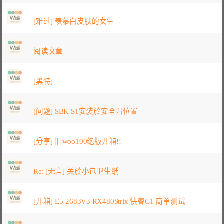
[难过] 羡慕白皮肤的女生
阅读文章
[黑特]
[问题] SBK S1安装於安全帽位置
[分享] 旧woo100绝版开箱!!
Re: [无言] 关於小包卫生纸
[开箱] E5-2683V3 RX480Strix 快睿C1 简单测试