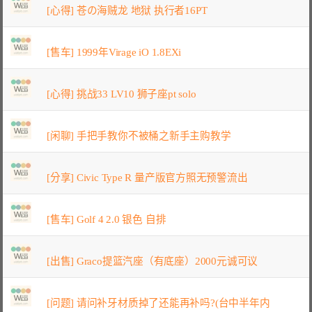
[心得] 苍の海贼龙 地狱 执行者16PT
[售车] 1999年Virage iO 1.8EXi
[心得] 挑战33 LV10 狮子座pt solo
[闲聊] 手把手教你不被桶之新手主购教学
[分享] Civic Type R 量产版官方照无预警流出
[售车] Golf 4 2.0 银色 自排
[出售] Graco提篮汽座（有底座）2000元诚可议
[问题] 请问补牙材质掉了还能再补吗?(台中半年内