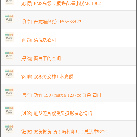
[心得] EMS高领长版毛衣.墨小楼MC1002
[分享] 丹龙隔热纸GE55+33+22
[问题] 清洗洗衣机
[寻物] 窗台下的空间
[闲聊] 双极の女神1 木魔爵
[售车] 新竹 1997 march 1297cc 白色 四门
[讨论] 能从照片感受到摄影者心情吗
[狂贺] 贺贺贺贺 贺！岛村卯月！总选举NO.1