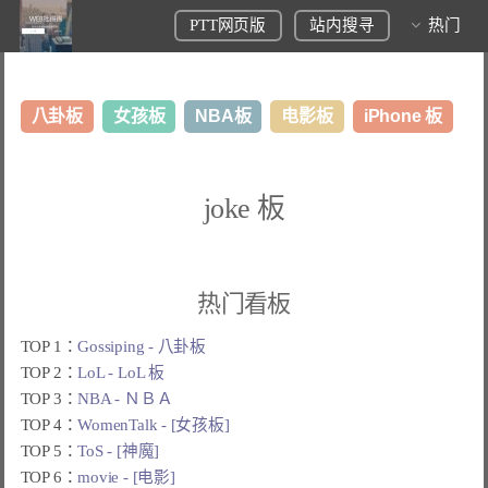
PTT网页版
站内搜寻
热门
八卦板
女孩板
NBA板
电影板
iPhone 板
日本旅游板
表特板
股市板
炒房板
LoL板
joke 板
美食板
热门看板
TOP 1：
Gossiping - 八卦板
TOP 2：
LoL - LoL 板
TOP 3：
NBA - ＮＢＡ
TOP 4：
WomenTalk - [女孩板]
TOP 5：
ToS - [神魔]
TOP 6：
movie - [电影]