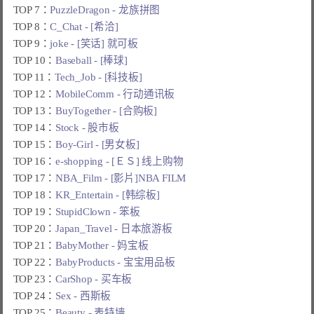
TOP 7：
PuzzleDragon - 龙族拼图
TOP 8：
C_Chat - [希洽]
TOP 9：
joke - [笑话] 就可板
TOP 10：
Baseball - [棒球]
TOP 11：
Tech_Job - [科技板]
TOP 12：
MobileComm - 行动通讯板
TOP 13：
BuyTogether - [合购板]
TOP 14：
Stock - 股市板
TOP 15：
Boy-Girl - [男女板]
TOP 16：
e-shopping - [ＥＳ] 线上购物
TOP 17：
NBA_Film - [影片]NBA FILM
TOP 18：
KR_Entertain - [韩综板]
TOP 19：
StupidClown - 笨板
TOP 20：
Japan_Travel - 日本旅游板
TOP 21：
BabyMother - 妈宝板
TOP 22：
BabyProducts - 宝宝用品板
TOP 23：
CarShop - 买车板
TOP 24：
Sex - 西斯板
TOP 25：
Beauty - 表特墙