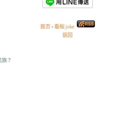
首页
›
看板
joke
返回
民族？