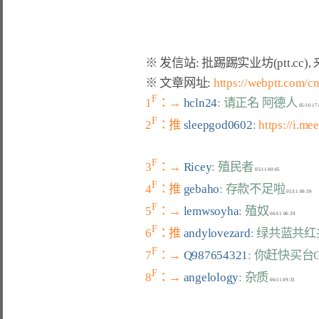
※ 文章网址: 
https://webptt.com/
F
1
：→ 
hcln24
: 请正名 阿德人
F
2
：推 
sleepgod0602
: 
https://i.m
F
3
：→ 
Ricey
: 殖民者
F
4
：推 
gebaho
: 存款不足啦
F
5
：→ 
lemwsoyha
: 殖奴
F
6
：推 
andylovezard
: 绿共蓝共
F
7
：→ 
Q987654321
: 你赶快买台
F
8
：→ 
angelology
: 杂质