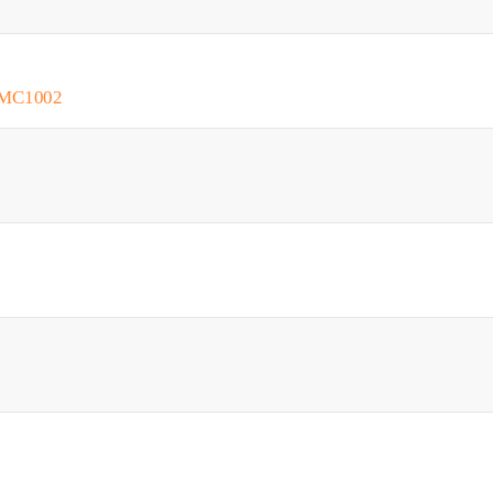
C1002