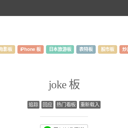
电影板
iPhone 板
日本旅游板
表特板
股市板
炒
joke 板
追踪
回应
热门看板
重新载入