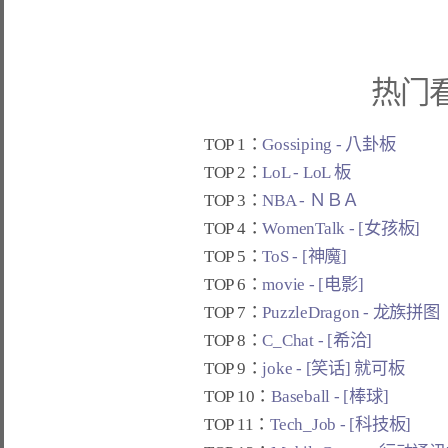
热门
TOP 1：
Gossiping - 八卦板
TOP 2：
LoL - LoL 板
TOP 3：
NBA - ＮＢＡ
TOP 4：
WomenTalk - [女孩板]
TOP 5：
ToS - [神魔]
TOP 6：
movie - [电影]
TOP 7：
PuzzleDragon - 龙族拼图
TOP 8：
C_Chat - [希洽]
TOP 9：
joke - [笑话] 就可板
TOP 10：
Baseball - [棒球]
TOP 11：
Tech_Job - [科技板]