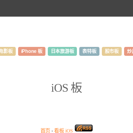
电影板
iPhone 板
日本旅游板
表特板
股市板
炒
iOS 板
首页
›
看板
iOS