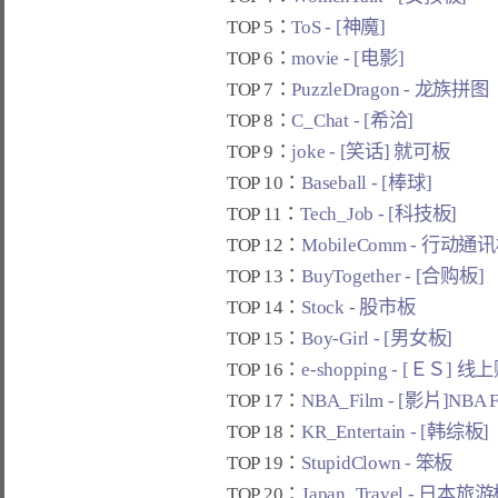
TOP 5：
ToS - [神魔]
TOP 6：
movie - [电影]
TOP 7：
PuzzleDragon - 龙族拼图
TOP 8：
C_Chat - [希洽]
TOP 9：
joke - [笑话] 就可板
TOP 10：
Baseball - [棒球]
TOP 11：
Tech_Job - [科技板]
TOP 12：
MobileComm - 行动通
TOP 13：
BuyTogether - [合购板]
TOP 14：
Stock - 股市板
TOP 15：
Boy-Girl - [男女板]
TOP 16：
e-shopping - [ＥＳ] 
TOP 17：
NBA_Film - [影片]NBA 
TOP 18：
KR_Entertain - [韩综板]
TOP 19：
StupidClown - 笨板
TOP 20：
Japan_Travel - 日本旅