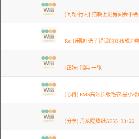
[问题/行为] 猫晚上进房间会不
Re: [闲聊] 选了错误的女孩成为魔
[正妹] 瑞典 一张
[心得] EMS高领长版毛衣.墨小楼M
[分享] 丹龙隔热纸GE55+33+22