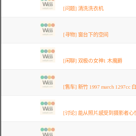
[问题] 清洗洗衣机
[寻物] 窗台下的空间
[闲聊] 双极の女神1 木魔爵
[售车] 新竹 1997 march 1297cc
[讨论] 能从照片感受到摄影者心