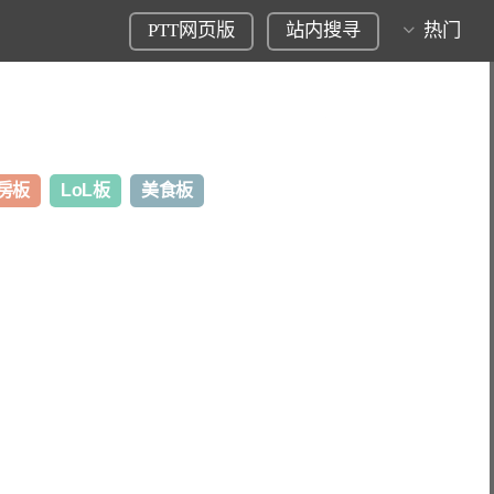
PTT网页版
站内搜寻
热门
房板
LoL板
美食板