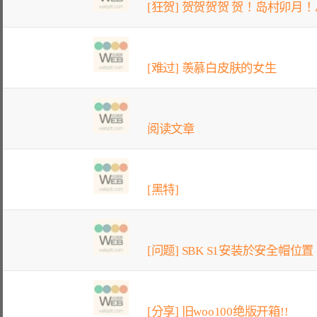
[狂贺] 贺贺贺贺 贺！岛村卯月！
[难过] 羡慕白皮肤的女生
阅读文章
[黑特]
[问题] SBK S1安装於安全帽位置
[分享] 旧woo100绝版开箱!!