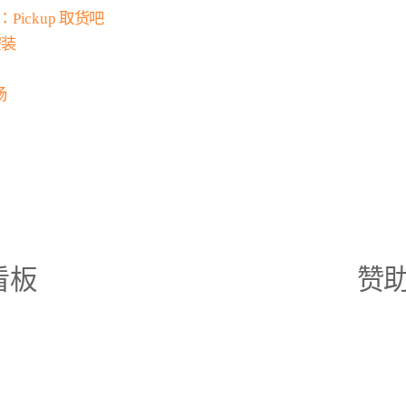
：Pickup 取货吧
安装
场
看板
赞