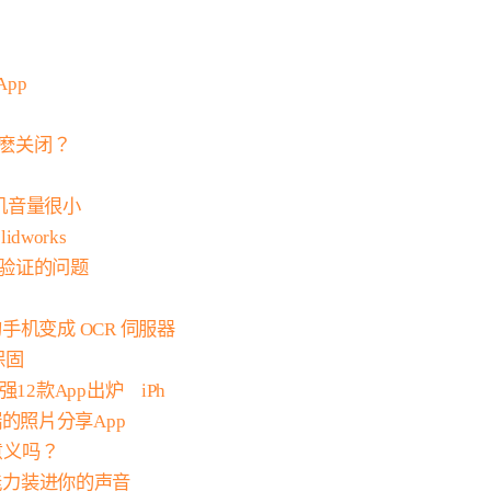
App
怎麽关闭？
芽手机音量很小
idworks
重验证的问题
- 将您的手机变成 OCR 伺服器
壳保固
强12款App出炉 iPh
不需云端的照片分享App
有意义吗？
的语言能力装进你的声音