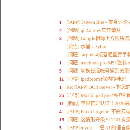
1
[iAPP] Taiwan Bite - 美食评论 
4
[问题] qi 2.2 25w车充请益
2
[问题] Google相簿上方区块
[公告] 水桶：zyfan
[问题] airpods4接普通蓝
1
[问题] macbook pro M5/使用sol
5
[问题] 切换日版帐号遇到双
11
[心得] ipadprom4保内换电池
1
Re: [iAPP] OCR Server 
35
[心得] Moshi ipad pro 保护
11
[新闻] 苹果官方认证！2026最
4
[iAPP] Photo Together
15
[问题] 这情形升级 512GB 
5
[iAPP] myou — 把 AI 