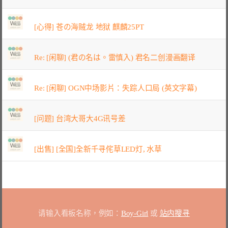
[心得] 苍の海贼龙 地狱 麒麟25PT
Re: [闲聊] (君の名は。雷慎入) 君名二创漫画翻译
Re: [闲聊] OGN中场影片：失踪人口局 (英文字幕)
[问题] 台湾大哥大4G讯号差
[出售] [全国]全新千寻侘草LED灯, 水草
请输入看板名称，例如：
Boy-Girl
或
站内搜寻