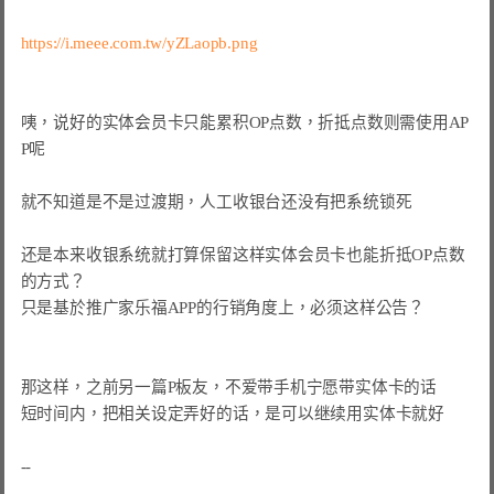
https://i.meee.com.tw/yZLaopb.png
咦，说好的实体会员卡只能累积OP点数，折抵点数则需使用AP
P呢

就不知道是不是过渡期，人工收银台还没有把系统锁死

还是本来收银系统就打算保留这样实体会员卡也能折抵OP点数
的方式？

只是基於推广家乐福APP的行销角度上，必须这样公告？

那这样，之前另一篇P板友，不爱带手机宁愿带实体卡的话

短时间内，把相关设定弄好的话，是可以继续用实体卡就好
