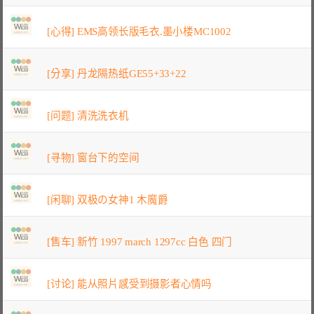
[心得] EMS高领长版毛衣.墨小楼MC1002
[分享] 丹龙隔热纸GE55+33+22
[问题] 清洗洗衣机
[寻物] 窗台下的空间
[闲聊] 双极の女神1 木魔爵
[售车] 新竹 1997 march 1297cc 白色 四门
[讨论] 能从照片感受到摄影者心情吗