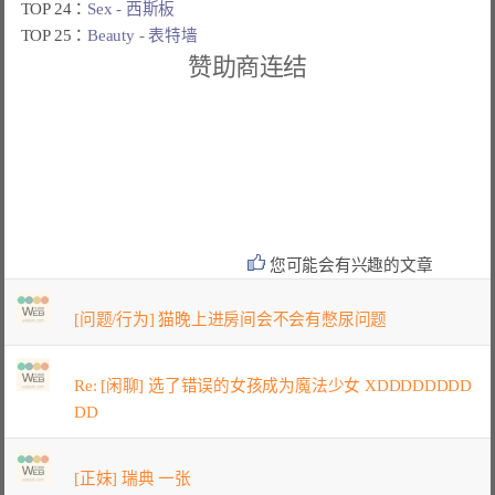
TOP 24：
Sex - 西斯板
TOP 25：
Beauty - 表特墙
赞助商连结
您可能会有兴趣的文章
[问题/行为] 猫晚上进房间会不会有憋尿问题
Re: [闲聊] 选了错误的女孩成为魔法少女 XDDDDDDDD
DD
[正妹] 瑞典 一张