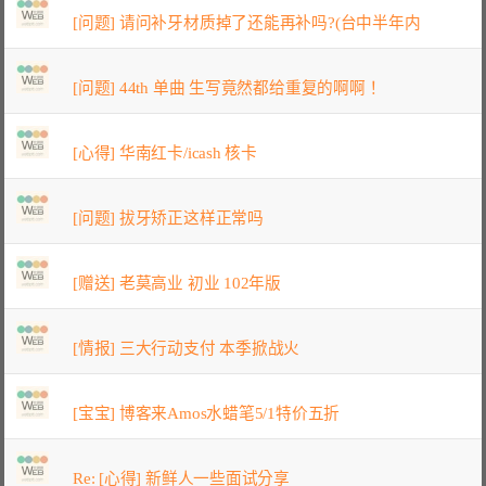
[问题] 请问补牙材质掉了还能再补吗?(台中半年内
[问题] 44th 单曲 生写竟然都给重复的啊啊！
[心得] 华南红卡/icash 核卡
[问题] 拔牙矫正这样正常吗
[赠送] 老莫高业 初业 102年版
[情报] 三大行动支付 本季掀战火
[宝宝] 博客来Amos水蜡笔5/1特价五折
Re: [心得] 新鲜人一些面试分享