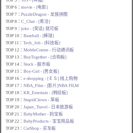
TOP 6：
movie - [电影]
TOP 7：
PuzzleDragon - 龙族拼图
TOP 8：
C_Chat - [希洽]
TOP 9：
joke - [笑话] 就可板
TOP 10：
Baseball - [棒球]
TOP 11：
Tech_Job - [科技板]
TOP 12：
MobileComm - 行动通讯板
TOP 13：
BuyTogether - [合购板]
TOP 14：
Stock - 股市板
TOP 15：
Boy-Girl - [男女板]
TOP 16：
e-shopping - [ＥＳ] 线上购物
TOP 17：
NBA_Film - [影片]NBA FILM
TOP 18：
KR_Entertain - [韩综板]
TOP 19：
StupidClown - 笨板
TOP 20：
Japan_Travel - 日本旅游板
TOP 21：
BabyMother - 妈宝板
TOP 22：
BabyProducts - 宝宝用品板
TOP 23：
CarShop - 买车板