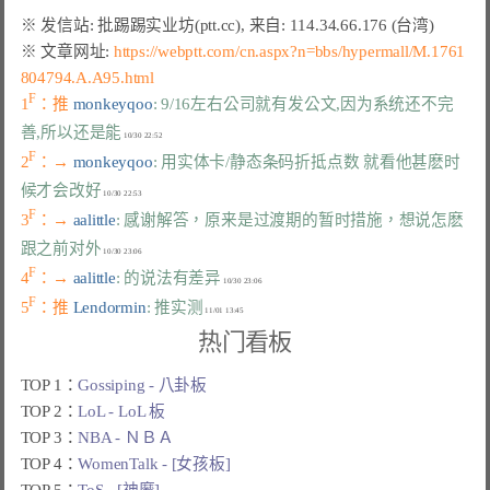
※ 文章网址: 
https://webptt.com/cn.aspx?n=bbs/hypermall/M.1761
804794.A.A95.html
F
1
：推 
monkeyqoo
: 9/16左右公司就有发公文,因为系统还不完
善,所以还是能
F
2
：→ 
monkeyqoo
: 用实体卡/静态条码折抵点数 就看他甚麽时
候才会改好
F
3
：→ 
aalittle
: 感谢解答，原来是过渡期的暂时措施，想说怎麽
跟之前对外
F
4
：→ 
aalittle
: 的说法有差异
F
5
：推 
Lendormin
: 推实测
热门看板
TOP 1：
Gossiping - 八卦板
TOP 2：
LoL - LoL 板
TOP 3：
NBA - ＮＢＡ
TOP 4：
WomenTalk - [女孩板]
TOP 5：
ToS - [神魔]