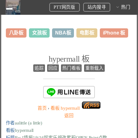
PTT网页版
站内搜寻
热门
八卦板
女孩板
NBA板
电影板
iPhone 板
日本旅游板
表特板
股市板
炒房板
LoL板
hypermall 板
美食板
追踪
回应
热门看板
重新载入
首页
›
看板
hypermall
返回
作者
aalittle (a little)
看板
hypermall
标题
Re: [情报] 9/16起家乐福改累积OPEN Point点数