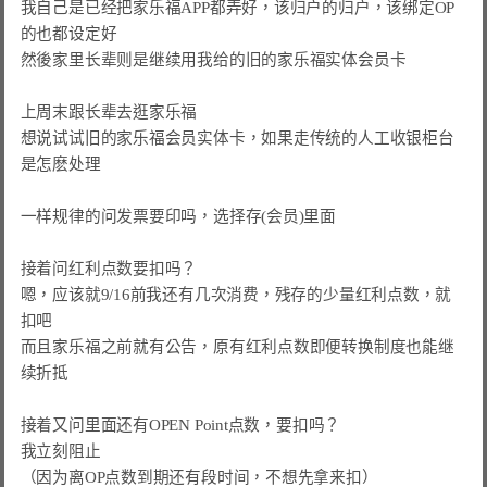
我自己是已经把家乐福APP都弄好，该归户的归户，该绑定OP
的也都设定好

然後家里长辈则是继续用我给的旧的家乐福实体会员卡

上周末跟长辈去逛家乐福

想说试试旧的家乐福会员实体卡，如果走传统的人工收银柜台
是怎麽处理

一样规律的问发票要印吗，选择存(会员)里面

接着问红利点数要扣吗？

嗯，应该就9/16前我还有几次消费，残存的少量红利点数，就
扣吧

而且家乐福之前就有公告，原有红利点数即便转换制度也能继
续折抵

接着又问里面还有OPEN Point点数，要扣吗？

我立刻阻止

（因为离OP点数到期还有段时间，不想先拿来扣）
