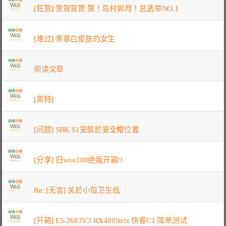
[狂贺] 贺贺贺贺 贺！岛村卯月！总选举NO.1
[难过] 羡慕白皮肤的女生
阅读文章
[黑特]
[问题] SBK S1安装於安全帽位置
[分享] 旧woo100绝版开箱!!
Re: [无言] 关於小包卫生纸
[开箱] E5-2683V3 RX480Strix 快睿C1 简单测试