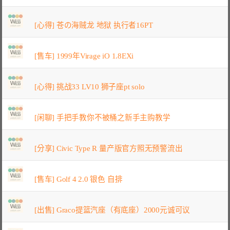
[心得] 苍の海贼龙 地狱 执行者16PT
[售车] 1999年Virage iO 1.8EXi
[心得] 挑战33 LV10 狮子座pt solo
[闲聊] 手把手教你不被桶之新手主购教学
[分享] Civic Type R 量产版官方照无预警流出
[售车] Golf 4 2.0 银色 自排
[出售] Graco提篮汽座（有底座）2000元诚可议