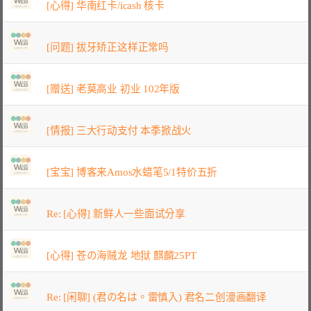
[心得] 华南红卡/icash 核卡
[问题] 拔牙矫正这样正常吗
[赠送] 老莫高业 初业 102年版
[情报] 三大行动支付 本季掀战火
[宝宝] 博客来Amos水蜡笔5/1特价五折
Re: [心得] 新鲜人一些面试分享
[心得] 苍の海贼龙 地狱 麒麟25PT
Re: [闲聊] (君の名は。雷慎入) 君名二创漫画翻译