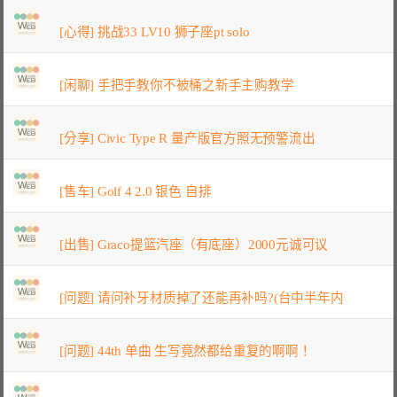
[心得] 挑战33 LV10 狮子座pt solo
[闲聊] 手把手教你不被桶之新手主购教学
[分享] Civic Type R 量产版官方照无预警流出
[售车] Golf 4 2.0 银色 自排
[出售] Graco提篮汽座（有底座）2000元诚可议
[问题] 请问补牙材质掉了还能再补吗?(台中半年内
[问题] 44th 单曲 生写竟然都给重复的啊啊！