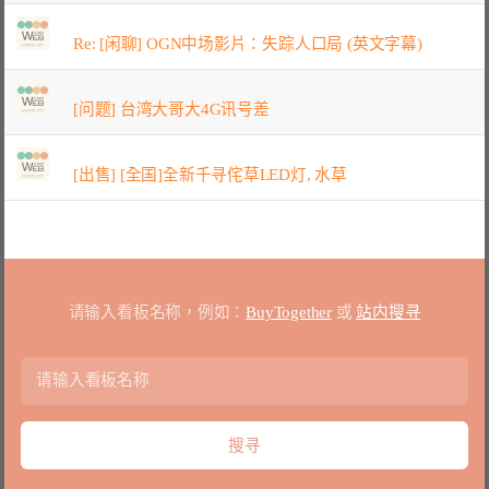
Re: [闲聊] OGN中场影片：失踪人口局 (英文字幕)
[问题] 台湾大哥大4G讯号差
[出售] [全国]全新千寻侘草LED灯, 水草
请输入看板名称，例如：
BuyTogether
或
站内搜寻