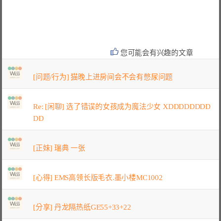
您可能会有兴趣的文章
[问题/行为] 猫晚上进房间会不会有憋尿问题
Re: [闲聊] 选了错误的女孩成为魔法少女 XDDDDDDDD
DD
[正妹] 瑞典 一张
[心得] EMS高领长版毛衣.墨小楼MC1002
[分享] 丹龙隔热纸GE55+33+22