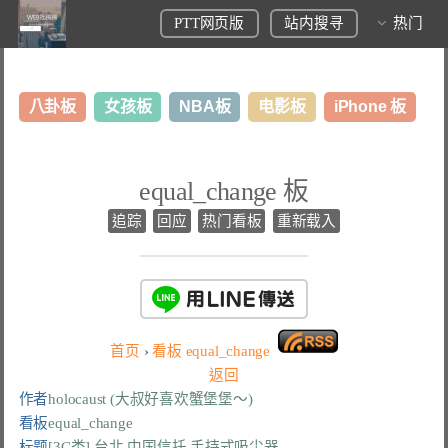
PTT网页版
站内搜寻
热门
八卦板
女孩板
NBA板
电影板
iPhone 板
日本旅游板
表特板
股市板
炒房板
LoL板
equal_change 板
美食板
追踪
回应
热门看板
重新载入
首页
›
看板
equal_change
返回
作者
holocaust (大叔好喜欢蟹堡堡～)
看板
equal_change
标题
[3C类] 台北 中国信托 手持式吸尘器