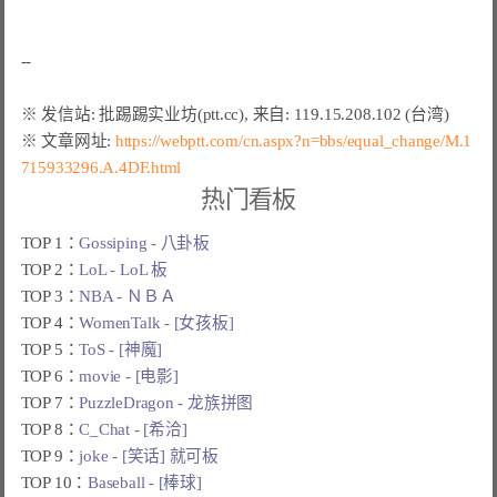
※ 文章网址: 
https://webptt.com/cn.aspx?n=bbs/equal_change/M.1
715933296.A.4DF.html
热门看板
TOP 1：
Gossiping - 八卦板
TOP 2：
LoL - LoL 板
TOP 3：
NBA - ＮＢＡ
TOP 4：
WomenTalk - [女孩板]
TOP 5：
ToS - [神魔]
TOP 6：
movie - [电影]
TOP 7：
PuzzleDragon - 龙族拼图
TOP 8：
C_Chat - [希洽]
TOP 9：
joke - [笑话] 就可板
TOP 10：
Baseball - [棒球]