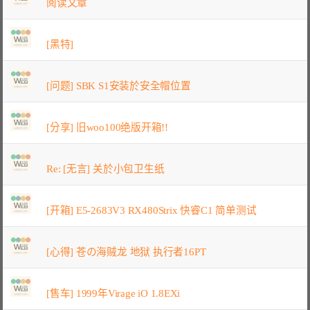
阅读文章
[黑特]
[问题] SBK S1安装於安全帽位置
[分享] 旧woo100绝版开箱!!
Re: [无言] 关於小包卫生纸
[开箱] E5-2683V3 RX480Strix 快睿C1 简单测试
[心得] 苍の海贼龙 地狱 执行者16PT
[售车] 1999年Virage iO 1.8EXi