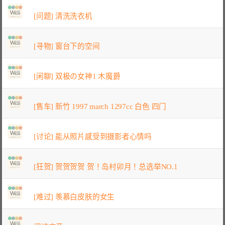
[问题] 清洗洗衣机
[寻物] 窗台下的空间
[闲聊] 双极の女神1 木魔爵
[售车] 新竹 1997 march 1297cc 白色 四门
[讨论] 能从照片感受到摄影者心情吗
[狂贺] 贺贺贺贺 贺！岛村卯月！总选举NO.1
[难过] 羡慕白皮肤的女生