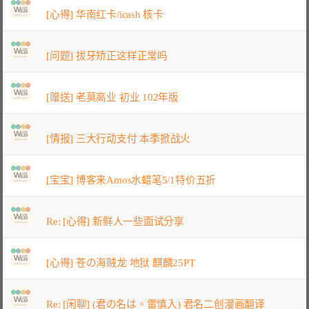
[心得] 华南红卡/icash 核卡
[问题] 拔牙矫正这样正常吗
[赠送] 老莫高业 初业 102年版
[情报] 三大行动支付 本季掀战火
[宝宝] 博客来Amos水蜡笔5/1特价五折
Re: [心得] 新鲜人一些面试分享
[心得] 苍の海贼龙 地狱 麒麟25PT
Re: [闲聊] (君の名は。雷慎入) 君名二创漫画翻译