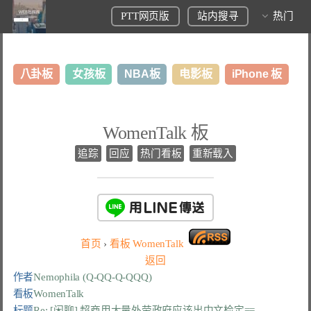
PTT网页版
站内搜寻
热门
八卦板
女孩板
NBA板
电影板
iPhone 板
日本旅游板
表特板
股市板
炒房板
LoL板
WomenTalk 板
美食板
追踪
回应
热门看板
重新载入
首页
›
看板
WomenTalk
返回
作者
Nemophila (Q-QQ-Q-QQQ)
看板
WomenTalk
标题
Re: [闲聊] 超商用大量外劳政府应该出中文检定==