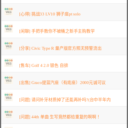
[心得] 挑战33 LV10 狮子座pt solo
[闲聊] 手把手教你不被桶之新手主购教学
[分享] Civic Type R 量产版官方照无预警流出
[售车] Golf 4 2.0 银色 自排
[出售] Graco提篮汽座（有底座）2000元诚可议
[问题] 请问补牙材质掉了还能再补吗?(台中半年内
[问题] 44th 单曲 生写竟然都给重复的啊啊！