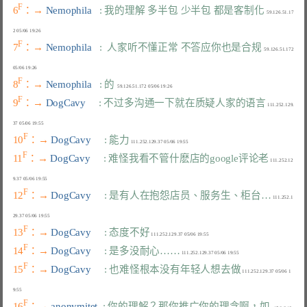
F
6
：→ 
Nemophila   
: 我的理解 多半包 少半包 都是客制化
  59.126.51.17
F
7
：→ 
Nemophila   
:  人家听不懂正常 不答应你也是合规
  59.126.51.172 
F
8
：→ 
Nemophila   
: 的
F
9
：→ 
DogCavy     
: 不过多沟通一下就在质疑人家的语言
 111.252.129.
F
10
：→ 
DogCavy     
: 能力
F
11
：→ 
DogCavy     
: 难怪我看不管什麽店的google评论老
 111.252.12
F
12
：→ 
DogCavy     
: 是有人在抱怨店员、服务生、柜台…
 111.252.1
F
13
：→ 
DogCavy     
: 态度不好
F
14
：→ 
DogCavy     
: 是多没耐心……
F
15
：→ 
DogCavy     
: 也难怪根本没有年轻人想去做
 111.252.129.37 05/06 1
F
16
：→ 
anonymitet  
: 你的理解？那你推广你的理念啊，如