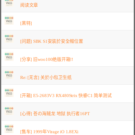
阅读文章
[黑特]
[问题] SBK S1安装於安全帽位置
[分享] 旧woo100绝版开箱!!
Re: [无言] 关於小包卫生纸
[开箱] E5-2683V3 RX480Strix 快睿C1 简单测试
[心得] 苍の海贼龙 地狱 执行者16PT
[售车] 1999年Virage iO 1.8EXi