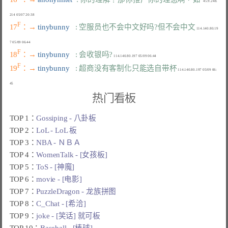
   45.9.248.
F
17
：→ 
tinybunny   
: 空服员也不会中文好吗?但不会中文
 114.140.80.19
F
18
：→ 
tinybunny   
: 会收银吗?
F
19
：→ 
tinybunny   
: 超商没有客制化只能选自带杯
 114.140.80.197 05/09 06:
热门看板
TOP 1：
Gossiping - 八卦板
TOP 2：
LoL - LoL 板
TOP 3：
NBA - ＮＢＡ
TOP 4：
WomenTalk - [女孩板]
TOP 5：
ToS - [神魔]
TOP 6：
movie - [电影]
TOP 7：
PuzzleDragon - 龙族拼图
TOP 8：
C_Chat - [希洽]
TOP 9：
joke - [笑话] 就可板
TOP 10：
Baseball - [棒球]