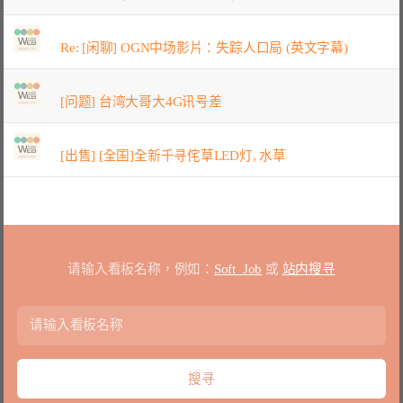
Re: [闲聊] OGN中场影片：失踪人口局 (英文字幕)
[问题] 台湾大哥大4G讯号差
[出售] [全国]全新千寻侘草LED灯, 水草
请输入看板名称，例如：
Soft_Job
或
站内搜寻