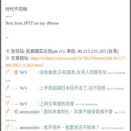
时代不同柳

-----

Sent from JPTT on my iPhone

※ 文章网址: 
https://webptt.com/cn.aspx?n=bbs/WomenTalk/M.177
8063922.A.363.html
F
1
：推 
VoV         
: 没有最奥,只有更奥,台湾人的服务至
   95.177.87.59 05/06 
F
2
：→ 
VoV         
: 上早就超越日本回不去了,动不动就
   95.177.87.59 05/06 
F
3
：→ 
VoV         
: 上网公审服务态度
F
4
：嘘 
anonymitet  
: 我何来客制化，如果不接受乾脆不要
    84.17.37.73 
F
5
：→ 
anonymitet  
: 收环保杯，我要求还不简单？