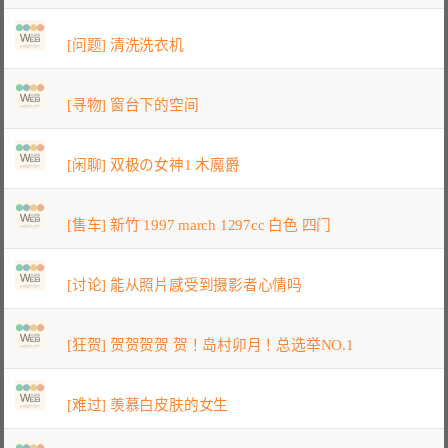
[问题] 清洗洗衣机
[寻物] 窗台下的空间
[闲聊] 双极の女神1 木魔爵
[售车] 新竹 1997 march 1297cc 白色 四门
[讨论] 能从照片感受到摄影者心情吗
[狂贺] 贺贺贺贺 贺！岛村卯月！总选举NO.1
[难过] 羡慕白皮肤的女生