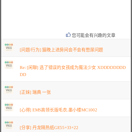
您可能会有兴趣的文章
[问题/行为] 猫晚上进房间会不会有憋尿问题
Re: [闲聊] 选了错误的女孩成为魔法少女 XDDDDDDDD
DD
[正妹] 瑞典 一张
[心得] EMS高领长版毛衣.墨小楼MC1002
[分享] 丹龙隔热纸GE55+33+22