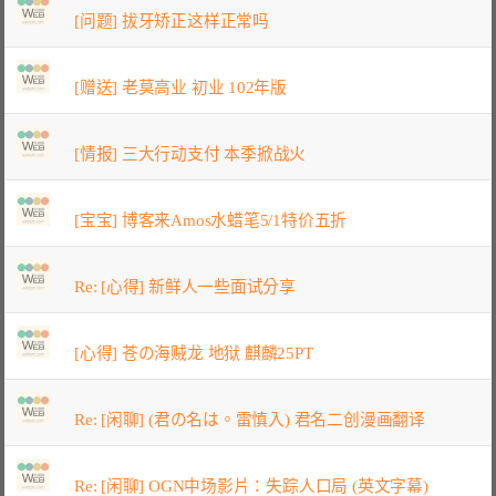
[问题] 拔牙矫正这样正常吗
[赠送] 老莫高业 初业 102年版
[情报] 三大行动支付 本季掀战火
[宝宝] 博客来Amos水蜡笔5/1特价五折
Re: [心得] 新鲜人一些面试分享
[心得] 苍の海贼龙 地狱 麒麟25PT
Re: [闲聊] (君の名は。雷慎入) 君名二创漫画翻译
Re: [闲聊] OGN中场影片：失踪人口局 (英文字幕)