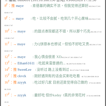
F
8
：推 
maye        
: 肯德基的确实不浓，但我觉得还算好
182.234.117.101 
F
9
：→ 
maye        
: 吃，比较不会腻，吃到几个开心果味
182.234.117.101 
F
10
：→ 
maye        
: 的甜点表现都还不错，所以那个巧克
182.234.117.10
F
11
：→ 
maye        
: 力Q饼原本也想试，但怕不好吃又贵
182.234.117.101 
F
12
：→ 
maye        
: 我心情会很差 XD
F
13
：→ 
Ethan61611  
: 吃起来蛮普通的...
F
14
：推 
SweetLee    
: 没听过 路上没看到过
F
15
：推 
ckvck       
: 刚好遇到有的话会买来吃吃看
F
16
：推 
zzyyk       
: 吃过好几家 目前还是觉得自己做的
   27.52.42.148 05/
F
17
：→ 
zzyyk       
: 最好吃 但炒kaday  f真的非常花时
   27.52.42.148 05/06 