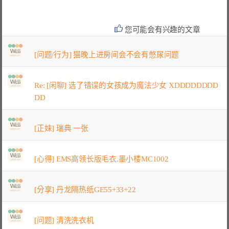
您可能会有兴趣的文章
[问题/行为] 猫晚上进房间会不会有憋尿问题
Re: [闲聊] 选了错误的女孩成为魔法少女 XDDDDDDDD
DD
[正妹] 瑞典 一张
[心得] EMS高领长版毛衣.墨小楼MC1002
[分享] 丹龙隔热纸GE55+33+22
[问题] 清洗洗衣机