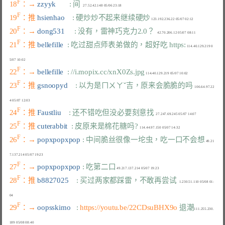
F
18
：→ 
zzyyk       
: 间
F
19
：推 
hsienhao    
: 硬炒炒不起来继续硬炒
F
20
：→ 
dong531     
: 没有，雷神巧克力2.0？
F
21
：推 
bellefille  
: 吃过甜点师表弟做的，超好吃 https:
 114.40.129.219 0
F
22
：→ 
bellefille  
: //i.mopix.cc/xnX0Zs.jpg
F
23
：推 
gsnoopyd    
: 以为是ㄇㄨㄚˇ吉，原来会脆脆的吗
  106.64.97.22
F
24
：推 
Faustliu    
: 还不错吃但没必要刻意找
F
25
：推 
cuterabbit  
: 皮原来是棉花糖吗?
F
26
：→ 
popxpopxpop 
: 中间脆丝很像一坨虫，吃一口不会想
 49.21
F
27
：→ 
popxpopxpop 
: 吃第二口
F
28
：推 
b8827025    
: 买过两家都踩雷，不敢再尝试
   1.230.51.110 05/08 01:
F
29
：→ 
oopsskimo   
: 
https://youtu.be/22CDsuBHX9o
 退潮
111.255.230.