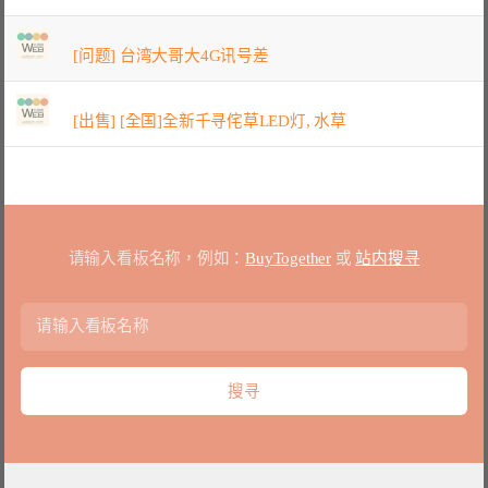
[问题] 台湾大哥大4G讯号差
[出售] [全国]全新千寻侘草LED灯, 水草
请输入看板名称，例如：
BuyTogether
或
站内搜寻