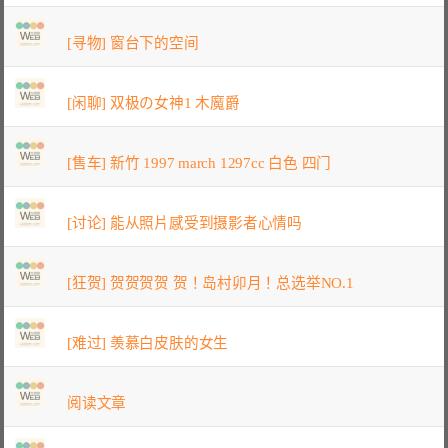
[寻物] 窗台下的空间
[闲聊] 双极の女神1 木魔爵
[售车] 新竹 1997 march 1297cc 白色 四门
[讨论] 能从照片感受到摄影者心情吗
[狂贺] 贺贺贺贺 贺！岛村卯月！总选举NO.1
[难过] 羡慕白皮肤的女生
阅读文章