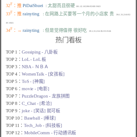
F
32
：推 
PiDaiShuei  
: 太甜而且很硬
F
33
：推 
rainyting   
: 在网路上买要等一个月的小店家 贵
    39.1.31.216 05/
F
34
：→ 
rainyting   
: 但是觉得值得 很好吃
热门看板
TOP 1：
Gossiping - 八卦板
TOP 2：
LoL - LoL 板
TOP 3：
NBA - ＮＢＡ
TOP 4：
WomenTalk - [女孩板]
TOP 5：
ToS - [神魔]
TOP 6：
movie - [电影]
TOP 7：
PuzzleDragon - 龙族拼图
TOP 8：
C_Chat - [希洽]
TOP 9：
joke - [笑话] 就可板
TOP 10：
Baseball - [棒球]
TOP 11：
Tech_Job - [科技板]
TOP 12：
MobileComm - 行动通讯板