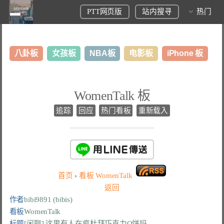
PTT网页版
站内搜寻
热门
八卦板
女孩板
NBA板
电影板
iPhone 板
日本旅游板
表特板
股市板
炒房板
LoL板
WomenTalk 板
美食板
追踪
回应
热门看板
重新载入
首页
›
看板
WomenTalk
返回
作者
bibi9891 (bibis)
看板
WomenTalk
标题
[闲聊] 这里有人在疯杜拜巧克力Q饼吗