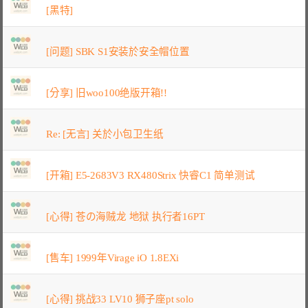
[黑特]
[问题] SBK S1安装於安全帽位置
[分享] 旧woo100绝版开箱!!
Re: [无言] 关於小包卫生纸
[开箱] E5-2683V3 RX480Strix 快睿C1 简单测试
[心得] 苍の海贼龙 地狱 执行者16PT
[售车] 1999年Virage iO 1.8EXi
[心得] 挑战33 LV10 狮子座pt solo