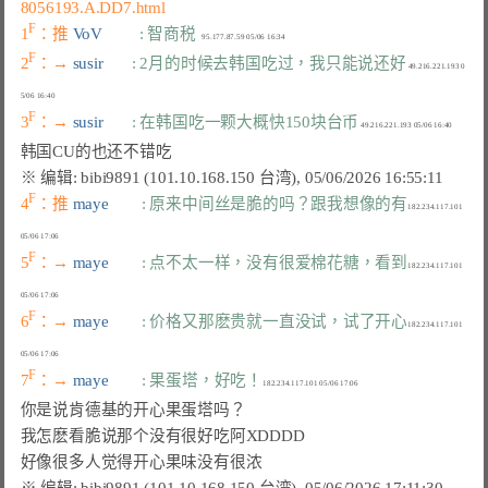
8056193.A.DD7.html
F
1
：推 
VoV         
: 智商税
F
2
：→ 
susir       
: 2月的时候去韩国吃过，我只能说还好
 49.216.221.193 0
F
3
：→ 
susir       
: 在韩国吃一颗大概快150块台币
F
4
：推 
maye        
: 原来中间丝是脆的吗？跟我想像的有
182.234.117.101 
F
5
：→ 
maye        
: 点不太一样，没有很爱棉花糖，看到
182.234.117.101 
F
6
：→ 
maye        
: 价格又那麽贵就一直没试，试了开心
182.234.117.101 
F
7
：→ 
maye        
: 果蛋塔，好吃！
你是说肯德基的开心果蛋塔吗？

我怎麽看脆说那个没有很好吃阿XDDDD
