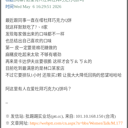
时间
Wed May  6 16:29:51 2026
最近跟同事一直在嚐杜拜巧克力Q饼

就这样默默吃了7、8家

发现每家做出来的口味都不一样

也总结出自己喜欢的口味

第一 皮一定要是棉花糖做的

麻糬皮吃起来太软 不够有嚼劲

再来是卡达伊夫丝要很脆 这样才会ㄎㄠ ㄎㄠ的

目前吃到最满意的是林口某家店

不过它要排队1小时 还限买2颗 让我大大降低回购的慾望哈哈哈

阿这里有人在爱杜拜巧克力Q饼吗？

※ 文章网址: 
https://webptt.com/cn.aspx?n=bbs/WomenTalk/M.177