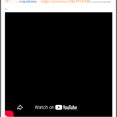
F
31
：→ 
oopsskimo   
: 
https://youtu.be/-5HpTYOc6f8
111.255.230.189 05/08 08: