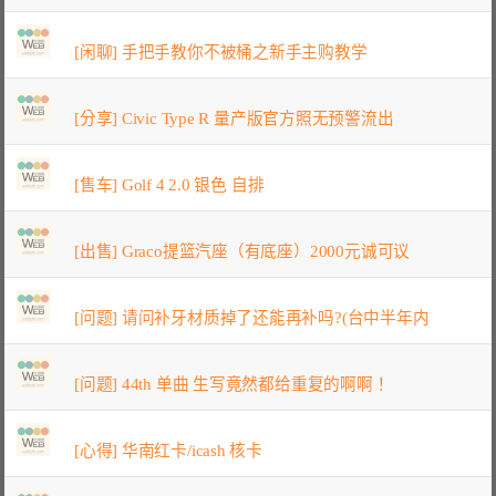
[闲聊] 手把手教你不被桶之新手主购教学
[分享] Civic Type R 量产版官方照无预警流出
[售车] Golf 4 2.0 银色 自排
[出售] Graco提篮汽座（有底座）2000元诚可议
[问题] 请问补牙材质掉了还能再补吗?(台中半年内
[问题] 44th 单曲 生写竟然都给重复的啊啊！
[心得] 华南红卡/icash 核卡