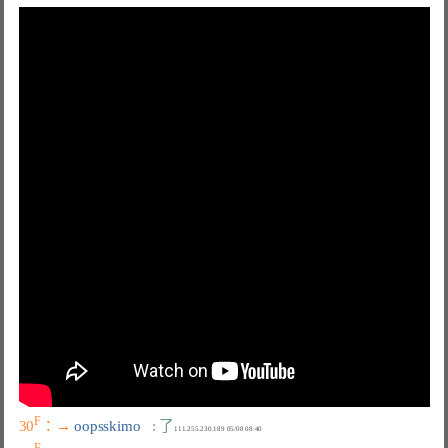
F
30
：→ 
oopsskimo   
: 了