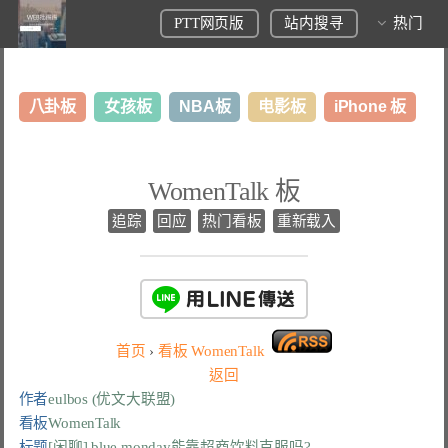
PTT网页版
站内搜寻
热门
八卦板
女孩板
NBA板
电影板
iPhone 板
日本旅游板
表特板
股市板
炒房板
LoL板
WomenTalk 板
美食板
追踪
回应
热门看板
重新载入
首页
›
看板
WomenTalk
返回
作者
eulbos (优文大联盟)
看板
WomenTalk
标题
[闲聊] blue monday能靠超商饮料克服吗?