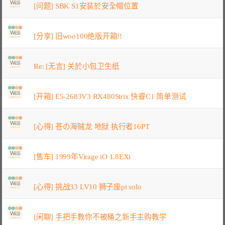
[问题] SBK S1安装於安全帽位置
[分享] 旧woo100绝版开箱!!
Re: [无言] 关於小包卫生纸
[开箱] E5-2683V3 RX480Strix 快睿C1 简单测试
[心得] 苍の海贼龙 地狱 执行者16PT
[售车] 1999年Virage iO 1.8EXi
[心得] 挑战33 LV10 狮子座pt solo
[闲聊] 手把手教你不被桶之新手主购教学