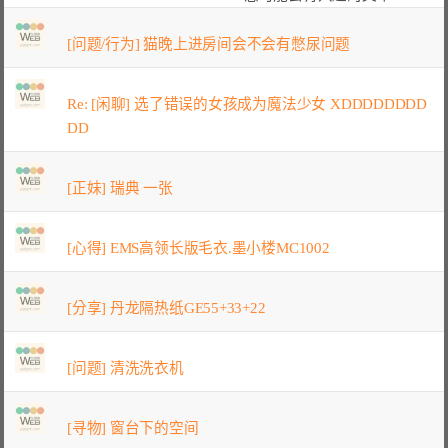
[问题/行为] 猫晚上进房间会不会有憋尿问题
Re: [闲聊] 选了错误的女孩成为魔法少女 XDDDDDDDD
DD
[正妹] 瑞典 一张
[心得] EMS高领长版毛衣.墨小楼MC1002
[分享] 丹龙隔热纸GE55+33+22
[问题] 清洗洗衣机
[寻物] 窗台下的空间