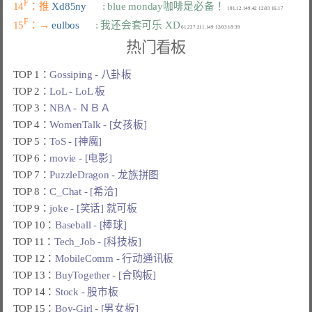
F
14
：推 
Xd85ny      
: blue monday咖啡是必备！
F
15
：→ 
eulbos      
: 我还会套可乐 XD
热门看板
TOP 1：
Gossiping - 八卦板
TOP 2：
LoL - LoL 板
TOP 3：
NBA - ＮＢＡ
TOP 4：
WomenTalk - [女孩板]
TOP 5：
ToS - [神魔]
TOP 6：
movie - [电影]
TOP 7：
PuzzleDragon - 龙族拼图
TOP 8：
C_Chat - [希洽]
TOP 9：
joke - [笑话] 就可板
TOP 10：
Baseball - [棒球]
TOP 11：
Tech_Job - [科技板]
TOP 12：
MobileComm - 行动通讯板
TOP 13：
BuyTogether - [合购板]
TOP 14：
Stock - 股市板
TOP 15：
Boy-Girl - [男女板]