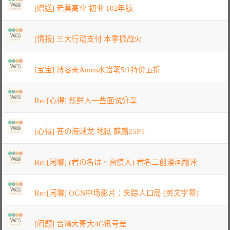
[赠送] 老莫高业 初业 102年版
[情报] 三大行动支付 本季掀战火
[宝宝] 博客来Amos水蜡笔5/1特价五折
Re: [心得] 新鲜人一些面试分享
[心得] 苍の海贼龙 地狱 麒麟25PT
Re: [闲聊] (君の名は。雷慎入) 君名二创漫画翻译
Re: [闲聊] OGN中场影片：失踪人口局 (英文字幕)
[问题] 台湾大哥大4G讯号差