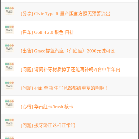
[分享] Civic Type R 量产版官方照无预警流出
[售车] Golf 4 2.0 银色 自排
[出售] Graco提篮汽座（有底座）2000元诚可议
[问题] 请问补牙材质掉了还能再补吗?(台中半年内
[问题] 44th 单曲 生写竟然都给重复的啊啊！
[心得] 华南红卡/icash 核卡
[问题] 拔牙矫正这样正常吗