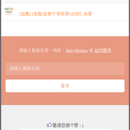
[出售] [全国]全新千寻侘草LED灯, 水草
请输入看板名称，例如：
BabyMother
或
站内搜寻
邀请您按个赞 : )