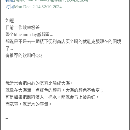
时间
Mon Dec  2 14:32:10 2024
如题

目前工作效率极差

整个blue monday感超重...

想说是不是去一趟楼下便利商店买个喝的就能克服现在的困境
了...

有推荐的饮料吗QQ

--

我常常会把内心的宽容比喻成大海，

就像在大海滴一点红色的颜料，大海的颜色不会变；

可是如果把颜料滴入一杯水，那就会马上被染红。

而宽容，就是水的容量。
