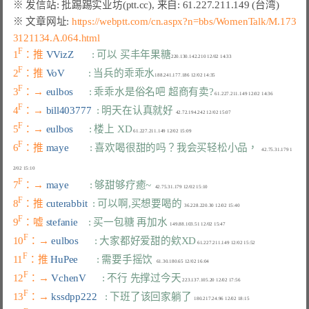
※ 文章网址: 
https://webptt.com/cn.aspx?n=bbs/WomenTalk/M.173
3121134.A.064.html
F
1
：推 
VVizZ       
: 可以 买丰年果糖
F
2
：推 
VoV         
: 当兵的乖乖水
F
3
：→ 
eulbos      
: 乖乖水是俗名吧 超商有卖?
F
4
：→ 
bill403777  
: 明天在认真就好
F
5
：→ 
eulbos      
: 楼上 XD
F
6
：推 
maye        
: 喜欢喝很甜的吗？我会买轻松小品，
   42.75.31.179 1
F
7
：→ 
maye        
: 够甜够疗癒~
F
8
：推 
cuterabbit  
: 可以啊,买想要喝的
F
9
：嘘 
stefanie    
: 买一包糖 再加水
F
10
：→ 
eulbos      
: 大家都好爱甜的欸XD
F
11
：推 
HuPee       
: 需要手摇饮
F
12
：→ 
VchenV      
: 不行 先撑过今天
F
13
：→ 
kssdpp222   
: 下班了该回家躺了