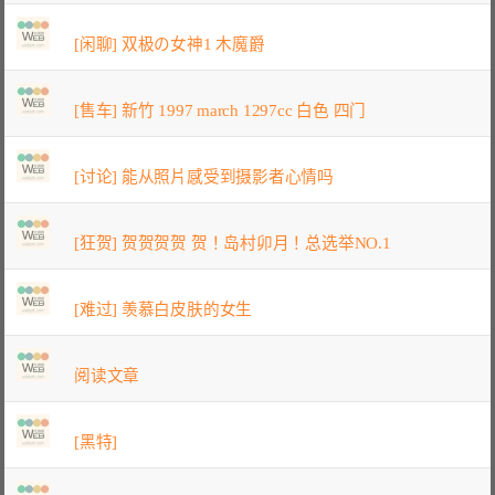
[闲聊] 双极の女神1 木魔爵
[售车] 新竹 1997 march 1297cc 白色 四门
[讨论] 能从照片感受到摄影者心情吗
[狂贺] 贺贺贺贺 贺！岛村卯月！总选举NO.1
[难过] 羡慕白皮肤的女生
阅读文章
[黑特]