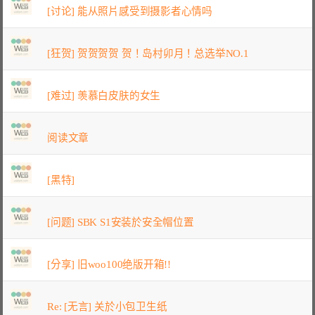
[讨论] 能从照片感受到摄影者心情吗
[狂贺] 贺贺贺贺 贺！岛村卯月！总选举NO.1
[难过] 羡慕白皮肤的女生
阅读文章
[黑特]
[问题] SBK S1安装於安全帽位置
[分享] 旧woo100绝版开箱!!
Re: [无言] 关於小包卫生纸