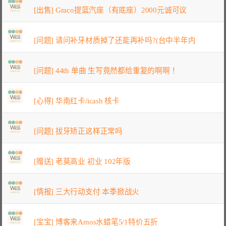
[出售] Graco提篮汽座（有底座）2000元诚可议
[问题] 请问补牙材质掉了还能再补吗?(台中半年内
[问题] 44th 单曲 生写竟然都给重复的啊啊！
[心得] 华南红卡/icash 核卡
[问题] 拔牙矫正这样正常吗
[赠送] 老莫高业 初业 102年版
[情报] 三大行动支付 本季掀战火
[宝宝] 博客来Amos水蜡笔5/1特价五折