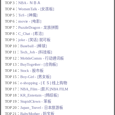
TOP 3：
NBA - ＮＢＡ
TOP 4：
WomenTalk - [女孩板]
TOP 5：
ToS - [神魔]
TOP 6：
movie - [电影]
TOP 7：
PuzzleDragon - 龙族拼图
TOP 8：
C_Chat - [希洽]
TOP 9：
joke - [笑话] 就可板
TOP 10：
Baseball - [棒球]
TOP 11：
Tech_Job - [科技板]
TOP 12：
MobileComm - 行动通讯板
TOP 13：
BuyTogether - [合购板]
TOP 14：
Stock - 股市板
TOP 15：
Boy-Girl - [男女板]
TOP 16：
e-shopping - [ＥＳ] 线上购物
TOP 17：
NBA_Film - [影片]NBA FILM
TOP 18：
KR_Entertain - [韩综板]
TOP 19：
StupidClown - 笨板
TOP 20：
Japan_Travel - 日本旅游板
TOP 21：
BabyMother - 妈宝板