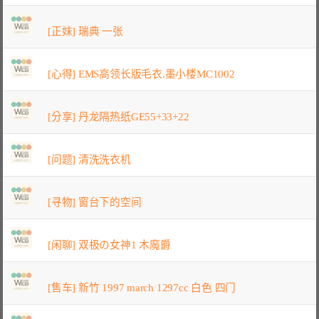
[正妹] 瑞典 一张
[心得] EMS高领长版毛衣.墨小楼MC1002
[分享] 丹龙隔热纸GE55+33+22
[问题] 清洗洗衣机
[寻物] 窗台下的空间
[闲聊] 双极の女神1 木魔爵
[售车] 新竹 1997 march 1297cc 白色 四门