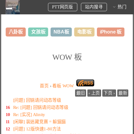
PTT网页版
站内搜寻
热门
八卦板
女孩板
NBA板
电影板
iPhone 板
日本旅游板
表特板
股市板
炒房板
LoL板
WOW 板
美食板
首页
›
看板
WOW
最旧
‹ 上页
下页 ›
最新
[问题] 回锅请问动态等级
16
Re: [问题] 回锅请问动态等级
10
Re: [实况] Alinity
11
[闲聊] 装迷藏竞赛 = 躲猫猫
12
[问题] 12版快速1-80方法