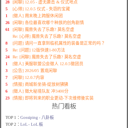
28
[闲聊] 12.05 - 虚无袭击 & 仪式地点
5
[心得] 12.0.5 仪式 - 失窃的宝藏
1
[徵人] 周末晚上跨服休闲团
26
[闲聊] 各位最喜欢哪个种族的创角剧情
61
[闲聊] 魔兽失去了乐趣? 莫名空虚
Re: [心得] 魔兽失去了乐趣? 莫名空虚
8
[问题] 请问一直拿到临机属性的装备是正常的吗？
5
Re: [问题] 12版快速1-80方法
24
Re: [闲聊] 魔兽失去了乐趣? 莫名空虚
1
[徵人] 美服联盟公会徵人 12.0.5徵团员
3
[公告] 2026/05 置底闲聊
7
[闲聊] 12.0.7内容
5
[情报] 商城新坐骑-绽放树狒狒
6
[徵人] 徵大秘境队友 冲3400分
23
[情报] 即将到来的职业更动-下次维修後实装
热门看板
TOP 1：
Gossiping - 八卦板
TOP 2：
LoL - LoL 板