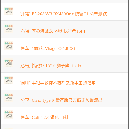
[开箱] E5-2683V3 RX480Strix 快睿C1 简单测试
[心得] 苍の海贼龙 地狱 执行者16PT
[售车] 1999年Virage iO 1.8EXi
[心得] 挑战33 LV10 狮子座pt solo
[闲聊] 手把手教你不被桶之新手主购教学
[分享] Civic Type R 量产版官方照无预警流出
[售车] Golf 4 2.0 银色 自排