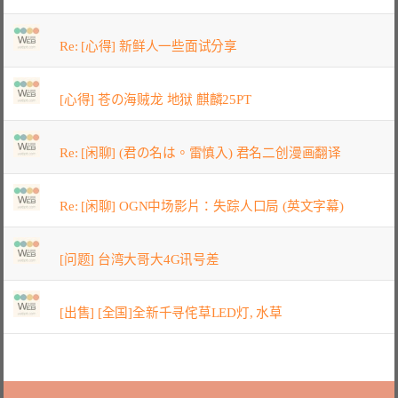
Re: [心得] 新鲜人一些面试分享
[心得] 苍の海贼龙 地狱 麒麟25PT
Re: [闲聊] (君の名は。雷慎入) 君名二创漫画翻译
Re: [闲聊] OGN中场影片：失踪人口局 (英文字幕)
[问题] 台湾大哥大4G讯号差
[出售] [全国]全新千寻侘草LED灯, 水草