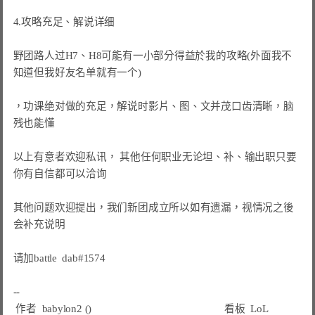
4.攻略充足、解说详细

野团路人过H7、H8可能有一小部分得益於我的攻略(外面我不
知道但我好友名单就有一个)

，功课绝对做的充足，解说时影片、图、文并茂口齿清晰，脑
残也能懂

以上有意者欢迎私讯， 其他任何职业无论坦、补、输出职只要
你有自信都可以洽询

其他问题欢迎提出，我们新团成立所以如有遗漏，视情况之後
会补充说明

请加battle  dab#1574

 作者 
 babylon2 ()                                                 
 看板 
 LoL 