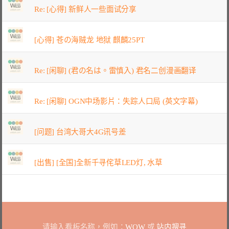
Re: [心得] 新鲜人一些面试分享
[心得] 苍の海贼龙 地狱 麒麟25PT
Re: [闲聊] (君の名は。雷慎入) 君名二创漫画翻译
Re: [闲聊] OGN中场影片：失踪人口局 (英文字幕)
[问题] 台湾大哥大4G讯号差
[出售] [全国]全新千寻侘草LED灯, 水草
请输入看板名称，例如：
WOW
或
站内搜寻