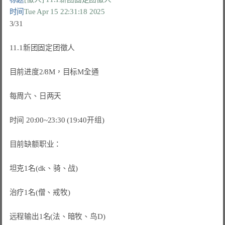
时间
Tue Apr 15 22:31:18 2025
3/31

11.1新团固定团徵人

目前进度2/8M，目标M全通

每周六、日两天

时间 20:00~23:30 (19:40开组)

目前缺额职业：

坦克1名(dk、骑、战)

治疗1名(僧、戒牧)

远程输出1名(法、暗牧、鸟D)
