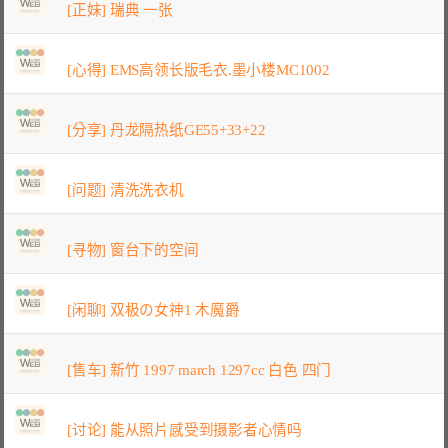
[正妹] 瑞典 一张
[心得] EMS高领长版毛衣.墨小楼MC1002
[分享] 丹龙隔热纸GE55+33+22
[问题] 清洗洗衣机
[寻物] 窗台下的空间
[闲聊] 双极の女神1 木魔爵
[售车] 新竹 1997 march 1297cc 白色 四门
[讨论] 能从照片感受到摄影者心情吗