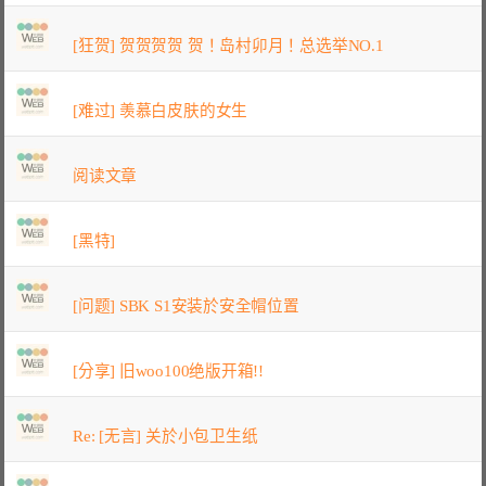
[狂贺] 贺贺贺贺 贺！岛村卯月！总选举NO.1
[难过] 羡慕白皮肤的女生
阅读文章
[黑特]
[问题] SBK S1安装於安全帽位置
[分享] 旧woo100绝版开箱!!
Re: [无言] 关於小包卫生纸