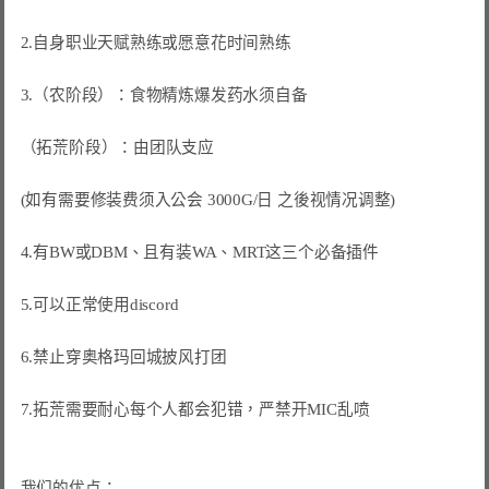
2.自身职业天赋熟练或愿意花时间熟练

3.（农阶段）：食物精炼爆发药水须自备

（拓荒阶段）：由团队支应

(如有需要修装费须入公会 3000G/日 之後视情况调整)

4.有BW或DBM、且有装WA、MRT这三个必备插件

5.可以正常使用discord

6.禁止穿奥格玛回城披风打团

7.拓荒需要耐心每个人都会犯错，严禁开MIC乱喷

我们的优点：
