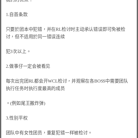
1.自首条款

只要於团本中犯错，并在RL检讨时主动承认错误即可免被检
讨，但不适用於同一错误连续

犯3次以上。

2.做事仔一定会被看见

每次出完团RL都会开WCL检讨，并观察在各BOSS中需要团队
执行任务时执行度最高的成员

。(例如尾王搬炸弹)

3.性别平权

团队中有女性团员，重复犯错一样被检讨。
