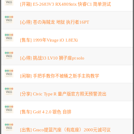
[开箱] E5-2683V3 RX480Strix 快睿C1 简单测试
[心得] 苍の海贼龙 地狱 执行者16PT
[售车] 1999年Virage iO 1.8EXi
[心得] 挑战33 LV10 狮子座pt solo
[闲聊] 手把手教你不被桶之新手主购教学
[分享] Civic Type R 量产版官方照无预警流出
[售车] Golf 4 2.0 银色 自排
[出售] Graco提篮汽座（有底座）2000元诚可议