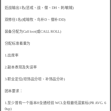
近战输出1名(惩戒、战、僧、DH、刺/敏贼)

双修任1名(戒暗牧、鸟补D、僧补/DD)

装备分配为Call loot(或CALL ROLL)

分配标准着重为

1.出席率

2.副本表现及失误率

3.职业定位(坦饰品分坦、补饰品分补)

团本要求：

1.至少曾有一个版本H全通经验 WCL全程最低蓝紫标(PR AVG. 6
0up)
