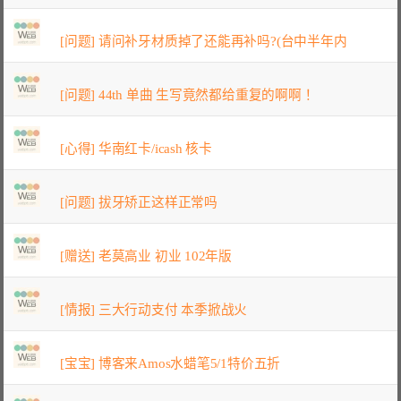
[问题] 请问补牙材质掉了还能再补吗?(台中半年内
[问题] 44th 单曲 生写竟然都给重复的啊啊！
[心得] 华南红卡/icash 核卡
[问题] 拔牙矫正这样正常吗
[赠送] 老莫高业 初业 102年版
[情报] 三大行动支付 本季掀战火
[宝宝] 博客来Amos水蜡笔5/1特价五折