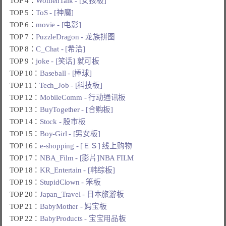
TOP 4：
WomenTalk - [女孩板]
TOP 5：
ToS - [神魔]
TOP 6：
movie - [电影]
TOP 7：
PuzzleDragon - 龙族拼图
TOP 8：
C_Chat - [希洽]
TOP 9：
joke - [笑话] 就可板
TOP 10：
Baseball - [棒球]
TOP 11：
Tech_Job - [科技板]
TOP 12：
MobileComm - 行动通讯板
TOP 13：
BuyTogether - [合购板]
TOP 14：
Stock - 股市板
TOP 15：
Boy-Girl - [男女板]
TOP 16：
e-shopping - [ＥＳ] 线上购物
TOP 17：
NBA_Film - [影片]NBA FILM
TOP 18：
KR_Entertain - [韩综板]
TOP 19：
StupidClown - 笨板
TOP 20：
Japan_Travel - 日本旅游板
TOP 21：
BabyMother - 妈宝板
TOP 22：
BabyProducts - 宝宝用品板