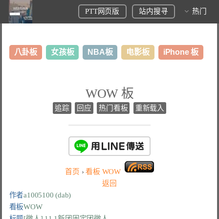
PTT网页版
站内搜寻
热门
八卦板
女孩板
NBA板
电影板
iPhone 板
日本旅游板
表特板
股市板
炒房板
LoL板
WOW 板
美食板
追踪
回应
热门看板
重新载入
首页
›
看板
WOW
返回
作者
a1005100 (dab)
看板
WOW
标题
[徵人] 11.1新团固定团徵人