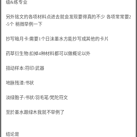
级&练专业

另外铭文的各项材料点进去就会发现要得真的不少 各项常常要2
-5个 稍微举例一下

抄写暗月卡:需要1个日沫墨水方能抄写成其他的卡片

药草衍生物:扣掉4种材料都可以做概论以外

扭动样本:符印/武器

地脉残渣:书状

淡绿胞子:书状/羽毛笔/梵陀符文

至於墨水跟绿木我就不举例了

结论是
