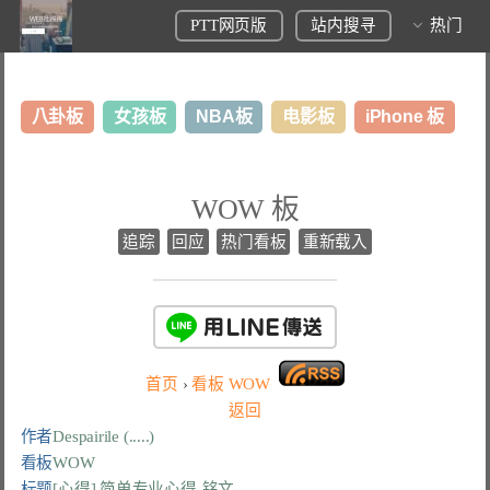
PTT网页版
站内搜寻
热门
八卦板
女孩板
NBA板
电影板
iPhone 板
日本旅游板
表特板
股市板
炒房板
LoL板
WOW 板
美食板
追踪
回应
热门看板
重新载入
首页
›
看板
WOW
返回
作者
Despairile (.....)
看板
WOW
标题
[心得] 简单专业心得-铭文