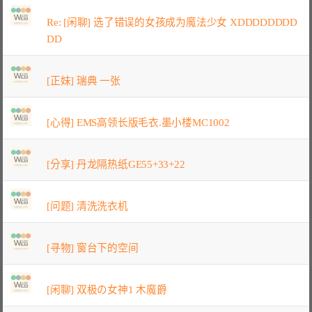
Re: [闲聊] 选了错误的女孩成为魔法少女 XDDDDDDDD
DD
[正妹] 瑞典 一张
[心得] EMS高领长版毛衣.墨小楼MC1002
[分享] 丹龙隔热纸GE55+33+22
[问题] 清洗洗衣机
[寻物] 窗台下的空间
[闲聊] 双极の女神1 木魔爵