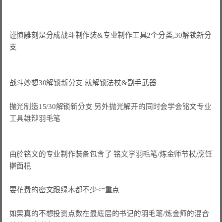
谨慎雕刻是分成战斗制作装&专业制作工具2个分类,30解锁新分
支

战斗妙想30解锁新分支 就解锁法杖&副手武器

抛光制造15/30解锁新分支 
另外抛光解开的同时会学会铭文专业
工具雄辩羽毛笔
由於铭文的专业制作装备包含了 铭文学羽毛笔/炼金师节杖/烹饪
擀面棍

要花费的密文跟绿木都不少<=重点
如果真的不想投资点数在最底层的书记的羽毛笔/炼金师的混合