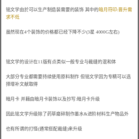
铭文学由於可以生产制造装需要的装饰 其中的
暗月符印:晋升需
求不低
虽然现在4个装饰的价格都已经下降不少(3星 4000G左右)

铭文学的设计在11版有点类似一般专业与裁缝的混和体

大部分专业都需要持续使用原料制作 但铭文学因为专精可以选
择增补文献取得

暗月卡 并藉由暗月卡装饰以及抄写:暗月卡升级

因此铭文学升级除了药草磨碎制作墨水&进阶材料生产物品外

也有所谓的打怪(通常搭配裁缝)来升级
