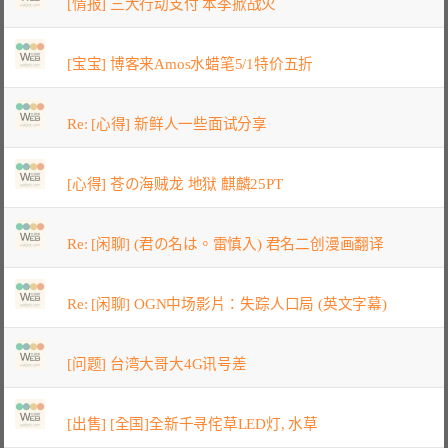
[情报] 三大行动支付 本季掀战火
[宝宝] 博客来Amos水蜡笔5/1特价五折
Re: [心得] 新鲜人一些面试分享
[心得] 苍の海贼龙 地狱 麒麟25PT
Re: [闲聊] (君の名は。雷慎入) 君名二创漫画翻译
Re: [闲聊] OGN中场影片：失踪人口局 (英文字幕)
[问题] 台湾大哥大4G讯号差
[出售] [全国]全新千寻侘草LED灯, 水草