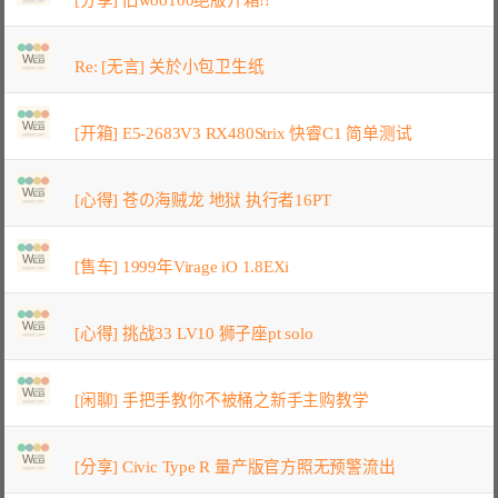
Re: [无言] 关於小包卫生纸
[开箱] E5-2683V3 RX480Strix 快睿C1 简单测试
[心得] 苍の海贼龙 地狱 执行者16PT
[售车] 1999年Virage iO 1.8EXi
[心得] 挑战33 LV10 狮子座pt solo
[闲聊] 手把手教你不被桶之新手主购教学
[分享] Civic Type R 量产版官方照无预警流出