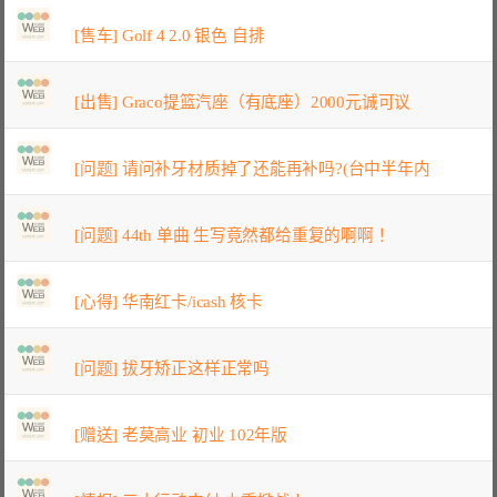
[售车] Golf 4 2.0 银色 自排
[出售] Graco提篮汽座（有底座）2000元诚可议
[问题] 请问补牙材质掉了还能再补吗?(台中半年内
[问题] 44th 单曲 生写竟然都给重复的啊啊！
[心得] 华南红卡/icash 核卡
[问题] 拔牙矫正这样正常吗
[赠送] 老莫高业 初业 102年版