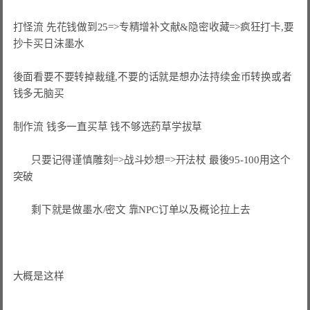
打怪流 先花钱做到25=>专精增补文献&隐密收藏=>疯狂打卡,要
抄卡买日沫墨水

後面看要不要转掉裁缝,不要的话就是想办法持续金币转换或者
钱多无脑买

制作流 钱多一直买草 钱不够选药草学拔草

       只要记得谨慎雕刻=>战斗妙想=>开法杖 最後95-100用这个
突破

       剩下就是做墨水/密文 靠NPC订单以及概论拉上去

大概是这样
