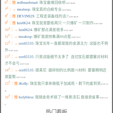
F
6
：推 
redbeanbread
: 珠宝最难回收吧
F
7
：→ 
mealoop
: 珠宝真的白痴专业
F
8
：推 
DEVIN929
: 工程走装备线的话:?
F
9
：推 
luis0624
: 珠宝就是要练两只 一只爆矿 一只制作
F
10
：→ 
luis0624
: 爆矿那点满差很多
F
11
：→ 
mealoop
: 爆矿我是快集满80点惹
F
12
：→ 
orz65535
: 珠宝长年一直都是我的金源主力  这版也不例
外
F
13
：→ 
orz65535
: 只是这版细节太多了  连切宝石都要塞对材料
才不会亏
F
14
：→ 
orz65535
: 德莱尼  磨碎粉的比例跟+5材料  要塞精明还
是复数
F
15
：推 
iKelly
: 珠宝我只拿来做瓶子加减用，剩下的废到笑
 01/07 12:
F
16
：推 
holybless
: 我链金奇术链了一堆亵渎石 直接卖省事
 01/07 13:2
热门看板