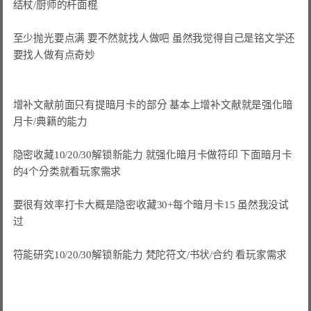
结杖/厨师的杆面棍

至少抛光要点满 要不然就找人做吧 虽然我觉得自己是铭文学还
要找人做有点奇妙

增补文献前面只有提暗月卡的部分 基本上增补文献就是强化暗
月卡/典籍的能力

隐密收藏10/20/30解锁新能力 就强化暗月卡做符印 下面暗月卡
的4个分类就看玩家需求

要很有效率打卡大概是隐密收藏30+每个暗月卡15 虽然我没试
过

符能研究10/20/30解锁新能力 梵陀符文/书状/合约 看玩家需求
