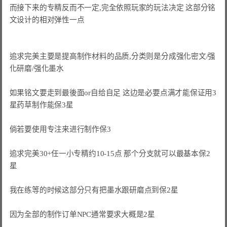
而接下来的专精反而不一定,完全依照玩家的玩法决定 这部分铭
文设计的相对弹性一点

追求完美主要是提高制作材料的品质,分类则是分成强化密文/强
化研磨/强化墨水

如果铭文要走到最後面or自给自足 这边是必要点满才能保证用3
星药草制作能保3星

倘若要使用专注来进行制作保3

追求完美30+任一小专精约10-15点 那个分支就可以最基本保2
星

我在练等的时候这部分只有把墨水跟研磨点到保2星

因为全部的制作订单NPC通常要求大概是2星
