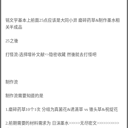
铭文学基本上前面25点应该是大同小异 磨碎药草&制作墨水相
关半成品

25之後

打怪流:选择增补文献=>隐密收藏 然後就去打怪吧
制作流
制作流需要知道的是

1.磨碎药草10个1次 分组为真菌花&诱滴草 vs 锥头草&祝绽花

2.前期需要的材料需求为 日沫墨水>>>>>无尽密文>>>>>>>>>>