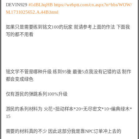
DEVIN929 
#1dBLhqHB
https://webptt.com/cn.aspx?n=bbs/WOW/
M.1731025652.A.44B.html
如果只是需要练到铭文100的玩家 就请参考上面的作法 下面我
写的都不用看
铭文学不管是哪种升级 练到95後 最後5点我没有记错的话 制作
都会变成绿色

仅有游民的弹跳系列100%升级

游民的系列材料为 火花+扭动样本*20+无尽密文*10+编典绿木*
15

需要的材料真的不少 因此这部分我是靠NPC订单冲上去的
