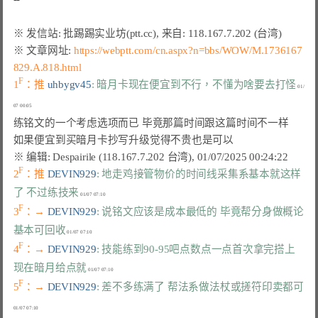
※ 文章网址: 
https://webptt.com/cn.aspx?n=bbs/WOW/M.1736167
829.A.818.html
F
1
：推 
uhbygv45
: 暗月卡现在便宜到不行，不懂为啥要去打怪
 01/
练铭文的一个考虑选项而已 毕竟那篇时间跟这篇时间不一样

F
2
：推 
DEVIN929
: 地走鸡接管物价的时间线采集系基本就这样
了 不过练技来
F
3
：→ 
DEVIN929
: 说铭文应该是成本最低的 毕竟帮分身做概论
基本可回收
F
4
：→ 
DEVIN929
: 技能练到90-95吧点数点一点首次拿完搭上
现在暗月给点就
F
5
：→ 
DEVIN929
: 差不多练满了 帮法系做法杖或搓符印卖都可