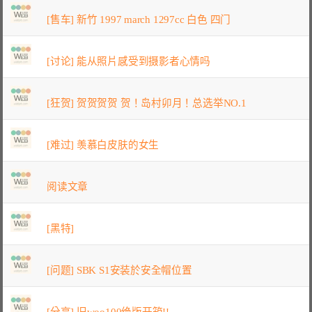
[售车] 新竹 1997 march 1297cc 白色 四门
[讨论] 能从照片感受到摄影者心情吗
[狂贺] 贺贺贺贺 贺！岛村卯月！总选举NO.1
[难过] 羡慕白皮肤的女生
阅读文章
[黑特]
[问题] SBK S1安装於安全帽位置
[分享] 旧woo100绝版开箱!!