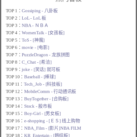
TOP 1：
Gossiping - 八卦板
TOP 2：
LoL - LoL 板
TOP 3：
NBA - ＮＢＡ
TOP 4：
WomenTalk - [女孩板]
TOP 5：
ToS - [神魔]
TOP 6：
movie - [电影]
TOP 7：
PuzzleDragon - 龙族拼图
TOP 8：
C_Chat - [希洽]
TOP 9：
joke - [笑话] 就可板
TOP 10：
Baseball - [棒球]
TOP 11：
Tech_Job - [科技板]
TOP 12：
MobileComm - 行动通讯板
TOP 13：
BuyTogether - [合购板]
TOP 14：
Stock - 股市板
TOP 15：
Boy-Girl - [男女板]
TOP 16：
e-shopping - [ＥＳ] 线上购物
TOP 17：
NBA_Film - [影片]NBA FILM
TOP 18：
KR_Entertain - [韩综板]