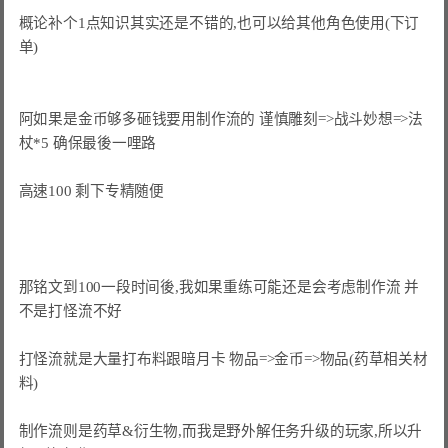
概论补个1点知识其实还是不错的,也可以给其他角色使用(下订
单)

阿如果是金币够多砸钱要用制作流的 谨慎雕刻=>战斗妙想=>法
杖*5 确保最後一哩路

高速100 剩下专精随便

那铭文到100一段时间後,我如果重练可能还是会考虑制作流 并
不是打怪流不好

打怪流就是大量打布料跟暗月卡 物品=>金币=>物品(药草相关材
料)

制作流则是药草&衍生物,而我是野外解任务升级的玩家,所以升