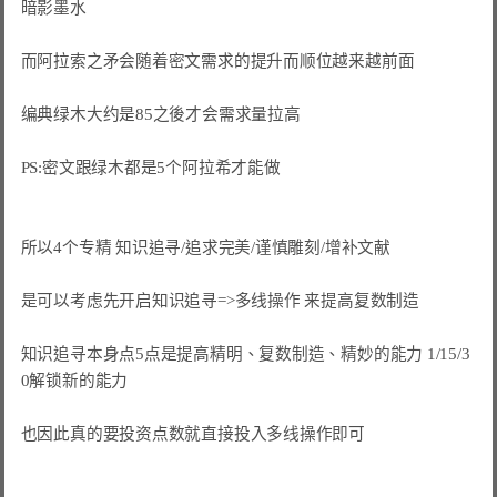
暗影墨水

而阿拉索之矛会随着密文需求的提升而顺位越来越前面

编典绿木大约是85之後才会需求量拉高

PS:密文跟绿木都是5个阿拉希才能做

所以4个专精 知识追寻/追求完美/谨慎雕刻/增补文献

是可以考虑先开启知识追寻=>多线操作 来提高复数制造

知识追寻本身点5点是提高精明、复数制造、精妙的能力 1/15/3
0解锁新的能力

也因此真的要投资点数就直接投入多线操作即可
