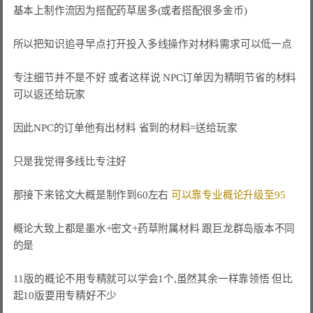
基本上制作流因为搭配药草居多(或者搭配很多金币)

所以把知识追寻早点打开投入多线操作对材料需求可以低一点

专注细节并不是不好 或者这样说 
NPC订单因为精明节省的材料
因此NPC的订单他有出材料 省到的材料=送给玩家
只是我觉得多线比专注好

那接下来铭文大概是制作到60左右 
可以靠专业概论升级至95
概论大致上都是墨水+密文+药草附属材料 跟巨龙群岛版本不同
的是

11版的概论不用专精就可以学会1个,虽然其余一样靠领悟 但比
起10版要用专精好不少
