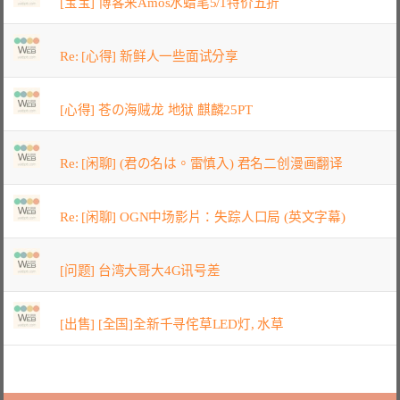
[宝宝] 博客来Amos水蜡笔5/1特价五折
Re: [心得] 新鲜人一些面试分享
[心得] 苍の海贼龙 地狱 麒麟25PT
Re: [闲聊] (君の名は。雷慎入) 君名二创漫画翻译
Re: [闲聊] OGN中场影片：失踪人口局 (英文字幕)
[问题] 台湾大哥大4G讯号差
[出售] [全国]全新千寻侘草LED灯, 水草