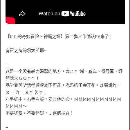
【JoJo的奇妙冒险 × 神魔之塔】第二弹合作确认PV来了！

有石之海的承太郎耶~

这是一个没有暴力温馨的地方
，
ㄊㄨㄚˋ堵
、
尬车
、
得冠军
，
好
胆就来ＧＧＹＹ
品学兼优听话孝顺根本不可能
，
老妈奶子会开花
，
炸弹爆炸
，
ㄆㄧ ㄌㄧ ㄆㄚ ㄌㄚ
左手红中
，
右手白板
，
安非他的命
，
ＭＭＭＭＭＭＭＭＭＭＭ
ＭＭＭＭ
不要犹豫
，
不要怀疑
，
Ｊ喜齁搜在
！