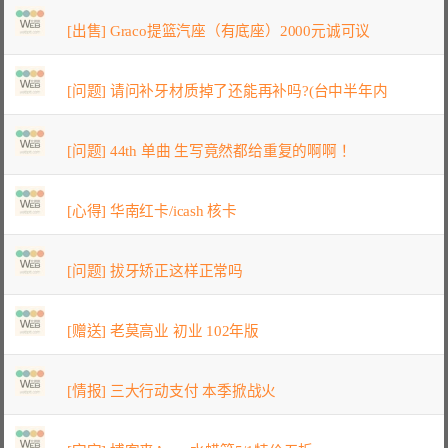
[出售] Graco提篮汽座（有底座）2000元诚可议
[问题] 请问补牙材质掉了还能再补吗?(台中半年内
[问题] 44th 单曲 生写竟然都给重复的啊啊！
[心得] 华南红卡/icash 核卡
[问题] 拔牙矫正这样正常吗
[赠送] 老莫高业 初业 102年版
[情报] 三大行动支付 本季掀战火