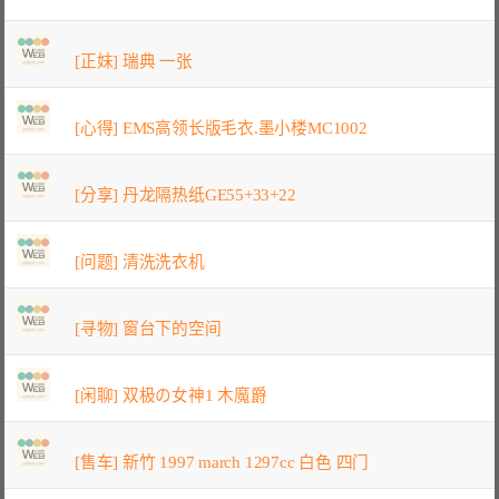
[正妹] 瑞典 一张
[心得] EMS高领长版毛衣.墨小楼MC1002
[分享] 丹龙隔热纸GE55+33+22
[问题] 清洗洗衣机
[寻物] 窗台下的空间
[闲聊] 双极の女神1 木魔爵
[售车] 新竹 1997 march 1297cc 白色 四门