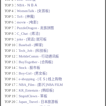
TOP 3：
NBA - ＮＢＡ
TOP 4：
WomenTalk - [女孩板]
TOP 5：
ToS - [神魔]
TOP 6：
movie - [电影]
TOP 7：
PuzzleDragon - 龙族拼图
TOP 8：
C_Chat - [希洽]
TOP 9：
joke - [笑话] 就可板
TOP 10：
Baseball - [棒球]
TOP 11：
Tech_Job - [科技板]
TOP 12：
MobileComm - 行动通讯板
TOP 13：
BuyTogether - [合购板]
TOP 14：
Stock - 股市板
TOP 15：
Boy-Girl - [男女板]
TOP 16：
e-shopping - [ＥＳ] 线上购物
TOP 17：
NBA_Film - [影片]NBA FILM
TOP 18：
KR_Entertain - [韩综板]
TOP 19：
StupidClown - 笨板
TOP 20：
Japan_Travel - 日本旅游板