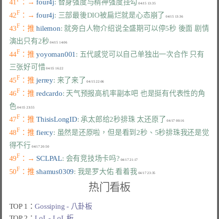
41
：→ 
four4j
: 替身强度与精神强度挂勾
F
42
：→ 
four4j
: 三部最後DIO被扁烂就是心态崩了
F
43
：推 
hilemon
: 就旁白人物介绍说全盛期可以停5秒 後面 剧情
演出只有2秒
F
44
：推 
yoyoman001
: 五代感觉可以自己单独出一次合作 只有
三张好可惜
F
45
：推 
jerrey
: 来了来了
F
46
：推 
redcardo
: 天气预报高机率副本吧 也是挺有代表性的角
色
F
47
：推 
ThisisLongID
: 承太郎给2秒排珠 太还原了
F
48
：推 
fiercy
: 虽然是还原啦，但是看到2秒、5秒排珠我还是觉
得不行
F
49
：→ 
SCLPAL
: 会有竞技场卡吗?
F
50
：推 
shamus0309
: 我是罗大佑 看着我
热门看板
TOP 1：
Gossiping - 八卦板
TOP 2：
LoL - LoL 板