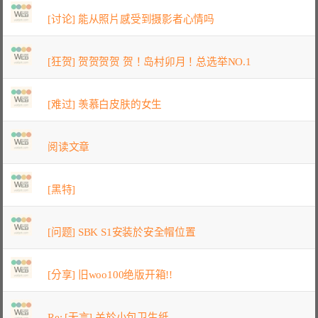
[讨论] 能从照片感受到摄影者心情吗
[狂贺] 贺贺贺贺 贺！岛村卯月！总选举NO.1
[难过] 羡慕白皮肤的女生
阅读文章
[黑特]
[问题] SBK S1安装於安全帽位置
[分享] 旧woo100绝版开箱!!
Re: [无言] 关於小包卫生纸