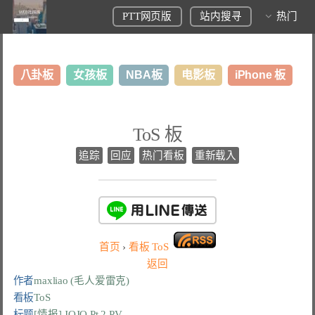
PTT网页版
站内搜寻
热门
八卦板
女孩板
NBA板
电影板
iPhone 板
日本旅游板
表特板
股市板
炒房板
LoL板
ToS 板
美食板
追踪
回应
热门看板
重新载入
首页
›
看板
ToS
返回
作者
maxliao (毛人爱雷克)
看板
ToS
标题
[情报] JOJO Pt.2 PV