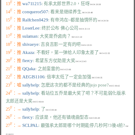
F
13
：推 
wa711215
: 有承太郎世界2.0，狂呀
F
14
：推 
conqueror507
: 看来是继续养生
F
15
：推 
Ralfchen0429
: 有帝鸿在~都是抽情怀的
F
16
：推 
LoserLee
: 终於公布 佛心公司
F
17
：推 
sulaman
: 大奖是乔卤肉？
F
18
：推 
shivaeye
: 吉良吉影一定有的吧
F
19
：推 
Akaza
: 不看好，第一弹给人印象太差了
F
20
：推 
fiercy
: 希望东方仗助是大奖
F
21
：推 
QQaka
: 之前蛮雷的
F
22
：推 
AEGIS1106
: 倍率太低了一定会加强
F
23
：嘘 
sallyhelp
: 怎麽这次的都不是经典的jojo pose?
F
24
：→ 
sallyhelp
: 看站位五乔是最大奖了吧？不可能弱化版承
太郎还是大奖
F
25
：→ 
sallyhelp
: 了
F
26
：→ 
fiercy
: 应该是，他还有镇魂曲型态
F
27
：→ 
SCLPAL
: 最强承太郎是哪个时期能停几秒阿?3後4前?
 04/