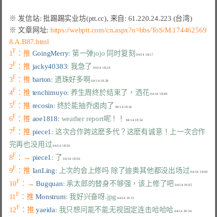
※ 文章网址: 
https://webptt.com/cn.aspx?n=bbs/ToS/M.174462569
8.A.B87.html
F
1
：推 
GoingMerry
: 第一弹jojo 同时复刻
F
2
：推 
jacky40383
: 我急了
F
3
：推 
barton
: 遗珠好多啊
F
4
：推 
tenchimuyo
: 养生周终於结束了，洒花
F
5
：推 
recosin
: 终於能抽乔卤肉了
F
6
：推 
aoe1818
: weather report呢！！
F
7
：推 
piece1
: 这次合作跨这麽多代？这麽有诚意！上一次合作
完再也没用过
F
8
：→ 
piece1
: 了
F
9
：推 
IanLing
: 上次的会上修吗 除了迪奥其他都没出场过
F
10
：→ 
Bugquan
: 承太郎的替身不够强，该上修了吧
F
11
：推 
Monstrum
: 我好兴奋呀.jpg
F
12
：推 
yaeida
: 我只想问能不能无视固定连击哈哈哈