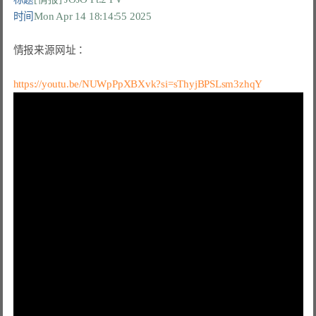
时间
Mon Apr 14 18:14:55 2025
情报来源网址：

https://youtu.be/NUWpPpXBXvk?si=sThyjBPSLsm3zhqY