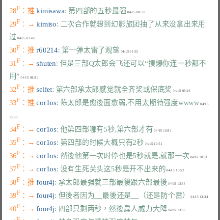
F
28
：推 
kimisawa
: 第四部的五秒最强
F
29
：→ 
kimiso
: 二次合作就想到幻影旅团抽了从来没拿出来用
过
F
30
：推 
r60214
: 第一弹太雷了观望
F
31
：→ 
shuten
: 但是三部Q太郎会飞还可以“揍爆你连一秒都不
用”
F
32
：推 
selfet
: 第六部承太郎感觉就全齐奖或保底奖
F
33
：推 
cor1os
: 陈太郎是愈後面愈弱,不用太期待强度wwww
 04/15 
F
34
：→ 
cor1os
: 他第四部哪有5秒,第六部才有
F
35
：→ 
cor1os
: 第四部的时候大概只有2秒
F
36
：→ 
cor1os
: 然後他第一次时停也是5秒就是,就那一次
F
37
：→ 
cor1os
: 没有生死关头这5秒是开不出来的
F
38
：推 
four4j
: 承太郎最强就三部最後跟六部最後
F
39
：→ 
four4j
: 但後者因为__最後还是__（还是防个雷）
F
40
：→ 
four4j
: 四部只剩两秒，然後扁人威力大降
F