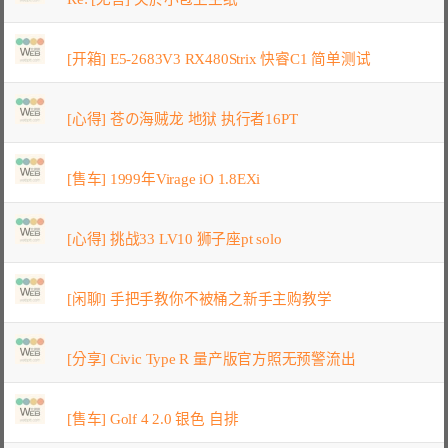
[开箱] E5-2683V3 RX480Strix 快睿C1 简单测试
[心得] 苍の海贼龙 地狱 执行者16PT
[售车] 1999年Virage iO 1.8EXi
[心得] 挑战33 LV10 狮子座pt solo
[闲聊] 手把手教你不被桶之新手主购教学
[分享] Civic Type R 量产版官方照无预警流出
[售车] Golf 4 2.0 银色 自排