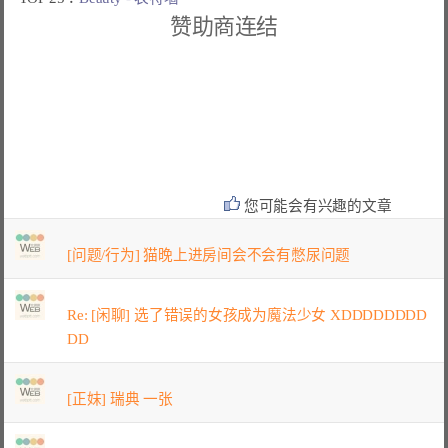
赞助商连结
您可能会有兴趣的文章
[问题/行为] 猫晚上进房间会不会有憋尿问题
Re: [闲聊] 选了错误的女孩成为魔法少女 XDDDDDDDD
DD
[正妹] 瑞典 一张