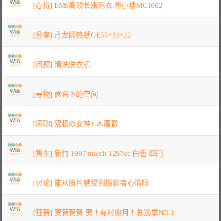
[心得] EMS高领长版毛衣.墨小楼MC1002
[分享] 丹龙隔热纸GE55+33+22
[问题] 清洗洗衣机
[寻物] 窗台下的空间
[闲聊] 双极の女神1 木魔爵
[售车] 新竹 1997 march 1297cc 白色 四门
[讨论] 能从照片感受到摄影者心情吗
[狂贺] 贺贺贺贺 贺！岛村卯月！总选举NO.1