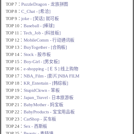
TOP 7：
PuzzleDragon - 龙族拼图
TOP 8：
C_Chat - [希洽]
TOP 9：
joke - [笑话] 就可板
TOP 10：
Baseball - [棒球]
TOP 11：
Tech_Job - [科技板]
TOP 12：
MobileComm - 行动通讯板
TOP 13：
BuyTogether - [合购板]
TOP 14：
Stock - 股市板
TOP 15：
Boy-Girl - [男女板]
TOP 16：
e-shopping - [ＥＳ] 线上购物
TOP 17：
NBA_Film - [影片]NBA FILM
TOP 18：
KR_Entertain - [韩综板]
TOP 19：
StupidClown - 笨板
TOP 20：
Japan_Travel - 日本旅游板
TOP 21：
BabyMother - 妈宝板
TOP 22：
BabyProducts - 宝宝用品板
TOP 23：
CarShop - 买车板
TOP 24：
Sex - 西斯板
TOP 25：
Beauty - 表特墙