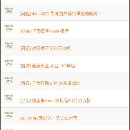
[问题] 44th 单曲 生写竟然都给重复的啊啊！
[心得] 华南红卡/icash 核卡
[问题] 拔牙矫正这样正常吗
[赠送] 老莫高业 初业 102年版
[情报] 三大行动支付 本季掀战火
[宝宝] 博客来Amos水蜡笔5/1特价五折
Re: [心得] 新鲜人一些面试分享