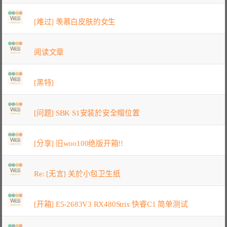
[难过] 羡慕白皮肤的女生
阅读文章
[黑特]
[问题] SBK S1安装於安全帽位置
[分享] 旧woo100绝版开箱!!
Re: [无言] 关於小包卫生纸
[开箱] E5-2683V3 RX480Strix 快睿C1 简单测试