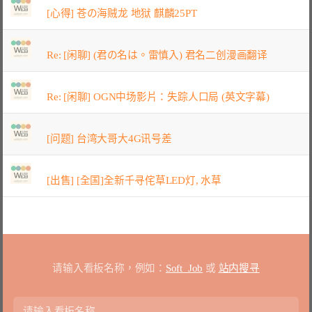
[心得] 苍の海贼龙 地狱 麒麟25PT
Re: [闲聊] (君の名は。雷慎入) 君名二创漫画翻译
Re: [闲聊] OGN中场影片：失踪人口局 (英文字幕)
[问题] 台湾大哥大4G讯号差
[出售] [全国]全新千寻侘草LED灯, 水草
请输入看板名称，例如：
Soft_Job
或
站内搜寻