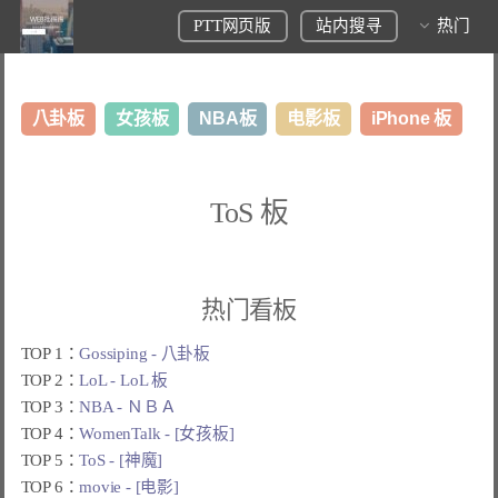
PTT网页版
站内搜寻
热门
八卦板
女孩板
NBA板
电影板
iPhone 板
日本旅游板
表特板
股市板
炒房板
LoL板
ToS 板
美食板
热门看板
TOP 1：
Gossiping - 八卦板
TOP 2：
LoL - LoL 板
TOP 3：
NBA - ＮＢＡ
TOP 4：
WomenTalk - [女孩板]
TOP 5：
ToS - [神魔]
TOP 6：
movie - [电影]