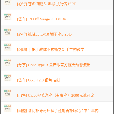
[心得] 苍の海贼龙 地狱 执行者16PT
[售车] 1999年Virage iO 1.8EXi
[心得] 挑战33 LV10 狮子座pt solo
[闲聊] 手把手教你不被桶之新手主购教学
[分享] Civic Type R 量产版官方照无预警流出
[售车] Golf 4 2.0 银色 自排
[出售] Graco提篮汽座（有底座）2000元诚可议
[问题] 请问补牙材质掉了还能再补吗?(台中半年内