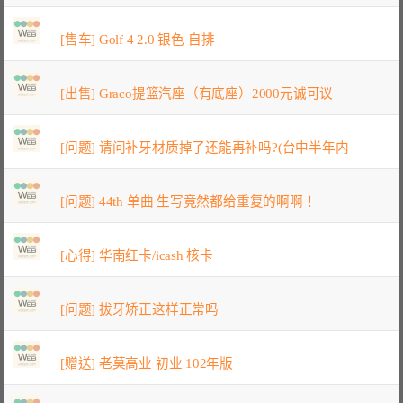
[售车] Golf 4 2.0 银色 自排
[出售] Graco提篮汽座（有底座）2000元诚可议
[问题] 请问补牙材质掉了还能再补吗?(台中半年内
[问题] 44th 单曲 生写竟然都给重复的啊啊！
[心得] 华南红卡/icash 核卡
[问题] 拔牙矫正这样正常吗
[赠送] 老莫高业 初业 102年版