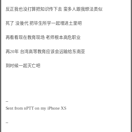
反正我也没打算把知识传下去 蛮多人跟我想法类似

死了 没後代 把毕生所学一起埋进土里吧

再看看现在教育现场 老师根本高危职业

再20年 台湾高等教育应该会远输给东南亚

到时候一起灭亡吧

--

Sent from nPTT on my iPhone XS
