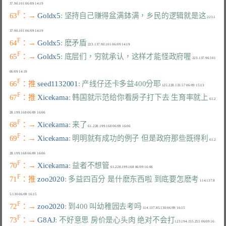
F
63
：→ 
Goldx5
: 坚持自己赚得盆满鉢满，乡民的逻辑就是这
 223.1
F
64
：→ 
Goldx5
: 麽矛盾
F
65
：→ 
Goldx5
: 底层们，穷就承认，这样才能怪政府喔
 223.137.90.101 
F
66
：推 
seed1132001
: 产线仔还卡多益400分耶
F
67
：推 
Xicekama
: 韩国就示范给你看房子打下去 生育率就上
 61.2
F
68
：→ 
Xicekama
: 来了
F
69
：→ 
Xicekama
: 明明就有成功的例子 但是政府那些既得利
 61.2
F
70
：→ 
Xicekama
: 益者不想管
F
71
：推 
zoo2020
: 多益四百分 是什麽东西啦 到底要怎麽考
 114.137.8
F
72
：→ 
zoo2020
: 到400 叫幼稚园去考吗
F
73
：→ 
G8AJ
: 不好意思 房价是心头肉 绝对不会打
123.194.155.255 06/09 16: