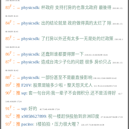
F
83
：→ 
physicsdk
: 杯政府 支持打房的也靠北政府 最後得
  218.161.13.
F
84
：→ 
physicsdk
: 出的结论就是 政府做得真的太烂了 除
  218.161.13.
F
85
：→ 
physicsdk
: 了打房以外还有太多一无是处的烂政策
  218.161.1
F
86
：→ 
physicsdk
: 还蠢到谁都要得罪一下
F
87
：→ 
physicsdk
: 造成台湾少子化的问题 很多 房价只占
  218.161.13.
F
88
：→ 
physicsdk
: 一部份甚至不是最直接影响
F
89
：推 
F20V
: 股票是输多少啦，整天怨天尤人
F
90
：推 
sqt
: 套一句台词:我一辈子不会微积分.还不是活得好
     42.7
F
91
：→ 
sqt
: 好的
F
92
：推 
x9858627899
: 祝一楼赶快投胎到非洲印度
F
93
：推 
pacino
: 1楼拍拍，压力很大喔？