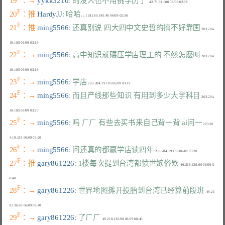
19
：→ 
yykk3210
: 的没人也不用挑学历了
F
20
：推 
HardyJJ
: 哈哈..
F
21
：推 
ming5566
: 还真别说 四大四中文史哲的搞不好靠国
 203.204.
F
22
：→ 
ming5566
: 高中知识就碾压学店理工的 不然怎麽叫
 203.204.
F
23
：→ 
ming5566
: 学店
F
24
：→ 
ming5566
: 而且产线那些知识 有用到多少大学科目
 203.204.
F
25
：→ 
ming5566
: 吗 ㄏㄏ 有些去买书来自己背一背 ai问一
 203.20
F
26
：→ 
ming5566
: 问还真的都赢学店读四年
F
27
：推 
gary861226
: 1楼每次提到台湾都愤世嫉俗欸
  49.218.136.90 06/09 0
F
28
：→ 
gary861226
: 世界地图摊开投胎到台湾已经算前段班
  49.21
F
29
：→ 
gary861226
: 了ㄏㄏ