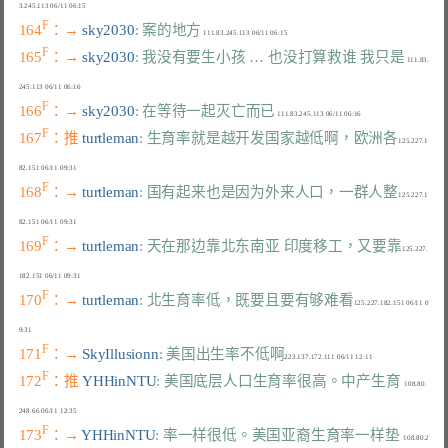
F
164
：→ 
sky2030
: 案的地方
F
165
：→ 
sky2030
: 我没有要生小孩 … 也没打算救谁 我只是
 111.83.
F
166
：→ 
sky2030
: 在等待一起灭亡而已
F
167
：推 
turtleman
: 生育率就是越开发国家越低啊，欧洲各
125.227.1
F
168
：→ 
turtleman
: 国有起来也是因为外来人口，一群人整
125.227.1
F
169
：→ 
turtleman
: 天在那边靠北东南亚 印度移工，又要靠
125.227.
F
170
：→ 
turtleman
: 北生育率低，既要且要有够难看
125.227.182.151 06/11 0
F
171
：→ 
SkyIllusionn
: 美国出生率不低啊
F
172
：推 
YHHinNTU
: 美国底层人口生育率很高。中产生育
  108.80.
F
173
：→ 
YHHinNTU
: 率一样很低。美国亚裔生育率一样垫
  108.80.2