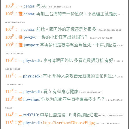
F
105
：→ 
centra
: 考5A
F
106
：推 
centra
: 再加上台湾的单一价值观。不念理工就是没
 112.1
F
107
：→ 
centra
: 前途。跟国外的环境还是差很多
F
108
：推 
pwctw
: 一楼的小粉红有出过国吗？
F
109
：推 
junsport
: 学再多也是被毒驾酒驾撞死，干嘛那麽累
 111.83.
F
110
：→ 
physicsdk
: 拿台湾跟国外比 多看点数据分析 有好
  218.161.1
F
111
：→ 
physicsdk
: 有坏 那种人身攻击无脑挺的言论也是少
  218.16
F
112
：→ 
physicsdk
: 看点 有益身心健康
F
113
：嘘 
howshue
: 你以为东南亚生育率有高多少吗？
 114.136.77.195 06/1
F
114
：→ 
red0210
: 中华民国是没 1F 讲得那麽烂啦
F
115
：推 
physicsdk
: 
https://i.verb.tw/DhoosvEi.jpg