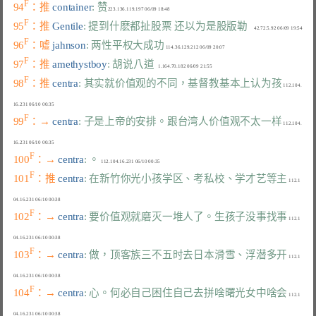
F
94
：推 
container
: 赞
F
95
：推 
Gentile
: 提到什麽都扯股票 还以为是股版勒
F
96
：嘘 
jahnson
: 两性平权大成功
F
97
：推 
amethystboy
: 胡说八道
F
98
：推 
centra
: 其实就价值观的不同，基督教基本上认为孩
 112.104.
F
99
：→ 
centra
: 子是上帝的安排。跟台湾人价值观不太一样
 112.104.
F
100
：→ 
centra
: 。
F
101
：推 
centra
: 在新竹你光小孩学区、考私校、学才艺等主
 112.1
F
102
：→ 
centra
: 要价值观就磨灭一堆人了。生孩子没事找事
 112.1
F
103
：→ 
centra
: 做，顶客族三不五时去日本滑雪、浮潜多开
 112.1
F
104
：→ 
centra
: 心。何必自己困住自己去拼啥曙光女中啥会
 112.1