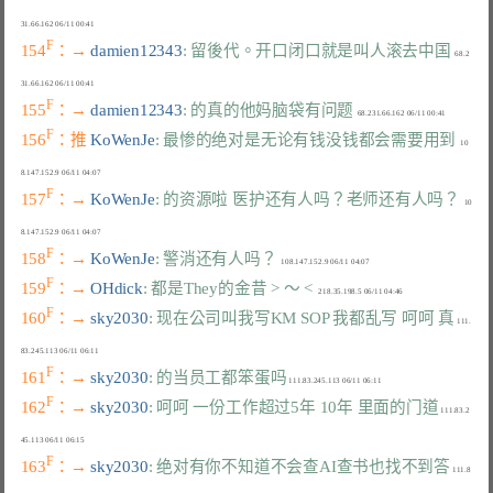
F
154
：→ 
damien12343
: 留後代。开口闭口就是叫人滚去中国
  68.2
F
155
：→ 
damien12343
: 的真的他妈脑袋有问题
F
156
：推 
KoWenJe
: 最惨的绝对是无论有钱没钱都会需要用到
  10
F
157
：→ 
KoWenJe
: 的资源啦 医护还有人吗？老师还有人吗？
  10
F
158
：→ 
KoWenJe
: 警消还有人吗？
F
159
：→ 
OHdick
: 都是They的金昔 > ～ <
F
160
：→ 
sky2030
: 现在公司叫我写KM SOP 我都乱写 呵呵 真
 111.
F
161
：→ 
sky2030
: 的当员工都笨蛋吗
F
162
：→ 
sky2030
: 呵呵 一份工作超过5年 10年 里面的门道
 111.83.2
F
163
：→ 
sky2030
: 绝对有你不知道不会查AI查书也找不到答
 111.8