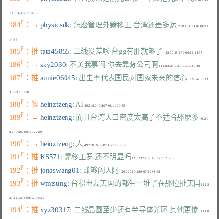
F
184
：→ 
physicsdk
: 怎麽管理外籍移工 台湾还差多远
  218.161.13.66 06/11 
F
185
：推 
tpta45855
: 二线没差啦 台gg有肝就够了
F
186
：→ 
sky2030
: 不关我事啊 你去靠背公司啊
F
187
：推 
annie06045
: 出生率代表国民对国家未来的信心
  122.26.30.13
F
188
：嘘 
heinztzeng
: AI
F
189
：→ 
heinztzeng
: 而且台湾人口密度太高了不适合那麽多
 49.21
F
190
：→ 
heinztzeng
: 人
F
191
：推 
KS571
: 靠移工罗 还不明显吗
F
192
：推 
jonaswang01
: 赚够闪人阿
F
193
：推 
wmtsung
: 台积电去美国的都生一堆了在那边扯美国
111.2
F
194
：推 
xyz30317
: 二线晶圆至少还有半导体光环 其他更惨
   111.8