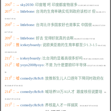
F
206
：→ 
sky2030
: 印度喔 呵 印度都废物居多
F
207
：→ 
littlebone
: 台湾的生育率确实低到政府该检讨 但
 36.228.157.1
F
208
：→ 
littlebone
: 台湾比许多国家好也是事实 中国很
 36.228.157.153 0
F
209
：→ 
littlebone
: 好去 觉得好就真的去啊
F
210
：推 
icekeyboardy
: 说欧美亚裔的生育率都至少1.3-1.5
  99.47.182.
F
211
：→ 
icekeyboardy
: 比台湾的显着高很多好吗
F
212
：嘘 
yoyo2008yoyo
: 不是 为什麽要欧印半导体
 125.227.10.115 06/21 00:
F
213
：嘘 
comedyc8c8c8
: 放推新生儿人口逐年下降同时政府在
F
214
：→ 
comedyc8c8c8
: 喊培养50万AI人才  跟废核但说要培
    39.
F
215
：→ 
comedyc8c8c8
: 养核能人才一样搞笑