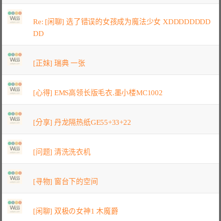
Re: [闲聊] 选了错误的女孩成为魔法少女 XDDDDDDDD
DD
[正妹] 瑞典 一张
[心得] EMS高领长版毛衣.墨小楼MC1002
[分享] 丹龙隔热纸GE55+33+22
[问题] 清洗洗衣机
[寻物] 窗台下的空间
[闲聊] 双极の女神1 木魔爵