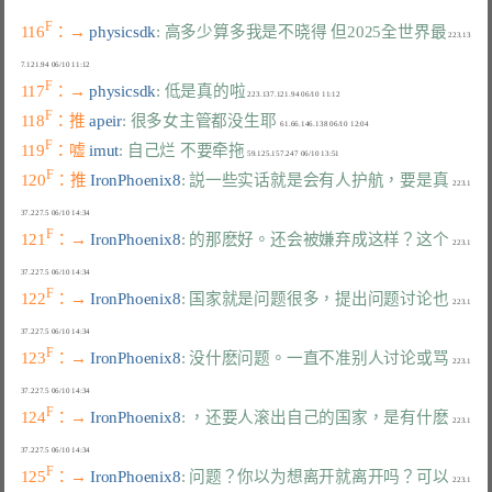
F
116
：→ 
physicsdk
: 高多少算多我是不晓得 但2025全世界最
 223.13
F
117
：→ 
physicsdk
: 低是真的啦
F
118
：推 
apeir
: 很多女主管都没生耶
F
119
：嘘 
imut
: 自己烂 不要牵拖
F
120
：推 
IronPhoenix8
: 説一些实话就是会有人护航，要是真
  223.1
F
121
：→ 
IronPhoenix8
: 的那麽好。还会被嫌弃成这样？这个
  223.1
F
122
：→ 
IronPhoenix8
: 国家就是问题很多，提出问题讨论也
  223.1
F
123
：→ 
IronPhoenix8
: 没什麽问题。一直不准别人讨论或骂
  223.1
F
124
：→ 
IronPhoenix8
: ，还要人滚出自己的国家，是有什麽
  223.1
F
125
：→ 
IronPhoenix8
: 问题？你以为想离开就离开吗？可以
  223.1