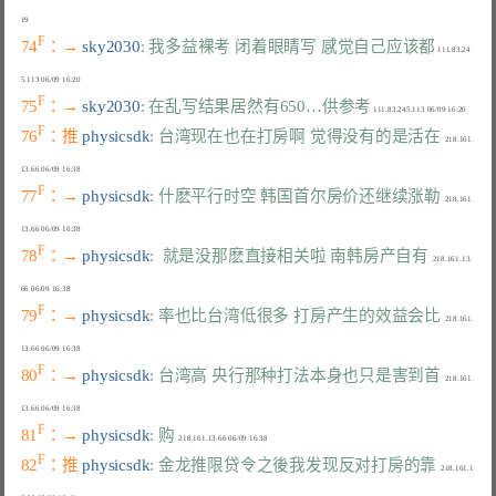
F
74
：→ 
sky2030
: 我多益裸考 闭着眼睛写 感觉自己应该都
 111.83.24
F
75
：→ 
sky2030
: 在乱写结果居然有650…供参考
F
76
：推 
physicsdk
: 台湾现在也在打房啊 觉得没有的是活在
  218.161.
F
77
：→ 
physicsdk
: 什麽平行时空 韩国首尔房价还继续涨勒
  218.161.
F
78
：→ 
physicsdk
:  就是没那麽直接相关啦 南韩房产自有
  218.161.13.
F
79
：→ 
physicsdk
: 率也比台湾低很多 打房产生的效益会比
  218.161.
F
80
：→ 
physicsdk
: 台湾高 央行那种打法本身也只是害到首
  218.161.
F
81
：→ 
physicsdk
: 购
F
82
：推 
physicsdk
: 金龙推限贷令之後我发现反对打房的靠
  218.161.1