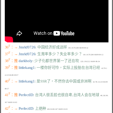
F
36
：→ 
Jmrkf0726
: 中国经济好成这样
F
37
：→ 
Jmrkf0726
: 生育率多少？失业率多少？
F
38
：推 
darkholy
: 少子化都世界第一了还在吹
F
39
：推 
littlekang1
: 一楼你好可怜，实际上投胎在台湾已经
   42.78.1
F
40
：→ 
littlekang1
: 是SSR了，不然你去中国或非洲啊
   42.78.14.125 06/09 
F
41
：推 
PerfectID
: 台湾人很丢脸也很自卑,台湾人会在地球
  49.216.90.
F
42
：→ 
PerfectID
: 上绝种