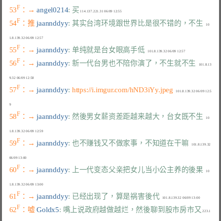
F
53
：→ 
angel0214
: 买
F
54
：推 
jaannddyy
: 其实台湾环境跟世界比是很不错的，不生
   10
F
55
：→ 
jaannddyy
: 单纯就是台女眼高手低
F
56
：→ 
jaannddyy
: 新一代台男也不陪你演了，不生就不生
   101.8.13
F
57
：→ 
jaannddyy
: 
https://i.imgur.com/hND3iYy.jpeg
   101.8.139.32 06/09 12:5
F
58
：→ 
jaannddyy
: 然後男女薪资差距越来越大，台女既不生
   10
F
59
：→ 
jaannddyy
: 也不赚钱又不做家事，不知道在干嘛
   101.8.139.32 
F
60
：→ 
jaannddyy
: 上一代变态父亲把女儿当小公主养的後果
   10
F
61
：→ 
jaannddyy
: 已经出现了，算是祸害後代
F
62
：嘘 
Goldx5
: 嘴上说政府越做越烂，然後聊到股市房市又
 223.1