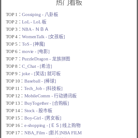
热门看板
TOP 1：
Gossiping - 八卦板
TOP 2：
LoL - LoL 板
TOP 3：
NBA - ＮＢＡ
TOP 4：
WomenTalk - [女孩板]
TOP 5：
ToS - [神魔]
TOP 6：
movie - [电影]
TOP 7：
PuzzleDragon - 龙族拼图
TOP 8：
C_Chat - [希洽]
TOP 9：
joke - [笑话] 就可板
TOP 10：
Baseball - [棒球]
TOP 11：
Tech_Job - [科技板]
TOP 12：
MobileComm - 行动通讯板
TOP 13：
BuyTogether - [合购板]
TOP 14：
Stock - 股市板
TOP 15：
Boy-Girl - [男女板]
TOP 16：
e-shopping - [ＥＳ] 线上购物
TOP 17：
NBA_Film - [影片]NBA FILM