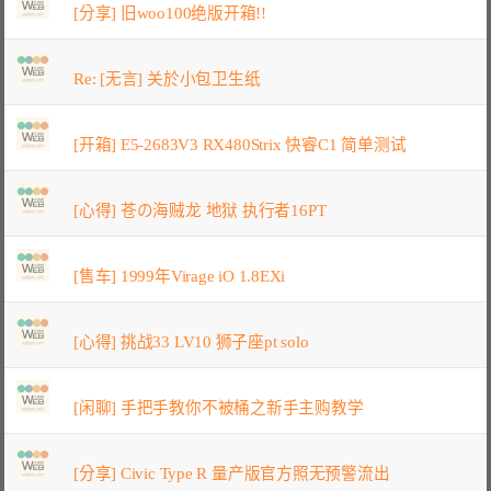
[分享] 旧woo100绝版开箱!!
Re: [无言] 关於小包卫生纸
[开箱] E5-2683V3 RX480Strix 快睿C1 简单测试
[心得] 苍の海贼龙 地狱 执行者16PT
[售车] 1999年Virage iO 1.8EXi
[心得] 挑战33 LV10 狮子座pt solo
[闲聊] 手把手教你不被桶之新手主购教学
[分享] Civic Type R 量产版官方照无预警流出