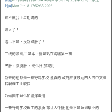
时间
Mon Jun  8 17:52:35 2026
这不就我上星期讲的

没人了！

喔…不是，没新鲜肝了！

二线的晶圆厂 基本上就是站在海啸第一排

老肝，脂肪肝 ，硬化肝 加减用

新来的也都是一些野鸡学校 说真的 政府应该鼓励四大四中文组
转职理工比较快

起码国中理化加减撑着用

一些野鸡学校理工的素质 都让人怀疑 他是不是睡到毕业的
