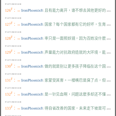
F
126
：→ 
IronPhoenix8
: 且有能力离开，谁不想去其他更好的
  223.1
F
127
：→ 
IronPhoenix8
: 国家？每个国家都有它的好坏，生育
  223.1
F
128
：→ 
IronPhoenix8
: 率只是一面照妖镜，因为百姓没什麽
  223.1
F
129
：→ 
IronPhoenix8
: 声量能力对抗政府造就的大环境，能
  223.1
F
130
：→ 
IronPhoenix8
: 做的就是别让更多孩子降临在这个国
  223.1
F
131
：→ 
IronPhoenix8
: 家蒙受其害。一楼嘴巴是臭了点，但
  223.1
F
132
：→ 
IronPhoenix8
: 是一针见血啊，问题这麽多却还不懂
  223.1
F
133
：→ 
IronPhoenix8
: 得自省改善的国家，未来走下坡是可
  223.1