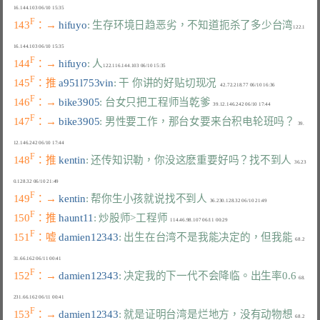
F
143
：→ 
hifuyo
: 生存环境日趋恶劣，不知道扼杀了多少台湾
122.1
F
144
：→ 
hifuyo
: 人
F
145
：推 
a951l753vin
: 干 你讲的好贴切现况
F
146
：→ 
bike3905
: 台女只把工程师当乾爹
F
147
：→ 
bike3905
: 男性要工作，那台女要来台积电轮班吗？
  39.
F
148
：推 
kentin
: 还传知识勒，你没这麽重要好吗？找不到人
  36.23
F
149
：→ 
kentin
: 帮你生小孩就说找不到人
F
150
：推 
haunt11
: 炒股师>工程师
F
151
：嘘 
damien12343
: 出生在台湾不是我能决定的，但我能
  68.2
F
152
：→ 
damien12343
: 决定我的下一代不会降临。出生率0.6
  68.
F
153
：→ 
damien12343
: 就是证明台湾是烂地方，没有动物想
  68.2