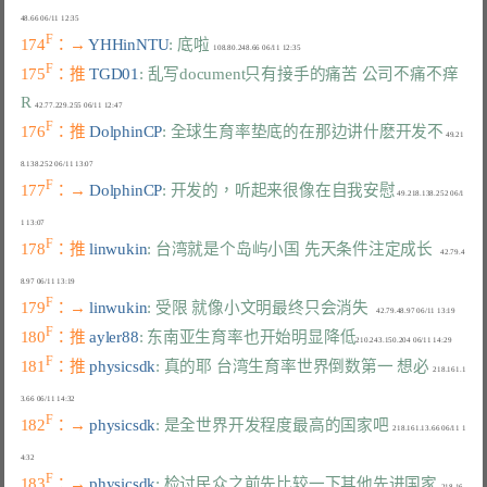
F
174
：→ 
YHHinNTU
: 底啦
F
175
：推 
TGD01
: 乱写document只有接手的痛苦 公司不痛不痒
R
F
176
：推 
DolphinCP
: 全球生育率垫底的在那边讲什麽开发不
 49.21
F
177
：→ 
DolphinCP
: 开发的，听起来很像在自我安慰
 49.218.138.252 06/1
F
178
：推 
linwukin
: 台湾就是个岛屿小国 先天条件注定成长
    42.79.4
F
179
：→ 
linwukin
: 受限 就像小文明最终只会消失
F
180
：推 
ayler88
: 东南亚生育率也开始明显降低
F
181
：推 
physicsdk
: 真的耶 台湾生育率世界倒数第一 想必
  218.161.1
F
182
：→ 
physicsdk
: 是全世界开发程度最高的国家吧
  218.161.13.66 06/11 1
F
183
：→ 
physicsdk
: 检讨民众之前先比较一下其他先进国家
  218.16