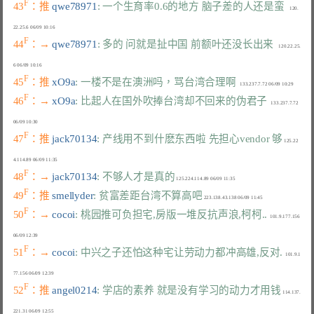
F
43
：推 
qwe78971
: 一个生育率0.6的地方 脑子差的人还是蛮
    120.
F
44
：→ 
qwe78971
: 多的 问就是扯中国 前额叶还没长出来
    120.22.25.
F
45
：推 
xO9a
: 一楼不是在澳洲吗，骂台湾合理啊
F
46
：→ 
xO9a
: 比起人在国外吹捧台湾却不回来的伪君子
   133.237.7.72 
F
47
：推 
jack70134
: 产线用不到什麽东西啦 先担心vendor 够
 125.22
F
48
：→ 
jack70134
: 不够人才是真的
F
49
：推 
smellyder
: 贫富差距台湾不算高吧
F
50
：→ 
cocoi
: 桃园推可负担宅,房版一堆反抗声浪,柯柯..
  101.9.177.156 
F
51
：→ 
cocoi
: 中兴之子还怕这种宅让劳动力都冲高雄,反对.
  101.9.1
F
52
：推 
angel0214
: 学店的素养 就是没有学习的动力才用钱
 114.137.