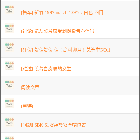
[售车] 新竹 1997 march 1297cc 白色 四门
[讨论] 能从照片感受到摄影者心情吗
[狂贺] 贺贺贺贺 贺！岛村卯月！总选举NO.1
[难过] 羡慕白皮肤的女生
阅读文章
[黑特]
[问题] SBK S1安装於安全帽位置