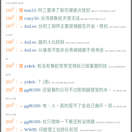
F
195
：嘘 
inru33
: 阿三要来了菊花绷紧点就好
F
196
：推 
crazy56
: 台湾是鲁蛇天堂无误
F
197
：→ 
AirLee
: 台积工程师主要是做报告开会，修机
  101.9.193.115 06/1
F
198
：→ 
AirLee
: 器的人比较缺
F
199
：→ 
AirLee
: 以後是不是非台青椒城都不用考虑
  101.9.193.115 06/13 14:
F
200
：嘘 
yeltek
: 有没有鲁蛇常常觉得自己很重要的挂
   101.10.8.209 06/13 
F
201
：→ 
yeltek
: ？ (笑)
F
202
：推 
gg86300
: 还留着的公司不过是觊觎便宜的水、
  61.218.53.138 
F
203
：→ 
gg86300
: 电、人，真的受不了会自己离开。现
  61.218.53.138 
F
204
：→ 
gg86300
: 在只是唉一下看还有没得蹭
F
205
：→ 
WWIII
: 印度理工在排队轮班