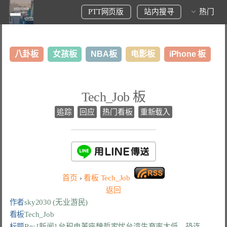
PTT网页版
站内搜寻
热门
八卦板
女孩板
NBA板
电影板
iPhone 板
日本旅游板
表特板
股市板
炒房板
LoL板
Tech_Job 板
美食板
追踪
回应
热门看板
重新载入
首页
›
看板
Tech_Job
返回
作者
sky2030 (无业游民)
看板
Tech_Job
标题
Re: [新闻] 台积电董座魏哲家忧台湾生育率太低　恐连