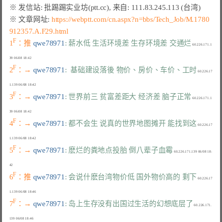
※ 文章网址: 
https://webptt.com/cn.aspx?n=bbs/Tech_Job/M.1780
912357.A.F29.html
F
1
：推 
qwe78971
: 薪水低 生活环境差 生存环境差 交通烂
 60.226.171.1
F
2
：→ 
qwe78971
:  基础建设落後 物价、房价、车价、工时
 60.226.17
F
3
：→ 
qwe78971
: 世界前三 贫富差距大 经济差 脑子正常
 60.226.171.1
F
4
：→ 
qwe78971
: 都不会生 说真的世界地图摊开 能找到这
 60.226.17
F
5
：→ 
qwe78971
: 麽烂的粪地点投胎 倒八辈子血霉
 60.226.171.139 06/08 18:
F
6
：推 
qwe78971
: 会说什麽台湾物价低 国外物价高的 剩下
 60.226.17
F
7
：→ 
qwe78971
: 岛上生存没有出国过生活的幻想底层了
 60.226.171.