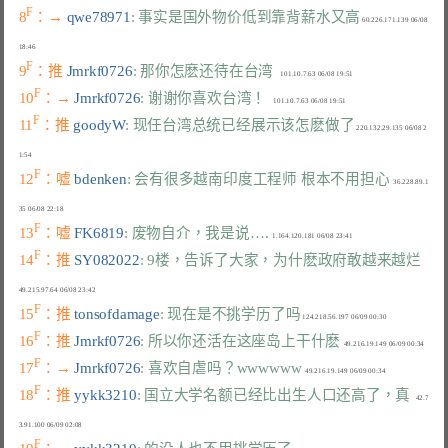
F
8
：→ 
qwe78971
: 事实是国外物价低到靠背薪水又高
 60.226.171.139 06/08 
F
9
：推 
Jmrkf0726
: 那你怎麽还待在台湾
F
10
：→ 
Jmrkf0726
: 谢谢你喜欢台湾！
F
11
：推 
goodyW
: 现任台湾总统已经展示该怎麽做了
 220.132.29.135 06/08 2
F
12
：嘘 
bdenken
: 会有很多越南印度工程师 根本不用担心
  36.228.89.1
F
13
：嘘 
FK6819
: 废物自介，我是说….
F
14
：推 
SY082022
: 9楼，告诉了大家，为什麽政府敢越来越烂
F
15
：推 
tonsofdamage
: 现在是不挑学历了吗
F
16
：推 
Jmrkf0726
: 所以你还活在这座岛上干什麽
F
17
：→ 
Jmrkf0726
: 喜欢自虐吗？wwwwww
F
18
：推 
yykk3210
: 国立大学名额已经比出生人口还高了，真
   42.7
F