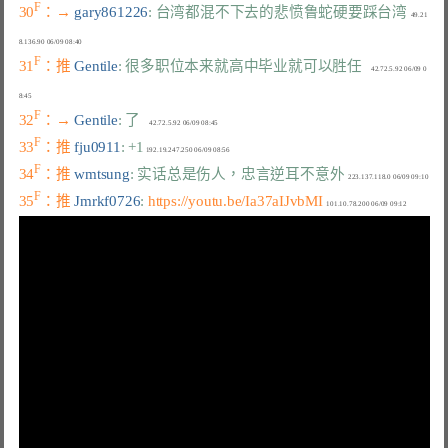
F
30
：→ 
gary861226
: 台湾都混不下去的悲愤鲁蛇硬要踩台湾
  49.21
F
31
：推 
Gentile
: 很多职位本来就高中毕业就可以胜任
     42.72.5.92 06/09 0
F
32
：→ 
Gentile
: 了
F
33
：推 
fju0911
: +1
F
34
：推 
wmtsung
: 实话总是伤人，忠言逆耳不意外
F
35
：推 
Jmrkf0726
: 
https://youtu.be/Ia37aIJvbMI