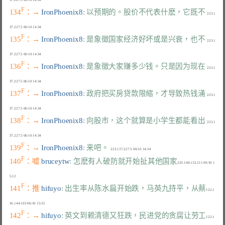
F
134
：→ 
IronPhoenix8
: 以预期的。股价不代表什麽，它既不
  223.1
F
135
：→ 
IronPhoenix8
: 是象徵国家经济好坏或是兴衰，也不
  223.1
F
136
：→ 
IronPhoenix8
: 是象徵大家赚多少钱。只是因为现在
  223.1
F
137
：→ 
IronPhoenix8
: 政府把买房贷款限缩，才导致热钱涌
  223.1
F
138
：→ 
IronPhoenix8
: 向股市，这个就算是小学生都能看出
  223.1
F
139
：→ 
IronPhoenix8
: 来吧。
F
140
：嘘 
bruceytw
: 怎麽有人破防就开始扯其他国家
223.140.132.211 06/10 1
F
141
：推 
hifuyo
: 出生率从陈水扁开始跌，马英九持平，从蔡
122.1
F
142
：→ 
hifuyo
: 英文到赖清德又狂跌，民进党的贪腐让劳工
122.1