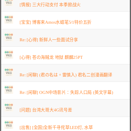
[情报] 三大行动支付 本季掀战火
[宝宝] 博客来Amos水蜡笔5/1特价五折
Re: [心得] 新鲜人一些面试分享
[心得] 苍の海贼龙 地狱 麒麟25PT
Re: [闲聊] (君の名は。雷慎入) 君名二创漫画翻译
Re: [闲聊] OGN中场影片：失踪人口局 (英文字幕)
[问题] 台湾大哥大4G讯号差
[出售] [全国]全新千寻侘草LED灯, 水草