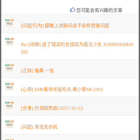
您可能会有兴趣的文章
[问题/行为] 猫晚上进房间会不会有憋尿问题
Re: [闲聊] 选了错误的女孩成为魔法少女 XDDDDDDDD
DD
[正妹] 瑞典 一张
[心得] EMS高领长版毛衣.墨小楼MC1002
[分享] 丹龙隔热纸GE55+33+22
[问题] 清洗洗衣机