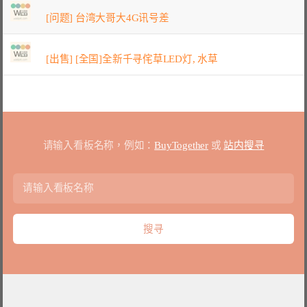
[问题] 台湾大哥大4G讯号差
[出售] [全国]全新千寻侘草LED灯, 水草
请输入看板名称，例如：
BuyTogether
或
站内搜寻