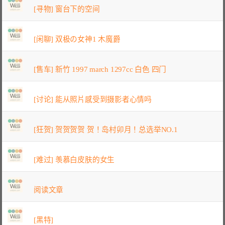
[寻物] 窗台下的空间
[闲聊] 双极の女神1 木魔爵
[售车] 新竹 1997 march 1297cc 白色 四门
[讨论] 能从照片感受到摄影者心情吗
[狂贺] 贺贺贺贺 贺！岛村卯月！总选举NO.1
[难过] 羡慕白皮肤的女生
阅读文章
[黑特]