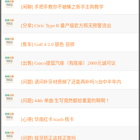
[闲聊] 手把手教你不被桶之新手主购教学
[分享] Civic Type R 量产版官方照无预警流出
[售车] Golf 4 2.0 银色 自排
[出售] Graco提篮汽座（有底座）2000元诚可议
[问题] 请问补牙材质掉了还能再补吗?(台中半年内
[问题] 44th 单曲 生写竟然都给重复的啊啊！
[心得] 华南红卡/icash 核卡
[问题] 拔牙矫正这样正常吗