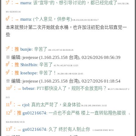
F
5
：→ 
marra
: 该"宣导"的、想引导讨论的，都已经完成了
118.232.226.
F
6
：→ 
marra
: (个人意见，供参考)
本来就预计第二次开始就会水桶，也许加注初犯会比较直觉一
些

F
7
：推 
bunjie
: 辛苦了
F
8
：推 
ShinHsin
: 辛苦了
F
9
：推 
losehope
: 辛苦了！
F
10
：→ 
brbear
: PTT都快没人了，规则不会放宽吗？
 49.217.139.196 02/27 2
F
11
：→ 
cjol
: 真的太严苛了，亲身体验
F
12
：推 
gn01216674
: 一点也不会严格 楼上一直转贴羶色腥很
     1.
F
13
：→ 
gn01216674
: 久了 终於有人制止你