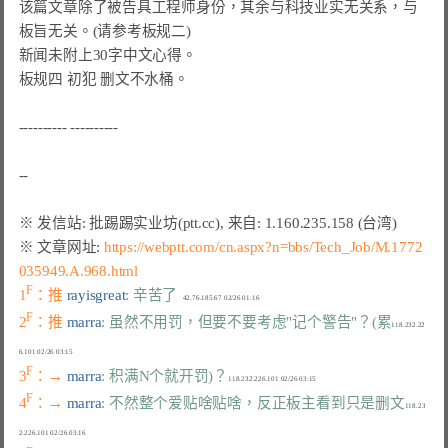
该篇文章除了被告具工程师身份，其余与科技业实无关系，与
板旨无关。(请参考板规二)

新闻未附上30字中文心得。

板规四 初犯 删文不水桶。

---------- ----------

※ 文章网址: 
https://webptt.com/cn.aspx?n=bbs/Tech_Job/M.1772
035949.A.968.html
F
1
：推 
rayisgreat
: 辛苦了
F
2
：推 
marra
: 虽然不用罚，但要不要考虑"记个警告"？(累
118.232.22
F
3
：→ 
marra
: 积满N个就开罚)？
F
4
：→ 
marra
: 不然整个爱贴啥贴啥，反正板主看到只是删文
118.23