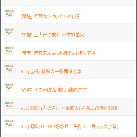
[赠送] 老莫高业 初业 102年版
[情报] 三大行动支付 本季掀战火
[宝宝] 博客来Amos水蜡笔5/1特价五折
Re: [心得] 新鲜人一些面试分享
[心得] 苍の海贼龙 地狱 麒麟25PT
Re: [闲聊] (君の名は。雷慎入) 君名二创漫画翻译
Re: [闲聊] OGN中场影片：失踪人口局 (英文字幕)