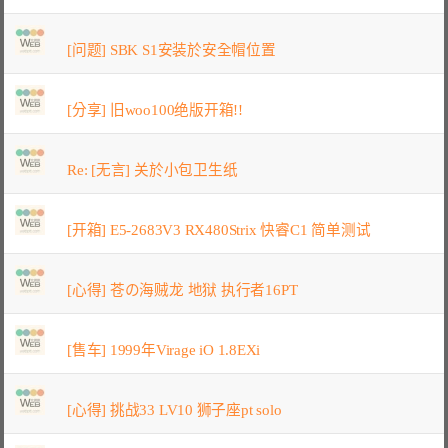
[问题] SBK S1安装於安全帽位置
[分享] 旧woo100绝版开箱!!
Re: [无言] 关於小包卫生纸
[开箱] E5-2683V3 RX480Strix 快睿C1 简单测试
[心得] 苍の海贼龙 地狱 执行者16PT
[售车] 1999年Virage iO 1.8EXi
[心得] 挑战33 LV10 狮子座pt solo