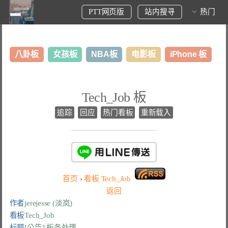
PTT网页版
站内搜寻
热门
八卦板
女孩板
NBA板
电影板
iPhone 板
日本旅游板
表特板
股市板
炒房板
LoL板
Tech_Job 板
美食板
追踪
回应
热门看板
重新载入
首页
›
看板
Tech_Job
返回
作者
jerejesse (淡岚)
看板
Tech_Job
标题
[公告] 板务处理