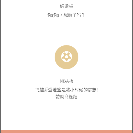
结婚板
你(你)，想婚了吗？
NBA板
飞越乔登灌篮是我小时候的梦想!
赞助商连结