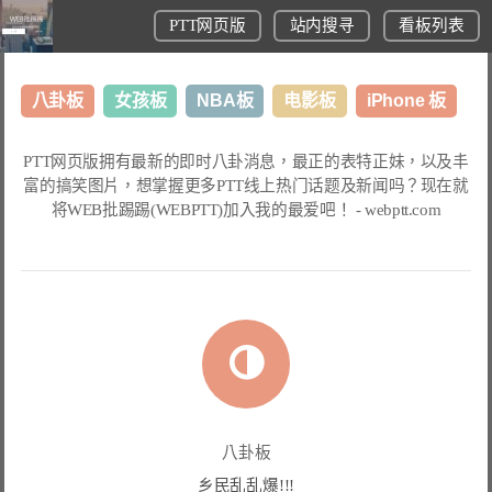
PTT网页版
站内搜寻
看板列表
八卦板
女孩板
NBA板
电影板
iPhone 板
日本旅游板
表特板
股市板
炒房板
LoL板
PTT网页版
拥有最新的即时八卦消息，最正的表特正妹，以及丰
富的搞笑图片，想掌握更多
PTT线上热门话题
及新闻吗？现在就
美食板
将
WEB批踢踢(WEBPTT)
加入我的最爱吧！ -
webptt.com
八卦板
乡民乱乱爆!!!