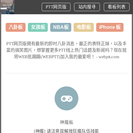
PTT网页版
站内搜寻
看板列表
八卦板
女孩板
NBA板
电影板
iPhone 板
日本旅游板
表特板
股市板
炒房板
LoL板
PTT网页版
拥有最新的即时八卦消息，最正的表特正妹，以及丰
富的搞笑图片，想掌握更多
PTT线上热门话题
及新闻吗？现在就
美食板
将
WEB批踢踢(WEBPTT)
加入我的最爱吧！ -
webptt.com
神魔板
[神魔] 请注意双解放狂魔队伍技能