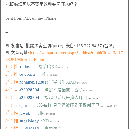
老板麻烦可以不要用这种铃声吓人吗？

-----

Sent from 
PttX
 on my iPhone

※ 文章网址: 
https://webptt.com/cn.aspx?n=bbs/StupidClown/M.17
76251986.A.C4B.html
F
1
：推 
lupins      
: 哈哈哈XD
F
2
：推 
cowbaya     
: 推
F
3
：推 
noname912301
: 写得很生动XD
F
4
：→ 
a22028504   
: 确定不是猫被打昏？
F
5
：→ 
a22028504   
: 接起电话只是掩人耳目
F
6
：→ 
opm         
: 没有打 只是猫被吓到不敢叫而已...-.-
F
7
：推 
fuwek       
: 推
F
8
：推 
angelology  
: XD
F
9
：推 
pvp910119   
: 富想像力