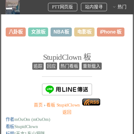
PTT网页版
站内搜寻
热门
八卦板
女孩板
NBA板
电影板
iPhone 板
日本旅游板
表特板
股市板
炒房板
LoL板
StupidClown 板
美食板
追踪
回应
热门看板
重新载入
首页
›
看板
StupidClown
返回
作者
mOuOm (mOuOm)
看板
StupidClown
标题
[无言] 东山猫咪