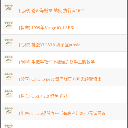
[心得] 苍の海贼龙 地狱 执行者16PT
[售车] 1999年Virage iO 1.8EXi
[心得] 挑战33 LV10 狮子座pt solo
[闲聊] 手把手教你不被桶之新手主购教学
[分享] Civic Type R 量产版官方照无预警流出
[售车] Golf 4 2.0 银色 自排
[出售] Graco提篮汽座（有底座）2000元诚可议