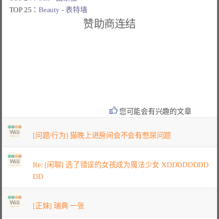
TOP 25：
Beauty - 表特墙
赞助商连结
您可能会有兴趣的文章
[问题/行为] 猫晚上进房间会不会有憋尿问题
Re: [闲聊] 选了错误的女孩成为魔法少女 XDDDDDDDD
DD
[正妹] 瑞典 一张