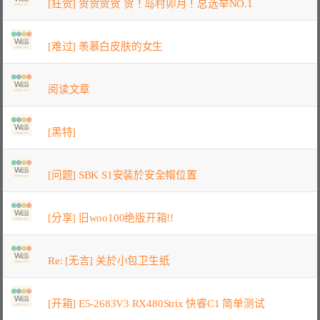
[狂贺] 贺贺贺贺 贺！岛村卯月！总选举NO.1
[难过] 羡慕白皮肤的女生
阅读文章
[黑特]
[问题] SBK S1安装於安全帽位置
[分享] 旧woo100绝版开箱!!
Re: [无言] 关於小包卫生纸
[开箱] E5-2683V3 RX480Strix 快睿C1 简单测试