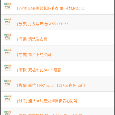
[心得] EMS高领长版毛衣.墨小楼MC1002
[分享] 丹龙隔热纸GE55+33+22
[问题] 清洗洗衣机
[寻物] 窗台下的空间
[闲聊] 双极の女神1 木魔爵
[售车] 新竹 1997 march 1297cc 白色 四门
[讨论] 能从照片感受到摄影者心情吗