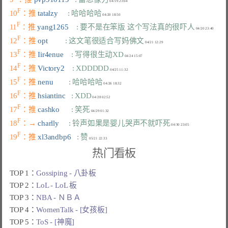
F
10
：推 
tatalzy     
: 哈哈哈哈
F
11
：推 
yang1265    
: 要不是在笨版 这个写法真的很吓人
F
12
：推 
opt         
: 这文笔很适合写妈佛文
F
13
：推 
Iir4enue    
: 写得很生动XD
F
14
：推 
Victory2    
: XDDDDD
F
15
：推 
nenu        
: 哈哈哈哈
F
16
：推 
hsiantinc   
: XDD
F
17
：推 
cashko      
: 笑死
F
18
：→ 
charlly     
: 铃声如果是婴儿哭声不就吓死
F
19
：推 
xl3andbp6   
: 赞
热门看板
TOP 1：
Gossiping - 八卦板
TOP 2：
LoL - LoL 板
TOP 3：
NBA - ＮＢＡ
TOP 4：
WomenTalk - [女孩板]
TOP 5：
ToS - [神魔]