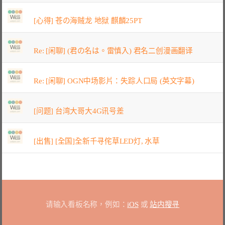
[心得] 苍の海贼龙 地狱 麒麟25PT
Re: [闲聊] (君の名は。雷慎入) 君名二创漫画翻译
Re: [闲聊] OGN中场影片：失踪人口局 (英文字幕)
[问题] 台湾大哥大4G讯号差
[出售] [全国]全新千寻侘草LED灯, 水草
请输入看板名称，例如：
iOS
或
站内搜寻