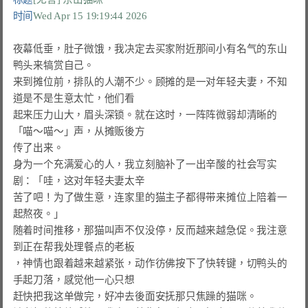
时间
Wed Apr 15 19:19:44 2026
夜幕低垂，肚子微饿，我决定去买家附近那间小有名气的东山
鸭头来犒赏自己。

来到摊位前，排队的人潮不少。顾摊的是一对年轻夫妻，不知
道是不是生意太忙，他们看

起来压力山大，眉头深锁。就在这时，一阵阵微弱却清晰的
「喵～喵～」声，从摊贩後方

传了出来。

身为一个充满爱心的人，我立刻脑补了一出辛酸的社会写实
剧：「哇，这对年轻夫妻太辛

苦了吧！为了做生意，连家里的猫主子都得带来摊位上陪着一
起熬夜。」

随着时间推移，那猫叫声不仅没停，反而越来越急促。我注意
到正在帮我处理餐点的老板

，神情也跟着越来越紧张，动作彷佛按下了快转键，切鸭头的
手起刀落，感觉他一心只想

赶快把我这单做完，好冲去後面安抚那只焦躁的猫咪。
