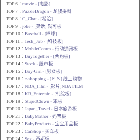
TOP 6：
movie - [电影]
TOP 7：
PuzzleDragon - 龙族拼图
TOP 8：
C_Chat - [希洽]
TOP 9：
joke - [笑话] 就可板
TOP 10：
Baseball - [棒球]
TOP 11：
Tech_Job - [科技板]
TOP 12：
MobileComm - 行动通讯板
TOP 13：
BuyTogether - [合购板]
TOP 14：
Stock - 股市板
TOP 15：
Boy-Girl - [男女板]
TOP 16：
e-shopping - [ＥＳ] 线上购物
TOP 17：
NBA_Film - [影片]NBA FILM
TOP 18：
KR_Entertain - [韩综板]
TOP 19：
StupidClown - 笨板
TOP 20：
Japan_Travel - 日本旅游板
TOP 21：
BabyMother - 妈宝板
TOP 22：
BabyProducts - 宝宝用品板
TOP 23：
CarShop - 买车板
TOP 24：
Sex - 西斯板