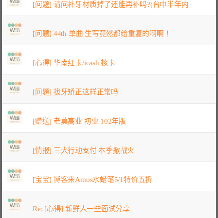
[问题] 请问补牙材质掉了还能再补吗?(台中半年内
[问题] 44th 单曲 生写竟然都给重复的啊啊！
[心得] 华南红卡/icash 核卡
[问题] 拔牙矫正这样正常吗
[赠送] 老莫高业 初业 102年版
[情报] 三大行动支付 本季掀战火
[宝宝] 博客来Amos水蜡笔5/1特价五折
Re: [心得] 新鲜人一些面试分享