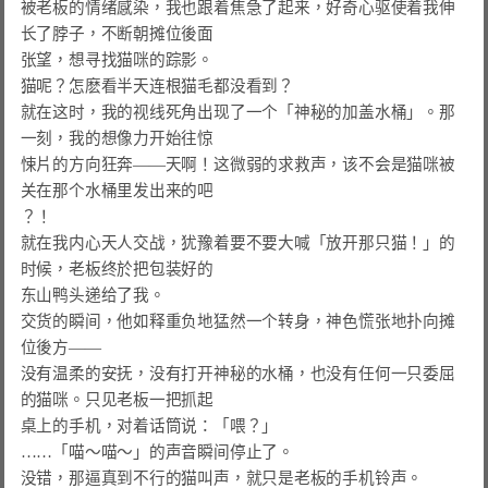
被老板的情绪感染，我也跟着焦急了起来，好奇心驱使着我伸
长了脖子，不断朝摊位後面

张望，想寻找猫咪的踪影。

猫呢？怎麽看半天连根猫毛都没看到？

就在这时，我的视线死角出现了一个「神秘的加盖水桶」。那
一刻，我的想像力开始往惊

悚片的方向狂奔——天啊！这微弱的求救声，该不会是猫咪被
关在那个水桶里发出来的吧

？！

就在我内心天人交战，犹豫着要不要大喊「放开那只猫！」的
时候，老板终於把包装好的

东山鸭头递给了我。

交货的瞬间，他如释重负地猛然一个转身，神色慌张地扑向摊
位後方——

没有温柔的安抚，没有打开神秘的水桶，也没有任何一只委屈
的猫咪。只见老板一把抓起

桌上的手机，对着话筒说：「喂？」

……「喵～喵～」的声音瞬间停止了。

没错，那逼真到不行的猫叫声，就只是老板的手机铃声。
