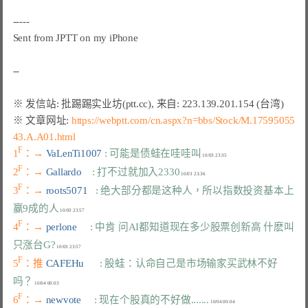
-----

Sent from JPTT on my iPhone

※ 文章网址: 
https://webptt.com/cn.aspx?n=bbs/Stock/M.17595055
43.A.A01.html
F
1
：→ 
VaLenTi1007 
: 可能是债蛙在哇哇叫
F
2
：→ 
Gallardo    
: 打不过就加入2330
F
3
：→ 
roots5071   
: 绝大部分都是这种人，所以指数投资基本上
赢9成的人
F
4
：→ 
perlone     
: 中肯 问AI都知道现在多少股票创新高 什麽叫
只涨台G?
F
5
：推 
CAFEHu      
: 股蛙：认命自己是市场输家买武林不好
吗？
F
6
：→ 
newvote     
: 现在个股真的不好做.......