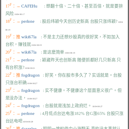
F
17
：→ 
CAFEHu      
: 想翻十倍、二十倍、甚至百倍，就是要拚
风险
F
18
：→ 
perlone     
: 股后纬颖今天创历史新高 台股只涨纬颖?
 10/04 
F
19
：推 
wiki67la    
: 不是主力还想炒股真的很好笑，不如加入
台积，赚钱就
F
20
：→ 
wiki67la    
: 是这麽简单
F
21
：→ 
perlone     
: 颖崴昨天也创新高 随便抓都好几只新高 只
有台积涨?
F
22
：推 
fogdragon   
: 好笑，你在股市多久了？实话就是。台股
只涨台积确
F
23
：→ 
fogdragon   
: 实不健康。不健康这个层面意义很广。但
是没办法，
F
24
：→ 
fogdragon   
: 台股就是浅加上政府烂。
F
25
：→ 
perlone     
: 4月低点台达电涨182% 台G涨65% 台股只涨
台达电吧
F
26
：推 
dazzzlee    
: 明明一堆权值中小涨翻天 真的没本事就认