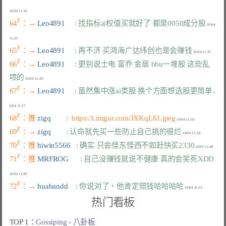
F
64
：→ 
Leo4891     
: 找指标ai权值买就好了 都是0050成分股
 10/04 
F
65
：→ 
Leo4891     
: 再不济 买鸿海广达纬创也是会赚钱
F
66
：→ 
Leo4891     
: 更别说士电 富乔 金居 bbu一堆股 这些乱
喷的
F
67
：→ 
Leo4891     
: 虽然集中涨ai类股 换个方面想选股更简单
 1
F
68
：推 
zigq        
:  
https://i.imgur.com/JXKqL61.jpeg
F
69
：→ 
zigq        
: 认命就先买一些防止自己挑的很烂
F
70
：推 
hiwin5566   
: 确实 只会怪东怪西不如赶快买2330
F
71
：推 
MRFROG      
: 自己没赚钱就说不健康 真的会笑死XDD
F
72
：→ 
huabandd    
: 你说对了，他肯定赔钱哈哈哈哈
热门看板
TOP 1：
Gossiping - 八卦板