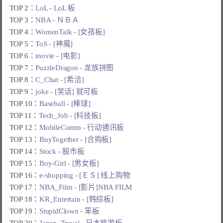
TOP 2：
LoL - LoL 板
TOP 3：
NBA - ＮＢＡ
TOP 4：
WomenTalk - [女孩板]
TOP 5：
ToS - [神魔]
TOP 6：
movie - [电影]
TOP 7：
PuzzleDragon - 龙族拼图
TOP 8：
C_Chat - [希洽]
TOP 9：
joke - [笑话] 就可板
TOP 10：
Baseball - [棒球]
TOP 11：
Tech_Job - [科技板]
TOP 12：
MobileComm - 行动通讯板
TOP 13：
BuyTogether - [合购板]
TOP 14：
Stock - 股市板
TOP 15：
Boy-Girl - [男女板]
TOP 16：
e-shopping - [ＥＳ] 线上购物
TOP 17：
NBA_Film - [影片]NBA FILM
TOP 18：
KR_Entertain - [韩综板]
TOP 19：
StupidClown - 笨板
TOP 20：
Japan_Travel - 日本旅游板