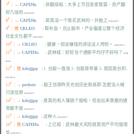
F
7
：→ 
CAFEHu      
: 拚翻倍蛙：大多上节目发家致富、资产翻
好几倍的
F
8
：→ 
CAFEHu      
: 是真没一个是买武林的，共勉之
F
9
：推 
CKLEO       
: 帮补血，岂止股市，产业偏废让整个经济
社会文化都不
F
10
：→ 
CKLEO       
: 健康，但没赚钱的讲话没人甩你。
F
11
：→ 
CAFEHu      
: 武林蛙：好好当个通膨平均仔不好吗？
 10/04 
F
12
：推 
krkrjjjpp   
: 1. 台股一直涨 2. 台股是窄基 3. 原因是台积
 1
F
13
：→ 
perlone     
: 股王信骅昨天也创历史新高耶 怎麽没人喊
只涨信骅
F
14
：→ 
krkrjjjpp   
: 是真的有人懂挑个股啦，但会出来靠邀的通
常都不是
F
15
：→ 
krkrjjjpp   
: 这种人
F
16
：推 
CAFEHu      
: 上亿蛙：武林最大风险就是资产平均值增
长