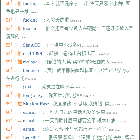
F
50
：推 
fucking     
: 本来就不健康 扯一堆 今天只涨中小台G死
鱼也是一堆
F
51
：→ 
fucking     
: 人哭夭的啦
F
52
：推 
kuanju      
: 推文还是有少数人在硬拗，但还好多数人是
清醒的
F
53
：→ 
SimACC      
: 一堆中小没多好…
F
54
：推 
cc281399    
: 赶快叫卷商出台积电正2
F
55
：推 
molopo      
: 赔钱的人 笑 买0050的无脑的人
F
56
：→ 
hbooreo     
: 美国费半都快超越标普，这是全世界的现
在进行式
F
57
：→ 
jalai       
: 感觉是在嘴水手
F
58
：推 
longlongyi  
: 你实话好残忍= =
F
59
：推 
MorikonHase 
: 我没赚钱=不健康 我赚钱=健康
F
60
：→ 
eemail      
: 一堆人自己的鸟话也没多健康
F
61
：→ 
eemail      
: 一天到晚什麽事都要公平 根本有病
F
62
：→ 
eemail      
: 这是股价 什时候都涨幅一样了?
F
63
：→ 
Leo4891     
: 很多股涨幅比台积强  台达 台光 奇鋐  智邦