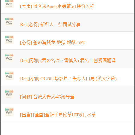
[宝宝] 博客来Amos水蜡笔5/1特价五折
Re: [心得] 新鲜人一些面试分享
[心得] 苍の海贼龙 地狱 麒麟25PT
Re: [闲聊] (君の名は。雷慎入) 君名二创漫画翻译
Re: [闲聊] OGN中场影片：失踪人口局 (英文字幕)
[问题] 台湾大哥大4G讯号差
[出售] [全国]全新千寻侘草LED灯, 水草