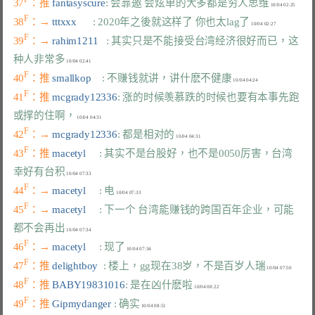
37
：推 
fantasyscure
: 会靠邀 会炫单的大多都是穷人思维
F
38
：→ 
tttxxx      
: 2020年之後就这样了 你也太lag了
F
39
：→ 
rahim1211   
: 其实只是不能接受台湾经济很好而已，这
种人非常多
F
40
：推 
smallkop    
: 不赚钱就讲，讲什麽不健康
F
41
：推 
mcgrady12336
: 涨的时候羡慕跌的时候也要有本事先跑
或撑的住啊，
F
42
：→ 
mcgrady12336
: 都是相对的
F
43
：推 
macetyl     
: 其实不是台股好，也不是0050厉害，台湾
幸好有台积
F
44
：→ 
macetyl     
: 电
F
45
：→ 
macetyl     
: 下一个 台湾能赚钱的跨国百年企业，可能
都不会再出
F
46
：→ 
macetyl     
: 现了
F
47
：推 
delightboy  
: 楼上，gg现在38岁，不是百岁人瑞
F
48
：推 
BABY19831016
: 是在凶什麽啦
F
49
：推 
Gipmydanger 
: 确实