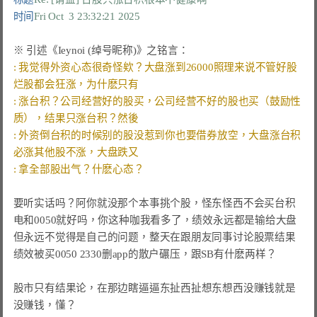
时间
Fri Oct  3 23:32:21 2025
: 我觉得外资心态很奇怪欸？大盘涨到26000照理来说不管好股
: 涨台积？公司经营好的股买，公司经营不好的股也买（鼓励性
: 外资倒台积的时候别的股没惹到你也要借券放空，大盘涨台积
要听实话吗？阿你就没那个本事挑个股，怪东怪西不会买台积
电和0050就好吗，你这种咖我看多了，绩效永远都是输给大盘
但永远不觉得是自己的问题，整天在跟朋友同事讨论股票结果
绩效被买0050 2330删app的散户碾压，跟SB有什麽两样？

股市只有结果论，在那边瞎逼逼东扯西扯想东想西没赚钱就是
没赚钱，懂？
