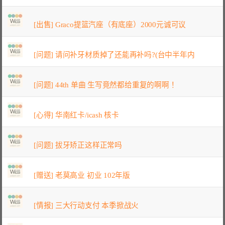
[出售] Graco提篮汽座（有底座）2000元诚可议
[问题] 请问补牙材质掉了还能再补吗?(台中半年内
[问题] 44th 单曲 生写竟然都给重复的啊啊！
[心得] 华南红卡/icash 核卡
[问题] 拔牙矫正这样正常吗
[赠送] 老莫高业 初业 102年版
[情报] 三大行动支付 本季掀战火