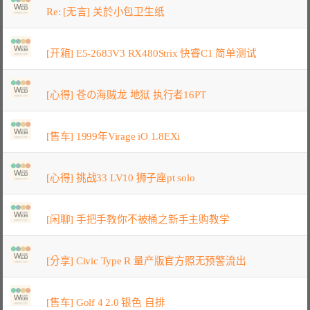
Re: [无言] 关於小包卫生纸
[开箱] E5-2683V3 RX480Strix 快睿C1 简单测试
[心得] 苍の海贼龙 地狱 执行者16PT
[售车] 1999年Virage iO 1.8EXi
[心得] 挑战33 LV10 狮子座pt solo
[闲聊] 手把手教你不被桶之新手主购教学
[分享] Civic Type R 量产版官方照无预警流出
[售车] Golf 4 2.0 银色 自排