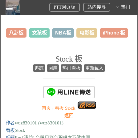
PTT网页版
站内搜寻
热门
八卦板
女孩板
NBA板
电影板
iPhone 板
日本旅游板
表特板
股市板
炒房板
LoL板
Stock 板
美食板
追踪
回应
热门看板
重新载入
首页
›
看板
Stock
返回
作者
wuz830101 (wuz830101)
看板
Stock
标题
Re: [请益] 台股只涨台积根本不健康啊