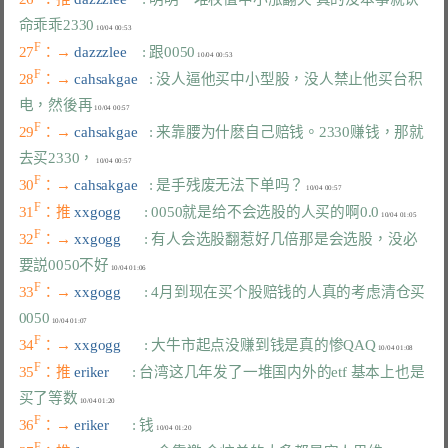
命乖乖2330
F
27
：→ 
dazzzlee    
: 跟0050
F
28
：→ 
cahsakgae   
: 没人逼他买中小型股，没人禁止他买台积
电，然後再
F
29
：→ 
cahsakgae   
: 来靠腰为什麽自己赔钱。2330赚钱，那就
去买2330，
F
30
：→ 
cahsakgae   
: 是手残废无法下单吗？
F
31
：推 
xxgogg      
: 0050就是给不会选股的人买的啊0.0
F
32
：→ 
xxgogg      
: 有人会选股翻惹好几倍那是会选股，没必
要説0050不好
F
33
：→ 
xxgogg      
: 4月到现在买个股赔钱的人真的考虑清仓买
0050
F
34
：→ 
xxgogg      
: 大牛市起点没赚到钱是真的惨QAQ
F
35
：推 
eriker      
: 台湾这几年发了一堆国内外的etf 基本上也是
买了等数
F
36
：→ 
eriker      
: 钱
F