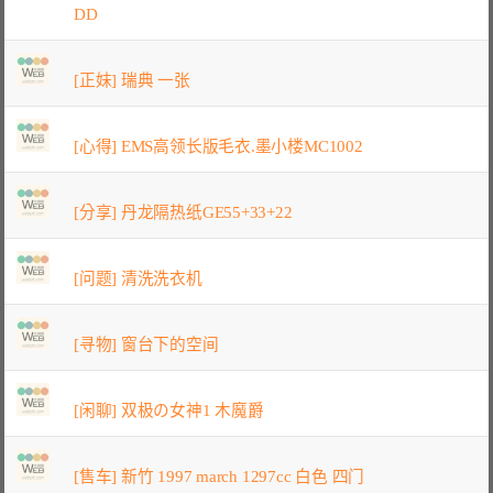
DD
[正妹] 瑞典 一张
[心得] EMS高领长版毛衣.墨小楼MC1002
[分享] 丹龙隔热纸GE55+33+22
[问题] 清洗洗衣机
[寻物] 窗台下的空间
[闲聊] 双极の女神1 木魔爵
[售车] 新竹 1997 march 1297cc 白色 四门