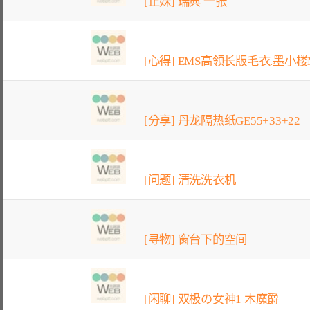
[正妹] 瑞典 一张
[心得] EMS高领长版毛衣.墨小楼M
[分享] 丹龙隔热纸GE55+33+22
[问题] 清洗洗衣机
[寻物] 窗台下的空间
[闲聊] 双极の女神1 木魔爵