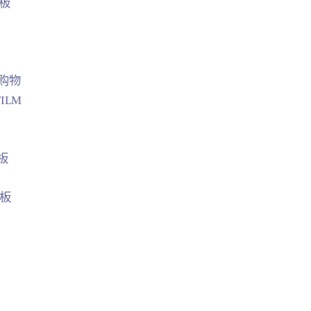
讯板
线上购物
FILM
游板
品板