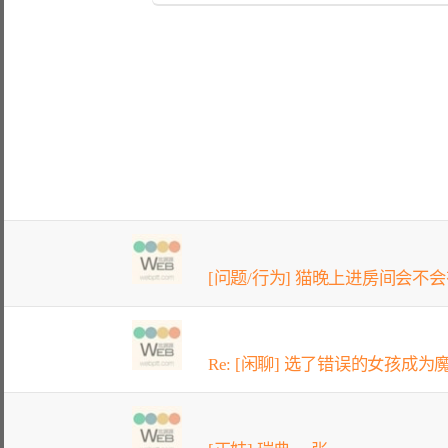
[问题/行为] 猫晚上进房间会不
Re: [闲聊] 选了错误的女孩成为魔