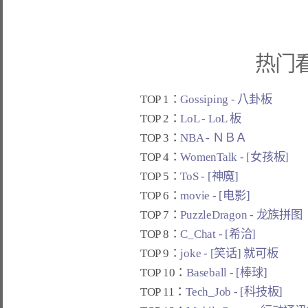
热门
TOP 1：
Gossiping - 八卦板
TOP 2：
LoL - LoL 板
TOP 3：
NBA - ＮＢＡ
TOP 4：
WomenTalk - [女孩板]
TOP 5：
ToS - [神魔]
TOP 6：
movie - [电影]
TOP 7：
PuzzleDragon - 龙族拼图
TOP 8：
C_Chat - [希洽]
TOP 9：
joke - [笑话] 就可板
TOP 10：
Baseball - [棒球]
TOP 11：
Tech_Job - [科技板]