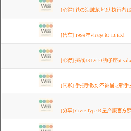
[心得] 苍の海贼龙 地狱 执行者16
[售车] 1999年Virage iO 1.8EXi
[心得] 挑战33 LV10 狮子座pt sol
[闲聊] 手把手教你不被桶之新手
[分享] Civic Type R 量产版