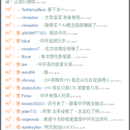
破，让我们继续
F
78
：→ 
TeddyisaBear
: 看下去～
F
79
：→ 
chenalms    
: 大型韭菜 准备被割
F
80
：→ 
chenalms    
: 随便买个AI概念股就赚麻了
F
81
：推 
a0939877325 
: 相信中环
F
82
：推 
hikai       
: 中环投顾万岁
F
83
：→ 
onepiece7   
: 这次咕噜没得赚了
F
84
：→ 
Riyar       
: 每次想吃鱼尾都….
F
85
：推 
tint        
: 中环真的很爱长荣
F
86
：推 
min496      
: 强
F
87
：推 
obovqq      
: 200多摊到195 我还以为在说我哩☺
F
88
：推 
shirleyEchi 
: 195 现在只剩176 是要套几年
F
89
：推 
Firsss      
: 中环老情人阿荣
F
90
：推 
dennis50253 
: 讯号来了，跟着中环做没输过
F
91
：推 
jetter731   
: 阿荣 太多绿根了，总该红了吧
F
92
：推 
snipertofu  
: 难道今天矽统尾盘是中环在出货吗 ...
F
93
：嘘 
stanleyplus 
: 明天航运GOGO