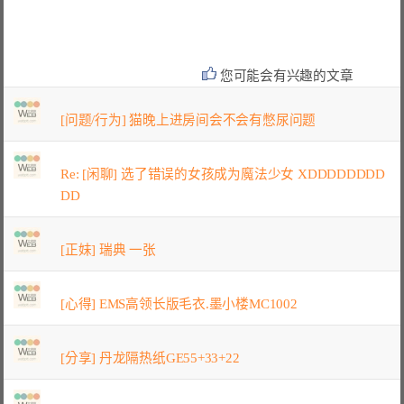
您可能会有兴趣的文章
[问题/行为] 猫晚上进房间会不会有憋尿问题
Re: [闲聊] 选了错误的女孩成为魔法少女 XDDDDDDDD
DD
[正妹] 瑞典 一张
[心得] EMS高领长版毛衣.墨小楼MC1002
[分享] 丹龙隔热纸GE55+33+22