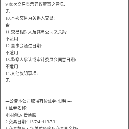
9.本次交易表示异议董事之意见:

无

10.本次交易为关系人交易:

否

11.交易相对人及其与公司之关系:

不适用

12.董事会通过日期:

不适用

13.监察人承认或审计委员会同意日期:

不适用

14.其他叙明事项:

无

---公告本公司取得有价证券(
阳明
)---

1.证券名称:

阳明海运 普通股

2.
交易日期:113/7/4~113/7/11