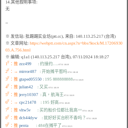
14.其他叙明事项:

无

※ 文章网址: 
https://webptt.com/cn.aspx?n=bbs/Stock/M.17206930
03.A.756.html
F
1
：推 
zzz499      
: 约接约….
F
2
：→ 
mirror487   
: 开始摊平惹吗
F
3
：推 
gtaped05550 
: 195 888888888
F
4
：推 
julian42    
: 又买
F
5
：推 
jerry10307  
: 真，航海王
F
6
：→ 
cpc21478    
: 195 好高
F
7
：推 
vltw5v      
: 买的船价位都比我高==
F
8
：推 
dch44dyw    
: 就好好买台积不香吗？
F
9
：推 
penta       
: 484在摊平了