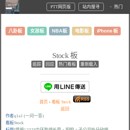
PTT网页版
站内搜寻
热门
八卦板
女孩板
NBA板
电影板
iPhone 板
日本旅游板
表特板
股市板
炒房板
LoL板
Stock 板
美食板
追踪
回应
热门看板
重新载入
首页
›
看板
Stock
返回
作者
q1a1 (一问一答)
看板
Stock
标题
[情报] 2323中环取得长荣、阳明，子公司处分矽统