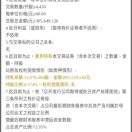
交易数量(仟股):4,450
每单位价格(元):68.69
交易总金额(元):305,649,126

4.处分利益（或损失）（取得有价证券者不适用）:

不适用

5.与交易标的公司之关系:

无

6.迄目前为止，
累积持有
本交易证券（含本次交易）之数量、金
额、持股

持有余额:13,070,000股、金额:895,129,140元    
持股比例:0.374%、权利受限情形: 无
7.迄目前为止，依「公开发行公司取得或处分资产处理准则」第
三条所列之有价证券投

资（含本次交易）占公司最近期财务报表中总资产及归属於母
公司业主之权益之比例

暨最近期财务报表中营运资金数额:

占总资产比例:72.35%
