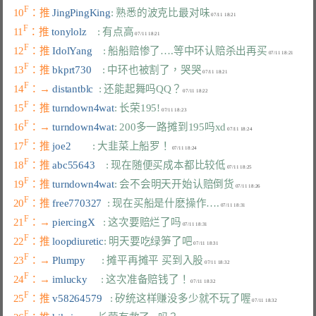
F
10
：推 
JingPingKing
: 熟悉的波克比最对味
F
11
：推 
tonylolz    
: 有点高
F
12
：推 
IdolYang    
: 船船赔惨了….等中环认赔杀出再买
F
13
：推 
bkprt730    
: 中环也被割了，哭哭
F
14
：→ 
distantblc  
: 还能起舞吗QQ？
F
15
：推 
turndown4wat
: 长荣195!
F
16
：→ 
turndown4wat
: 200多一路摊到195吗xd
F
17
：推 
joe2        
: 大韭菜上船罗！
F
18
：推 
abc55643    
: 现在随便买成本都比较低
F
19
：推 
turndown4wat
: 会不会明天开始认赔倒货
F
20
：推 
free770327  
: 现在买船是什麽操作….
F
21
：→ 
piercingX   
: 这次要赔烂了吗
F
22
：推 
loopdiuretic
: 明天要吃绿笋了吧
F
23
：→ 
Plumpy      
: 摊平再摊平 买到入股
F
24
：→ 
imlucky     
: 这次准备赔钱了！
F
25
：推 
v58264579   
: 矽统这样赚没多少就不玩了喔
F