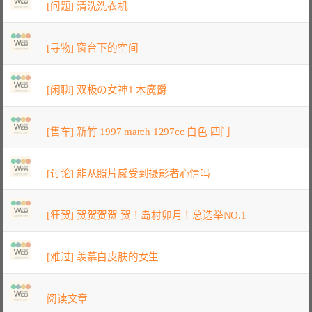
[问题] 清洗洗衣机
[寻物] 窗台下的空间
[闲聊] 双极の女神1 木魔爵
[售车] 新竹 1997 march 1297cc 白色 四门
[讨论] 能从照片感受到摄影者心情吗
[狂贺] 贺贺贺贺 贺！岛村卯月！总选举NO.1
[难过] 羡慕白皮肤的女生
阅读文章