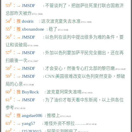
F
53
：→ 
JMSDF       
: 不管谈判了，把迦萨往死里打联合国救济
总部昨天被炸
F
54
：推 
dosiris     
: 这次波克夏失去水准
F
55
：推 
xboxandone  
: 稳了
F
56
：→ 
JMSDF       
: 以色列在谈判中提出很多为难的条件，要
让和谈破局
F
57
：→ 
JMSDF       
: 外加以色列要加萨平民完全撤出，还在再
扫最後一次
F
58
：→ 
JMSDF       
: 才会安心，然後专心打北部的黎巴嫩
F
59
：→ 
JMSDF       
: CNN:美国很难改变以色列突然变卦，想破
局的心意
F
60
：推 
BoyRock     
: 波克夏阿荣失准唷
F
61
：→ 
JMSDF       
: 为了油价才每天看中东新闻，以上供各位
参考
F
62
：推 
angelae086  
: 推楼上
F
63
：→ 
yang57      
: 难怪外资不想拉……..
F
64
：→ 
l25283015   
: 阿荣亏到脚麻了