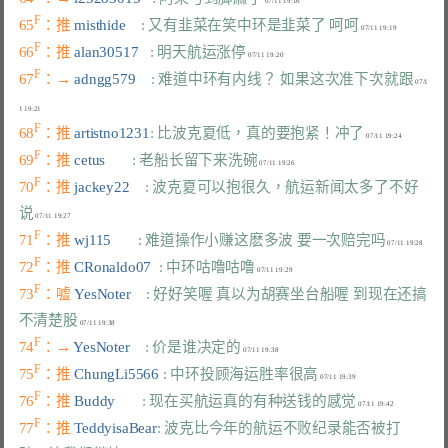
F
65
：推 
misthide    
: 又有韭菜在笑中环是韭菜了 呵呵
F
66
：推 
alan30517   
: 明天航运涨停
F
67
：→ 
adngg579    
: 难道中环有内线？ 如果这次准下次就跟
 07/1
F
68
：推 
artistno1231
: 比波克夏低，真的要抱紧！冲了
F
69
：推 
cetus       
: 老船长留下来洗碗
F
70
：推 
jackey22    
: 波克夏可以抱很久，航运新闻太多了不好
说
F
71
：推 
wj115       
: 难道操作小赚这麽多波 要一次赔完吗
F
72
：推 
CRonaldo07  
: 中环咕噜咕噜
F
73
：嘘 
YesNoter    
: 好好笑喔 真以为胡赛坐台船喔 到现在还搞
不清楚股
F
74
：→ 
YesNoter    
: 价是谁决定的
F
75
：推 
ChungLi5566 
: 中环投顾海运胜率很高
F
76
：推 
Buddy       
: 现在买航运真的有种送钱的感觉
F
77
：推 
TeddyisaBear
: 波克比今年的航运不败纪录能否被打