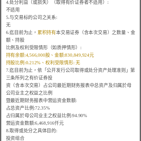
4.处分利益（或损失）（取得有价证券者不适用）:

不适用

5.与交易标的公司之关系:

无

6.迄目前为止，
累积持有
本交易证券（含本次交易）之数量、金
额、持股

持有余额:4,566,000股、金额:830,849,924元  
持股比例:0.212%、权利受限情形: 无
7.迄目前为止，依「公开发行公司取得或处分资产处理准则」第
三条所列之有价证券投

资（含本次交易）占公司最近期财务报表中总资产及归属於母
公司业主之权益之比例

暨最近期财务报表中营运资金数额:

占总资产比例:72.35%

占归属於母公司业主之权益比例:94.90%

营运资金数额:6,468,916仟元

8.
取得或处分之具体目的:
投资组合