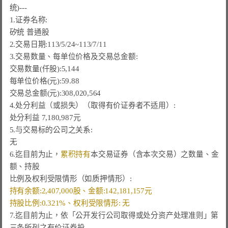
统
)---

1.证券名称:

矽统 普通股

2.
交易日期:113/5/24~113/7/11
交易数量(仟股):5,144
每单位价格(元):59.88
交易总金额(元):308,020,564

处分利益 7,180,987元
5.与交易标的公司之关系:

无

6.迄目前为止，
累积持有
本交易证券（含本次交易）之数量、金
额、持股

持有余额:2,407,000股、金额:142,181,157元  
持股比例:0.321%、权利受限情形: 无
7.迄目前为止，依「公开发行公司取得或处分资产处理准则」第
三条所列之有价证券投
