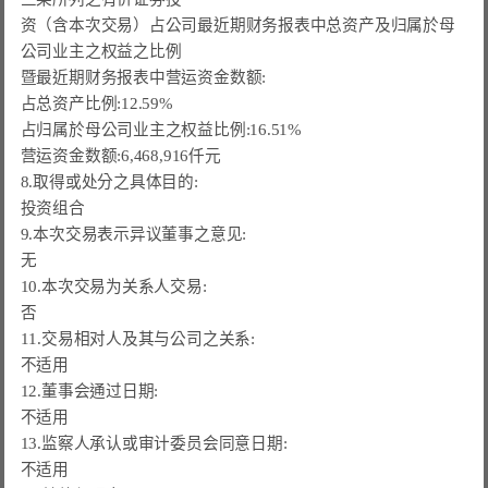
资（含本次交易）占公司最近期财务报表中总资产及归属於母
公司业主之权益之比例

暨最近期财务报表中营运资金数额:

占总资产比例:12.59%

占归属於母公司业主之权益比例:16.51%

营运资金数额:6,468,916仟元

8.
取得或处分之具体目的:
投资组合
9.本次交易表示异议董事之意见:

无

10.本次交易为关系人交易:

否

11.交易相对人及其与公司之关系:

不适用

12.董事会通过日期:

不适用

13.监察人承认或审计委员会同意日期:

不适用
