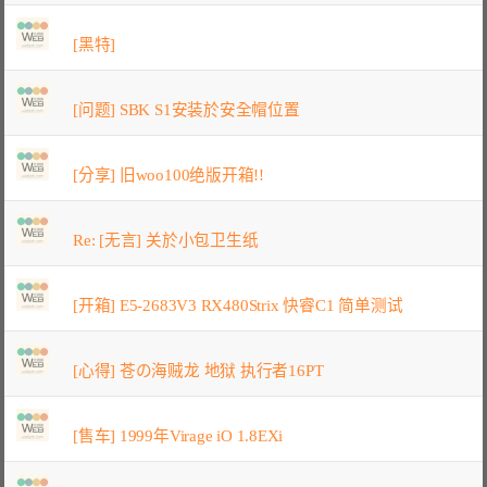
[黑特]
[问题] SBK S1安装於安全帽位置
[分享] 旧woo100绝版开箱!!
Re: [无言] 关於小包卫生纸
[开箱] E5-2683V3 RX480Strix 快睿C1 简单测试
[心得] 苍の海贼龙 地狱 执行者16PT
[售车] 1999年Virage iO 1.8EXi