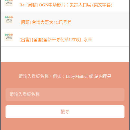
Re: [闲聊] OGN中场影片：失踪人口局 (英文字幕)
[问题] 台湾大哥大4G讯号差
[出售] [全国]全新千寻侘草LED灯, 水草
请输入看板名称，例如：
BabyMother
或
站内搜寻