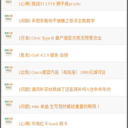
[心得] 挑战33 LV10 狮子座pt solo
[闲聊] 手把手教你不被桶之新手主购教学
[分享] Civic Type R 量产版官方照无预警流出
[售车] Golf 4 2.0 银色 自排
[出售] Graco提篮汽座（有底座）2000元诚可议
[问题] 请问补牙材质掉了还能再补吗?(台中半年内
[问题] 44th 单曲 生写竟然都给重复的啊啊！
[心得] 华南红卡/icash 核卡