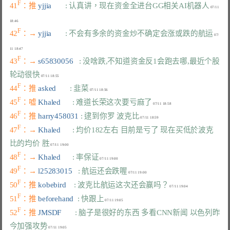
F
41
：推 
yjjia       
: 认真讲，现在资金全进台GG相关AI机器人
 07/11 
F
42
：→ 
yjjia       
: 不会有多余的资金炒不确定会涨或跌的航运
 07/
F
43
：→ 
s65830056   
: 没啥跌,不知道资金反1会跑去哪,最近个股
轮动很快
F
44
：推 
asked       
: 韭菜
F
45
：嘘 
Khaled      
: 难道长荣这次要亏麻了
F
46
：推 
harry458031 
: 逮到你罗 波克比
F
47
：→ 
Khaled      
: 均价182左右 目前是亏了 现在买低於波克
比的均价 胜
F
48
：→ 
Khaled      
: 率保证
F
49
：→ 
l25283015   
: 航运还会跌喔
F
50
：推 
kobebird    
: 波克比航运这次还会赢吗？
F
51
：推 
beforehand  
: 快跟上
F
52
：推 
JMSDF       
: 脑子是很好的东西 多看CNN新闻 以色列昨
今加强攻势