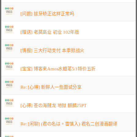
[问题] 拔牙矫正这样正常吗
[赠送] 老莫高业 初业 102年版
[情报] 三大行动支付 本季掀战火
[宝宝] 博客来Amos水蜡笔5/1特价五折
Re: [心得] 新鲜人一些面试分享
[心得] 苍の海贼龙 地狱 麒麟25PT
Re: [闲聊] (君の名は。雷慎入) 君名二创漫画翻译