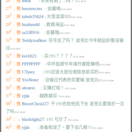
26
：推 
hikai       
: 长荣有救了...吗？
F
27
：推 
bensoncms   
: 会赢唷
F
28
：推 
talesh35624 
: 大型韭菜XD
F
29
：推 
huabandd    
: 救救海运
F
30
：推 
sa528916    
: 会赢哦
F
31
：推 
TeddyisaBear
: 讯号出了吗？ 波克比今年航运好像没输
过
F
32
：推 
kei1823     
: 买195？？？？
F
33
：推 
FFFFFFFF    
: 中环投顾今年操作都是赚吧
F
34
：推 
CTjoey      
: 195应该大部份是除息前买的
F
35
：嘘 
YesNoter    
: 没输过代表终究要输 波克比cc
F
36
：推 
aloness     
: 又赚烂啦！
F
37
：推 
yjjia       
: 越跌越买~
F
38
：推 
BruceChen227
: 干195也给他尻下去 波克比要毁於一旦
了吗
F
39
：→ 
blacklight27
: 195 亏烂了
F
40
：推 
yjjia       
: 准备和谈了。要下去几根??