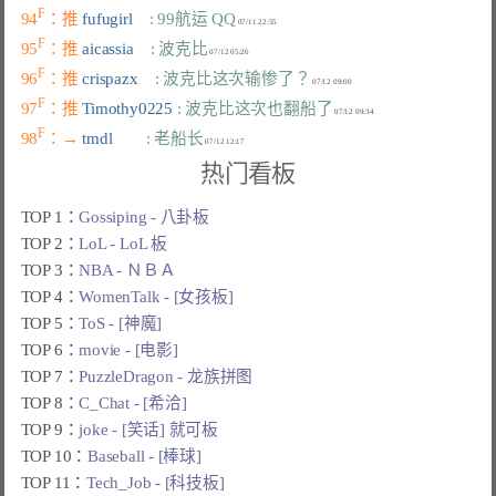
F
94
：推 
fufugirl    
: 99航运 QQ
F
95
：推 
aicassia    
: 波克比
F
96
：推 
crispazx    
: 波克比这次输惨了？
F
97
：推 
Timothy0225 
: 波克比这次也翻船了
F
98
：→ 
tmdl        
: 老船长
热门看板
TOP 1：
Gossiping - 八卦板
TOP 2：
LoL - LoL 板
TOP 3：
NBA - ＮＢＡ
TOP 4：
WomenTalk - [女孩板]
TOP 5：
ToS - [神魔]
TOP 6：
movie - [电影]
TOP 7：
PuzzleDragon - 龙族拼图
TOP 8：
C_Chat - [希洽]
TOP 9：
joke - [笑话] 就可板
TOP 10：
Baseball - [棒球]
TOP 11：
Tech_Job - [科技板]