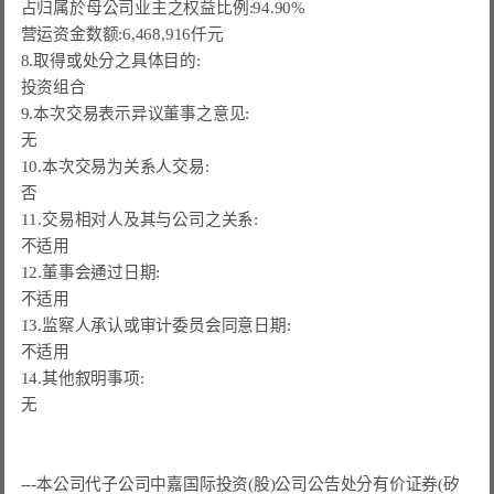
占归属於母公司业主之权益比例:94.90%

营运资金数额:6,468,916仟元

8.
取得或处分之具体目的:
投资组合
9.本次交易表示异议董事之意见:

无

10.本次交易为关系人交易:

否

11.交易相对人及其与公司之关系:

不适用

12.董事会通过日期:

不适用

13.监察人承认或审计委员会同意日期:

不适用

14.其他叙明事项:

无

---本公司代子公司中嘉国际投资(股)公司公告处分有价证券(
矽